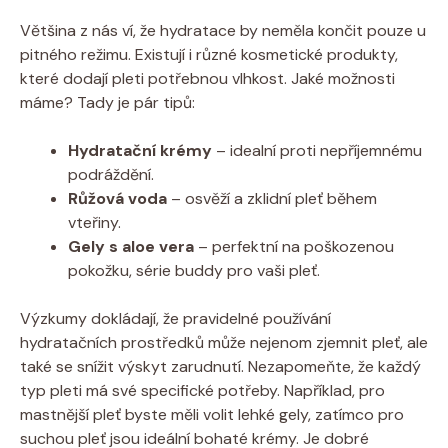
Většina z nás ví, že hydratace by neměla končit pouze u
pitného režimu. Existují i různé kosmetické produkty,
které dodají pleti potřebnou vlhkost. Jaké možnosti
máme? Tady je pár tipů:
Hydratační krémy
– idealní proti nepříjemnému
podráždění.
Růžová voda
– osvěží a zklidní pleť během
vteřiny.
Gely s aloe vera
– perfektní na poškozenou
pokožku, série buddy pro vaši pleť.
Výzkumy dokládají, že pravidelné používání
hydratačních prostředků může nejenom zjemnit pleť, ale
také se snížit výskyt zarudnutí. Nezapomeňte, že každý
typ pleti má své specifické potřeby. Například, pro
mastnější pleť byste měli volit lehké gely, zatímco pro
suchou pleť jsou ideální bohaté krémy. Je dobré