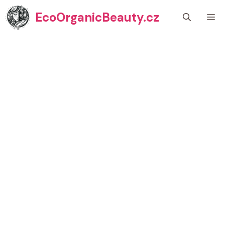
Přeskočit
EcoOrganicBeauty.cz
M
na
obsah