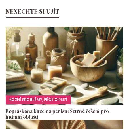
NENECHTE SI UJÍT
KOŽNÍ PROBLÉMY
,
PÉČE O PLEŤ
Popraskana kuze na penisu: Šetrné řešení pro
intimní oblasti