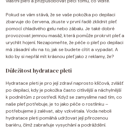
vlastní pleti a přizpůsobovat péči tomu, co vidíte.
Pokud se vám stává, že se vaše pokožka po depilaci
zbarvuje do červena, zkuste v první řadě zklidnit pleť
pomocí chladivého gelu nebo zábalu. Je také dobré
provozovat jemnou masáž, která pomůže prokrvit pleť a
urychlit hojení. Nezapomeňte, že péče o pleť po depilaci
má zásadní vliv na to, jak se budete cítit a vypadat. A
kdo by si nepřál mít krásnou pleť jako z reklamy, že?
Důležitost hydratace pleti
Hydratace pleti je pro její zdraví naprosto klíčová, zvlášť
po depilaci, kdy je pokožka často citlivější a náchylnější
k podnětům z prostředí. Když se zamyslíme nad tím, co
naše pleť potřebuje, je to jako péče o rostlinku –
potřebujeme ji zalévat, aby vzkvétala. Voda neboli
hydratace pleti pomáhá udržovat její přirozenou
bariéru, čímž zabraňuje vysychání a podráždění.