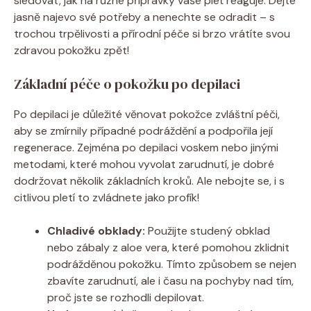
sledovat, jak na různé přípravky vaše pleť reaguje. Dejte
jasně najevo své potřeby a nenechte se odradit – s
trochou trpělivosti a přírodní péče si brzo vrátíte svou
zdravou pokožku zpět!
Základní péče o pokožku po depilaci
Po depilaci je důležité věnovat pokožce zvláštní péči,
aby se zmírnily případné podráždění a podpořila její
regenerace. Zejména po depilaci voskem nebo jinými
metodami, které mohou vyvolat zarudnutí, je dobré
dodržovat několik základních kroků. Ale nebojte se, i s
citlivou pletí to zvládnete jako profík!
Chladivé obklady:
Použijte studený obklad
nebo zábaly z aloe vera, které pomohou zklidnit
podrážděnou pokožku. Tímto způsobem se nejen
zbavíte zarudnutí, ale i času na pochyby nad tím,
proč jste se rozhodli depilovat.