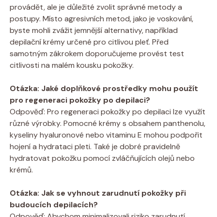
provádět, ale je důležité zvolit správné metody a
postupy. Místo agresivních metod, jako je voskování,
byste mohli zvážit jemnější alternativy, například
depilační krémy určené pro citlivou pleť. Před
samotným zákrokem doporučujeme provést test
citlivosti na malém kousku pokožky.
Otázka: Jaké doplňkové prostředky mohu použít
pro regeneraci pokožky po depilaci?
Odpověď: Pro regeneraci pokožky po depilaci lze využít
různé výrobky. Pomocné krémy s obsahem panthenolu,
kyseliny hyaluronové nebo vitaminu E mohou podpořit
hojení a hydrataci pleti. Také je dobré pravidelně
hydratovat pokožku pomocí zvláčňujících olejů nebo
krémů.
Otázka: Jak se vyhnout zarudnutí pokožky při
budoucích depilacích?
Odpověď: Abychom minimalizovali riziko zarudnutí,