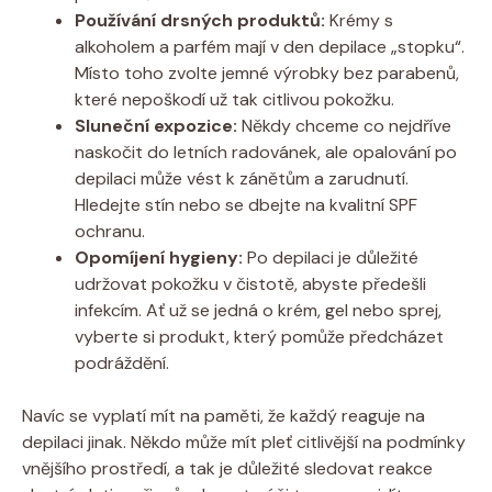
Používání drsných produktů:
Krémy s
alkoholem a parfém mají v den depilace „stopku“.
Místo toho zvolte jemné výrobky bez parabenů,
které nepoškodí už tak citlivou pokožku.
Sluneční expozice:
Někdy chceme co nejdříve
naskočit do letních radovánek, ale opalování po
depilaci může vést k zánětům a zarudnutí.
Hledejte stín nebo se dbejte na kvalitní SPF
ochranu.
Opomíjení hygieny:
Po depilaci je důležité
udržovat pokožku v čistotě, abyste předešli
infekcím. Ať už se jedná o krém, gel nebo sprej,
vyberte si produkt, který pomůže předcházet
podráždění.
Navíc se vyplatí mít na paměti, že každý reaguje na
depilaci jinak. Někdo může mít pleť citlivější na podmínky
vnějšího prostředí, a tak je důležité sledovat reakce