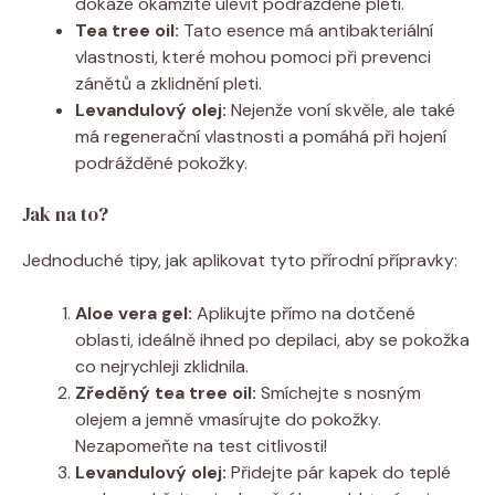
dokáže okamžitě ulevit podrážděné pleti.
Tea tree oil:
Tato esence má antibakteriální
vlastnosti, které mohou pomoci při prevenci
zánětů a zklidnění pleti.
Levandulový olej:
Nejenže voní skvěle, ale také
má regenerační vlastnosti a pomáhá při hojení
podrážděné pokožky.
Jak na to?
Jednoduché tipy, jak aplikovat tyto přírodní přípravky:
Aloe vera gel:
Aplikujte přímo na dotčené
oblasti, ideálně ihned po depilaci, aby se pokožka
co nejrychleji zklidnila.
Zředěný tea tree oil:
Smíchejte s nosným
olejem a jemně vmasírujte do pokožky.
Nezapomeňte na test citlivosti!
Levandulový olej:
Přidejte pár kapek do teplé