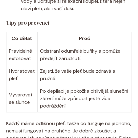
vody a udržujte si relaxační koupel, která nejen
uleví pleti, ale i vaší duši.
Tipy pro prevenci
Co dělat
Proč
Pravidelně
Odstraní odumřelé buňky a pomůže
exfoliovat
předejít zarudnutí.
Hydratovat
Zajistí, že vaše pleť bude zdravá a
pleť
pružná.
Po depilaci je pokožka citlivější, sluneční
Vyvarovat
záření může způsobit ještě více
se slunce
podráždění.
Každý máme odlišnou pleť, takže co funguje na jednoho,
nemusí fungovat na druhého. Je dobré zkoušet a