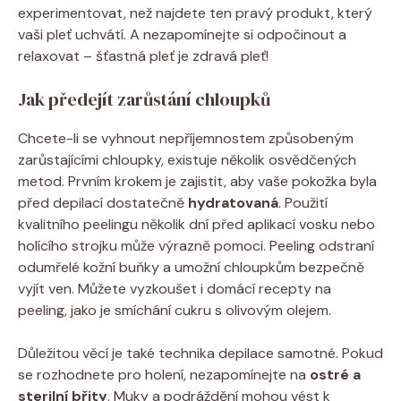
experimentovat, než najdete ten pravý produkt, který
vaši pleť uchvátí. A nezapomínejte si odpočinout a
relaxovat – šťastná pleť je zdravá pleť!
Jak předejít zarůstání chloupků
Chcete-li se vyhnout nepříjemnostem způsobeným
zarůstajícími chloupky, existuje několik osvědčených
metod. Prvním krokem je zajistit, aby vaše pokožka byla
před depilací dostatečně
hydratovaná
. Použití
kvalitního peelingu několik dní před aplikací vosku nebo
holícího strojku může výrazně pomoci. Peeling odstraní
odumřelé kožní buňky a umožní chloupkům bezpečně
vyjít ven. Můžete vyzkoušet i domácí recepty na
peeling, jako je smíchání cukru s olivovým olejem.
Důležitou věcí je také technika depilace samotné. Pokud
se rozhodnete pro holení, nezapomínejte na
ostré a
sterilní břity
. Muky a podráždění mohou vést k