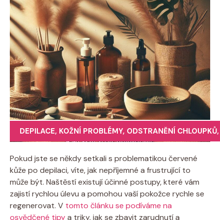
DEPILACE
,
KOŽNÍ PROBLÉMY
,
ODSTRANĚNÍ CHLOUPKŮ
Pokud jste se někdy setkali s problematikou červené
kůže po depilaci, víte, jak nepříjemné a frustrující to
může být. Naštěstí existují účinné postupy, které vám
zajistí rychlou úlevu a pomohou vaší pokožce rychle se
regenerovat. V
tomto článku se podíváme na
osvědčené tipy
a triky, jak se zbavit zarudnutí a