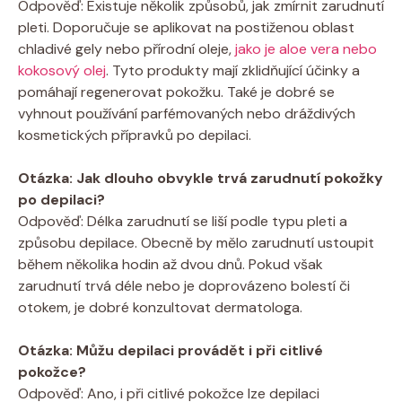
Odpověď: Existuje několik způsobů, jak zmírnit zarudnutí
pleti. Doporučuje se aplikovat na postiženou oblast
chladivé gely nebo přírodní oleje,
jako je aloe vera nebo
kokosový olej
. Tyto produkty mají zklidňující účinky a
pomáhají regenerovat pokožku. Také je dobré se
vyhnout používání parfémovaných nebo dráždivých
kosmetických přípravků po depilaci.
Otázka: Jak dlouho obvykle trvá zarudnutí pokožky
po depilaci?
Odpověď: Délka zarudnutí se liší podle typu pleti a
způsobu depilace. Obecně by mělo zarudnutí ustoupit
během několika hodin až dvou dnů. Pokud však
zarudnutí trvá déle nebo je doprovázeno bolestí či
otokem, je dobré konzultovat dermatologa.
Otázka: Můžu depilaci provádět i při citlivé
pokožce?
Odpověď: Ano, i při citlivé pokožce lze depilaci