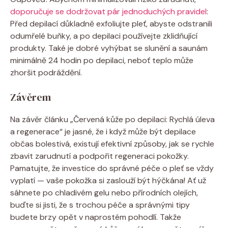
doporučuje se dodržovat pár jednoduchých pravidel
:
Před depilací důkladně exfoliujte pleť, abyste odstranili
odumřelé buňky, a po depilaci používejte zklidňující
produkty. Také je dobré vyhýbat se slunění a saunám
minimálně 24 hodin po depilaci, neboť teplo může
zhoršit podráždění.
Závěrem
Na závěr článku „Červená kůže po depilaci: Rychlá úleva
a regenerace“ je jasné, že i když může být depilace
občas bolestivá, existují efektivní způsoby, jak se rychle
zbavit zarudnutí a podpořit regeneraci pokožky.
Pamatujte, že investice do správné péče o pleť se vždy
vyplatí — vaše pokožka si zaslouží být hýčkána! Ať už
sáhnete po chladivém gelu nebo přírodních olejích,
buďte si jisti, že s trochou péče a správnými tipy
budete brzy opět v naprostém pohodlí. Takže