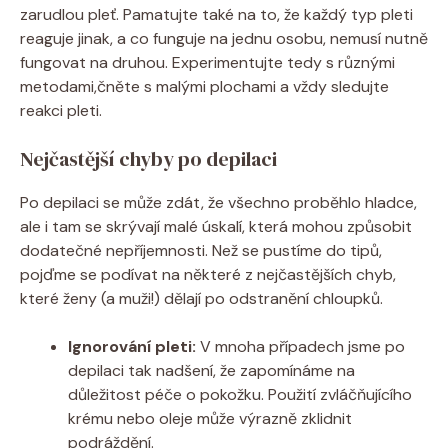
zarudlou pleť. Pamatujte také na to, že každý typ pleti
reaguje jinak, a co funguje na jednu osobu, nemusí nutně
fungovat na druhou. Experimentujte tedy s různými
metodami,čněte s malými plochami a vždy sledujte
reakci pleti.
Nejčastější chyby po depilaci
Po depilaci se může zdát, že všechno proběhlo hladce,
ale i tam se skrývají malé úskalí, která mohou způsobit
dodatečné nepříjemnosti. Než se pustíme do tipů,
pojďme se podívat na některé z nejčastějších chyb,
které ženy (a muži!) dělají po odstranění chloupků.
Ignorování pleti:
V mnoha případech jsme po
depilaci tak nadšení, že zapomínáme na
důležitost péče o pokožku. Použití zvláčňujícího
krému nebo oleje může výrazně zklidnit
podráždění.