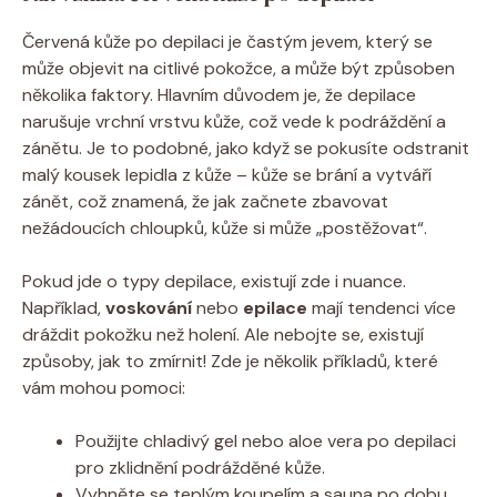
Červená kůže po depilaci je častým jevem, který se
může objevit na citlivé pokožce, a může být způsoben
několika faktory. Hlavním důvodem je, že depilace
narušuje vrchní vrstvu kůže, což vede k podráždění a
zánětu. Je to podobné, jako když se pokusíte odstranit
malý kousek lepidla z kůže – kůže se brání a vytváří
zánět, což znamená, že jak začnete zbavovat
nežádoucích chloupků, kůže si může „postěžovat“.
Pokud jde o typy depilace, existují zde i nuance.
Například,
voskování
nebo
epilace
mají tendenci více
dráždit pokožku než holení. Ale nebojte se, existují
způsoby, jak to zmírnit! Zde je několik příkladů, které
vám mohou pomoci:
Použijte chladivý gel nebo aloe vera po depilaci
pro zklidnění podrážděné kůže.
Vyhněte se teplým koupelím a sauna po dobu