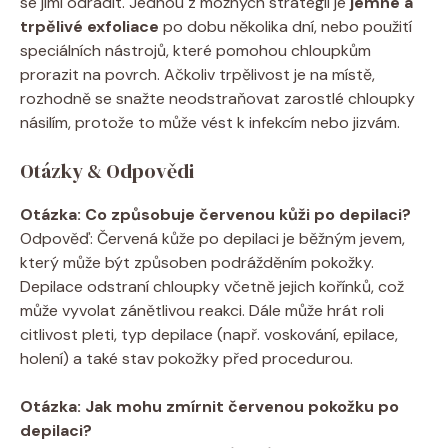
se jimi odradit. Jednou z možných strategií je
jemné a
trpělivé exfoliace
po dobu několika dní, nebo použití
speciálních nástrojů, které pomohou chloupkům
prorazit na povrch. Ačkoliv trpělivost je na místě,
rozhodně se snažte neodstraňovat zarostlé chloupky
násilím, protože to může vést k infekcím nebo jizvám.
Otázky & Odpovědi
Otázka: Co způsobuje červenou kůži po depilaci?
Odpověď: Červená kůže po depilaci je běžným jevem,
který může být způsoben podrážděním pokožky.
Depilace odstraní chloupky včetně jejich kořínků, což
může vyvolat zánětlivou reakci. Dále může hrát roli
citlivost pleti, typ depilace (např. voskování, epilace,
holení) a také stav pokožky před procedurou.
Otázka: Jak mohu zmírnit červenou pokožku po
depilaci?