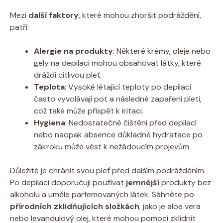
Mezi
další faktory
, které mohou zhoršit podráždění,
patří:
Alergie na produkty
: Některé krémy, oleje nebo
gely na depilaci mohou obsahovat látky, které
dráždí citlivou pleť.
Teplota
: Vysoké létající teploty po depilaci
často vyvolávají pot a následné zapaření pleti,
což také může přispět k iritaci.
Hygiena
: Nedostatečné čištění před depilací
nebo naopak absence důkladné hydratace po
zákroku může vést k nežádoucím projevům.
Důležité je chránit svou pleť před dalším podrážděním.
Po depilaci doporučuji používat
jemnější
produkty bez
alkoholu a uměle parfemovaných látek. Sáhněte po
přírodních zklidňujících složkách
, jako je aloe vera
nebo levandulový olej, které mohou pomoci zklidnit