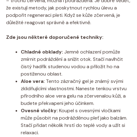
– trochu červená, možná i podrážděná. Je dobré vědět,
že existují metody, jak poskytnout rychlou úlevu a
podpořit regeneraci pleti. Když se kůže zčervená, je
důležité reagovat správně a efektivně.
Zde jsou některé doporučené techniky:
Chladné obklady:
Jemné ochlazení pomůže
zmírnit podráždění a snížit otok. Stačí navlhčit
čistý hadřík studenou vodou a přiložit ho na
postiženou oblast.
Aloe vera:
Tento zázračný gel je známý svými
zklidňujícími vlastnostmi. Naneste tenkou vrstvu
přírodního aloe vera gelu na zčervenalou kůži, a
budete překvapeni jeho účinkem.
Ovesné vločky:
Koupel s ovesnými vločkami
může působit na podrážděnou pleť jako balzám.
Stačí přidat několik hrstí do teplé vody a užít si
relaxaci.