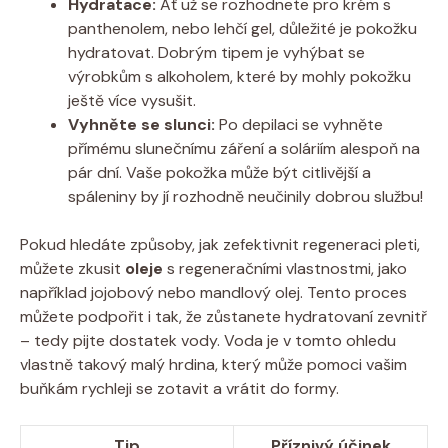
Hydratace:
Ať už se rozhodnete pro krém s
panthenolem, nebo lehčí gel, důležité je pokožku
hydratovat. Dobrým tipem je vyhýbat se
výrobkům s alkoholem, které by mohly pokožku
ještě více vysušit.
Vyhněte se slunci:
Po depilaci se vyhněte
přímému slunečnímu záření a soláriím alespoň na
pár dní. Vaše pokožka může být citlivější a
spáleniny by jí rozhodně neučinily dobrou službu!
Pokud hledáte způsoby, jak zefektivnit regeneraci pleti,
můžete zkusit
oleje
s regeneračními vlastnostmi, jako
například jojobový nebo mandlový olej. Tento proces
můžete podpořit i tak, že zůstanete hydratovaní zevnitř
– tedy pijte dostatek vody. Voda je v tomto ohledu
vlastně takový malý hrdina, který může pomoci vašim
buňkám rychleji se zotavit a vrátit do formy.
Tip
Příznivý účinek