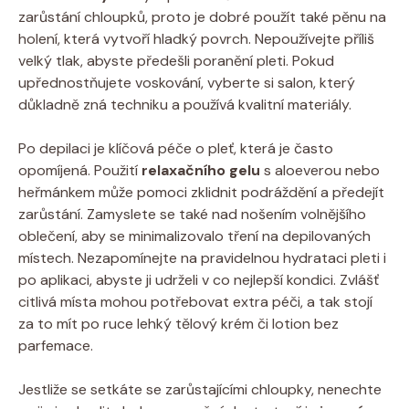
zarůstání chloupků, proto je dobré použít také pěnu na
holení, která vytvoří hladký povrch. Nepoužívejte příliš
velký tlak, abyste předešli poranění pleti. Pokud
upřednostňujete voskování, vyberte si salon, který
důkladně zná techniku a používá kvalitní materiály.
Po depilaci je klíčová péče o pleť, která je často
opomíjená. Použití
relaxačního gelu
s aloeverou nebo
heřmánkem může pomoci zklidnit podráždění a předejít
zarůstání. Zamyslete se také nad nošením volnějšího
oblečení, aby se minimalizovalo tření na depilovaných
místech. Nezapomínejte na pravidelnou hydrataci pleti i
po aplikaci, abyste ji udrželi v co nejlepší kondici. Zvlášť
citlivá místa mohou potřebovat extra péči, a tak stojí
za to mít po ruce lehký tělový krém či lotion bez
parfemace.
Jestliže se setkáte se zarůstajícími chloupky, nenechte