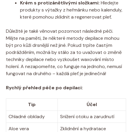
Krém s protizánětlivými složkami:
Hledejte
produkty s výtažky z heřmánku nebo kalenduly,
které pomohou zklidnit a regenerovat pleť.
Důležité je také věnovat pozornost následné péči.
Mějte na paměti, že některé metody depilace mohou
být pro kůži drsnější než jiné. Pokud trpíte častým
podrážděním, možná by stálo za to uvažovat o změně
techniky depilace nebo vyzkoušet waxování místo
holení. A nezapomeňte, co funguje na jednoho, nemusí
fungovat na druhého – každá pleť je jedinečná!
Rychlý přehled péče po depilaci:
Tip
Účel
Chladné obklady
Snížení otoku a zarudnutí
Aloe vera
Zklidnění a hydratace