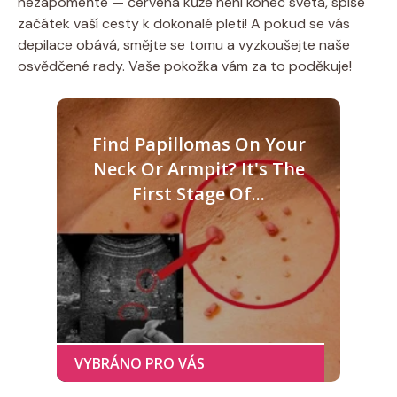
nezapomeňte — červená kůže není konec světa, spíše
začátek vaší cesty k dokonalé pleti! A pokud se vás
depilace obává, smějte se tomu a vyzkoušejte naše
osvědčené rady. Vaše pokožka vám za to poděkuje!
Find Papillomas On Your
Neck Or Armpit? It's The
First Stage Of...