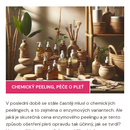
CHEMICKÝ PEELING
,
PÉČE O PLEŤ
V poslední době se stále častěji mluví o chemických
peelingech, a to zejména o enzymových variantech. Ale
jaká je skutečná cena enzymového peelingu a je tento
způsob ošetření pleti opravdu tak účinný, jak se tvrdí?