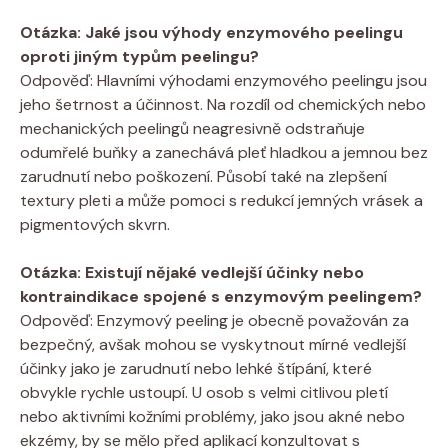
Otázka: Jaké jsou výhody enzymového peelingu
oproti jiným typům peelingu?
Odpověď: Hlavními výhodami enzymového peelingu jsou
jeho šetrnost a účinnost. Na rozdíl od chemických nebo
mechanických peelingů neagresivně odstraňuje
odumřelé buňky a zanechává pleť hladkou a jemnou bez
zarudnutí nebo poškození. Působí také na zlepšení
textury pleti a může pomoci s redukcí jemných vrásek a
pigmentových skvrn.
Otázka: Existují nějaké vedlejší účinky nebo
kontraindikace spojené s enzymovým peelingem?
Odpověď: Enzymový peeling je obecně považován za
bezpečný, avšak mohou se vyskytnout mírné vedlejší
účinky jako je zarudnutí nebo lehké štípání, které
obvykle rychle ustoupí. U osob s velmi citlivou pletí
nebo aktivními kožními problémy, jako jsou akné nebo
ekzémy, by se mělo před aplikací konzultovat s