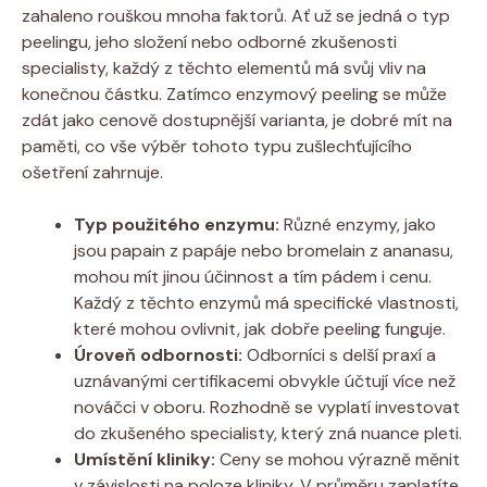
zahaleno rouškou mnoha faktorů. Ať už se jedná o typ
peelingu, jeho složení nebo odborné zkušenosti
specialisty, každý z těchto elementů má svůj vliv na
konečnou částku. Zatímco enzymový peeling se může
zdát jako cenově dostupnější varianta, je dobré mít na
paměti, co vše výběr tohoto typu zušlechťujícího
ošetření zahrnuje.
Typ použitého enzymu:
Různé enzymy, jako
jsou papain z papáje nebo bromelain z ananasu,
mohou mít jinou účinnost a tím pádem i cenu.
Každý z těchto enzymů má specifické vlastnosti,
které mohou ovlivnit, jak dobře peeling funguje.
Úroveň odbornosti:
Odborníci s delší praxí a
uznávanými certifikacemi obvykle účtují více než
nováčci v oboru. Rozhodně se vyplatí investovat
do zkušeného specialisty, který zná nuance pleti.
Umístění kliniky:
Ceny se mohou výrazně měnit
v závislosti na poloze kliniky. V průměru zaplatíte