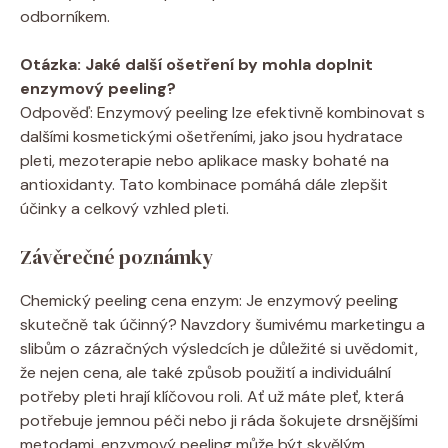
odborníkem.
Otázka: Jaké další ošetření by mohla doplnit
enzymový peeling?
Odpověď: Enzymový peeling lze efektivně kombinovat s
dalšími kosmetickými ošetřeními, jako jsou hydratace
pleti, mezoterapie nebo aplikace masky bohaté na
antioxidanty. Tato kombinace pomáhá dále zlepšit
účinky a celkový vzhled pleti.
Závěrečné poznámky
Chemický peeling cena enzym: Je enzymový peeling
skutečně tak účinný? Navzdory šumivému marketingu a
slibům o zázračných výsledcích je důležité si uvědomit,
že nejen cena, ale také způsob použití a individuální
potřeby pleti hrají klíčovou roli. Ať už máte pleť, která
potřebuje jemnou péči nebo ji ráda šokujete drsnějšími
metodami, enzymový peeling může být skvělým