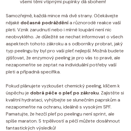
všemi těmi vtipnými pupínky dá sbohem!
Samozřejmě, každá mince má dvě strany. Očekávejte
nějaké
dočasné podráždění
a různorodé reakce vaší
pleti. Vznik zarudnutí nebo i mírné loupání není nic
neobvyklého. Je důležité se nechat informovat o všech
aspektech tohoto zákroku a s odborníky probrat, jaký
typ peelingu by byl pro vaši pleť nejlepší. Možná budete
zjišťovat, že enzymový peeling je pro vás to pravé, ale
nezapomeňte se zeptat na individuální potřeby vaší
pleti a případná specifika.
Pokud plánujete vyzkoušet chemický peeling, klíčem k
úspěchu je
dobrá péče o pleť po zákroku
. Zajistěte si
kvalitní hydrataci, vyhýbejte se slunečním paprskům a
nezapomeňte na ochranu, ideálně s vysokým SPF.
Pamatujte, že hezčí pleť po peelingu není sprint, ale
spíše maraton. S trpělivostí a péčí můžete dosáhnout
fantastických výsledků!