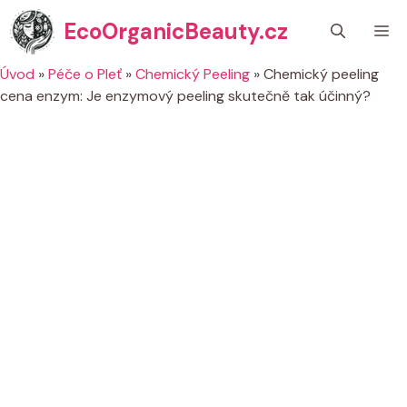
Přeskočit
EcoOrganicBeauty.cz
M
na
obsah
Úvod
»
Péče o Pleť
»
Chemický Peeling
»
Chemický peeling
cena enzym: Je enzymový peeling skutečně tak účinný?