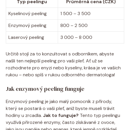
Typ peelingu
Průměrná cena (CZK)
Kyselinový peeling
1 500 – 3 500
Enzymový peeling
800 – 2 500
Laserový peeling
3 000 – 8 000
Určitě stojí za to konzultovat s odborníkem, abyste
našli ten nejlepší peeling pro vaši pleť. Ať už se
rozhodnete pro enyzi nebo kyseliny, krása je ve vašich
rukou – nebo spíš v rukou odborného dermatologa!
Jak enzymový peeling funguje
Enzymový peeling je jako malý pomocník z přírody,
který se postará o vaši pleť, aniž byste museli trávit
hodiny u zrcadla.
Jak to funguje?
Tento typ peelingu
využívá přirozené enzymy, často získávané z ovoce,
jako jsou papája nebo ananas, které jemně rozkládají