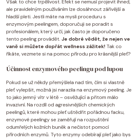
Však to chce trpělivost. Efekt se nemusí projevit ihned,
ale pravidelným používáním lze dosáhnout zářivější a
hladší pleti. Jestli máte na mysli proceduru s
enzymovým peelingem, doporučuji se poradit s
profesionálem, který určí, jak často je doporučeno
tento peeling provádět.
Je dobré vědět, že nejen ve
vaně si můžete dopřát wellness zážitek!
Tak co
říkáte, vezmete si na pomoc přírodu pro krásnější pleť?
Účinnost enzymového peelingu pod lupou
Pokud se už někdy přemýšlela nad tím, čím si vlastně
pleť vylepšit, možná jsi narazila na enzymový peeling. Je
to jako jemný vítr v létě – osvěžující a přitom málo
invazivní. Na rozdíl od agresivnějších chemických
peelingů, které mohou pleť uštědřit pořádnou facku,
enzymové peelingy se zaměřují na rozpuštění
odumřelých kožních buněk a nečistot pomocí
přírodních enzymů. Tyto enzymy odebírají pleť jako bys