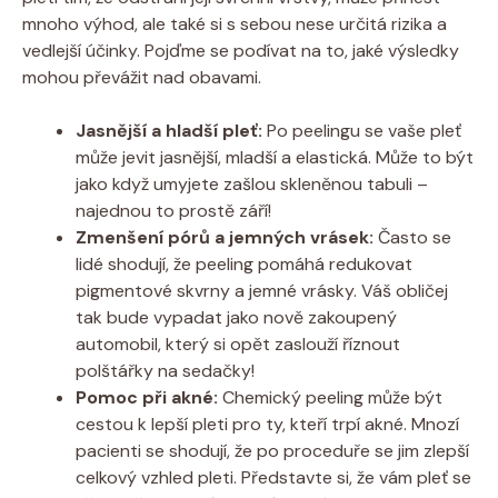
mnoho výhod, ale také si s sebou nese určitá rizika a
vedlejší účinky. Pojďme se podívat na to, jaké výsledky
mohou převážit nad obavami.
Jasnější a hladší pleť:
Po peelingu se vaše pleť
může jevit jasnější, mladší a elastická. Může to být
jako když umyjete zašlou skleněnou tabuli –
najednou to prostě září!
Zmenšení pórů a jemných vrásek:
Často se
lidé shodují, že peeling pomáhá redukovat
pigmentové skvrny a jemné vrásky. Váš obličej
tak bude vypadat jako nově zakoupený
automobil, který si opět zaslouží říznout
polštářky na sedačky!
Pomoc při akné:
Chemický peeling může být
cestou k lepší pleti pro ty, kteří trpí akné. Mnozí
pacienti se shodují, že po proceduře se jim zlepší
celkový vzhled pleti. Představte si, že vám pleť se