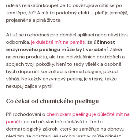
uděláš relaxační koupel. Je to osvěžující a cítíš se po
tom lépe, že? A má to podobný efekt – pleť je jemnější,
projasněná a plná života.
Ať už se rozhodneš pro domácí aplikaci nebo návštěvu
odborníka,
je důležité mít na paměti
, že
účinnost
enzymového peelingu může být variabilní
. Záleží
nejen na produktu, ale i na individuálních potřebách a
spojech tvoji pokožky. Není to tedy všelék a osobně
bych doporučil konzultaci s dermatologem, pokud
váháš. Ne každý enzymový peeling je stejný, takže
nekupuj zajíce v pytli!
Co čekat od chemického peelingu
Při rozhodování o
chemickém peelingu je důležité mít na
paměti
, co od něj vlastně očekáváte. Tento
dermatologický zákrok, který se zaměřuje na obnovu
pleti tím, že odstraní její svrchní vrstvy, může přinést