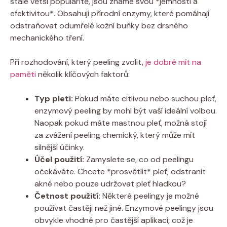
stále větší popularitě, jsou známé svou *jemností a
efektivitou*. Obsahují přírodní enzymy, které pomáhají
odstraňovat odumřelé kožní buňky bez drsného
mechanického tření.
Při rozhodování, který peeling zvolit,
je dobré mít na
paměti
několik klíčových faktorů:
Typ pleti:
Pokud máte citlivou nebo suchou pleť,
enzymový peeling by mohl být vaší ideální volbou.
Naopak pokud máte mastnou pleť, možná stojí
za zvážení peeling chemický, který může mít
silnější účinky.
Účel použití:
Zamyslete se, co od peelingu
očekáváte. Chcete *prosvětlit* pleť, odstranit
akné nebo pouze udržovat pleť hladkou?
Četnost použití:
Některé peelingy je možné
používat častěji než jiné. Enzymové peelingy jsou
obvykle vhodné pro častější aplikaci, což je