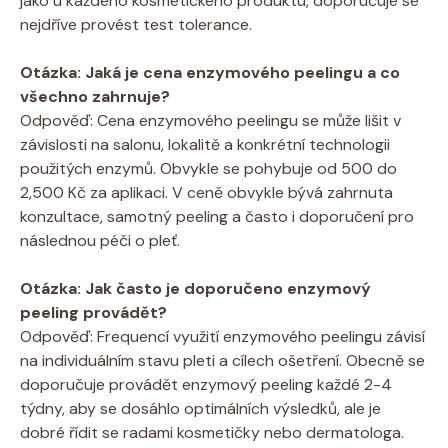
jako u každého kosmetického produktu, doporučuje se
nejdříve provést test tolerance.
Otázka: Jaká je cena enzymového peelingu a co
všechno zahrnuje?
Odpověď: Cena enzymového peelingu se může lišit v
závislosti na salonu, lokalitě a konkrétní technologii
použitých enzymů. Obvykle se pohybuje od 500 do
2,500 Kč za aplikaci. V ceně obvykle bývá zahrnuta
konzultace, samotný peeling a často i doporučení pro
následnou péči o pleť.
Otázka: Jak často je doporučeno enzymový
peeling provádět?
Odpověď: Frequencí využití enzymového peelingu závisí
na individuálním stavu pleti a cílech ošetření. Obecně se
doporučuje provádět enzymový peeling každé 2-4
týdny, aby se dosáhlo optimálních výsledků, ale je
dobré řídit se radami kosmetičky nebo dermatologa.