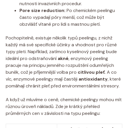
nutnosti invazivních procedur.
Pore size reduction:
Po chemickém peelingu
často vypadají póry menší, což může být
obzvlášť vítané pro lidi s mastnou pletí.
Pochopitelně, existuje několik typů peelingu, z nichž
každý má své specifické účinky a vhodnost pro různé
typy pleti. Například, zatímco kyselinový peeling bude
ideální pro odstraňování
akné
, enzymový peeling
pracuje na principu jemného rozpuštění odumřelých
buněk, což je příjemnější volba pro
citlivou pleť
. A co
víc, enzymové peelingy mají častěji
antioxidanty
, které
pomáhají chránit pleť před environmentálními stresory.
A když už mluvíme o ceně, chemické peelingy mohou mít
různou úroveň nákladů. Zde je krátký přehled
průměrných cen v závislosti na typu peelingu: