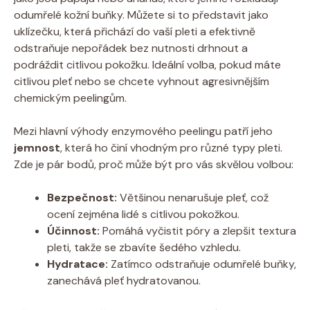
odumřelé kožní buňky. Můžete si to představit jako
uklízečku, která přichází do vaší pleti a efektivně
odstraňuje nepořádek bez nutnosti drhnout a
podráždit citlivou pokožku. Ideální volba, pokud máte
citlivou pleť nebo se chcete vyhnout agresivnějším
chemickým peelingům.
Mezi hlavní výhody enzymového peelingu patří jeho
jemnost
, která ho činí vhodným pro různé typy pleti.
Zde je pár bodů, proč může být pro vás skvělou volbou:
Bezpečnost:
Většinou nenarušuje pleť, což
ocení zejména lidé s citlivou pokožkou.
Účinnost:
Pomáhá vyčistit póry a zlepšit textura
pleti, takže se zbavíte šedého vzhledu.
Hydratace:
Zatímco odstraňuje odumřelé buňky,
zanechává pleť hydratovanou.