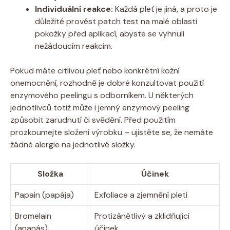
Individuální reakce:
Každá pleť je jiná, a proto je
důležité provést patch test na malé oblasti
pokožky před aplikací, abyste se vyhnuli
nežádoucím reakcím.
Pokud máte citlivou pleť nebo konkrétní kožní
onemocnění, rozhodně je dobré konzultovat použití
enzymového peelingu s odborníkem. U některých
jednotlivců totiž může i jemný enzymový peeling
způsobit zarudnutí či svědění. Před použitím
prozkoumejte složení výrobku – ujistěte se, že nemáte
žádné alergie na jednotlivé složky.
Složka
Účinek
Papain (papája)
Exfoliace a zjemnění pleti
Bromelain
Protizánětlivý a zklidňující
(ananás)
účinek