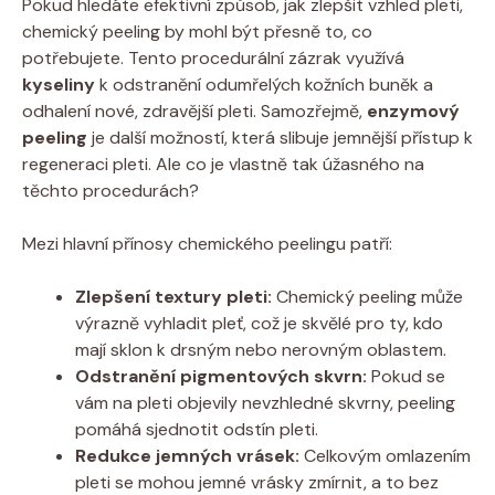
Pokud hledáte efektivní způsob, jak zlepšit vzhled pleti,
chemický peeling by mohl být přesně to, co
potřebujete. Tento procedurální zázrak využívá
kyseliny
k odstranění odumřelých kožních buněk a
odhalení nové, zdravější pleti. Samozřejmě,
enzymový
peeling
je další možností, která slibuje jemnější přístup k
regeneraci pleti. Ale co je vlastně tak úžasného na
těchto procedurách?
Mezi hlavní přínosy chemického peelingu patří:
Zlepšení textury pleti:
Chemický peeling může
výrazně vyhladit pleť, což je skvělé pro ty, kdo
mají sklon k drsným nebo nerovným oblastem.
Odstranění pigmentových skvrn:
Pokud se
vám na pleti objevily nevzhledné skvrny, peeling
pomáhá sjednotit odstín pleti.
Redukce jemných vrásek:
Celkovým omlazením
pleti se mohou jemné vrásky zmírnit, a to bez