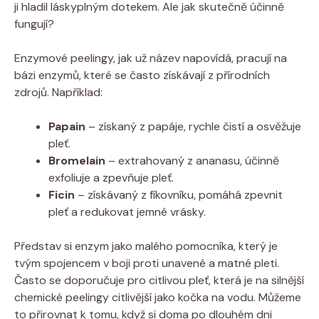
ji hladil láskyplným dotekem. Ale jak skutečně účinně
fungují?
Enzymové peelingy, jak už název napovídá, pracují na
bázi enzymů, které se často získávají z přírodních
zdrojů. Například:
Papain
– získaný z papáje, rychle čistí a osvěžuje
pleť.
Bromelain
– extrahovaný z ananasu, účinně
exfoliuje a zpevňuje pleť.
Ficin
– získávaný z fíkovníku, pomáhá zpevnit
pleť a redukovat jemné vrásky.
Představ si enzym jako malého pomocníka, který je
tvým spojencem v boji proti unavené a matné pleti.
Často se doporučuje pro citlivou pleť, která je na silnější
chemické peelingy citlivější jako kočka na vodu. Můžeme
to přirovnat k tomu, když si doma po dlouhém dni