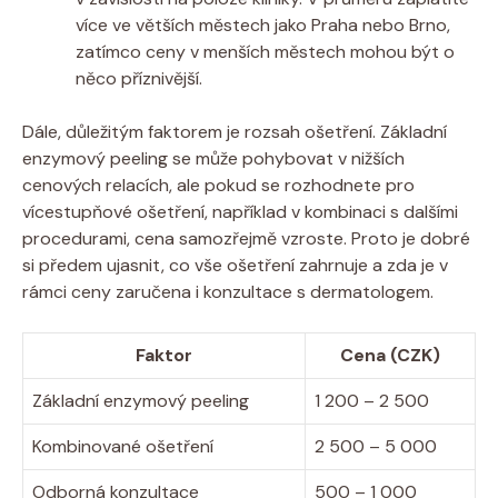
více ve větších městech jako Praha nebo Brno,
zatímco ceny v menších městech mohou být o
něco příznivější.
Dále, důležitým faktorem je rozsah ošetření. Základní
enzymový peeling se může pohybovat v nižších
cenových relacích, ale pokud se rozhodnete pro
vícestupňové ošetření, například v kombinaci s dalšími
procedurami, cena samozřejmě vzroste. Proto je dobré
si předem ujasnit, co vše ošetření zahrnuje a zda je v
rámci ceny zaručena i konzultace s dermatologem.
Faktor
Cena (CZK)
Základní enzymový peeling
1 200 – 2 500
Kombinované ošetření
2 500 – 5 000
Odborná konzultace
500 – 1 000