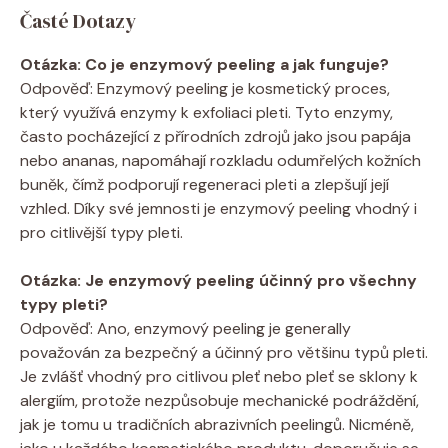
Časté Dotazy
Otázka: Co je enzymový peeling a jak funguje?
Odpověď: Enzymový peeling je kosmetický proces,
který využívá enzymy k exfoliaci pleti. Tyto enzymy,
často pocházející z přírodních zdrojů jako jsou papája
nebo ananas, napomáhají rozkladu odumřelých kožních
buněk, čímž podporují regeneraci pleti a zlepšují její
vzhled. Díky své jemnosti je enzymový peeling vhodný i
pro citlivější typy pleti.
Otázka: Je enzymový peeling účinný pro všechny
typy pleti?
Odpověď: Ano, enzymový peeling je generally
považován za bezpečný a účinný pro většinu typů pleti.
Je zvlášť vhodný pro citlivou pleť nebo pleť se sklony k
alergiím, protože nezpůsobuje mechanické podráždění,
jak je tomu u tradičních abrazivních peelingů. Nicméně,