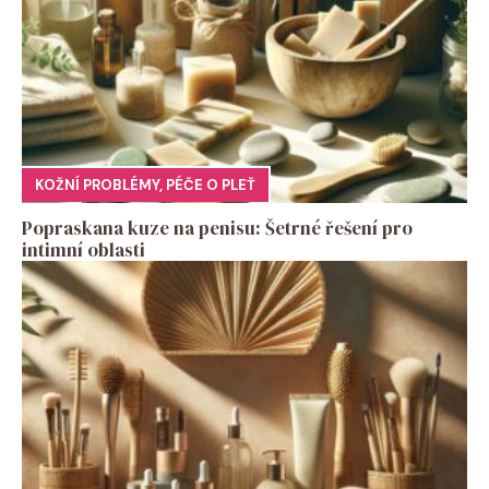
KOŽNÍ PROBLÉMY
,
PÉČE O PLEŤ
Popraskana kuze na penisu: Šetrné řešení pro
intimní oblasti