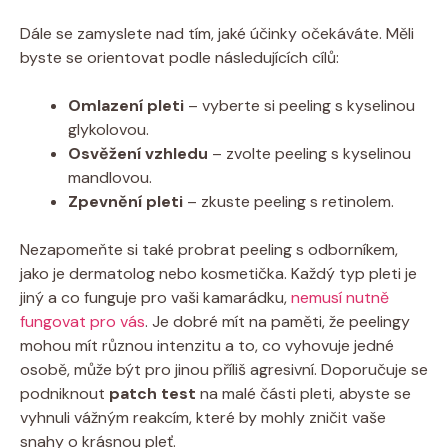
Dále se zamyslete nad tím, jaké účinky očekáváte. Měli
byste se orientovat⁤ podle následujících cílů:
Omlazení pleti
– vyberte​ si peeling s kyselinou
glykolovou.
Osvěžení vzhledu
– zvolte peeling s​ kyselinou
mandlovou.
Zpevnění pleti
– ⁤zkuste peeling s retinolem.
Nezapomeňte si také probrat peeling s odborníkem,
jako je dermatolog nebo kosmetička. Každý typ pleti je
jiný a co funguje pro vaši kamarádku,⁢
nemusí nutně
fungovat pro vás
. Je dobré mít na paměti,‍ že peelingy
mohou mít různou intenzitu ⁢a to, co vyhovuje ⁤jedné​
osobě, může být‌ pro jinou příliš agresivní. Doporučuje se⁢
podniknout⁢
patch test
na malé části pleti, abyste se
vyhnuli vážným reakcím, které by mohly zničit vaše
snahy o⁣ krásnou pleť.