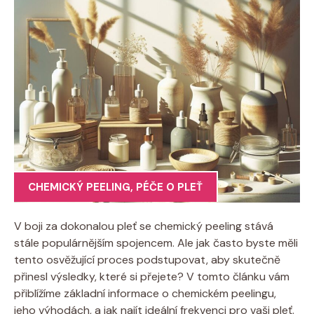
CHEMICKÝ PEELING
,
PÉČE O PLEŤ
V boji za dokonalou pleť se chemický ⁣peeling stává‌
stále populárnějším spojencem. Ale jak často byste měli
tento⁢ osvěžující proces ‍podstupovat, aby skutečně
přinesl výsledky, které si přejete? V tomto ⁣článku vám
přiblížíme základní ‍informace o chemickém peelingu,
jeho výhodách,​ a jak najít⁢ ideální ​frekvenci pro vaši pleť.