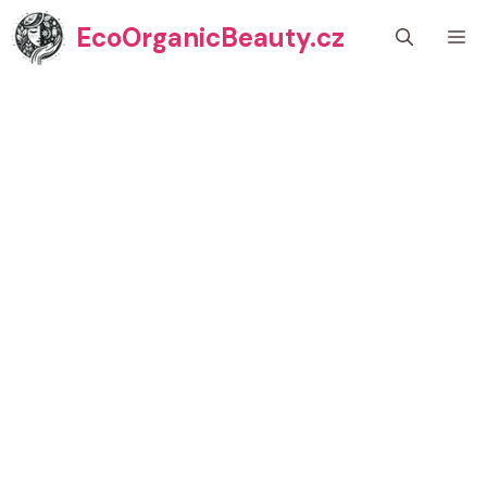
Přeskočit
EcoOrganicBeauty.cz
M
na
obsah