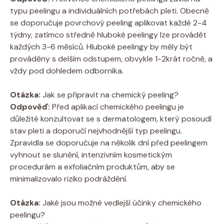
typu ​peelingu a individuálních potřebách pleti. Obecně
se ⁣doporučuje povrchový peeling aplikovat každé 2-4
týdny, zatímco středně ⁤hluboké⁢ peelingy lze provádět
každých ‌3-6 ‍měsíců. Hluboké peelingy by ‌měly být
prováděny s⁤ delším odstupem, obvykle 1-2krát ročně, a
vždy pod dohledem odborníka.
Otázka:
Jak se připravit ⁤na chemický peeling?
Odpověď:
Před aplikací chemického peelingu je
‌důležité konzultovat se s dermatologem, který ⁣posoudí
⁤stav ⁢pleti a doporučí nejvhodnější typ peelingu.
Zpravidla ⁣se doporučuje na několik dní před peelingem
vyhnout se slunění, intenzivním kosmetickým
procedurám a exfoliačním produktům, aby se
minimalizovalo riziko podráždění.
Otázka:
Jaké jsou ​možné‌ vedlejší účinky chemického
peelingu?