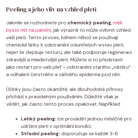
Peeling a jeho vliv na vzhled pleti
Jakmile se rozhodnete pro
chemický⁤ peeling
,
měli
byste mít na paměti
, jak výrazně to může ovlivnit⁢ vzhled
vaší⁣ pleti. Tento proces, během něhož se používají
chemické ​látky ‌k odstranění odumřelých vrstev⁢ pleti,
nejen že zlepšuje ‌texturu, ‍ale také‍ podporuje regeneraci
zdravější a mladistvější pleti. Můžete si ​to představit
jako restart pro vaši pleť – odstranění starého „nátěru“
a odhalení čerstvého a zářivého epiderma pod ⁣ním.
Účinky⁤ jsou často okamžité, ale dlouhodobé ‌přínosy
přichází⁢ s pravidelným používáním. Důležité však je
vědět, jak často ⁢tento proces opakovat. ⁤Například:
Lehký peeling:
lze provádět jednou měsíčně pro
udržení pleti v‍ optimální kondici.
Střední ‍peeling:
doporučuje⁣ se každé 3-6