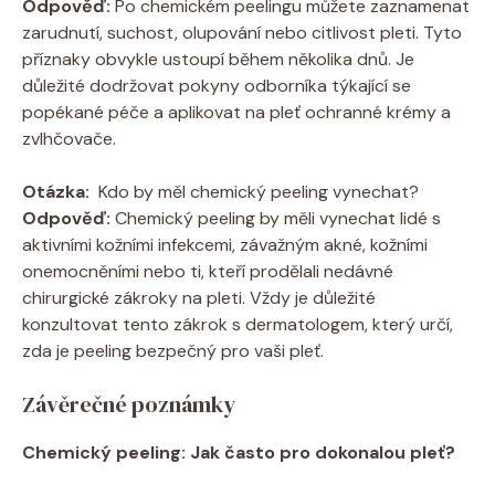
Odpověď:
Po chemickém ‍peelingu můžete zaznamenat
zarudnutí, suchost, ‍olupování nebo citlivost pleti. Tyto
příznaky obvykle ⁢ustoupí během několika dnů. Je
důležité dodržovat pokyny odborníka týkající se
popékané péče a aplikovat na pleť ochranné ⁣krémy a
zvlhčovače.
Otázka:
​ Kdo by měl chemický peeling vynechat?
Odpověď:
Chemický peeling by měli vynechat lidé⁣ s
aktivními kožními⁢ infekcemi, závažným ​akné, kožními
onemocněními nebo ti, kteří prodělali nedávné
chirurgické zákroky na pleti.⁤ Vždy je důležité
konzultovat tento zákrok s dermatologem, který určí,
zda je peeling​ bezpečný pro vaši pleť.
Závěrečné poznámky
Chemický peeling: Jak ⁣často pro dokonalou pleť?