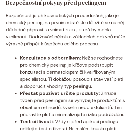
Bezpečnostní pokyny před peelingem
Bezpečnost je při kosmetických procedurách, jako je
chemický peeling, na prvním místě. Je ⁢důležité se na něj
důkladně připravit a vnímat rizika, ‍která by mohla
vzniknout. Dodržování několika základních pokynů může
výrazně přispět k úspěchu celého procesu.
Konzultace s odborníkem:
Než ​se rozhodnete
⁤pro chemický peeling, je klíčové podstoupit
konzultaci s dermatologem či kvalifikovaným
specialistou. Ti dokážou posoudit‍ stav vaší pleti
a doporučit vhodný typ peelingu.
Přestat používat určité produkty:
Zhruba
týden před peelingem se ​vyhybejte produktům s
obsahem retinoidů, kyselin⁣ nebo exfoliantů. Tím‍
připravíte pleť a minimalizujete riziko podráždění.
Test‌ citlivosti:
Vždy si před‌ aplikací peelingu
udělejte test citlivosti. Na malém⁢ kousku‌ pleti