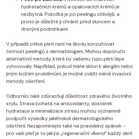
hydratačních krémů a opalovacích krémů⁢ je
nezbytná. Pokožka je po peelingu citlivější, a
proto je důležité ⁣ji chránit před sluncem ⁣a
drsnými podmínkami.
V případě citlivé pleti není na škodu konzultovat
‍četnost peelingů s dermatologem. Mohou‍ doporučit
alternativní metody, které by ‌vašemu typu pleti lépe
vyhovovaly. Například, pokud máte sklon k⁢ alergiím nebo
jiným​ kožním ⁣problémům, je možné zvážit ‍méně invazivní
metody ošetření.
Odborníci také zdůrazňují důležitost zdravého životního
stylu. Strava bohatá na antioxidanty, dostatek
hydratace a minimalizace stresu⁣ mohou významně
podpořit výsledky jakéhokoli dermatologického
ošetření. Nezapomínejte také na pravidelný ‌spánek –⁢
pro vaši pleť je to jakýsi „regenerační víkend“‌ každý den!