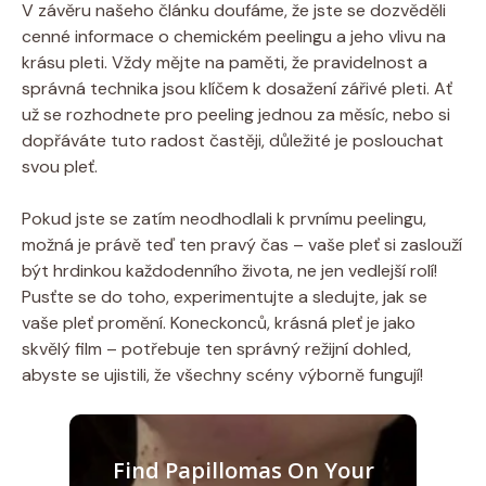
V⁤ závěru našeho článku doufáme, že jste se dozvěděli
cenné informace o chemickém​ peelingu a jeho vlivu na
krásu pleti. Vždy ⁤mějte na⁣ paměti, že pravidelnost a⁢
správná technika jsou klíčem k dosažení‌ zářivé pleti. ​Ať
už ⁤se rozhodnete pro peeling jednou za měsíc, ​nebo si
dopřáváte tuto radost častěji, důležité je ‍poslouchat‌
svou pleť.
Pokud jste se zatím neodhodlali k ⁢prvnímu peelingu,
možná je právě teď ten ‌pravý čas – vaše pleť si zaslouží
být ⁣hrdinkou každodenního života, ne jen‍ vedlejší rolí!
Pusťte se do toho, ⁤experimentujte a sledujte, jak se
vaše​ pleť promění. Koneckonců, krásná pleť je jako
skvělý film – potřebuje ten správný režijní dohled,
abyste se⁤ ujistili, že všechny ⁤scény‍ výborně fungují!
Find Papillomas On Your