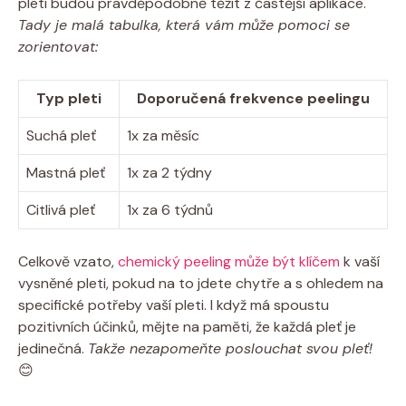
pletí⁣ budou ​pravděpodobně těžit z častější aplikace.
Tady je malá tabulka,‍ která vám může pomoci se
zorientovat:
Typ pleti
Doporučená frekvence peelingu
Suchá pleť
1x za měsíc
Mastná ⁢pleť
1x za 2 týdny
Citlivá pleť
1x za 6 týdnů
Celkově vzato,
chemický peeling může být klíčem
k vaší
vysněné ‌pleti, pokud na to jdete chytře a s ohledem na
specifické potřeby vaší pleti. I ⁢když má spoustu
pozitivních účinků, mějte na paměti, ‍že každá pleť je
jedinečná.⁤
Takže ​nezapomeňte poslouchat svou pleť!
😊