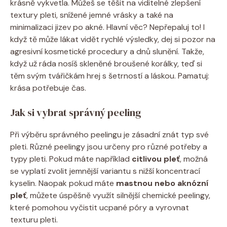
krásně vykvetla. Můžeš se těšit⁢ na viditelné zlepšení
textury​ pleti, snížené jemné vrásky a také na
minimalizaci jizev po akné. Hlavní věc? Nepřepaluj to! I
když tě může lákat vidět rychlé ‍výsledky, dej si pozor na
agresivní kosmetické procedury a dnů slunění. Takže,
když už ráda nosíš skleněné broušené korálky, teď si
těm svým tvářičkám hrej⁣ s šetrností a láskou. Pamatuj:
krása potřebuje čas.
Jak si vybrat správný peeling
Při⁣ výběru správného ‌peelingu je zásadní⁢ znát typ své⁣
pleti. Různé peelingy jsou určeny pro různé potřeby a‍
typy pleti. Pokud⁢ máte například
citlivou pleť
, možná
se vyplatí zvolit jemnější variantu⁤ s ⁢nižší koncentrací
kyselin.⁣ Naopak ‍pokud máte
mastnou nebo aknózní
pleť
, můžete úspěšně využít silnější chemické peelingy,
které pomohou vyčistit ucpané póry a vyrovnat
texturu pleti.