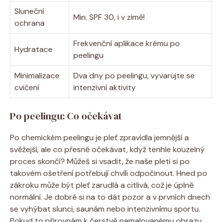
Sluneční
Min. SPF 30, i v zimě!
ochrana
Frekvenční⁤ aplikace krému po
Hydratace
peelingu
Minimalizace
Dva ⁢dny po peelingu, vyvarujte se
cvičení
intenzivní aktivity
Po peelingu: Co očekávat
Po chemickém peelingu ​je pleť zpravidla jemnější a
svěžejší, ale co přesně očekávat, když tenhle kouzelný
proces ⁢skončí? ⁣Můžeš si vsadit, že naše pleti si po
⁢takovém‌ ošetření potřebují chvíli odpočinout. Hned po
zákroku může být pleť zarudlá a citlivá, což je úplně
normální. Je dobré si na to ⁣dát pozor a v ‌prvních dnech
se vyhýbat slunci, saunám nebo intenzivnímu sportu.
Pokud to přirovnám k čerstvě namalovanému obrazu,