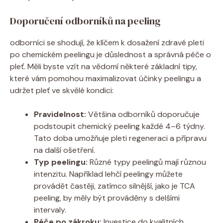
Doporučení odborníků na ‍peeling
odborníci se shodují, že klíčem k⁢ dosažení zdravé pleti
po⁢ chemickém peelingu je ‌důslednost a správná ⁤péče o
pleť.⁣ Měli byste⁤ vzít ⁢na vědomí některé základní tipy,
které​ vám pomohou maximalizovat účinky peelingu ⁢a
udržet pleť ve skvělé kondici:
Pravidelnost:
Většina odborníků doporučuje
podstoupit⁤ chemický peeling každé 4–6 týdny.
Tato doba umožňuje pleti regeneraci ⁤a přípravu
na další ošetření.
Typ peelingu:
Různé typy peelingů mají různou
intenzitu. Například lehčí peelingy můžete
provádět častěji, zatímco silnější, jako je TCA
peeling, by měly být prováděny⁤ s delšími
intervaly.
Péče po zákroku:
Investice do kvalitních​