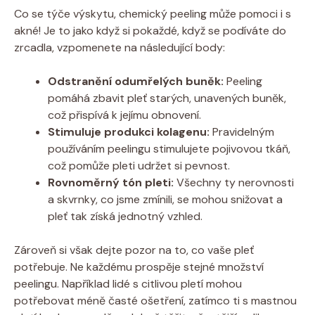
Co se týče ‍výskytu, ‌chemický peeling může pomoci i‌ s
akné! Je to jako když si pokaždé, když se podíváte do
zrcadla, vzpomenete na následující body:
Odstranění odumřelých buněk:
Peeling
pomáhá zbavit pleť starých, unavených buněk,
což přispívá k ​jejímu obnovení.
Stimuluje produkci kolagenu:
Pravidelným
používáním peelingu⁣ stimulujete pojivovou tkáň,
což pomůže pleti⁢ udržet si pevnost.
Rovnoměrný tón pleti:
Všechny ty⁣ nerovnosti
a skvrnky, ​co jsme zmínili, se mohou snižovat a
pleť tak‍ získá jednotný vzhled.
Zároveň si ⁢však dejte pozor na ⁤to, co vaše pleť
potřebuje. Ne každému prospěje⁢ stejné množství
peelingu. Například lidé s citlivou pletí mohou
potřebovat​ méně časté ošetření, zatímco ti s⁢ mastnou