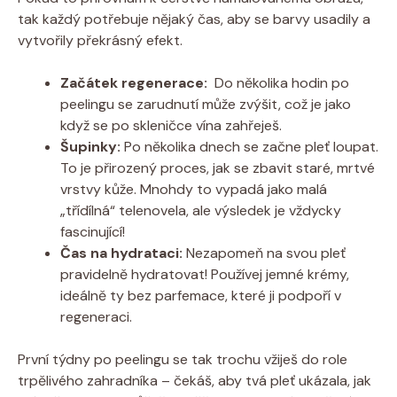
tak každý potřebuje​ nějaký čas, aby ‌se barvy usadily a ​
vytvořily překrásný efekt.
Začátek ⁣regenerace:
‍ Do⁣ několika hodin po
peelingu se zarudnutí může zvýšit, což je jako
když se ⁢po skleničce vína zahřeješ.
Šupinky:
Po několika dnech se začne pleť loupat.
To je přirozený proces, jak‍ se zbavit‌ staré, mrtvé
vrstvy kůže. Mnohdy to vypadá jako malá
„třídílná“ ⁢telenovela, ale výsledek je ⁣vždycky
fascinující!
Čas na hydrataci:
⁣Nezapomeň na ‌svou pleť
pravidelně hydratovat! Používej jemné krémy,
ideálně ty bez parfemace, ⁢které ji podpoří v
regeneraci.
První týdny po​ peelingu se tak trochu vžiješ do role ​
trpělivého zahradníka – čekáš, aby tvá pleť ukázala, jak