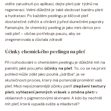
vidíte zarudnutí po aplikaci, dejte pleti pár týdnů na
regeneraci. Velmi důležité je také‍ sledovat bariéru pleti
a hydrataci. Po každém peelingu je klíčové pleť
dostatečně zvlhčit a chránit ji před slunečními paprsky.
⁤Pamatujte, že chemický peeling je jako mini detox pro
vaši pleť – občas potřebuje pauzu, aby se
zregenerovala a zůstala zdravá!
Účinky chemického peelingu na pleť
Při rozhodování o chemickém peelingu je důležité ⁢mít na
paměti, jaké‌ jsou jeho
účinky na pleť
. To, co se na první
pohled může zdát jako pouhá „údržba“,‌ je ve​
skutečnosti proces, který má potenciál proměnit‍ vaši
pleť. Mezi nejvýznamnější ​účinky patří
zlepšení textury
pleti
,
vyhlazení jemných vrásek
a
změna pleti
v
oblastech s pigmentovými skvrnami. A⁢ kdo ‍by nechtěl
mít​ pleť, která vypadá svěže a mladistvě?