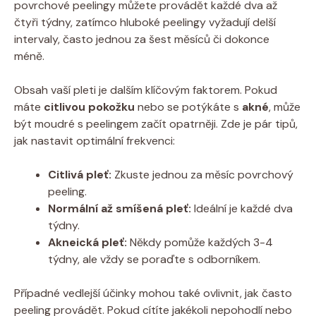
povrchové⁢ peelingy můžete provádět každé dva až
čtyři týdny, zatímco hluboké peelingy vyžadují delší
intervaly, často jednou za šest měsíců či dokonce
méně.
Obsah vaší​ pleti je ‌dalším klíčovým faktorem. Pokud
máte
citlivou pokožku
nebo ‌se potýkáte s
akné
,⁣ může
být moudré‌ s peelingem začít opatrněji. Zde je pár tipů,
jak nastavit optimální frekvenci:
Citlivá pleť:
Zkuste jednou za měsíc ⁢povrchový
peeling.
Normální až smíšená pleť:
Ideální ⁢je každé dva
týdny.
Akneická pleť:
Někdy pomůže každých ⁤3-4
týdny, ale vždy se poraďte s odborníkem.
Případné ⁢vedlejší účinky mohou také ovlivnit, jak často
peeling ​provádět. Pokud cítíte jakékoli nepohodlí nebo