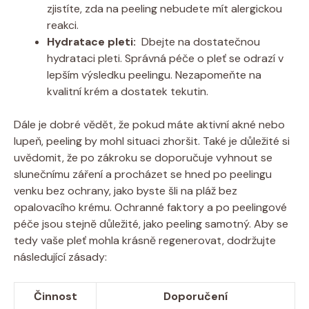
zjistíte, zda na peeling nebudete mít alergickou
reakci.
Hydratace pleti:
⁣ Dbejte na dostatečnou
hydrataci pleti. Správná péče​ o pleť ⁢se ⁢odrazí v
lepším výsledku peelingu. Nezapomeňte na
kvalitní krém a dostatek tekutin.
Dále ​je dobré vědět, ⁢že pokud máte aktivní‍ akné ⁤nebo
lupeň, peeling by mohl situaci zhoršit. Také je důležité si
uvědomit, že po zákroku se doporučuje vyhnout se
slunečnímu záření a procházet se⁤ hned po peelingu
venku bez ochrany,⁣ jako byste šli na pláž bez
opalovacího krému. Ochranné faktory a po peelingové
péče‌ jsou stejně důležité, jako peeling samotný. Aby ⁣se
tedy vaše⁢ pleť mohla krásně regenerovat, dodržujte
následující zásady:
Činnost
Doporučení