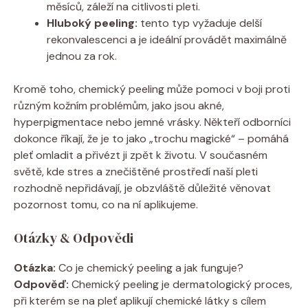
měsíců, záleží na citlivosti pleti.
Hluboký peeling:
tento typ vyžaduje delší
rekonvalescenci a je ideální provádět maximálně
jednou za rok.
Kromě toho, ​chemický peeling může pomoci v boji proti
různým kožním problémům, jako jsou akné,
hyperpigmentace nebo jemné vrásky. Někteří odborníci
dokonce říkají, že je to ⁣jako „trochu magické“ – pomáhá
pleť omladit a přivézt ji zpět‍ k životu. V současném
světě, kde stres a znečištěné prostředí⁢ naší pleti
rozhodně nepřidávají, je obzvláště důležité‌ věnovat
pozornost tomu, co na ní ⁤aplikujeme.
Otázky & Odpovědi
Otázka:
Co je chemický peeling a jak funguje? ⁢
Odpověď:
Chemický peeling je dermatologický proces,‌
při kterém se na ‌pleť aplikují chemické látky s cílem