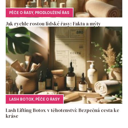
PÉČE O ŘASY
,
PRODLOUŽENÍ ŘAS
Jak rychle rostou lidské řasy: Fakta a mýty
LASH BOTOX
,
PÉČE O ŘASY
Lash Lifting Botox v těhotenství: Bezpečná cesta ke
kráse