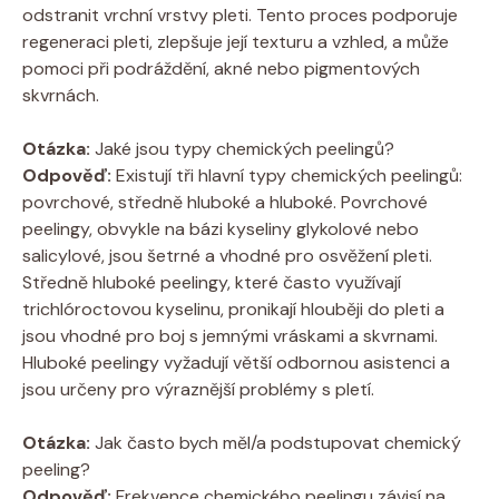
odstranit vrchní vrstvy pleti. Tento proces podporuje
regeneraci pleti, zlepšuje její texturu a vzhled, ‌a může
pomoci při podráždění, ⁤akné nebo⁣ pigmentových
skvrnách.
Otázka:
Jaké jsou ⁢typy chemických peelingů? ⁣
Odpověď:
Existují⁢ tři hlavní typy chemických peelingů:
povrchové, středně hluboké a ​hluboké. Povrchové
peelingy, obvykle na bázi kyseliny glykolové ‍nebo
⁢salicylové, jsou šetrné a vhodné pro osvěžení pleti.
⁣Středně hluboké peelingy, které ​často využívají
trichlóroctovou kyselinu, pronikají hlouběji do pleti a
jsou vhodné pro boj s jemnými vráskami a skvrnami.
Hluboké peelingy vyžadují větší​ odbornou asistenci ‍a
jsou určeny pro výraznější problémy s ‍pletí.
Otázka:
Jak často bych měl/a podstupovat chemický
peeling?
Odpověď:
Frekvence chemického peelingu závisí na