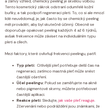
a zářivý vzhled, chemický peeling je skvělou volbou.
Tento kosmetický zákrok odstraní odumřelé kožní
buňky,⁢ a tak​ podpoří regeneraci pleti. To, co si ale mnozí
lidé neuvědomují, je, jak často by se ‌chemický peeling
měl provádět, aby byl skutečně účinný.‌ Obecně se
doporučuje opakovat peeling ⁣každých ⁣4 až 6 týdnů,
avšak frekvence může záviset na individuálním⁣ typu
pleti a cílech.
Mezi faktory, které ovlivňují frekvenci peelingu, patří:
Typ pleti:
⁤ Citlivější pleť potřebuje delší čas​ na
regeneraci, zatímco mastná pleť může snést
častější ošetření.
Účel peelingu:
Pokud se ⁢zaměřujete na akné ​
nebo ⁢pigmentové skvrny, můžete potřebovat
častější​ aplikaci.
Reakce pleti:
Sledujte,
jak vaše pleť reaguje
.
Zčervenání nebo podráždění jsou známkami, že