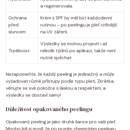
a regenerovala.
Ochrana
Krém s SPF ⁤by ​měl ⁣být každodenní ​
před
rutinou – po peelingu je ​pleť citlivější
sluncem
na UV záření.
Výsledky se‌ mohou projevit‍ i ⁤až
Trpělivost
několik týdnů ⁣po aplikaci, takže není⁤
nutné spěchat.
Nezapomeňte, že každý peeling je jedinečný ​a může
vyžadovat ‌různé přístupy‍ podle typu pleti. Zkrátka,
věnujte se své pokožce s láskou a respektem, a
výsledky⁣ se⁢ dostaví samy!
Důležitost opakovaného peelingu
Opakovaný peeling⁢ je jako druhá šance pro vaši pleť.⁢
Mnoho ​lidí si myslí,‍ že po prvním chemickém peelingu