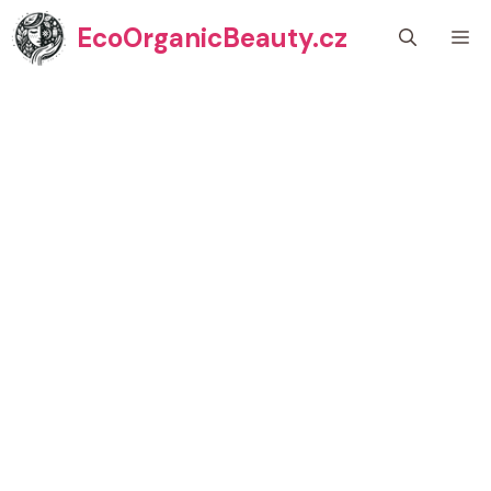
Přeskočit
EcoOrganicBeauty.cz
M
na
obsah