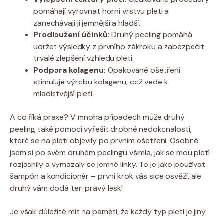
pomáhají vyrovnat horní vrstvu pleti‍ a
zanechávají ji ⁤jemnější⁤ a hladší.
Prodloužení účinků:
Druhý‍ peeling pomáhá
udržet výsledky z prvního​ zákroku a zabezpečit
trvalé zlepšení ‌vzhledu pleti.
Podpora kolagenu:
Opakované ošetření
stimuluje výrobu kolagenu, což vede k
mladistvější pleti.
A co říká praxe? V mnoha případech ​může druhý
peeling také pomoci vyřešit ​drobné ​nedokonalosti,
⁢které se na pleti objevily po prvním ošetření. Osobně
jsem si po svém druhém peelingu všimla, jak‍ se ‍mou pletí
rozjasnily a vymazaly se jemné linky. ​To je jako používat
šampón ⁤a kondicionér‍ – první krok vás sice osvěží, ale
‌druhý vám dodá ten pravý lesk!
Je však důležité mít​ na paměti, že každý typ pleti je jiný