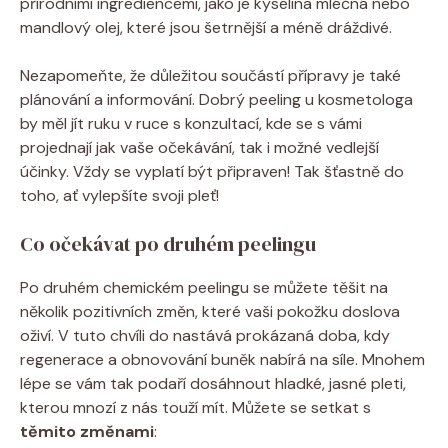
přírodními​ ingrediencemi, jako je kyselina mléčná nebo ​
mandlový olej, které jsou šetrnější a méně dráždivé.
Nezapomeňte, že důležitou součástí přípravy je také
plánování a informování. Dobrý peeling u kosmetologa
⁤by měl jít ruku v​ ruce s konzultací, kde se s vámi
‍projednají jak vaše očekávání, tak i možné ⁣vedlejší
⁢účinky. Vždy se vyplatí být připraven! Tak šťastně do
toho, ať vylepšíte svoji pleť!
Co očekávat po druhém peelingu
Po druhém⁤ chemickém peelingu se můžete těšit na
několik pozitivních změn, které vaši pokožku doslova
‍oživí. V tuto chvíli⁤ do nastává prokázaná doba, kdy
regenerace a obnovování ⁢buněk nabírá na síle. Mnohem
lépe se vám tak podaří dosáhnout hladké, jasné pleti,
kterou mnozí z nás‍ touží mít. Můžete se setkat⁢ s ‍
těmito ​změnami
: