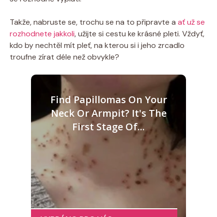
Takže, nabruste se, trochu​ se na to‌ připravte a
ať už se
rozhodnete jakkoli
,⁤ užijte si⁤ cestu ​ke krásné pleti. Vždyť,
kdo by nechtěl mít pleť, na kterou si ⁣i jeho zrcadlo
troufne zírat déle než ‌obvykle?
Find Papillomas On Your
Neck Or Armpit? It's The
First Stage Of...