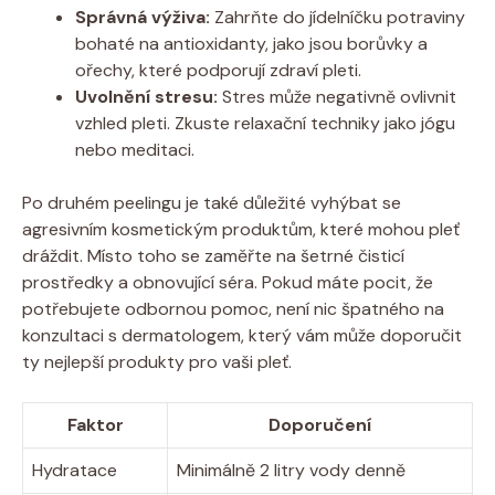
Správná výživa:
Zahrňte do jídelníčku ​potraviny
bohaté na antioxidanty, jako jsou borůvky a
ořechy, které podporují zdraví pleti.
Uvolnění stresu:
Stres může ⁣negativně ovlivnit
vzhled pleti.‍ Zkuste relaxační techniky​ jako jógu
nebo meditaci.
Po druhém peelingu je ​také důležité vyhýbat se
agresivním kosmetickým produktům, které mohou pleť
dráždit. Místo toho se zaměřte na šetrné čisticí
prostředky a obnovující séra. Pokud máte pocit, že
potřebujete odbornou pomoc, není nic špatného na
konzultaci s dermatologem, ⁣který vám může⁢ doporučit
ty nejlepší ​produkty pro vaši pleť.
Faktor
Doporučení
Hydratace
Minimálně 2 litry vody ‌denně