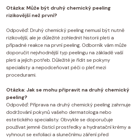
Otázka: ‌Může být druhý chemický peeling
⁢rizikovější než první?
Odpověď: Druhý chemický​ peeling nemusí být ⁢nutně
rizikovější, ale ‌je důležité zohlednit historii​ pleti a
případné reakce⁤ na‌ první peeling. Odborník vám může
doporučit nejvhodnější typ peelingu na základě vaší
pleti a ‌jejích⁤ potřeb. Důležité ⁣je⁣ řídit se pokyny
specialisty ‌a⁢ nepodceňovat péči o pleť mezi
procedurami.
Otázka: ⁤Jak se mohu připravit na druhý chemický
peeling?
Odpověď: Příprava na druhý chemický peeling zahrnuje
⁤dodržování pokynů‍ vašeho ⁢dermatologa nebo
estetického specialisty. Obvykle se doporučuje
používat jemné čisticí prostředky a hydratační krémy a
vyhnout ⁤se exfoliaci a slunečnímu záření ​před