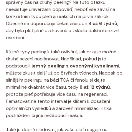
správný čas na druhý peeling? Na tuto⁣ otázku
‍neexistuje ‍univerzální odpověď,‍ neboť vše závisí na
konkrétním typu pleti a reakcích na první zákrok.
Obecně se doporučuje čekat alespoň
4 až 6 ‍týdnů
,
aby​ byla pleť plně uzdravená a zvládla⁣ další intenzivní
ošetření.
Různé‍ typy peelingů také ovlivňují, jak brzy je možné
druhé⁤ sezení naplánovat. Například, pokud ⁢jste
podstoupili
jemný peeling s ovocnými‌ kyselinami
,
můžete zkusit ⁢další už po čtyřech týdnech. Naopak po
silnějším ‍peelingu na bázi TCA či fenolu si dejte
minimálně dvakrát více času, tedy
8 až 12 ‌týdnů
,
protože ‌pleť potřebuje více času na regeneraci.
Pamatovat na tento interval je klíčem⁤ k dosažení
optimálních výsledků ⁢a ‌zároveň minimalizaci rizika
podráždění⁢ či jiné nežádoucí reakce.
Také je dobré sledovat, jak vaše pleť reaguje ​na