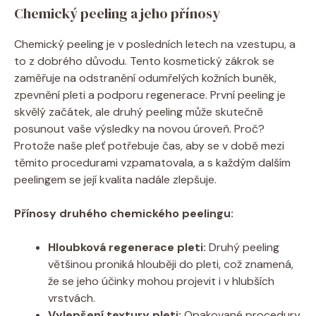
Chemický peeling a jeho přínosy
Chemický peeling je v‍ posledních letech ‌na vzestupu, a‌
to z ‌dobrého důvodu.‌ Tento kosmetický zákrok ‌se
zaměřuje ⁢na odstranění odumřelých kožních buněk,
zpevnění ⁤pleti a podporu regenerace. První peeling je
skvělý začátek, ale druhý peeling může skutečně
posunout vaše⁢ výsledky ​na novou ⁣úroveň. Proč?
Protože naše pleť potřebuje čas, aby se v době mezi
těmito procedurami vzpamatovala, a s každým dalším‌
peelingem se její kvalita‍ nadále zlepšuje.
Přínosy druhého chemického peelingu:
Hloubková regenerace pleti:
Druhý ⁤peeling
většinou proniká hlouběji do pleti,⁣ což znamená,
že se jeho účinky ⁤mohou projevit i v hlubších
vrstvách.
Vylepšení textury pleti:
Opakované procedury