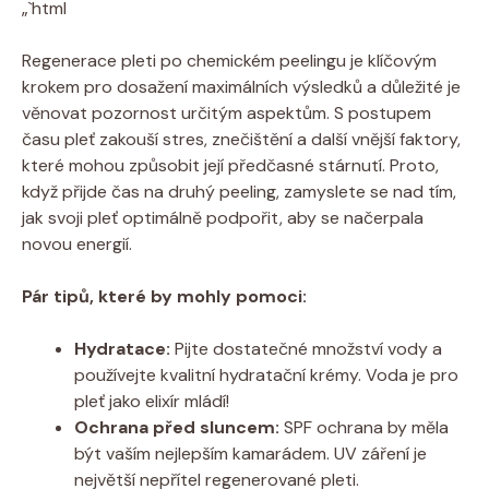
„`html
Regenerace pleti​ po chemickém peelingu je ‌klíčovým​
krokem pro ⁤dosažení maximálních výsledků a ⁤důležité je​
věnovat pozornost určitým aspektům. S‌ postupem
času pleť zakouší stres, znečištění a⁤ další vnější faktory,
které​ mohou​ způsobit její předčasné stárnutí. ​Proto, ​
když přijde čas na druhý peeling, zamyslete se nad ‌tím,
jak‍ svoji pleť optimálně podpořit, aby⁣ se načerpala
novou energií.
Pár tipů, které by mohly pomoci:
Hydratace:
Pijte dostatečné množství vody a
používejte kvalitní hydratační krémy. ⁣Voda je⁤ pro
pleť jako elixír mládí!
Ochrana před sluncem:
SPF ochrana by měla
být vaším nejlepším​ kamarádem. UV záření je
největší nepřítel regenerované pleti.