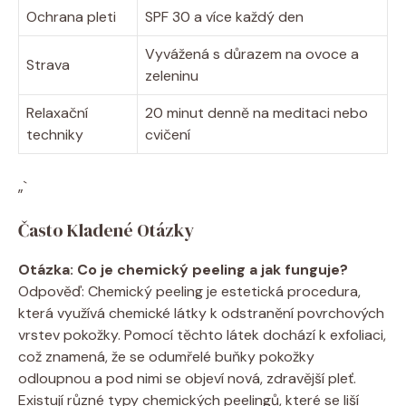
Ochrana pleti
SPF 30 a více každý den
Vyvážená s důrazem na ovoce a
Strava
zeleninu
Relaxační
20 minut denně na meditaci nebo
techniky
cvičení
„`
Často Kladené Otázky
Otázka:‍ Co je chemický peeling ‌a ⁤jak​ funguje?
Odpověď: Chemický peeling je‌ estetická procedura,
která využívá chemické látky‌ k odstranění povrchových
vrstev pokožky.⁣ Pomocí těchto⁣ látek dochází​ k exfoliaci,
což‌ znamená, že se odumřelé buňky pokožky
odloupnou a pod nimi se objeví nová,⁢ zdravější pleť.
Existují různé typy chemických peelingů, které se liší