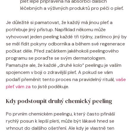
pleť lépe připravená na absorbci dalších
léčebných⁤ a výživných produktů ‌pro péči o pleť.
Je ⁣důležité si pamatovat, že každý má⁤ jinou ⁤pleť ⁢a
⁣potřebuje ‌jiný ⁢přístup. Například někomu může
vyhovovat⁢ jeden peeling každé tři týdny, zatímco jiný by
se měl ⁤řídit pokyny odborníka a ‍během své regenerace⁤
počkat déle. Před začátkem jakéhokoli peelingového
programu se⁤ poraďte se ⁣svým dermatologem.
Pamatujte ale, že každé „druhé kolo“ ⁣peelingu je vaším
spojencem v boji​ o zdravější pleť. A ⁢pokud se vám
podaří ‌přeměnit tento proces na pravidelný rituál,⁣
vaše
pleť vám za
to jistě⁤ poděkuje.
Kdy podstoupit druhý chemický peeling
Po prvním chemickém peelingu, který často přináší
rychlý posun k lepší pleti, může být lákavé hned se
vrhnout do‍ dalšího ošetření. Ale kdy je vlastně ten