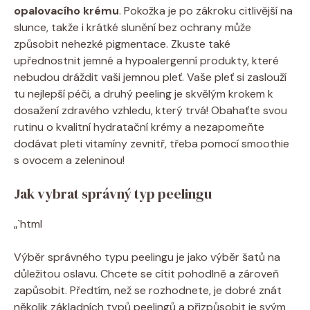
opalovacího krému
. Pokožka je po zákroku‍ citlivější⁢ na
slunce, takže ‍i krátké ​slunění bez ochrany může
způsobit nehezké pigmentace. Zkuste také
upřednostnit jemné a hypoalergenní produkty, které
nebudou ​dráždit vaši jemnou⁢ pleť. Vaše ‌pleť si zaslouží
⁣tu nejlepší péči, a druhý peeling je skvělým krokem k
dosažení⁣ zdravého vzhledu,⁤ který trvá! Obahaťte svou
rutinu o kvalitní⁤ hydratační ​krémy a nezapomeňte
dodávat pleti vitamíny zevnitř, třeba ​pomocí​ smoothie
s ovocem‌ a zeleninou!
Jak vybrat správný ⁢typ peelingu
„`html
Výběr správného typu peelingu je jako výběr šatů na
důležitou oslavu. ⁣Chcete se cítit​ pohodlně a zároveň
zapůsobit. Předtím, ⁢než se rozhodnete, je dobré⁣ znát
několik ‌základních typů peelingů ​a přizpůsobit⁢ je​ svým