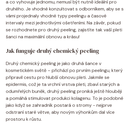
a co vyhovuje jednomu, nemusí ‌být nutně ideální pro‌
druhého. Je vhodné ‌konzultovat s odborníkem, aby se s
vámi projednaly ‍vhodné typy peelingu ⁣a časové
intervaly mezi jednotlivými⁤ ošetřeními. Na závěr, pokud
se⁤ rozhodnete pro druhý​ peeling, zajistíte tak vaší pleti
šanci na maximální obnovu a krásu!
Jak⁢ funguje druhý chemický peeling
Druhý chemický peeling je jako druhá šance v
kosmetickém světě – přichází po prvním peelingu, který
připravil cestu ‌pro hlubší obnovu pleti. Jakmile ‌se
epidermis, což je ta ⁣vrchní vrstva pleti, zbaví⁢ starých a
odumřelých ‌buněk, druhý peeling ⁢proniká ‌ještě hlouběji
⁢a pomáhá⁢ stimulovat produkci kolagenu. To je ​podobné
⁢jako když ​se zahradník​ postará o stromy ‌- nejprve
odstraní⁢ staré větve, aby novým výhonkům dal⁢ více
⁣prostoru k růstu.