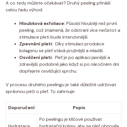
A ‌co tedy můžete ⁤očekávat? ‍Druhý peeling přináší
celou​ řadu výhod:
Hloubková exfoliace:
‌Působí hlouběji než první
peeling, což znamená, ​že‌ odstraní více nečistot a
stimulace pleti bude intenzivnější.
Zpevnění pleti:
⁣ Díky stimulaci produkce
‌kolagenu se pleť stává ⁤pružnější a mladší.
Osvěžení pleti:
⁣ Pleť⁢ je po aplikaci jasnější a
zdravější, ⁤podobně jako když si po náročném dni
dopřejete​ osvěžující sprchu.
V procesu druhého peelingu je také důležité udržovat
správnou​ péči o pleť. To zahrnuje:
Doporučení
Popis
Po peelingu je⁤ klíčové používat​
Hydratace
hydratační krémy, aby se pleť obnovila