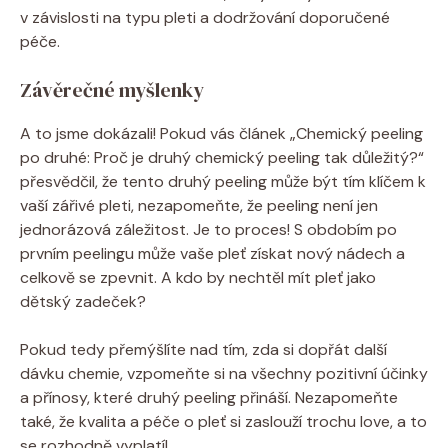
v závislosti⁣ na ‍typu pleti a ​dodržování doporučené
péče.
Závěrečné myšlenky
A to jsme dokázali! Pokud vás článek „Chemický peeling
po druhé: Proč ‍je druhý ⁤chemický peeling tak důležitý?“
přesvědčil, že tento druhý ‍peeling může být ⁣tím klíčem k
⁣vaší zářivé pleti, nezapomeňte, že peeling‍ není‌ jen
jednorázová záležitost. Je to ⁣proces! S obdobím po
prvním peelingu⁣ může‍ vaše pleť získat nový nádech​ a
celkově se zpevnit. A kdo by⁢ nechtěl mít pleť jako
dětský zadeček?
Pokud tedy přemýšlíte nad tím, zda si dopřát další
dávku chemie, vzpomeňte si na všechny pozitivní účinky
a přínosy, ⁣které druhý peeling přináší. Nezapomeňte
také, že kvalita a péče ‌o pleť si zaslouží trochu love, a to
se rozhodně vyplatí!