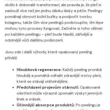
došlo k dokonalé transformaci, ale pravda je, že pleť si
⁣zaslouží více ⁤než⁣ jen jednu dávku lásky a péče. Peelingy
pomáhají obnovit kožní buňky a podpořit tvorbu
⁢kolagenu, takže čím více peelingů podstoupíte, tím lépe
‍mohou ⁣tyto procesy⁣ fungovat. Začněte si toho všímat​
po⁣ každém peelingu – pleť bude hladší, zářivější a
⁤odolnější vůči dalšímu poškození.
Jsou zde i další ⁢výhody, které opakovaný peeling
přináší:
Hloubková regenerace:
Každý peeling proniká
hlouběji‌ a pomáhá odhalit zdravější vrstvy pleti,
které se stávají viditelnějšími.
Předcházení ⁤projevům stárnutí:
Opakované​
ošetření může výrazně zpomalit výskyt jemných
linek⁢ a vrásek.
Účinnější absorpce produktů:
Po​ peelingu je‍