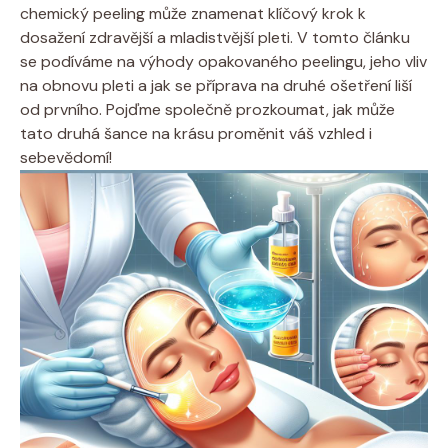
chemický peeling může znamenat klíčový krok k
dosažení ​zdravější a mladistvější pleti. V tomto článku
se podíváme ⁤na výhody opakovaného peelingu,⁣ jeho⁢ vliv
na obnovu pleti a jak se příprava na druhé ošetření ⁤liší
od prvního. ⁣Pojďme společně prozkoumat, jak může
⁢tato druhá šance⁣ na krásu proměnit váš‍ vzhled ​i
sebevědomí!