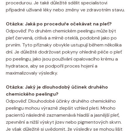
procedurou. Je také důležité sdělit specialistovi
případné užívané léky nebo změny ve zdravotním stavu.
Otázka: Jaká po ‌proceduře ⁢očekávat na ‍pleť?
Odpověď: Po⁣ druhém ‍chemickém peelingu​ může ⁢být
pleť červená, citlivá⁢ a mírně oteklá, podobně⁣ jako po ​
prvním. Tyto příznaky obvykle ustupují během⁢ několika‍
dní. Je důležité dodržovat pokyny ohledně péče o pleť⁢
po peelingu, jako jsou používání opalovacího krému a
hydratace, ⁣aby se podpořil proces hojení a
maximalizovaly výsledky.
Otázka: Jaký je dlouhodobý účinek druhého
⁣chemického peelingu?
Odpověď: Dlouhodobé účinky druhého chemického
peelingu mohou výrazně zlepšit vzhled pleti. Mnoho
pacientů následně zaznamenává hladší a jasnější⁣ pleť,
zpevnění a nižší výskyt jizev nebo‍ pigmentových skvrn.
Je však důležité si uvědomit, že výsledky ​se mohou lišit