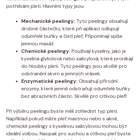
potřebám pleti. ⁤Hlavními typy jsou:
Mechanické peelingy:
Tyto⁤ peelingy obsahují‍
drobné částečky, které při ​aplikaci odlupují
odumřelé buňky a čistí pleť. Připomínají spíše
jemnou masáž.
Chemické peelingy:
Používají kyseliny, jako je
kyselina glykolová nebo salicylová, které ​pronikají⁢
do hloubky pleti. Tyto peelingy jsou skvělé pro
odstranění skvrn a jemných vrásek.
Enzymatické peelingy:
Obsahují přírodní
enzymy, které jemně odstraňují odumřelé buňky
⁢bez abrazivních‌ částic. Skvělé pro citlivou pleť!
Při výběru peelingu byste měli zohlednit typ pleti.
Například pokud máte pleť mastnou nebo s akné,
chemické peelingy s kyselinou salicylovou mohou být
ideální volbou. Naopak pro suchou a citlivou⁤ pleť byste