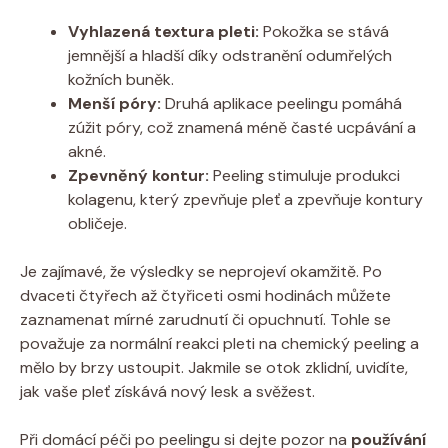
Vyhlazená textura pleti:
Pokožka se ​stává⁤
jemnější a hladší díky odstranění odumřelých‌
kožních buněk.
Menší póry:
Druhá ‌aplikace ⁢peelingu ⁤pomáhá
zúžit póry,‌ což ‌znamená méně časté⁤ ucpávání a
akné.
Zpevněný kontur:
Peeling stimuluje produkci
kolagenu, který zpevňuje pleť a zpevňuje kontury
obličeje.
Je zajímavé,⁣ že výsledky se‍ neprojeví okamžitě.⁤ Po
dvaceti čtyřech až ​čtyřiceti osmi hodinách můžete
zaznamenat mírné zarudnutí‌ či ⁤opuchnutí. Tohle ​se
považuje ​za normální reakci ⁢pleti na chemický peeling a
mělo by‍ brzy ustoupit. Jakmile se ‌otok zklidní, uvidíte,
jak vaše pleť získává nový lesk a svěžest.
Při domácí péči po peelingu ‍si ‍dejte⁤ pozor na
používání