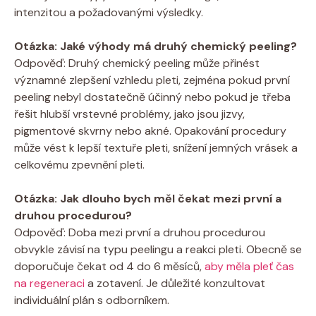
intenzitou a požadovanými‌ výsledky.
Otázka: Jaké výhody má​ druhý chemický peeling?
Odpověď: Druhý chemický peeling⁢ může přinést
významné zlepšení vzhledu pleti, zejména pokud první
peeling nebyl dostatečně účinný‍ nebo pokud je třeba
řešit⁢ hlubší ⁢vrstevné problémy, jako ‌jsou jizvy,
pigmentové skvrny nebo akné. Opakování procedury
může vést k lepší textuře pleti, snížení jemných ⁤vrásek ⁤a
celkovému‌ zpevnění pleti.
Otázka: Jak dlouho bych měl čekat mezi první a
druhou procedurou?
Odpověď: Doba⁤ mezi první a druhou procedurou
obvykle závisí na typu peelingu a ‍reakci pleti. Obecně se
doporučuje čekat od‌ 4 do 6 měsíců,
aby měla pleť čas
na regeneraci
a zotavení. Je důležité konzultovat
individuální plán s odborníkem.