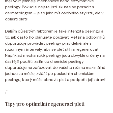
měli⁣ volit jemnější mechanické nebo enzymatické
peelingy. Pokud si‌ nejste ⁢jisti, zkuste se poradit s
dermatologem –​ je to ​jako mít osobního stylistu, ale v
oblasti pleti!
Dalším důležitým faktorem ⁤je také intenzita peelingu ⁤a⁢
to, jak často ho plánujete používat. Většina odborníků
doporučuje provádět peelingy pravidelně, ale s
rozumnými intervaly, aby se pleť stihla ‌regenerovat.
Například ⁢mechanické peelingy jsou obvykle určeny na
častější použití, zatímco chemické peelingy
doporučujeme zařazovat do vašeho režimu maximálně
jednou za měsíc, zvlášť po posledním⁢ chemickém
peelingu, ​který může obnovit pleť a podpořit její zdraví!
„`
Tipy pro⁤ optimální regeneraci ⁣pleti