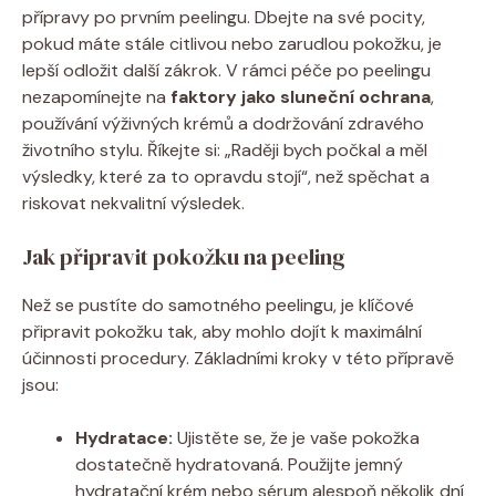
přípravy po ⁤prvním peelingu. Dbejte ​na své pocity,⁤
pokud máte stále citlivou nebo zarudlou pokožku, ​je
lepší odložit další zákrok. V rámci péče po peelingu
nezapomínejte na
faktory jako ​sluneční ochrana
,
‌používání výživných ⁣krémů a dodržování zdravého
životního stylu. ​Říkejte si:⁤ „Raději bych počkal a měl
výsledky, které za to opravdu stojí“, ⁣než ⁣spěchat a
riskovat ​nekvalitní výsledek.
Jak připravit ​pokožku na peeling
Než se pustíte ‌do samotného peelingu,⁢ je klíčové
⁣připravit pokožku tak, aby mohlo dojít k maximální ​
účinnosti procedury. Základními kroky v této přípravě
jsou:
Hydratace:
Ujistěte se, že je ⁣vaše⁤ pokožka
dostatečně hydratovaná. Použijte jemný
hydratační krém nebo sérum alespoň několik dní