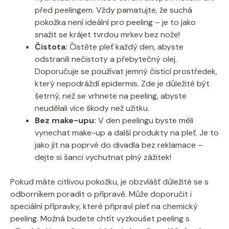
před peelingem. Vždy pamatujte, že suchá
pokožka není ideální pro peeling – je to jako
snažit se krájet tvrdou mrkev bez⁢ nože!
Čistota:
Čistěte pleť každý den, abyste
odstranili nečistoty a přebytečný olej.
Doporučuje se používat jemný⁣ čisticí prostředek,
který nepodráždí epidermis. Zde je důležité ⁣být
šetrný, než se vrhnete ​na peeling, abyste
neudělali více škody než užitku.
Bez make-upu:
‍V den peelingu byste měli
vynechat make-up a další produkty na pleť. Je to
jako jít na poprvé do ⁣divadla bez reklamace –
dejte‍ si šanci⁢ vychutnat plný zážitek!
Pokud máte citlivou pokožku, je obzvlášť důležité se s
odborníkem poradit o přípravě. Může doporučit i
speciální přípravky, které připraví pleť na chemický
peeling. ‍Možná budete chtít vyzkoušet⁤ peeling s