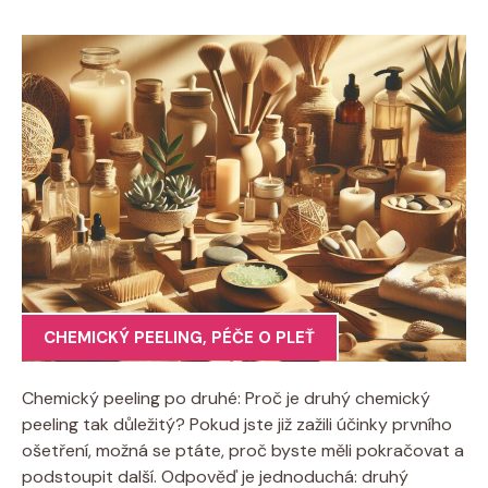
CHEMICKÝ PEELING
,
PÉČE O PLEŤ
Chemický peeling po​ druhé: Proč je druhý ⁣chemický
peeling tak důležitý? Pokud jste ⁢již zažili účinky prvního
ošetření, možná se‍ ptáte, proč byste měli pokračovat a
podstoupit další.‍ Odpověď je jednoduchá: druhý