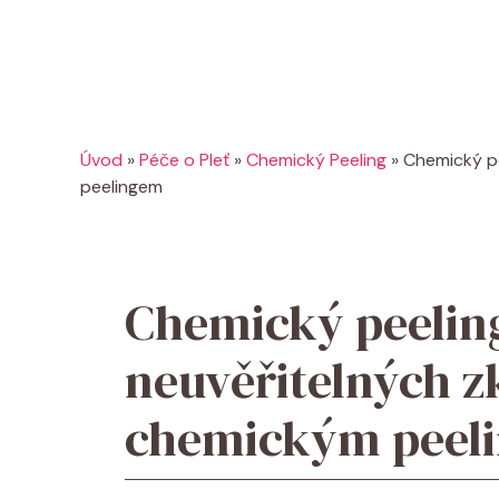
Úvod
»
Péče o Pleť
»
Chemický Peeling
»
Chemický pe
peelingem
Chemický peeling
neuvěřitelných z
chemickým peel