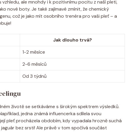
ledu,⁢ ale mnohdy ‌i k pozitivnímu pocitu z naší⁤ pleti,
 jako nové boty. Je také zajímavé zmínit, že chemický⁣
nu, což je jako mít osobního‌ trenéra pro ‌vaši⁣ pleť – a
ebuje!
Jak dlouho trvá?
1-2 měsíce
2-6 měsíců
Od 3 týdnů
eelingu
eálném životě ⁤se setkáváme s širokým spektrem výsledků.​
. Například, jedna známá influencerka sdílela svou
její pleť procházela​ obdobím, kdy ‌vypadala hrozně suchá
ko jaguár bez srsti! Ale právě v tom ‌spočívá součást