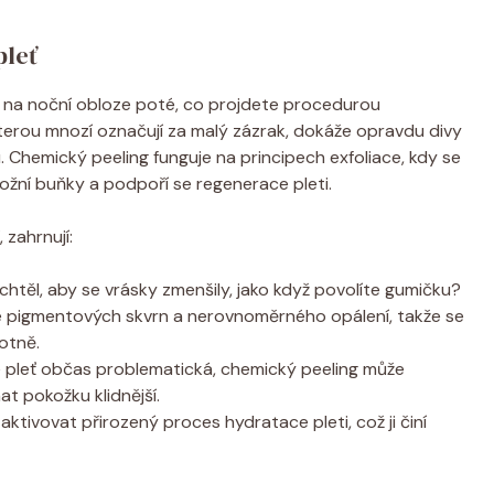
pleť
zda na noční obloze poté, co projdete‌ procedurou
terou mnozí označují za⁤ malý zázrak,‍ dokáže opravdu divy
 Chemický‍ peeling funguje na principech exfoliace, ⁢kdy se
žní buňky a‍ podpoří se regenerace pleti.
 zahrnují:
htěl, aby se vrásky⁢ zmenšily, jako když povolíte gumičku?
e pigmentových skvrn a nerovnoměrného opálení, takže se
notně.
 pleť občas problematická, chemický peeling může
t pokožku klidnější.
ktivovat přirozený proces hydratace‍ pleti, což ji činí