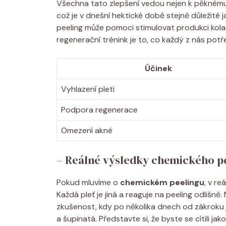
Všechna tato zlepšení vedou nejen k pěknému vzh
což je v dnešní ‌hektické době⁣ stejně důležité⁢
peeling‌ může pomoci⁤ stimulovat produkci kolage
⁢regenerační trénink je to, co každý z nás potř
Účinek
Vyhlazení pleti
Podpora regenerace
Omezení ⁣akné
– Reálné výsledky chemického p
Pokud mluvíme‌ o‍
chemickém peelingu
, v r
Každá pleť je jiná a reaguje na‌ peeling odlišně
zkušenost, kdy‍ po několika dnech od zákroku 
a šupinatá. Představte si, že byste se cítili ja