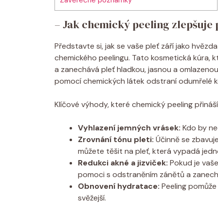
– Jak chemický peeling zlepšuje 
Představte si, jak ⁢se vaše pleť září jako⁤ hvě
chemického peelingu. ‌Tato kosmetická kúra, k
a zanechává pleť ⁣hladkou, jasnou a⁣ omlazenou.
pomocí chemických látek odstraní odumřelé ko
Klíčové výhody, které chemický peeling přináší,
Vyhlazení⁤ jemných vrásek:
Kdo by nec
Zrovnání tónu pleti:
Účinně se zbavuj
můžete těšit⁣ na pleť, která vypadá ⁢jed
Redukci akné a jizviček:
Pokud je vaše
pomoci s odstraněním zánětů a zanecha
Obnovení​ hydratace:
Peeling pomůže ‍a
svěžejší.