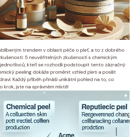
 oblíbeným trendem v oblasti péče o pleť, a to z dobrého
zkušenosti: 5 neuvěřitelných zkušeností⁤ s chemickým
jednotlivců, kteří⁣ se rozhodli podstoupit tento zázračný⁤
emický peeling dokáže proměnit vzhled ⁤pleti‍ a posílit‍
zdraví. Každý příběh přináší⁤ unikátní pohled⁢ na‍ to, co⁤
krok, jste na správném⁣ místě!