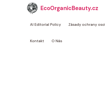
Přeskočit
EcoOrganicBeauty.cz
na
obsah
AI Editorial Policy
Zásady ochrany oso
Kontakt
O Nás