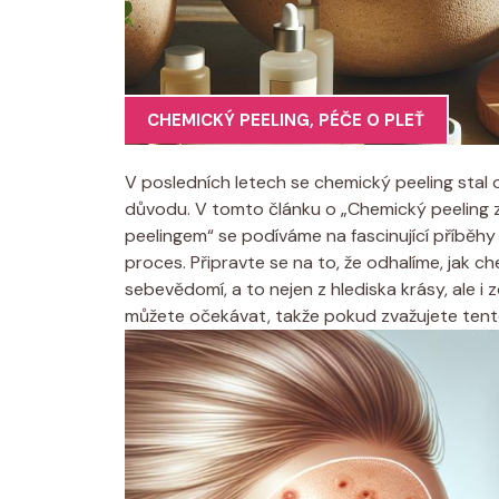
CHEMICKÝ PEELING
,
PÉČE O PLEŤ
V posledních letech​ se chemický peeling stal
důvodu. V tomto ‌článku o „Chemický peeling 
peelingem“⁣ se podíváme na fascinující příběhy 
proces. Připravte se na to, že odhalíme, jak ⁢ch
sebevědomí, a‍ to nejen⁣ z⁤ hlediska‍ krásy, ale i 
můžete očekávat, takže pokud zvažujete tento 