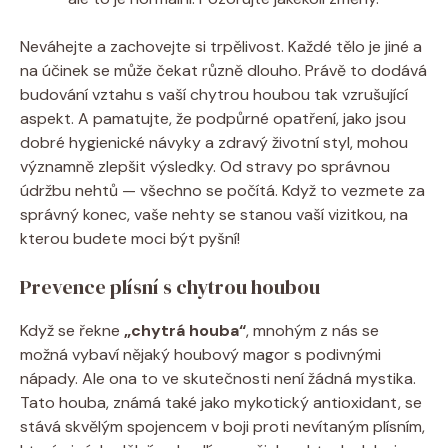
Neváhejte a zachovejte si trpělivost. Každé tělo je jiné a
na účinek se může čekat různě dlouho. Právě to dodává
budování vztahu s vaší chytrou houbou tak vzrušující
aspekt. A pamatujte, že podpůrné opatření, jako jsou
dobré hygienické návyky a zdravý životní styl, mohou
významně zlepšit výsledky. Od stravy po správnou
údržbu nehtů — všechno se počítá. Když to vezmete za
správný konec, vaše nehty se stanou vaší vizitkou, na
kterou budete moci být pyšní!
Prevence plísní s chytrou houbou
Když se řekne
„chytrá houba“
, mnohým z nás se
možná vybaví nějaký houbový magor s podivnými
nápady. Ale ona to ve skutečnosti není žádná mystika.
Tato houba, známá také jako mykotický antioxidant, se
stává skvělým spojencem v boji proti nevítaným plísním,