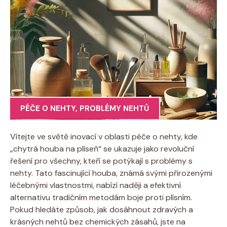
PÉČE O NEHTY
,
PROBLÉMY NEHTŮ
Vítejte ve světě inovací v oblasti péče o nehty, kde
„chytrá houba na plíseň“ se ukazuje jako revoluční
řešení pro všechny, kteří se potýkají s problémy s
nehty. Tato fascinující houba, známá svými přirozenými
léčebnými vlastnostmi, nabízí naději a efektivní
alternativu tradičním metodám boje proti plísním.
Pokud hledáte způsob, jak dosáhnout zdravých a
krásných nehtů bez chemických zásahů, jste na