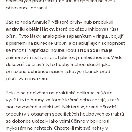
chemických prostředků, houba se spoléhá na svou
přirozenou obranu!
Jak to teda funguje? Některé druhy hub produkují
antimikrobiální látky
, které dokážou inhibovat růst
plísní. Tyto látky, analogické zápasníkům v ringu, „bojují“
s plísněmi na buněčné úrovni a oslabují jejich schopnost
se množit. Například, houba rodu
Trichoderma
je
známa svými silnými protiplísňovými vlastnostmi. Vědci
dokazují, že právě tyto houby mohou sloužit jako
přirozené ochránce našich zdravých buněk před
plísňovými invazemi.
Pokud se podíváme na praktické aplikace, můžete
využít tyto houby ve formě krémů nebo sprejů, které
jsou bezpečné a efektivní. Některé vybrané přírodní
produkty s obsahem specifických houbových extraktů
se dokonce ukázaly jako velmi účinné v boji proti
mykózám na nehtech. Chcete-li mít své nehty v