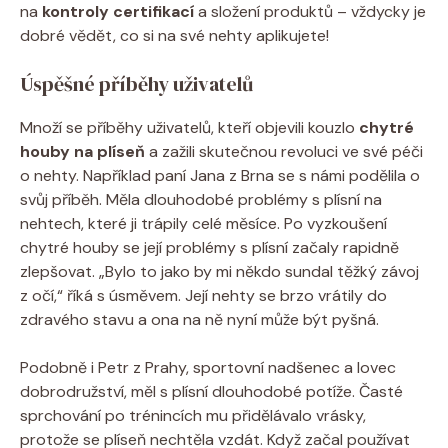
na
kontroly certifikací
a složení produktů – vždycky je
dobré vědět, co si na své nehty aplikujete!
Úspěšné příběhy uživatelů
Množí se příběhy uživatelů, kteří objevili kouzlo
chytré
houby na plíseň
a zažili skutečnou revoluci ve své péči
o nehty. Například paní Jana z Brna se s námi podělila o
svůj příběh. Měla dlouhodobé problémy s plísní na
nehtech, které ji trápily celé měsíce. Po vyzkoušení
chytré houby se její problémy s plísní začaly rapidně
zlepšovat. „Bylo to jako by mi někdo sundal těžký závoj
z očí,“ říká s úsměvem. Její nehty se brzo vrátily do
zdravého stavu a ona na ně nyní může být pyšná.
Podobně i Petr z Prahy, sportovní nadšenec a lovec
dobrodružství, měl s plísní dlouhodobé potíže. Časté
sprchování po trénincích mu přidělávalo vrásky,
protože se plíseň nechtěla vzdát. Když začal používat