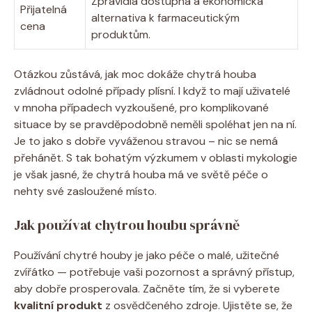
Zpravidla dostupná a ekonomická
Přijatelná
alternativa k farmaceutickým
cena
produktům.
Otázkou zůstává, jak moc dokáže chytrá houba
zvládnout odolné případy plísní. I když to mají uživatelé
v mnoha případech vyzkoušené, pro komplikované
situace by se pravděpodobně neměli spoléhat jen na ní.
Je to jako s dobře vyváženou stravou – nic se nemá
přehánět. S tak bohatým výzkumem v oblasti mykologie
je však jasné, že chytrá houba má ve světě péče o
nehty své zasloužené místo.
Jak používat chytrou houbu správně
Používání chytré houby je jako péče o malé, užitečné
zvířátko — potřebuje vaši pozornost a správný přístup,
aby dobře prosperovala. Začněte tím, že si vyberete
kvalitní produkt
z osvědčeného zdroje. Ujistěte se, že