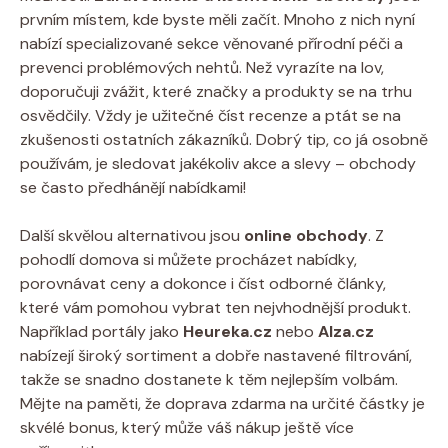
prvním místem, kde byste měli začít. Mnoho z nich nyní
nabízí specializované sekce věnované přírodní péči a
prevenci problémových nehtů. Než vyrazíte na lov,
doporučuji zvážit, které značky a produkty se na trhu
osvědčily. Vždy je užitečné číst recenze a ptát se na
zkušenosti ostatních zákazníků. Dobrý tip, co já osobně
používám, je sledovat jakékoliv akce a slevy – obchody
se často předhánějí nabídkami!
Další skvělou alternativou jsou
online obchody
. Z
pohodlí domova si můžete procházet nabídky,
porovnávat ceny a dokonce i číst odborné články,
které vám pomohou vybrat ten nejvhodnější produkt.
Například portály jako
Heureka.cz
nebo
Alza.cz
nabízejí široký sortiment a dobře nastavené filtrování,
takže se snadno dostanete k těm nejlepším volbám.
Mějte na paměti, že doprava zdarma na určité částky je
skvélé bonus, který může váš nákup ještě více