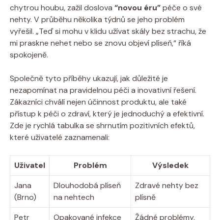
chytrou houbu, zažil doslova
“novou éru”
péče o své
nehty. V průběhu několika týdnů se jeho problém
vyřešil. „Teď si mohu v klidu užívat skály bez strachu, že
mi praskne nehet nebo se znovu objeví plíseň,“ říká
spokojeně.
Společně tyto příběhy ukazují, jak důležité je
nezapomínat na pravidelnou péči a inovativní řešení.
Zákazníci chválí nejen účinnost produktu, ale také
přístup k péči o zdraví, který je jednoduchý a efektivní.
Zde je rychlá tabulka se shrnutím pozitivních efektů,
které uživatelé zaznamenali:
Uživatel
Problém
Výsledek
Jana
Dlouhodobá plíseň
Zdravé nehty bez
(Brno)
na nehtech
plísně
Petr
Opakované infekce
Žádné problémy,