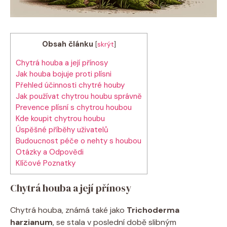
Obsah článku
[
skrýt
]
Chytrá houba a její přínosy
Jak houba bojuje proti plísni
Přehled účinnosti chytré houby
Jak používat chytrou houbu správně
Prevence plísní s chytrou houbou
Kde koupit chytrou houbu
Úspěšné příběhy uživatelů
Budoucnost péče o nehty s houbou
Otázky a Odpovědi
Klíčové Poznatky
Chytrá houba a její přínosy
Chytrá houba, známá také jako
Trichoderma
harzianum
, se stala v poslední době slibným