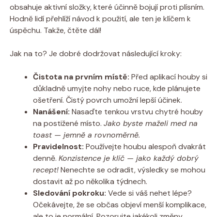
obsahuje aktivní složky, které účinně bojují proti plísním.
Hodně lidí přehlíží návod k použití, ale ten je klíčem k
úspěchu. Takže, čtěte dál!
Jak na to? Je dobré dodržovat následující kroky:
Čistota na prvním místě:
Před aplikací houby si
důkladně umyjte nohy nebo ruce, kde plánujete
ošetření. Čistý povrch umožní lepší účinek.
Nanášení:
Nasaďte tenkou vrstvu chytré houby
na postižené místo.
Jako byste maželi med na
toast — jemně a rovnoměrně.
Pravidelnost:
Používejte houbu alespoň dvakrát
denně.
Konzistence je klíč — jako každý dobrý
recept!
Nenechte se odradit, výsledky se mohou
dostavit až po několika týdnech.
Sledování pokroku:
Vede si váš nehet lépe?
Očekávejte, že se občas objeví menší komplikace,
ale to je normální. Pozorujte jakékoli změny.