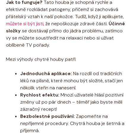
Jak to funguje?
Tato houba je schopná rychle a
efektivně rozkládat patogeny, přičemž si zachovává
přátelský vztah k naší pokožce. Tudíž, když ji aplikujete,
můžete si být jisti
, že nepoškozuje zdravé části.
Účinné
složky
se dostávají přímo do jádra problému, zatímco
vy se můžete soustředit na relaxaci nebo si užívat
oblíbené TV pořady.
Mezi výhody chytré houby patří:
Jednoduchá aplikace:
Na rozdíl od tradičních
léků na plísně, které mohou být složité, stačí jen
několik vteřin na nanesení.
Rychlost efektu:
Mnozí uživatelé hlásí pozitivní
změny už po pár dnech – téměř jako byste měli
zázračný recept!
Bezbolestné používání:
Zapomeňte na
nepříjemné procedury. Chytrá houba je šetrná a
příjemná.