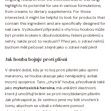
highlights its potential for use in various formulations,
from creams to dietary supplements. For those
interested, it might be helpful to look for products that
contain this ingredient and are specifically designed for
nail care. Vyzkoušení přípravků s chytrou houbou může
být prvním krokem k dlouhodobému řešení problémů s
nehty, takže proč to nezkusit? Přeci jen, o zdraví nehtů
bychom měli pečovat stejně jako o zdraví naší pleti!
Jak houba bojuje proti plísni
V dnešní době, kdy je to boj proti plísním jako sprint
maratonu, se houba ukazuje jako nenápadný, avšak
mocný spojence. Tato „chytrá“ houba, přezdívaná také
jako
mykotoxická heroina
, má unikátní vlastnosti,
které jí umožňují bránit se proti nevyžádaným plísním.
Jak překvapivé je, že zatímco jsme my lidé stvořeni k
tomu, abychom se utkali s infekcemi pomocí