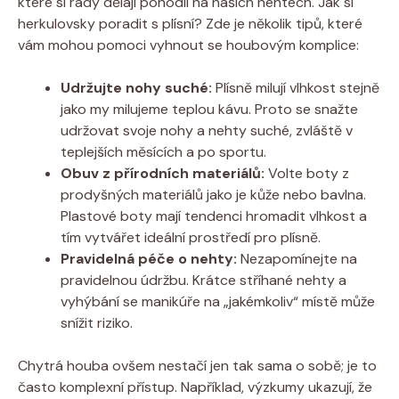
které si rády dělají pohodlí na našich nehtech. Jak si
herkulovsky poradit s plísní? Zde je několik tipů, které
vám mohou pomoci vyhnout se houbovým komplice:
Udržujte nohy suché:
Plísně milují vlhkost stejně
jako my milujeme teplou kávu. Proto se snažte
udržovat svoje nohy a nehty suché, zvláště v
teplejších měsících a po sportu.
Obuv z přírodních materiálů:
Volte boty z
prodyšných materiálů jako je kůže nebo bavlna.
Plastové boty mají tendenci hromadit vlhkost a
tím vytvářet ideální prostředí pro plísně.
Pravidelná péče o nehty:
Nezapomínejte na
pravidelnou údržbu. Krátce stříhané nehty a
vyhýbání se manikúře na „jakémkoliv“ místě může
snížit riziko.
Chytrá houba ovšem nestačí jen tak sama o sobě; je to
často komplexní přístup. Například, výzkumy ukazují, že