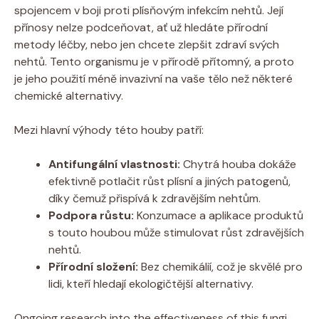
spojencem v boji proti plísňovým infekcím nehtů. Její
přínosy nelze podceňovat, ať už hledáte přírodní
metody léčby, nebo jen chcete zlepšit zdraví svých
nehtů. Tento organismu je v přírodě přítomný, a proto
je jeho použití méně invazivní na vaše tělo než některé
chemické alternativy.
Mezi hlavní výhody této houby patří:
Antifungální vlastnosti:
Chytrá houba dokáže
efektivně potlačit růst plísní a jiných patogenů,
díky čemuž přispívá k zdravějším nehtům.
Podpora růstu:
Konzumace a aplikace produktů
s touto houbou může stimulovat růst zdravějších
nehtů.
Přírodní složení:
Bez chemikálií, což je skvělé pro
lidi, kteří hledají ekologičtější alternativy.
Ongoing research into the effectiveness of this fungi