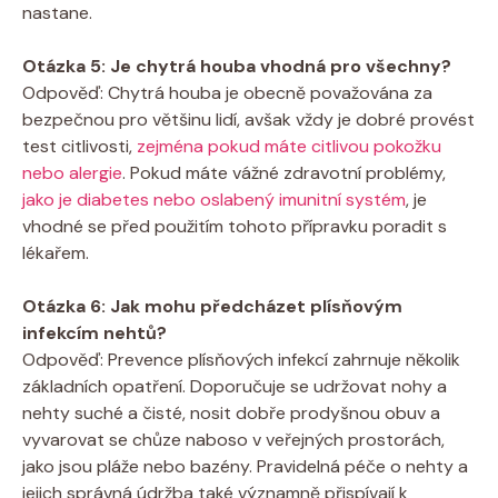
nastane.
Otázka 5: Je chytrá houba vhodná pro všechny?
Odpověď: Chytrá houba je obecně považována za
bezpečnou pro většinu lidí, avšak vždy je dobré provést
test citlivosti,
zejména pokud máte citlivou pokožku
nebo alergie
. Pokud máte vážné zdravotní problémy,
jako je diabetes nebo oslabený imunitní systém
, je
vhodné se před použitím tohoto přípravku poradit s
lékařem.
Otázka 6: Jak mohu předcházet plísňovým
infekcím nehtů?
Odpověď: Prevence plísňových infekcí zahrnuje několik
základních opatření. Doporučuje se udržovat nohy a
nehty suché a čisté, nosit dobře prodyšnou obuv a
vyvarovat se chůze naboso v veřejných prostorách,
jako jsou pláže nebo bazény. Pravidelná péče o nehty a
jejich správná údržba také významně přispívají k