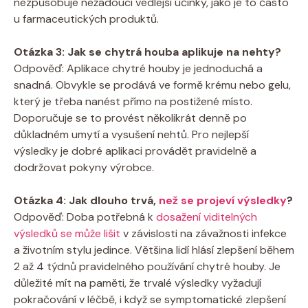
nezpůsobuje nežádoucí vedlejší účinky, jako je to často
u farmaceutických produktů.
Otázka 3: Jak se chytrá houba aplikuje na nehty?
Odpověď: Aplikace chytré houby je jednoduchá a
snadná. Obvykle se prodává ve formě krému nebo gelu,
který je třeba nanést přímo na postižené místo.
Doporučuje se to provést několikrát denně po
důkladném umytí a vysušení nehtů. Pro nejlepší
výsledky je dobré aplikaci provádět pravidelně a
dodržovat pokyny výrobce.
Otázka 4: Jak dlouho trvá,
než se projeví výsledky
?
Odpověď: Doba potřebná k
dosažení viditelných
výsledků se může lišit
v závislosti na závažnosti infekce
a životním stylu jedince. Většina lidí hlásí zlepšení během
2 až 4 týdnů pravidelného používání chytré houby. Je
důležité mít na paměti, že trvalé výsledky vyžadují
pokračování v léčbě, i když se symptomatické zlepšení