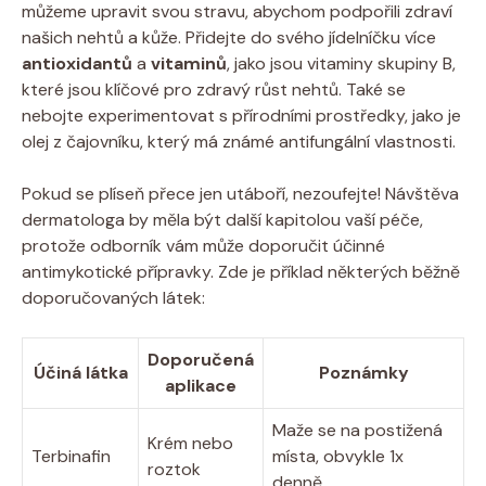
můžeme upravit svou stravu, abychom podpořili zdraví
našich nehtů a kůže. Přidejte do svého jídelníčku více
antioxidantů
a
vitaminů
, jako jsou vitaminy skupiny B,
které jsou klíčové pro zdravý růst nehtů. Také se
nebojte experimentovat s přírodními prostředky, jako je
olej z čajovníku, který má známé antifungální vlastnosti.
Pokud se plíseň přece jen utáboří, nezoufejte! Návštěva
dermatologa by měla být další kapitolou vaší péče,
protože odborník vám může doporučit účinné
antimykotické přípravky. Zde je příklad některých běžně
doporučovaných látek:
Doporučená
Účiná látka
Poznámky
aplikace
Maže se na postižená
Krém nebo
Terbinafin
místa, obvykle 1x
roztok
denně.