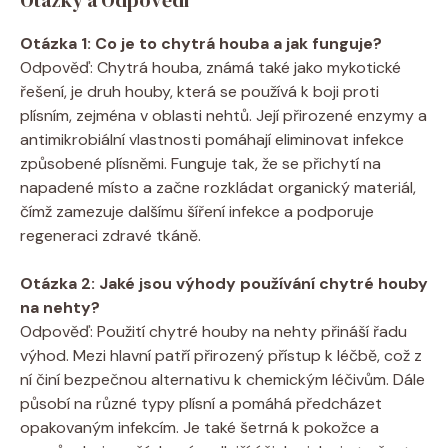
Otázka 1: Co je to chytrá houba a jak funguje?
Odpověď: Chytrá houba, známá také jako mykotické
řešení, je druh houby, která se používá k boji proti
plísním, zejména v oblasti nehtů. Její přirozené enzymy a
antimikrobiální vlastnosti pomáhají eliminovat infekce
způsobené plísněmi. Funguje tak, že se přichytí na
napadené místo a začne rozkládat organický materiál,
čímž zamezuje dalšímu šíření infekce a podporuje
regeneraci zdravé tkáně.
Otázka 2: Jaké jsou výhody používání chytré houby
na nehty?
Odpověď: Použití chytré houby na nehty přináší řadu
výhod. Mezi hlavní patří přirozený přístup k léčbě, což z
ní činí bezpečnou alternativu k chemickým léčivům. Dále
působí na různé typy plísní a pomáhá předcházet
opakovaným infekcím. Je také šetrná k pokožce a