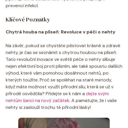
prevenci infekcí.
Klíčové Poznatky
Chytrá houba na plíseň: Revoluce v péči o nehty
Na závěr, pokud se chystáte pěstovat krásné a zdravé
nehty, je čas se seznámit s chytrou houbou na plíseň.
Tato revoluční inovace ve světě péče o nehty slibuje
nejen efektivní boj proti plísním, ale také spoustu dalších
výhod, které vám pomohou dosáhnout nehtů, po
kterých toužíte. Proč se spoléhat na staré metody,
když máte možnost využít přírodní sílu, která se už v
přírodě osvědčila? Přidejte se k nám a
dejte svým
nehtům šanci na nový začátek
. A pamatujte, že i vaše
nehty si zaslouží trochu té přírodní lásky!