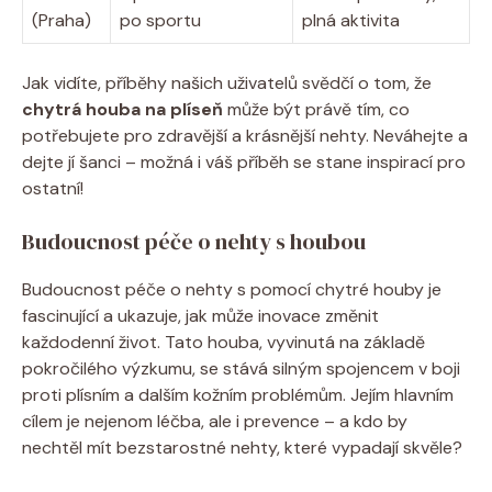
(Praha)
po sportu
plná aktivita
Jak vidíte, příběhy našich uživatelů svědčí o tom, že
chytrá houba na plíseň
může být právě tím, co
potřebujete pro zdravější a krásnější nehty. Neváhejte a
dejte jí šanci – možná i váš příběh se stane inspirací pro
ostatní!
Budoucnost péče o nehty s houbou
Budoucnost péče o nehty s pomocí chytré houby je
fascinující a ukazuje, jak může inovace změnit
každodenní život. Tato houba, vyvinutá na základě
pokročilého výzkumu, se stává silným spojencem v boji
proti plísním a dalším kožním problémům. Jejím hlavním
cílem je nejenom léčba, ale i prevence – a kdo by
nechtěl mít bezstarostné nehty, které vypadají skvěle?