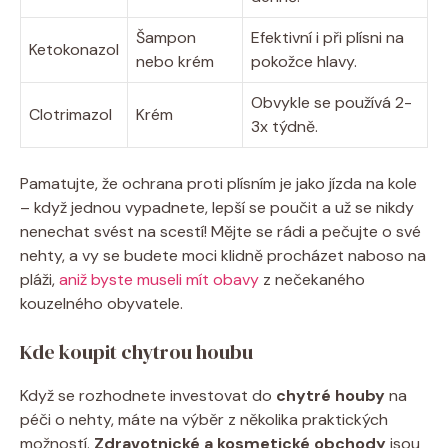
Šampon
Efektivní i při plísni na
Ketokonazol
nebo krém
pokožce hlavy.
Obvykle se používá 2-
Clotrimazol
Krém
3x týdně.
Pamatujte, že ochrana proti plísním je jako jízda na kole
– když jednou vypadnete, lepší se poučit a už se nikdy
nenechat svést na scestí! Mějte se rádi a pečujte o své
nehty, a vy se budete moci klidně procházet naboso na
pláži,
aniž byste museli mít obavy
z nečekaného
kouzelného obyvatele.
Kde koupit chytrou houbu
Když se rozhodnete investovat do
chytré houby
na
péči o nehty, máte na výběr z několika praktických
možností.
Zdravotnické a kosmetické obchody
jsou