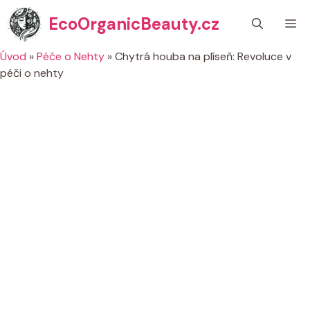
Přeskočit
EcoOrganicBeauty.cz
M
na
obsah
Úvod
»
Péče o Nehty
»
Chytrá houba na plíseň: Revoluce v
péči o nehty