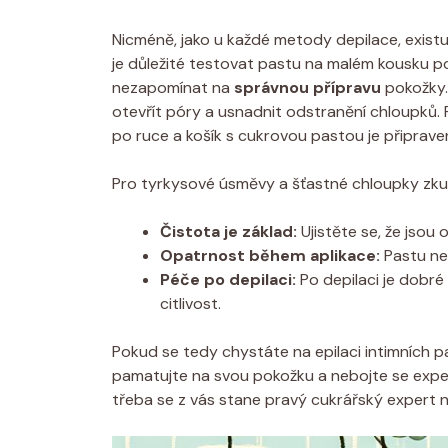
Nicméně, jako u každé metody depilace, existují
je důležité testovat pastu na malém kousku p
nezapomínat na
správnou přípravu
pokožky.
otevřít póry a usnadnit odstranění chloupků. 
po ruce a košík s cukrovou pastou je připraven
Pro tyrkysové úsměvy a šťastné chloupky zkus
Čistota je základ:
Ujistěte se, že jsou 
Opatrnost během aplikace:
Pastu nen
Péče po depilaci:
Po depilaci je dobré 
citlivost.
Pokud se tedy chystáte na epilaci intimních p
pamatujte na svou pokožku a nebojte se exper
třeba se z vás stane pravý cukrářský expert na