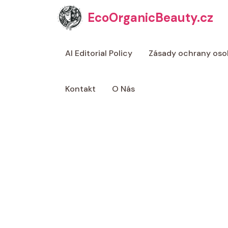
Přeskočit
EcoOrganicBeauty.cz
na
obsah
AI Editorial Policy
Zásady ochrany oso
Kontakt
O Nás