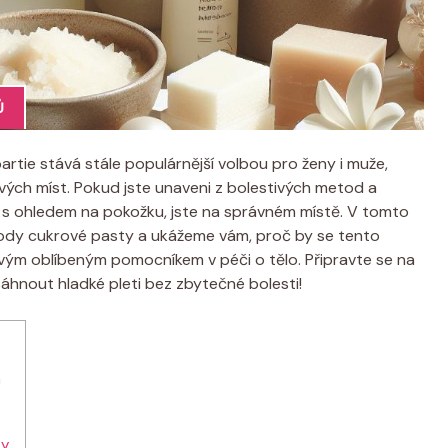
Ů
artie stává stále populárnější volbou pro ženy i muže,
livých míst. Pokud jste unaveni z bolestivých metod a
tu s ohledem na pokožku, jste na správném místě. V tomto
ody cukrové pasty a ukážeme vám, proč by se tento
vým oblíbeným pomocníkem v péči o tělo. Připravte se na
hnout hladké pleti bez zbytečné bolesti!
h
ty