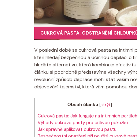
CUKROVÁ PASTA
,
ODSTRANĚNÍ CHLOUPK
V poslední době se cukrová pasta na intimní p
kteří hledají bezpečnou a účinnou depilaci cit
hledáte alternativu, která kombinuje efektivi
článku si podrobně představíme všechny výh
revoluční způsob depilace mohl stát vaším no
objevování tajemství, která vám pomohou dosá
Obsah článku
[
skrýt
]
Cukrová pasta: Jak funguje na intimních partiíc
Výhody cukrové pasty pro citlivou pokožku
Jak správně aplikovat cukrovou pastu
Bezpečnostní opatření při použití cukrové pas