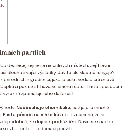
ody
timních partiích
depilace, zejména na citlivých místech. Její hlavní
áší dlouhotrvající výsledky. Jak to ale vlastně funguje?
 přírodních ingrediencí, jako je cukr, voda a citronová
hloupků a pak se strhává ve směru růstu. Tímto způsobem
ž výrazně zpomaluje jeho další růst.
 výhody.
Neobsahuje chemikálie
, což je pro mnohé
u
.
Pasta působí na vlhké kůži
, což znamená, že si
avděpodobné, že dojde k podráždění. Navíc se snadno
 se rozhodnete pro domácí použití.