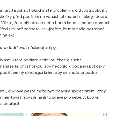
 i určitá úskalí. Pokud máte problémy s citlivostí pokožky,
okožky před použitím na větších oblastech. Také je dobré
 Vězte, že teplý obklad nebo horká koupel mohou pomoci
Před tím, než začnete, se ujistěte, že máte vše potřebné
 na akci!
te dodržovat následující tipy:
oblasti, které hodláte epilovat, čisté a suché.
anášejte příliš horkou, aby nedošlo k popálení pokožky.
použít jemný uklidňující krém, aby se snížila případná
artií, cukrová pasta může být ideálním společníkem. Vždy
imentovat, abyste našli to pravé pro sebe. A kdo ví,
 depilaci!