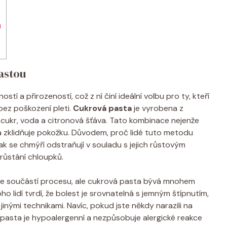
u
pastou
í a přirozeností, což z ní činí ideální volbu pro ty, kteří
bez poškození pleti.
Cukrová pasta
je vyrobena z
 cukr, voda a citronová šťáva. Tato kombinace nejenže
 a zklidňuje pokožku. Důvodem, proč lidé tuto metodu
, tak se chmýří odstraňují v souladu s jejich růstovým
arůstání chloupků.
i je součástí procesu, ale cukrová pasta bývá mnohem
ho lidí tvrdí, že bolest je srovnatelná s jemným štípnutím,
inými technikami. Navíc, pokud jste někdy narazili na
vá pasta je hypoalergenní a nezpůsobuje alergické reakce