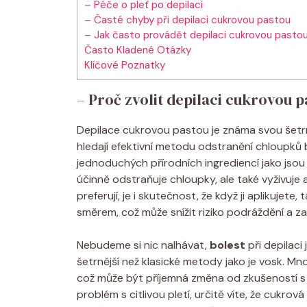
– Péče o pleť po depilaci
– Časté chyby při depilaci cukrovou pastou
– Jak často provádět depilaci cukrovou pasto
Často Kladené Otázky
Klíčové Poznatky
– Proč zvolit depilaci cukrovou 
Depilace cukrovou pastou je známa svou šetrnost
hledají efektivní metodu odstranění chloupků 
jednoduchých přírodních ingrediencí jako jsou
účinně odstraňuje chloupky, ale také vyživuje
preferují, je i skutečnost, že když ji aplikujete
směrem, což může snížit riziko podráždění a z
Nebudeme si nic nalhávat,
bolest
při depilac
šetrnější než klasické metody jako je vosk. Mno
což může být příjemná změna od zkušeností s j
problém s citlivou pletí, určitě víte, že cukro