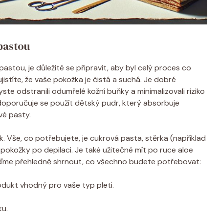
pastou
astou, je důležité se připravit, aby byl celý proces co
 ujistíte, že vaše pokožka je čistá a suchá. Je dobré
te odstranili odumřelé kožní buňky a minimalizovali riziko
 doporučuje se použít dětský pudr, který absorbuje
vé pasty.
 Vše, co potřebujete, je cukrová pasta, stěrka (například
 pokožky po depilaci. Je také užitečné mít po ruce aloe
 pojďme přehledně shrnout, co všechno budete potřebovat:
rodukt vhodný pro vaše typ pleti.
ku.