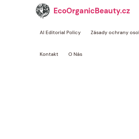
Přeskočit
EcoOrganicBeauty.cz
na
obsah
AI Editorial Policy
Zásady ochrany oso
Kontakt
O Nás