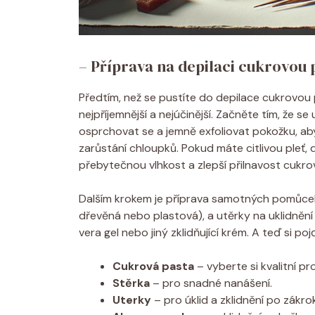
– Příprava na depilaci cukrovou 
Předtím, než se pustíte do depilace cukrovou p
nejpříjemnější a nejúčinější. Začněte tím, že se
osprchovat se a jemně exfoliovat pokožku, abys
zarůstání chloupků. Pokud máte citlivou pleť,
přebytečnou vlhkost a zlepší přilnavost cukro
Dalším krokem je příprava samotných pomůcek.
dřevěná nebo plastová), a utěrky na uklidnění
vera gel nebo jiný zklidňující krém. A teď si
Cukrová pasta
– vyberte si kvalitní p
Stěrka
– pro snadné nanášení.
Uterky
– pro úklid a zklidnění po zákro