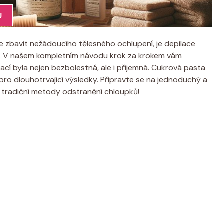
Ů
se zbavit nežádoucího tělesného ochlupení, je depilace
s. V našem kompletním návodu krok za krokem vám
ací byla nejen bezbolestná, ale i příjemná. Cukrová pasta
 i pro dlouhotrvající výsledky. Připravte se na jednoduchý a
 tradiční metody odstranění chloupků!