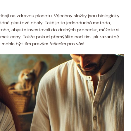
dbají na zdravou planetu. Všechny složky jsou biologicky
 žádné plastové obaly. Také je to jednoduchá metoda,
toho, abyste investovali do drahých procedur, můžete si
omek ceny. Takže pokud přemýšlíte nad tím, jak razantně
by mohla být tím pravým řešením pro vás!