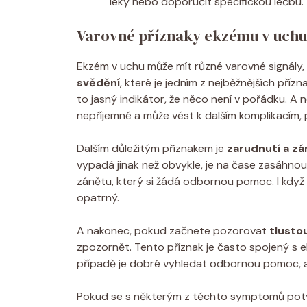
léky nebo doporučit specifickou léčbu.
Varovné příznaky ekzému ⁣v uchu
Ekzém v uchu může mít různé varovné‌ signály, 
svědění
, které je jedním z nejběžnějších příz
to jasný indikátor, že něco není v pořádku. A
nepříjemné a může vést k dalším komplikacím, 
Dalším důležitým příznakem je
zarudnutí a zá
vypadá jinak než obvykle, je na čase zasáhno
zánětu, který‍ si žádá odbornou pomoc. I když m
opatrný.
A nakonec, pokud začnete pozorovat
tlusto
zpozornět. Tento příznak je často spojený s
případě ⁣je dobré vyhledat ⁤odbornou pomoc, a
Pokud se s některým z těchto symptomů potýkát