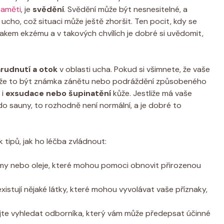
paměti
, je
svědění
. Svědění může být nesnesitelné, a
 ucho, což situaci může ještě‍ zhoršit. Ten pocit, ⁣kdy se
znakem ekzému a v takových chvílích je dobré si uvědomit,
rudnutí a otok
v oblasti ucha. Pokud si všimnete, že vaše⁤
může to být známka zánětu nebo podráždění způsobeného
 i
exsudace nebo​ šupinatění
kůže. Jestliže má ⁤vaše
o sauny, to rozhodně není ‍normální, a je dobré to
 tipů, jak ho léčba zvládnout:
rémy nebo oleje, které mohou pomoci obnovit přirozenou
a existují nějaké látky, které mohou vyvolávat vaše příznaky,
jte vyhledat odborníka, který vám může předepsat účinné