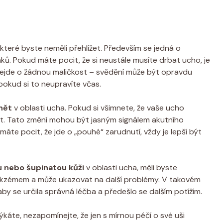
které byste neměli přehlížet. Především se jedná o
naků. Pokud máte pocit, ⁤že si neustále musíte drbat ucho, je
 nejde o žádnou maličkost – svědění může být opravdu
pokud si to neupravíte včas.
nět
v oblasti ucha. Pokud si všimnete, že⁢ vaše ucho
ut. Tato změní mohou být jasným signálem akutního
áte pocit, že jde o „pouhé“ ​zarudnutí, vždy je lepší být
u nebo šupinatou ⁢kůži
v oblasti ucha, měli byste
 ekzémem a může ukazovat na další problémy. V takovém
by se určila správná léčba a předešlo se dalším potížím.
e, nezapomínejte, že jen s mírnou‌ péčí o své ⁣uši