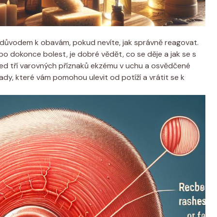
 i důvodem k obavám, pokud nevíte, jak správně reagovat.
bo dokonce bolest, je dobré vědět, co se děje a jak se s
led tří varovných‌ příznaků ekzému v uchu a osvědčené
dy,⁢ které vám pomohou ulevit od potíží a​ vrátit se k⁤