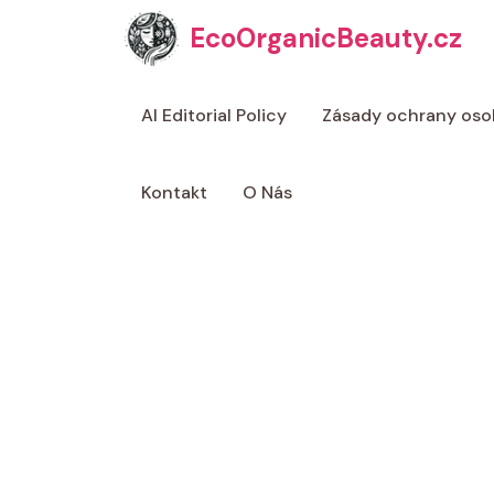
Přeskočit
EcoOrganicBeauty.cz
na
obsah
AI Editorial Policy
Zásady ochrany oso
Kontakt
O Nás