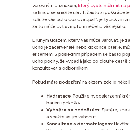
varovným příznakem,
který byste měli mít na 
zatímco ‌se​ snažíte ulevit, často si ⁣poškrábete
zdá, že vás ucho doslova ⁢„pálí“, je ⁢typickým 
že to může být symptom něčeho vážnějšího.
Druhým úkazem, který vás může varovat, je
za
ucho je začervenalé nebo ⁢dokonce oteklé, 
ekzémem. S posledním případem se často pojí
ucho pocity, že ‌vypadá jako po dlouhé cestě d
⁣konzultovat s odborníkem.
Pokud máte podezření ​na⁢ ekzém, zde je několik
Hydratace
: Použijte hypoalergenní k
bariéru pokožky.
Vyhněte se podnětům
:‍ Zjistěte, zd
a snažte se jim vyhnout.
Konzultace s dermatologem
: Neváhe