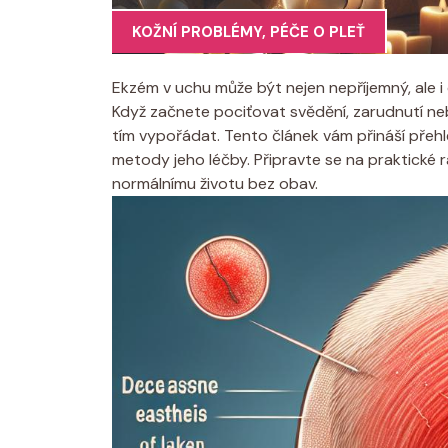
KOŽNÍ PROBLÉMY
,
PÉČE O PLEŤ
Ekzém v uchu ‍může ⁢být nejen nepříjemný, ale
Když začnete pociťovat⁢ svědění, zarudnutí ne
tím vypořádat. Tento článek vám přináší přeh
metody jeho léčby. Připravte se na praktické ra
normálnímu životu bez obav.