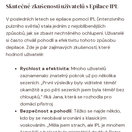
Skutečné zkušenosti uživatelů s Epilace IPL
V posledních letech se epilace pomocí IPL (intenzivního
pulzního světla) stala jedním z nejoblíbenějších
způsobů, jak se zbavit nechtěného ochlupení. Uživatelé
si často chválí pohodlí a efektivitu tohoto způsobu
depilace. Zde je pár zajímavých zkušeností, které
hodnotí uživatelé:
Rychlost a efektivita:
Mnoho uživatelů
zaznamenalo znatelný pokrok už po několika
sezeních. „První výsledky byly viditelné téměř
okamžitě a po pěti sezeních jsem byla téměř bez
chloupků,“ říká Jana, která se rozhodla pro
domácí přístroj.
Bezpečnost a pohodlí:
Těžko se najde někdo,
kdo by se neobával srovnání s klasickým
voskováním. „Měla jsem strach, ale IPL je mnohem