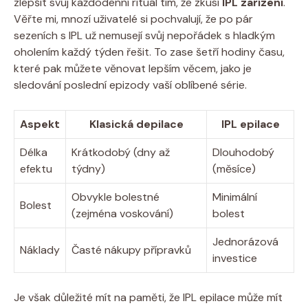
zlepšit svůj každodenní rituál tím, že zkusí
IPL zařízení
.
Věřte mi, mnozí uživatelé si pochvalují, že po pár
sezeních s IPL už nemusejí svůj nepořádek s hladkým
oholením každý týden řešit. To zase šetří hodiny času,
které pak můžete věnovat lepším věcem, jako je
sledování poslední epizody vaší oblíbené série.
Aspekt
Klasická depilace
IPL epilace
Délka
Krátkodobý (dny až
Dlouhodobý
efektu
týdny)
(měsíce)
Obvykle bolestné
Minimální
Bolest
(zejména voskování)
bolest
Jednorázová
Náklady
Časté nákupy přípravků
investice
Je však důležité mít na paměti, že IPL epilace může mít