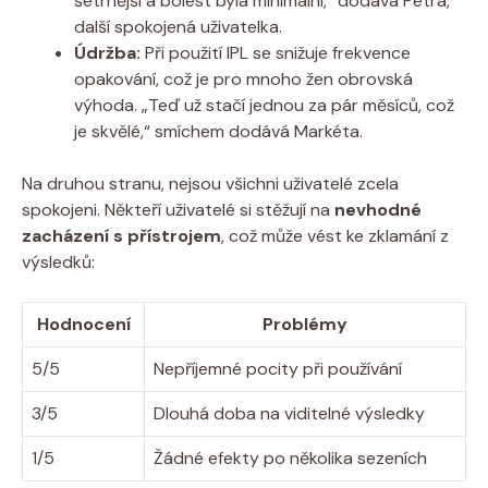
šetrnější a bolest byla minimální,“ dodává Petra,
další spokojená uživatelka.
Údržba:
Při použití IPL se snižuje frekvence
opakování, což je pro mnoho žen obrovská
výhoda. „Teď už stačí jednou za pár měsíců, což
je skvělé,“ smíchem dodává Markéta.
Na druhou stranu, nejsou všichni uživatelé zcela
spokojeni. Někteří uživatelé si stěžují na
nevhodné
zacházení s přístrojem
, což může vést ke zklamání z
výsledků:
Hodnocení
Problémy
5/5
Nepříjemné pocity při používání
3/5
Dlouhá doba na viditelné výsledky
1/5
Žádné efekty po několika sezeních