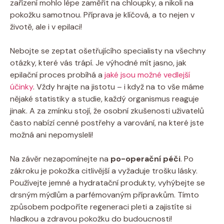
zařízení mohlo lépe zaměřit na chloupky, a nikoli na
pokožku samotnou. Příprava je klíčová, a to nejen v
životě, ale i v epilaci!
Nebojte se zeptat ošetřujícího specialisty na všechny
otázky, které vás trápí. Je výhodné mít jasno, jak
epilační proces probíhá a
jaké jsou možné vedlejší
účinky
. Vždy hrajte na jistotu – i když na to vše máme
nějaké statistiky a studie, každý organismus reaguje
jinak. A za zmínku stojí, že osobní zkušenosti uživatelů
často nabízí cenné postřehy a varování, na které jste
možná ani nepomysleli!
Na závěr nezapomínejte na
po-operační péči
. Po
zákroku je pokožka citlivější a vyžaduje trošku lásky.
Používejte jemné a hydratační produkty, vyhýbejte se
drsným mýdlům a parfémovaným přípravkům. Tímto
způsobem podpoříte regeneraci pleti a zajistíte si
hladkou a zdravou pokožku do budoucnosti!