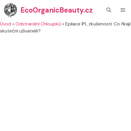
Přeskočit
EcoOrganicBeauty.cz
M
na
obsah
Úvod
»
Odstranění Chloupků
»
Epilace IPL zkušenosti: Co říkají
skuteční uživatelé?