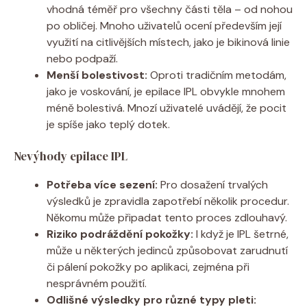
vhodná téměř pro všechny části těla – od nohou
po obličej. Mnoho uživatelů ocení především její
využití na citlivějších místech, jako je bikinová linie
nebo podpaží.
Menší bolestivost:
Oproti tradičním metodám,
jako je voskování, je epilace IPL obvykle mnohem
méně bolestivá. Mnozí uživatelé uvádějí, že pocit
je spíše jako teplý dotek.
Nevýhody epilace IPL
Potřeba více sezení:
Pro dosažení trvalých
výsledků je zpravidla zapotřebí několik procedur.
Někomu může připadat tento proces zdlouhavý.
Riziko podráždění pokožky:
I když je IPL šetrné,
může u některých jedinců způsobovat zarudnutí
či pálení pokožky po aplikaci, zejména při
nesprávném použití.
Odlišné výsledky pro různé typy pleti: