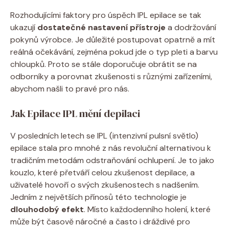
Rozhodujícími faktory pro úspěch IPL epilace se tak
ukazují
dostatečné nastavení přístroje
a dodržování
pokynů výrobce. Je důležité postupovat opatrně a mít
reálná očekávání, zejména pokud jde o typ pleti a barvu
chloupků. Proto se stále doporučuje obrátit se na
odborníky a porovnat zkušenosti s různými zařízeními,
abychom našli to pravé pro nás.
Jak Epilace IPL mění depilaci
V posledních letech se IPL (intenzivní pulsní světlo)
epilace stala pro mnohé z nás revoluční alternativou k
tradičním metodám odstraňování ochlupení. Je to jako
kouzlo, které přetváří celou zkušenost depilace, a
uživatelé hovoří o svých zkušenostech s nadšením.
Jedním z největších přínosů této technologie je
dlouhodobý efekt
. Místo každodenního holení, které
může být časově náročné a často i dráždivé pro