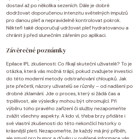
dostaví až po několika sezeních. Dále je dobré
dodržovat doporučenou intenzitu světelných impulzů
pro danou pleť a nepravidelně kontrolovat pokrok.
Někteří také doporučují udržovat pleť hydratovanou a
chránit ji před slunečním zářením po aplikaci.
Závěrečné poznámky
Epilace IPL zkušenosti: Co říkají skuteční uživatelé? To je
otázka, která vás možná trápí, pokud zvažujete investici
do této moderní metody odstraňování chloupků. Jak
jste přečetli, názory uživatelů se různily – od nadšení po
drobné zklamání. Jde o proces, který si žádá čas a
trpělivost, ale výsledky mohou být ohromující. Při
výběru toho pravého zařízení či služby nezapomeňte
zvážit všechny aspekty. A kdo ví, třeba brzy přidáte i
své vlastní zkušenosti do této nekončící historky o
krásnější pleti. Nezapomeňte, že každý má jiný příběh,
ale smysl pro humor a důvěru v ověřené informace vás