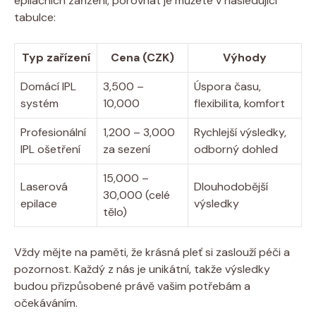
epilačních zařízení, porovnat je můžete v následující
tabulce:
Typ zařízení
Cena (CZK)
Výhody
Domácí IPL
3,500 –
Úspora času,
systém
10,000
flexibilita, komfort
Profesionální
1,200 – 3,000
Rychlejší výsledky,
IPL ošetření
za sezení
odborný dohled
15,000 –
Laserová
Dlouhodobější
30,000 (celé
epilace
výsledky
tělo)
Vždy mějte na paměti, že krásná pleť si zaslouží péči a
pozornost. Každý z nás je unikátní, takže výsledky
budou přizpůsobené právě vašim potřebám a
očekáváním.