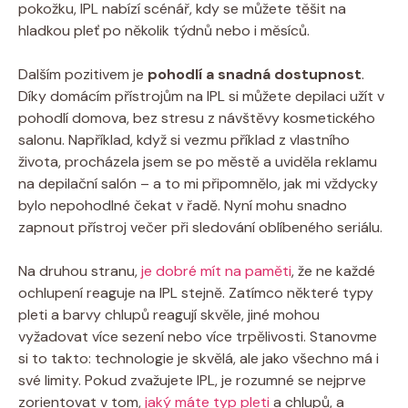
pokožku, IPL nabízí scénář, kdy se můžete těšit na
hladkou pleť po několik týdnů nebo i měsíců.
Dalším pozitivem je
pohodlí a snadná dostupnost
.
Díky domácím přístrojům na IPL si můžete depilaci užít v
pohodlí domova, bez stresu z návštěvy kosmetického
salonu. Například, když si vezmu příklad z vlastního
života, procházela jsem se po městě a uviděla reklamu
na depilační salón – a to mi připomnělo, jak mi vždycky
bylo nepohodlné čekat v řadě. Nyní mohu snadno
zapnout přístroj večer při sledování oblíbeného seriálu.
Na druhou stranu,
je dobré mít na paměti
, že ne každé
ochlupení reaguje na IPL stejně. Zatímco některé typy
pleti a barvy chlupů reagují skvěle, jiné mohou
vyžadovat více sezení nebo více trpělivosti. Stanovme
si to takto: technologie je skvělá, ale jako všechno má i
své limity. Pokud zvažujete IPL, je rozumné se nejprve
zorientovat v tom,
jaký máte typ pleti
a chlupů, a