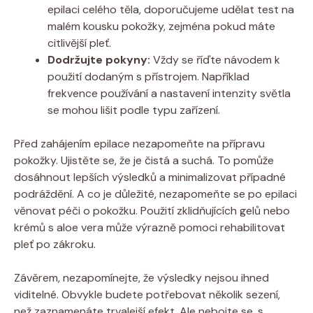
epilaci celého těla, doporučujeme udělat test na
malém kousku pokožky, zejména pokud máte
citlivější pleť.
Dodržujte pokyny:
Vždy se říďte návodem k
použití dodaným s přístrojem. Například
frekvence používání a nastavení intenzity světla
se mohou lišit podle typu zařízení.
Před zahájením epilace nezapomeňte na přípravu
pokožky. Ujistěte se, že je čistá a suchá. To pomůže
dosáhnout lepších výsledků a minimalizovat případné
podráždění. A co je důležité, nezapomeňte se po epilaci
věnovat péči o pokožku. Použití zklidňujících gelů nebo
krémů s aloe vera může výrazně pomoci rehabilitovat
pleť po zákroku.
Závěrem, nezapomínejte, že výsledky nejsou ihned
viditelné. Obvykle budete potřebovat několik sezení,
než zaznamenáte trvalejší efekt. Ale nebojte se, s