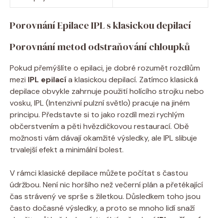
Porovnání Epilace IPL s klasickou depilací
Porovnání metod odstraňování chloupků
Pokud přemýšlíte o epilaci, je dobré rozumět rozdílům
mezi
IPL epilací
a klasickou depilací. Zatímco klasická
depilace obvykle zahrnuje použití holícího strojku nebo
vosku, IPL (Intenzivní pulzní světlo) pracuje na jiném
principu. Představte si to jako rozdíl mezi rychlým
občerstvením a pěti hvězdičkovou restaurací. Obě
možnosti vám dávají okamžité výsledky, ale IPL slibuje
trvalejší efekt a minimální bolest.
V rámci klasické depilace můžete počítat s častou
údržbou. Není nic horšího než večerní plán a přetékající
čas strávený ve sprše s žiletkou. Důsledkem toho jsou
často dočasné výsledky, a proto se mnoho lidí snaží