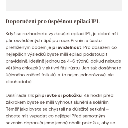
Doporučení pro úspěšnou epilaci IPL
Když se rozhodnete vyzkoušet epilaci IPL, je dobré mít
pár osvědčených tipů po ruce. Prvním a často
přehlíženým bodem je
pravidelnost
. Pro dosažení co
nejlepších výsledků byste měli epilaci podstoupit
pravidelně, ideálně jednou za 4-6 týdnů, dokud nebude
většina chloupků v aktivní fázi růstu. Jen tak dosáhnete
účinného zničení folikulů, a to nejen jednorázově, ale
dlouhodobě.
Další rada zní:
připravte si pokožku
. 48 hodin před
zákrokem byste se měli vyhnout slunění a soláriím.
Téměř jako byste se chystali na důležité setkání –
chcete mít vypadat co nejlépe! Před samotným
sezením doporučujeme jemně oholit pokožku, aby se