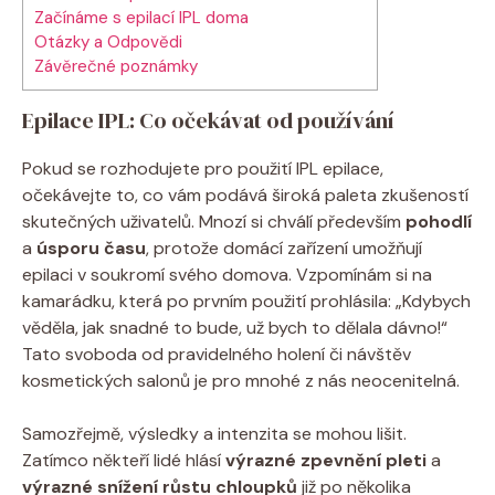
Začínáme s epilací IPL doma
Otázky a Odpovědi
Závěrečné poznámky
Epilace IPL: Co očekávat od používání
Pokud se rozhodujete pro použití IPL epilace,
očekávejte to, co vám podává široká paleta zkušeností
skutečných uživatelů. Mnozí si chválí především
pohodlí
a
úsporu času
, protože domácí zařízení umožňují
epilaci v soukromí svého domova. Vzpomínám si na
kamarádku, která po prvním použití prohlásila: „Kdybych
věděla, jak snadné to bude, už bych to dělala dávno!“
Tato svoboda od pravidelného holení či návštěv
kosmetických salonů je pro mnohé z nás neocenitelná.
Samozřejmě, výsledky a intenzita se mohou lišit.
Zatímco někteří lidé hlásí
výrazné zpevnění pleti
a
výrazné snížení růstu chloupků
již po několika