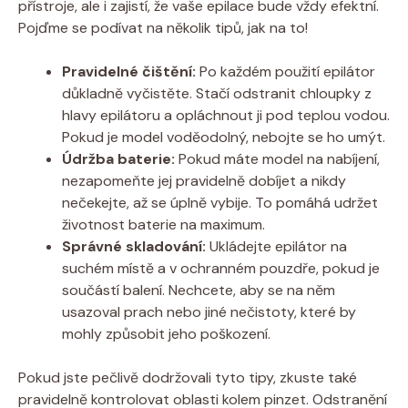
přístroje, ‌ale i zajistí, že vaše epilace ‌bude vždy⁣ efektní.​
Pojďme ‌se ⁢podívat na několik tipů, jak na to!
Pravidelné⁣ čištění:
Po každém ‌použití epilátor
důkladně vyčistěte. Stačí‌ odstranit chloupky ⁤z
‌hlavy epilátoru a⁣ opláchnout ji pod teplou​ vodou.
Pokud je ‍model ‍voděodolný, ⁤nebojte ⁣se ho umýt.
Údržba baterie:
Pokud máte ⁢model‍ na nabíjení,
nezapomeňte‍ jej pravidelně‍ dobíjet​ a nikdy
nečekejte,⁤ až ⁤se úplně vybije. ⁤To pomáhá udržet
životnost baterie na maximum.
Správné ⁣skladování:
Ukládejte epilátor na
⁣suchém místě a v ochranném pouzdře, pokud je
⁣součástí balení. Nechcete, ​aby se na něm
usazoval prach​ nebo jiné nečistoty, které by
mohly způsobit jeho⁣ poškození.
Pokud‍ jste pečlivě ‌dodržovali tyto ⁤tipy, zkuste ‌také
pravidelně kontrolovat oblasti kolem ⁣pinzet. Odstranění