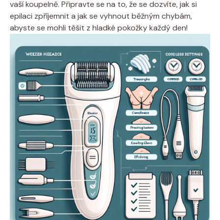
⁣vaší koupelně.⁣ Připravte ‍se na to, že ​se ⁢dozvíte, jak‌ si​
epilaci ⁢zpříjemnit a jak se⁣ vyhnout běžným⁣ chybám,
abyste se ⁤mohli‌ těšit z hladké pokožky ‌každý⁢ den!