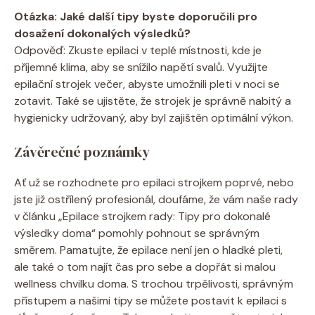
Otázka:‍ Jaké⁤ další ⁤tipy‌ byste doporučili pro ​
dosažení dokonalých výsledků?
Odpověď: Zkuste epilaci⁣ v teplé místnosti, kde je
příjemné klima, ⁤aby ⁤se snížilo napětí svalů. Využijte
epilační strojek večer, abyste umožnili pleti v noci se‍
zotavit.​ Také se ujistěte,⁤ že strojek je ​správně nabitý a
hygienicky udržovaný, aby byl zajištěn optimální výkon. ‍
Závěrečné poznámky
Ať už se rozhodnete pro epilaci strojkem poprvé, nebo
jste již ostřílený profesionál,​ doufáme, že vám naše rady
v článku „Epilace strojkem rady:⁤ Tipy pro dokonalé
výsledky⁣ doma“ ‌pomohly pohnout se‍ správným
‍směrem.⁣ Pamatujte, že epilace není jen ‌o hladké pleti,
ale ⁤také o tom ⁣najít⁤ čas⁢ pro sebe‌ a ⁢dopřát si​ malou
wellness​ chvilku doma. S ⁤trochou trpělivosti, správným‌
přístupem a našimi⁤ tipy⁣ se můžete postavit​ k epilaci s ​