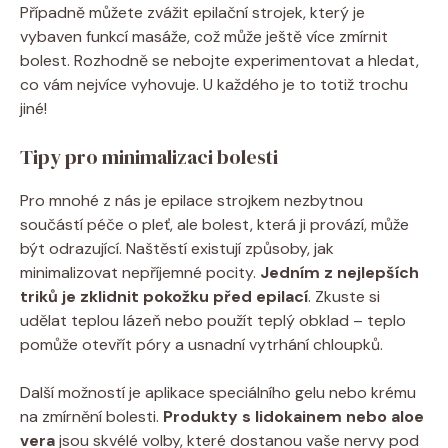
Případně můžete zvážit ⁣epilační⁢ strojek, který je
vybaven funkcí masáže,​ což může ‌ještě více zmírnit
bolest. Rozhodně se ‍nebojte experimentovat a⁤ hledat,⁢
co vám nejvíce vyhovuje. U každého je to totiž trochu
⁣jiné!
Tipy pro minimalizaci bolesti
Pro mnohé⁢ z ⁤nás‍ je epilace⁤ strojkem nezbytnou
součástí⁢ péče⁤ o ‍pleť, ale bolest, která⁣ ji provází,⁣ může
být odrazující. ⁣Naštěstí existují způsoby,‍ jak⁢
minimalizovat nepříjemné pocity.
Jedním z nejlepších
triků⁢ je zklidnit pokožku před‌ epilací
.‍ Zkuste si
udělat teplou⁤ lázeň nebo⁤ použít teplý obklad – teplo
pomůže otevřít⁤ póry a⁣ usnadní⁣ vytrhání chloupků.
Další možností je aplikace ⁢speciálního gelu ⁢nebo krému⁢
na ⁢zmírnění bolesti.
Produkty s ​lidokainem nebo aloe
vera
jsou⁢ skvélé volby, které⁣ dostanou vaše nervy pod