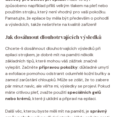
způsobeno například ‍příliš⁣ velkým tlakem​ na pleť‍ nebo
použitím ‌strojku, který‍ není vhodný pro vaši ⁣pokožku.
Pamatujte, ​že epilace by měla být především o pohodlí
a výsledcích, takže⁢ nešetřete na ⁤kvalitě zařízení!
Jak dosáhnout dlouhotrvajících výsledků
Chcete-li dosáhnout dlouhotrvajících výsledků⁤ při
epilaci strojkem, ⁤je dobré mít na paměti⁣ několik
základních tipů, ⁤které ​mohou‍ váš zážitek značně
vylepšit. Začněte⁤
přípravou ​pokožky
: důkladné umytí
a ‌exfoliace ‍pomohou⁢ odstranit odumřelé kožní buňky a
zamezí zarůstání chloupků. Může se zdát, že to zabere
pár‍ minut navíc,‌ ale věřte mi, ⁢výsledky se projeví. Pokud
máte ‍citlivou ⁤pleť, zvažte použití
speciálních gelů
nebo krémů
, které ⁤ji ⁣uklidní a připraví na epilaci.
Další‌ věc, kterou byste⁣ měli mít na‍ paměti, je
správný⁣