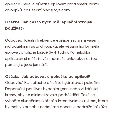
aplikace.⁣ Také je důležité epilovat proti směru růstu
chloupků, což zajistí hladší výsledky.
Otázka: Jak často bych měl epilační⁢ strojek‍
používat?
​ ⁤
Odpověď: ‍Ideální ⁤frekvence epilace závisí na⁤ vašem
individuálním⁢ růstu chloupků, ale většina lidí by měla
epilovat přibližně každé ⁢3–4 týdny. Po několika
aplikacích si můžete všimnout,⁣ že chloupky rostou
pomaleji a jsou jemnější.
Otázka: Jak pečovat o pokožku po epilaci?
Odpověď: ​Po epilaci je důležité ⁤hydratovat pokožku.
Doporučuji ⁤používat ‍hypoalergenní nebo zklidňující
krémy, aby​ se minimalizovalo podráždění. Také se
vyhněte⁣ slunečnímu záření a ⁢intenzivním⁣ aktivitám, které⁤
by mohly‌ způsobit nadměrné‍ pocení⁣ a podráždění kůže.