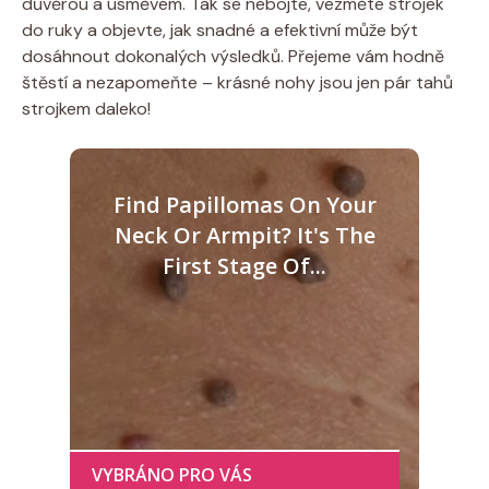
důvěrou‌ a úsměvem. Tak ⁢se nebojte, vezměte strojek
do ruky a objevte, jak snadné a efektivní může být⁤
dosáhnout dokonalých výsledků.⁢ Přejeme vám hodně
štěstí ‍a nezapomeňte – ⁣krásné nohy ‌jsou jen pár tahů
⁤strojkem daleko!
Find Papillomas On Your
Neck Or Armpit? It's The
First Stage Of...