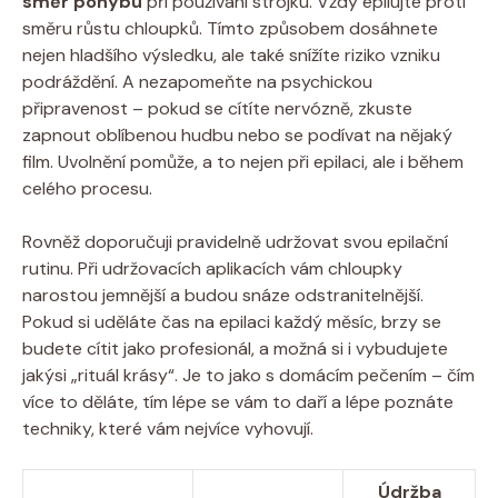
směr ⁣pohybu
při používání strojku. Vždy ‌epilujte proti
směru‌ růstu chloupků. Tímto způsobem⁢ dosáhnete
nejen hladšího výsledku,‌ ale⁤ také snížíte riziko vzniku
podráždění. A ‍nezapomeňte na psychickou
připravenost – ‍pokud ‌se cítíte nervózně, zkuste
zapnout oblíbenou⁤ hudbu nebo se podívat na ⁤nějaký⁤
film. Uvolnění ⁤pomůže, a to nejen ⁣při epilaci, ale ‌i během
celého procesu.
Rovněž doporučuji pravidelně⁢ udržovat svou epilační
rutinu. Při udržovacích aplikacích vám chloupky
narostou ⁣jemnější a budou snáze odstranitelnější.
Pokud si uděláte čas ⁣na epilaci⁢ každý měsíc, brzy se⁣
budete cítit jako profesionál, a⁢ možná si i vybudujete
jakýsi „rituál krásy“. Je⁣ to jako s ‍domácím pečením – čím
více to děláte, tím lépe se vám to⁣ daří a⁣ lépe poznáte
techniky, které vám⁣ nejvíce vyhovují.
Údržba