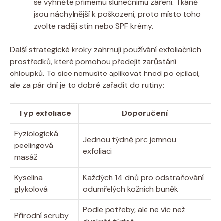
se vyhněte⁤ přímému ⁤slunečnímu záření. Tkáně‌
jsou náchylnější ⁤k ⁣poškození, proto⁢ místo toho
zvolte raději stín nebo SPF​ krémy.
Další strategické kroky⁢ zahrnují⁢ používání exfoliačních
⁣prostředků, které ‌pomohou‍ předejít⁤ zarůstání​
chloupků. To sice nemusíte ⁣aplikovat hned⁢ po epilaci,
ale za pár⁤ dní je ‍to dobré zařadit do rutiny:
Typ ⁣exfoliace
Doporučení
Fyziologická
Jednou týdně pro ‌jemnou ​
peelingová​
exfoliaci
masáž
Kyselina
Každých 14 dnů pro odstraňování
glykolová
odumřelých kožních buněk
Podle potřeby, ale ne víc než
Přírodní scruby