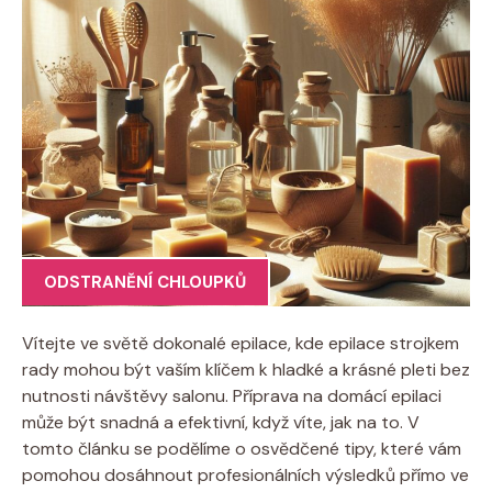
ODSTRANĚNÍ CHLOUPKŮ
Vítejte ve ‍světě dokonalé​ epilace, kde ⁣epilace strojkem
rady mohou být ‌vaším klíčem k hladké ‍a⁤ krásné pleti bez
nutnosti návštěvy salonu. Příprava​ na domácí epilaci
může být ⁣snadná⁤ a efektivní,⁤ když víte, jak‌ na to. ⁢V
tomto článku‍ se podělíme ⁣o osvědčené tipy, které⁢ vám
pomohou dosáhnout profesionálních​ výsledků‍ přímo ve