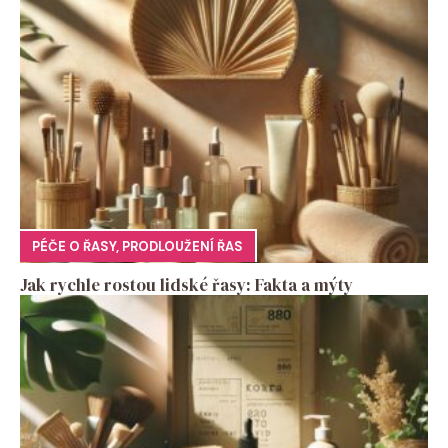
PÉČE O ŘASY
,
PRODLOUŽENÍ ŘAS
Jak rychle rostou lidské řasy: Fakta a mýty