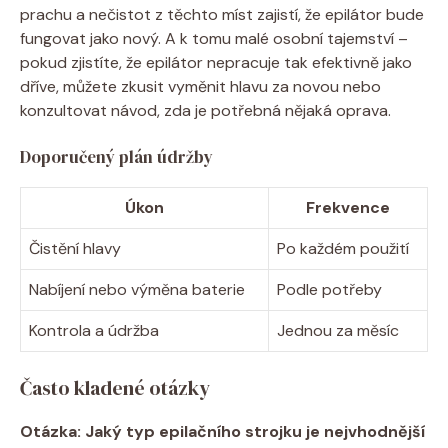
prachu a nečistot z ⁣těchto míst ⁤zajistí,‍ že epilátor bude
fungovat jako nový. A k tomu malé osobní tajemství –⁤
pokud ⁣zjistíte, že epilátor nepracuje tak‍ efektivně jako
dříve, můžete zkusit vyměnit hlavu za ⁢novou⁢ nebo
konzultovat​ návod, zda je potřebná ⁤nějaká oprava.
Doporučený ‌plán ⁢údržby
Úkon
Frekvence
Čistění hlavy
Po každém použití
Nabíjení nebo výměna baterie
Podle potřeby
Kontrola a​ údržba
Jednou za měsíc
Často ​kladené⁣ otázky
Otázka: Jaký typ epilačního ⁣strojku⁢ je nejvhodnější