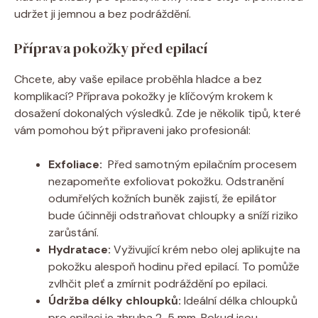
udržet⁤ ji‍ jemnou⁢ a bez podráždění.
Příprava⁤ pokožky před⁢ epilací
Chcete, aby ⁣vaše epilace‍ proběhla hladce a bez
komplikací? Příprava⁣ pokožky je‌ klíčovým krokem k
dosažení dokonalých výsledků. Zde je⁣ několik tipů, které
vám pomohou být připraveni jako⁤ profesionál:
Exfoliace:
‌ Před samotným‍ epilačním ‍procesem
nezapomeňte exfoliovat pokožku. Odstranění
odumřelých kožních buněk zajistí, ​že ​epilátor
bude‍ účinněji odstraňovat ‍chloupky a ⁤sníží riziko
⁤zarůstání.
Hydratace:
Vyživující krém nebo⁣ olej aplikujte ⁣na‍
pokožku alespoň hodinu před ‍epilací. ​To ⁢pomůže
zvlhčit ‌pleť a ⁣zmírnit podráždění po ‍epilaci.
Údržba délky chloupků:
Ideální délka chloupků
pro epilaci​ je⁣ zhruba​ 2-5 ⁣mm. Pokud ⁤jsou