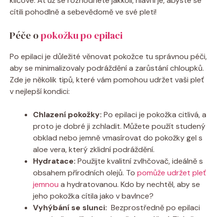
klíčové.‌ Ať už se rozhodnete jakkoli, ⁢hlavní je, abyste se
‌cítili pohodlně a sebevědomě ve své pleti!
Péče o ⁤
pokožku po epilaci
Po epilaci je důležité věnovat pokožce‍ tu správnou péči,
aby se minimalizovaly podráždění a zarůstání chloupků.
Zde je několik tipů, které vám pomohou udržet vaši‌ pleť
⁢v nejlepší kondici:
Chlazení pokožky:
Po​ epilaci je pokožka citlivá, a
proto je dobré ji zchladit.‌ Můžete použít studený
obklad nebo⁣ jemně vmasírovat‌ do pokožky gel​ s
aloe ‌vera, který zklidní podráždění.
Hydratace:
Použijte kvalitní zvlhčovač, ideálně s
⁤obsahem ⁤přírodních⁣ olejů. To
pomůže udržet pleť
jemnou
a hydratovanou. Kdo by nechtěl, aby⁤ se⁣
jeho pokožka ⁢cítila jako v ⁤bavlnce?
Vyhýbání se slunci:
​ Bezprostředně po epilaci