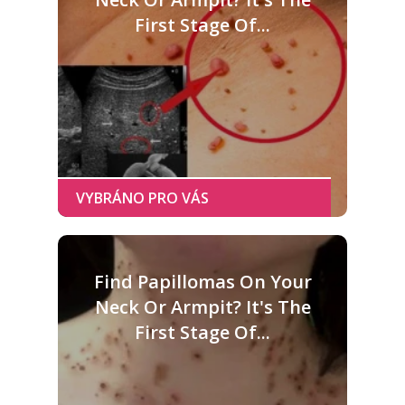
First Stage Of...
Find Papillomas On Your
Neck Or Armpit? It's The
First Stage Of...