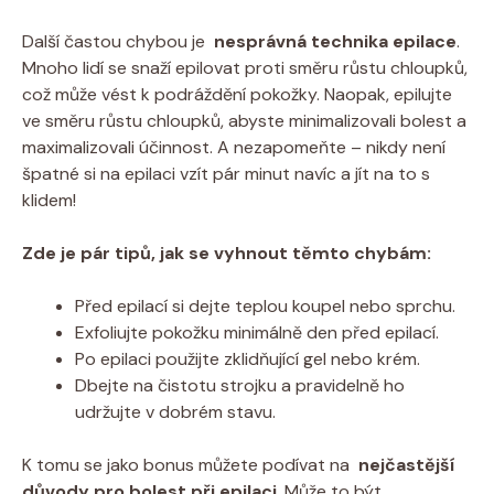
Další častou chybou ‍je ⁢
nesprávná technika epilace
.
Mnoho ‍lidí ⁢se snaží ‌epilovat proti směru růstu chloupků,
což může vést k podráždění ⁤pokožky. Naopak,​ epilujte​
ve směru růstu chloupků, abyste minimalizovali ⁤bolest ​a
maximalizovali účinnost. A nezapomeňte – nikdy není
špatné si‌ na ‍epilaci vzít pár minut navíc a jít ⁢na⁤ to s
klidem!
Zde je ​pár tipů, jak⁣ se vyhnout těmto chybám:
Před epilací si ⁤dejte teplou koupel nebo sprchu.
Exfoliujte pokožku‌ minimálně ⁢den před epilací.
Po ‌epilaci použijte zklidňující gel ⁣nebo krém.
Dbejte na⁤ čistotu strojku a ‍pravidelně ho ​
udržujte ​v⁤ dobrém stavu.
K ⁣tomu se jako bonus můžete podívat na ‍
nejčastější
důvody pro ⁢bolest⁣ při epilaci
. Může ‍to být