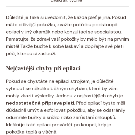
dvakrát ‌týdně
Důležité je také⁣ si uvědomit, že⁣ každá​ pleť je jiná. Pokud‍
máte citlivější pokožku,⁢ zvažte⁤ potřebu podstoupit⁤
epilaci v jiný​ okamžik nebo konzultaci se specialistou.
Pamatujte, že zdraví vaší pokožky‌ by mělo být‌ na prvním
místě! Takže ⁣buďte k ⁤sobě ‌laskaví a ‌dopřejte své pleti
péči, kterou si zaslouží.
Nejčastější chyby při epilaci
Pokud se ‍chystáte ‌na epilaci strojkem, je ⁣důležité
vyhnout se‌ několika ⁤běžným ‌chybám, které by vám
mohly ​zkazit výsledky. Jednou z nejčastějších‍ chyb ⁣je
nedostatečná příprava⁤ pleti
. Před epilací byste měli
důkladně umýt a exfoliovat pokožku,​ aby se odstránily
odumřelé ⁣buňky a snížilo ⁤riziko zarůstání chloupků.⁣
Ideální je⁣ také epilaci provádět po koupeli, kdy je
pokožka teplá a⁤ vláčná.