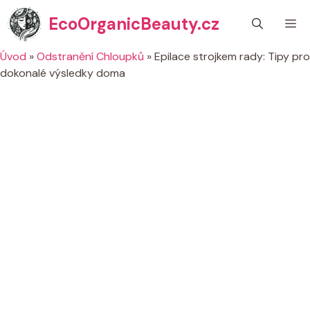
Přeskočit
EcoOrganicBeauty.cz
M
na
obsah
Úvod
»
Odstranění Chloupků
»
Epilace strojkem rady: Tipy pro
dokonalé výsledky doma