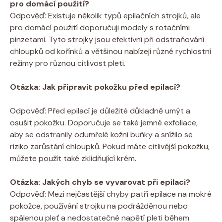
pro domácí použití?
Odpověď:‍ Existuje několik typů‍ epilačních strojků, ale
⁤pro domácí použití‌ doporučuji‌ modely‌ s rotačními ​
pinzetami. Tyto strojky jsou efektivní ​při odstraňování
chloupků od ‌kořínků a ​většinou nabízejí různé rychlostní
režimy pro různou citlivost‍ pleti.
Otázka:‌ Jak připravit pokožku ⁤před epilací?
⁤ ⁢
Odpověď: Před ⁢epilací je důležité ​důkladně umýt a
osušit pokožku. Doporučuje se​ také jemné exfoliace,
aby se odstranily odumřelé kožní buňky a ​snížilo‌ se ​
riziko zarůstání chloupků. Pokud‌ máte ‍citlivější pokožku,
můžete ​použít také zklidňující krém.
Otázka: ⁣Jakých chyb se vyvarovat při epilaci?
Odpověď: Mezi nejčastější chyby patří epilace na mokré‍
pokožce, používání strojku na ‌podrážděnou nebo
spálenou ⁤pleť a nedostatečné napětí pleti během