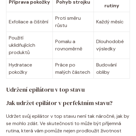
Příprava pokožky
Pohyb strojku
rutiny
Proti směru
Exfoliace a čištění
Každý měsíc
růstu
Použití
Pomalu a
Dlouhodobé
uklidňujících
⁤rovnoměrně
výsledky
produktů
Hydratace​
Práce⁣ po
Budování
pokožky
malých částech
obliby
Udržení ‍epilátoru v top ⁣stavu
Jak ⁤udržet epilátor v perfektním ⁤stavu?
Udržet svůj epilátor v top​ stavu⁢ není tak⁢ náročné, jak ⁤by
se mohlo ⁣zdát.⁢ Ve skutečnosti to může ‌být příjemná
rutina, která‌ vám ​pomůže nejen ​prodloužit životnost