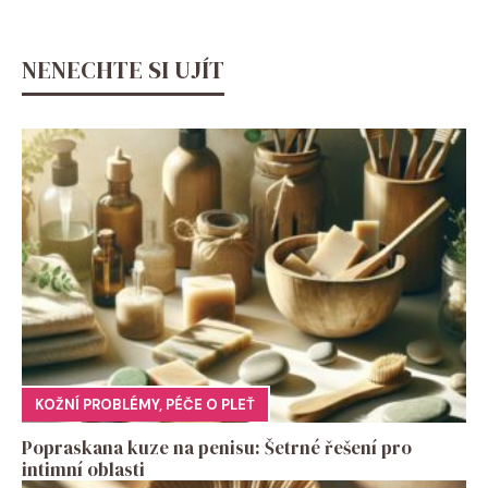
NENECHTE SI UJÍT
KOŽNÍ PROBLÉMY
,
PÉČE O PLEŤ
Popraskana kuze na penisu: Šetrné řešení pro
intimní oblasti