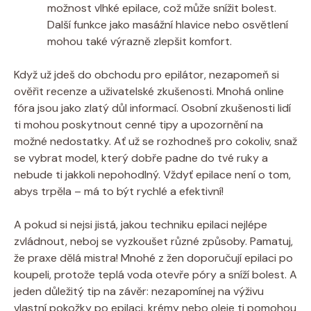
možnost vlhké epilace, což může ‍snížit bolest.
Další funkce jako ‌masážní hlavice nebo ​osvětlení
‍mohou také výrazně zlepšit komfort.
Když‍ už jdeš do obchodu pro⁣ epilátor, nezapomeň si
ověřit⁣ recenze a ‌uživatelské ⁢zkušenosti. Mnohá online
fóra jsou‍ jako ⁤zlatý důl ⁣informací. ⁤Osobní zkušenosti‍ lidí
‌ti mohou poskytnout cenné tipy ⁢a upozornění‌ na
možné nedostatky. Ať už ⁤se ‌rozhodneš pro cokoliv, snaž
se vybrat model, který dobře padne do tvé ruky a⁣
nebude ⁤ti ⁣jakkoli ⁢nepohodlný. Vždyť epilace není​ o tom,
abys ‍trpěla – má to být rychlé a efektivní!
A pokud si nejsi​ jistá, jakou techniku epilaci nejlépe
⁢zvládnout, neboj se vyzkoušet různé způsoby.‍ Pamatuj,
že praxe dělá mistra! Mnohé z žen doporučují epilaci po
koupeli, protože⁢ teplá voda otevře ⁢póry a sníží bolest. A
jeden důležitý tip​ na⁣ závěr: ‌nezapomínej na výživu
vlastní⁣ pokožky ⁢po epilaci, krémy nebo oleje ti ⁢pomohou‌