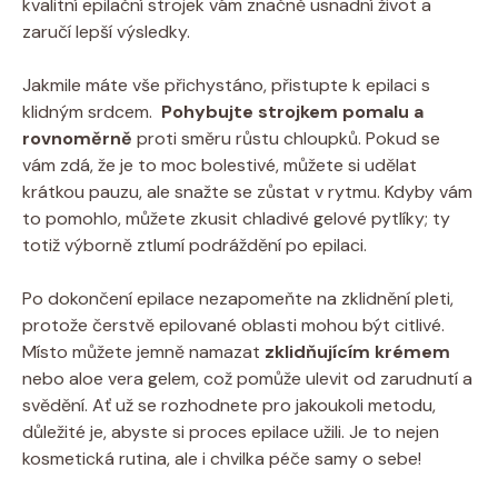
⁣kvalitní epilační⁤ strojek vám značně usnadní život a
zaručí lepší výsledky.
Jakmile máte vše ⁤přichystáno, přistupte k epilaci s
klidným srdcem. ‌
Pohybujte strojkem pomalu a
rovnoměrně
⁤proti směru ⁤růstu chloupků. ‍Pokud se
vám zdá, že je to moc⁤ bolestivé, můžete si ⁢udělat ​
krátkou ⁤pauzu, ⁣ale snažte se zůstat‍ v rytmu. Kdyby vám
to ⁣pomohlo, ⁤můžete zkusit chladivé gelové pytlíky; ty
totiž ⁤výborně ztlumí podráždění po epilaci.
Po dokončení epilace ‌nezapomeňte na ⁣zklidnění‌ pleti,
⁣protože čerstvě epilované oblasti mohou být⁣ citlivé.‌
Místo můžete jemně namazat
zklidňujícím ⁣krémem
nebo aloe vera gelem, což pomůže ‌ulevit od zarudnutí a
svědění. ⁣Ať už se rozhodnete pro jakoukoli metodu,
důležité je, abyste ⁣si⁤ proces epilace ‍užili. Je to nejen
kosmetická rutina, ‍ale i chvilka péče samy ⁢o‌ sebe!