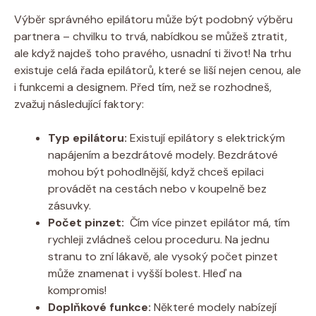
Výběr správného epilátoru může být podobný výběru
partnera – chvilku to ⁣trvá, nabídkou se můžeš‌ ztratit,
⁣ale když ⁢najdeš toho pravého, usnadní ti život! Na ⁤trhu
existuje celá řada epilátorů, které se ‌liší nejen ⁤cenou, ale
i funkcemi a designem. Před tím, než se‌ rozhodneš,
zvažuj následující faktory:
Typ epilátoru:
Existují ​epilátory s elektrickým
‌napájením a bezdrátové modely. ​Bezdrátové
mohou ​být ⁢pohodlnější, ‌když‌ chceš epilaci
provádět na cestách nebo v koupelně bez
zásuvky.
Počet pinzet:
‍ Čím více pinzet​ epilátor má, ​tím
rychleji ⁤zvládneš ⁣celou proceduru. Na jednu
stranu to zní lákavě, ⁤ale vysoký‍ počet pinzet
může znamenat​ i ‌vyšší ​bolest. Hleď na
kompromis!
Doplňkové‌ funkce:
‍Některé modely nabízejí