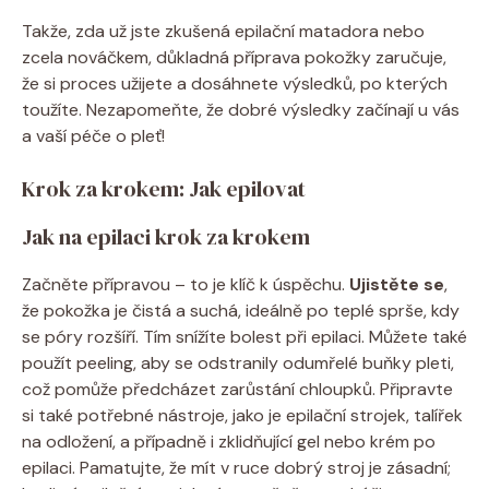
Takže,​ zda ⁤už ⁤jste ⁢zkušená epilační ⁤matadora nebo⁢
zcela nováčkem, důkladná příprava pokožky zaručuje,
že si ‌proces užijete a dosáhnete výsledků,⁢ po kterých⁤
toužíte.⁣ Nezapomeňte, že ⁢dobré ⁣výsledky ⁣začínají ‌u vás
a vaší‍ péče‍ o pleť!
Krok ⁢za krokem: Jak ⁤epilovat
Jak ⁣na epilaci krok ⁣za krokem
Začněte​ přípravou –⁣ to je klíč k ⁢úspěchu.⁣
Ujistěte se
,
že pokožka je čistá ⁢a suchá, ideálně po teplé ​sprše, kdy
se póry rozšíří.‍ Tím snížíte bolest při epilaci. Můžete také
použít peeling, aby ⁣se odstranily odumřelé buňky pleti,
což⁢ pomůže předcházet zarůstání chloupků. Připravte
si také potřebné‍ nástroje, ⁣jako ‌je epilační ⁢strojek,⁢ talířek‌
na odložení, ⁣a případně ⁤i zklidňující gel nebo krém po
epilaci. Pamatujte, že mít v ruce⁢ dobrý ​stroj ​je⁤ zásadní;