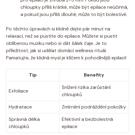
chloupky příliš⁢ krátké, může být epilace neúčinná,
a ‍pokud ⁤jsou příliš‌ dlouhé, může to ⁢být⁢ bolestivé.
Po⁤ těchto úpravách si klidně ⁢dejte pár minut na
relaxaci, než se pustíte⁢ do epilace.⁤ Můžete ‍si⁤ pustit
oblíbenou muziku ​nebo si dát šálek čaje. Je to‍
příležitost, jak si udělat ‌domácí wellness ‍rituál.
Pamatujte, že klidná mysl je klíčem ⁣k pohodlnější⁤ epilaci!
Tip
Benefity
Snížení rizika zarůstání
Exfoliace
chloupků
Hydratace
Zmírnění podráždění pokožky
Správná‌ délka
Efektivní a​ bezbolestná
⁢chloupků
epilace