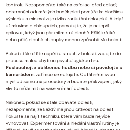
kontrolu. Nezapomeňte také na exfoliaci před epilací;
odstranění odumřelých buněk pleti pomůže ke hladšímu⁢
výsledku a ⁣minimalizuje riziko‌ zarůstání chloupků. A⁣ když
už mluvíme o chloupcích, pamatujte,‌ že je nejlepší‌
epilovat, když jsou pár milimetrů dlouhé. Příliš krátké
nebo příliš dlouhé ⁣chloupky mohou ‍způsobit víc bolesti.
Pokud stále cítíte napětí a ⁢strach z bolesti, zapojte do
‌procesu⁣ malou⁣ chytrou⁢ psychologickou ⁤hru. ​
Poslouchejte oblíbenou​ hudbu ‌nebo si‍ povídejte s
kamarádem
, zatímco‍ se epilujete.‌ Odtáhněte svou
mysl od samotné⁣ procedury a ⁣budete překvapeni, jaký
vliv to může mít⁣ na vaše​ vnímání ⁤bolesti.
Nakonec,‍ pokud‌ se ⁤stále obáváte bolesti,
nezapomeňte, že každý má jinou citlivost‍ na bolest.⁢
Pokuste se ‌najít techniku, která vám ‌bude⁢ nejvíce
vyhovovat. Experimentování a‌ hledání vlastní rutiny je