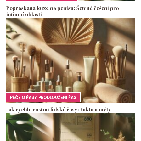
Popraskana kuze na penisu: Šetrné řešení pro
intimní oblasti
PÉČE O ŘASY
,
PRODLOUŽENÍ ŘAS
Jak rychle rostou lidské řasy: Fakta a mýty