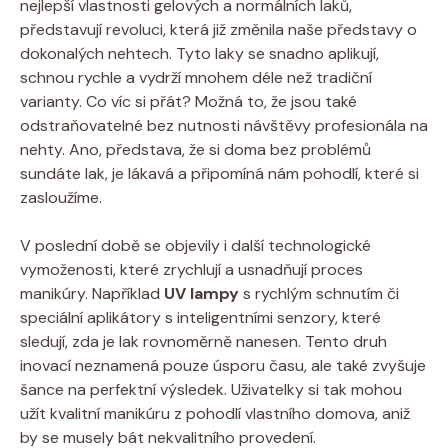
nejlepší vlastnosti gelových a normálních laků,
představují revoluci, která již změnila naše představy o
dokonalých nehtech. Tyto laky se snadno aplikují,
schnou rychle a vydrží mnohem déle než tradiční
varianty. Co víc si přát? Možná to, že jsou také
odstraňovatelné bez nutnosti návštěvy profesionála na
nehty. Ano, představa, že si doma bez problémů
sundáte lak, je lákavá a připomíná nám pohodlí, které si
zasloužíme.
V poslední době se objevily i další technologické
vymoženosti, které zrychlují a usnadňují proces
manikúry. Například
UV lampy
s rychlým schnutím či
speciální aplikátory s inteligentními senzory, které
sledují, zda je lak rovnoměrně nanesen. Tento druh
inovací neznamená pouze úsporu času, ale také zvyšuje
šance na perfektní výsledek. Uživatelky si tak mohou
užít kvalitní manikúru z pohodlí vlastního domova, aniž
by se musely bát nekvalitního provedení.