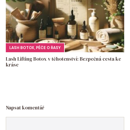
LASH BOTOX
,
PÉČE O ŘASY
Lash Lifting Botox v těhotenství: Bezpečná cesta ke
kráse
Napsat komentář
Komentář