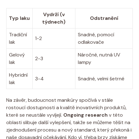
Vydrží (v
Typ laku
Odstranění
týdnech)
Tradiční
Snadné, pomocí
1-2
lak
odlakovače
Gelový
Náročné, nutná UV
2-3
lak
lampy
Hybridní
3-4
Snadné, velmi šetrné
lak
Na závěr, budoucnost manikúry spočívá v stále
rostoucí dostupnosti a kvalitě inovativních produktů,
které se neustále vyvíjejí.
Ongoing research
v této
oblasti slibuje další vylepšení, takže se můžeme těšit na
zjednodušení procesu a nový standard, který překoná i
naše dosavadní očekávání. Kdo ví, třeba brzy získáme