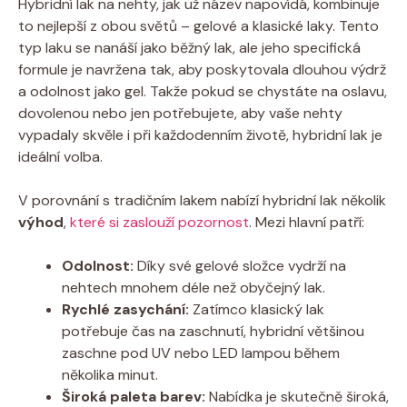
Hybridní lak na nehty, jak už název napovídá, kombinuje
to nejlepší z obou světů – gelové a klasické laky. Tento
typ laku se nanáší jako běžný lak, ale jeho specifická
formule je navržena tak, aby poskytovala dlouhou výdrž
a odolnost jako gel. Takže pokud se chystáte na oslavu,
dovolenou nebo jen potřebujete, aby vaše nehty
vypadaly skvěle i při každodenním životě, hybridní lak je
ideální volba.
V porovnání s tradičním lakem nabízí hybridní lak několik
výhod
,
které si zaslouží pozornost
. Mezi hlavní patří:
Odolnost:
Díky své gelové složce vydrží na
nehtech mnohem déle než obyčejný lak.
Rychlé zasychání:
Zatímco klasický lak
potřebuje čas na zaschnutí, hybridní většinou
zaschne pod UV nebo LED lampou během
několika minut.
Široká paleta barev:
Nabídka je skutečně široká,