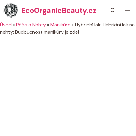
Přeskočit
EcoOrganicBeauty.cz
M
na
obsah
Úvod
»
Péče o Nehty
»
Manikúra
»
Hybridní lak: Hybridní lak na
nehty: Budoucnost manikúry je zde!