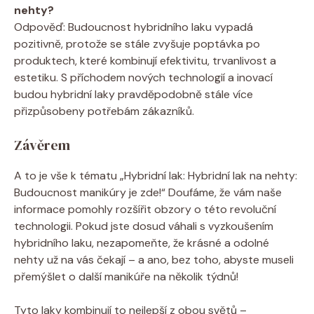
nehty?
Odpověď: Budoucnost hybridního laku vypadá
pozitivně, protože se stále zvyšuje poptávka po
produktech, které kombinují efektivitu, trvanlivost a
estetiku. S příchodem nových technologií a inovací
budou hybridní laky pravděpodobně stále více
přizpůsobeny potřebám zákazníků.
Závěrem
A to je vše k tématu „Hybridní lak: Hybridní lak na nehty:
Budoucnost manikúry je zde!“ Doufáme, že vám naše
informace pomohly rozšířit obzory o této revoluční
technologii. Pokud jste dosud váhali s vyzkoušením
hybridního laku, nezapomeňte, že krásné a odolné
nehty už na vás čekají – a ano, bez toho, abyste museli
přemýšlet o další manikúře na několik týdnů!
Tyto laky kombinují to nejlepší z obou světů –