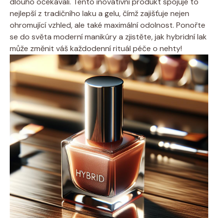
dlouho očekávali. Tento inovativní produkt spojuje to
nejlepší z tradičního laku a gelu, čímž zajišťuje nejen
ohromující vzhled, ale také maximální odolnost. Ponořte
se do světa moderní manikúry a zjistěte, jak hybridní lak
může změnit váš každodenní rituál péče o nehty!