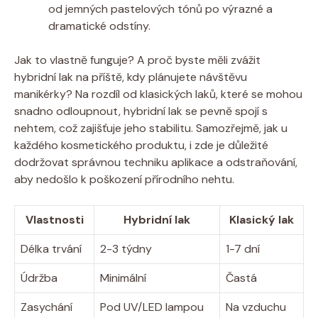
od jemných pastelových tónů po výrazné a
dramatické odstíny.
Jak to vlastně funguje? A proč byste měli zvážit
hybridní lak na příště, kdy plánujete návštěvu
manikérky? Na rozdíl od klasických laků, které se mohou
snadno odloupnout, hybridní lak se pevně spojí s
nehtem, což zajišťuje jeho stabilitu. Samozřejmě, jak u
každého kosmetického produktu, i zde je důležité
dodržovat správnou techniku aplikace a odstraňování,
aby nedošlo k poškození přírodního nehtu.
Vlastnosti
Hybridní lak
Klasický lak
Délka trvání
2-3 týdny
1-7 dní
Údržba
Minimální
Častá
Zasychání
Pod UV/LED lampou
Na vzduchu