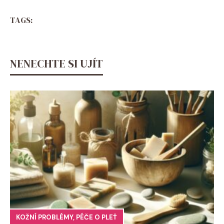
TAGS:
NENECHTE SI UJÍT
KOŽNÍ PROBLÉMY
,
PÉČE O PLEŤ