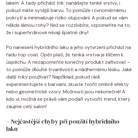
lakem. A tady přichází trik: nanášejte tenké vrstvy, i
pokud máte sytější barvu. To pomůže rovnoměrnému
pokrytí a minimalizuje riziko olupování. A pokud se vám
někde lámou rohy? Než se rozzlobíte, vzpomeňte na to,
že i superhrdinové mívají špatné dny!
Po nanesení hybridního laku a jeho vytvrzení přichází na
řadu top coat. Opět platí, že tenká vrstva je klíčem k
úspěchu. A nezapomeňte konečný produkt zafixovat –
to pomůže dlouhé trvanlivosti a nádhernému lesku. Jaké
další triky používat? Například, pokud rádi
experimentujete s barvami, zkuste tvořit ombré efekty
nebo geometrické vzory. Možnosti jsou nekonečné! A
kdo ví, možná se právě vám podaří vytvořit trend, který
zaujme celý salon!
– Nejčastější chyby při použití hybridního
laku