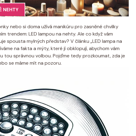
É NEHTY
onky nebo si doma užívá manikúru pro zasněné chvilky
ním trendem: LED lampou na nehty. Ale co když vám
tuje spousta mylných představ? V článku „LED lampa na
váme na fakta a mýty, které jí obklopují, abychom vám
du tou správnou volbou. Pojďme tedy prozkoumat, zda je
ebo se máme mít na pozoru.