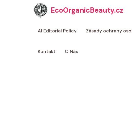
Přeskočit
EcoOrganicBeauty.cz
na
obsah
AI Editorial Policy
Zásady ochrany oso
Kontakt
O Nás