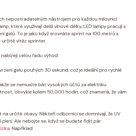
ech nepostradatelným nástrojem pro každou milovnici
amp, které využívají delší vlnové délky, LED lampy pracují s
ní gelů. To je jako když srovnáte sprint na 100 metrů s
určitě vítěz sprinter.
 nabízejí celou řadu výhod:
rzení gelu pouhých 30 sekund, což je ideální pro rychlé
kže se nemusíte bát vysokých účtů za elektriku.
otnost, obvykle kolem 50,000 hodin, což znamená, že vám
 na určité obavy. Někteří odborníci se domnívají, že UV
leti. Ale nebojte se, když se budete řídit pár
izika
. Například: