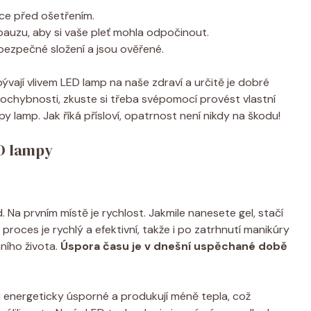
ce před ošetřením.
pauzu, aby si vaše pleť mohla odpočinout.
 bezpečné složení a jsou ověřené.
bývají vlivem LED lamp na naše zdraví a určitě je dobré
pochybnosti, zkuste si třeba svépomocí provést vlastní
ipy lamp. Jak říká přísloví, opatrnost není nikdy na škodu!
D lampy
 Na prvním místě je rychlost. Jakmile nanesete gel, stačí
roces je rychlý a efektivní, takže i po zatrhnutí manikúry
ního života.
Úspora času je v dnešní uspěchané době
u energeticky úsporné a produkují méně tepla, což