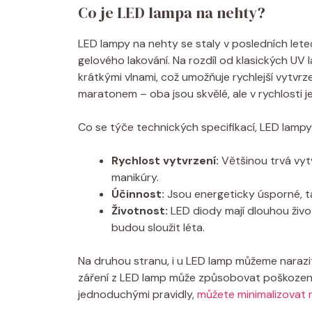
Co je LED lampa na nehty?
LED lampy na nehty se staly v posledních let
gelového lakování. Na rozdíl od klasických UV l
krátkými vlnami, což umožňuje rychlejší vytvrze
maratonem – oba jsou skvělé, ale v rychlosti je 
Co se týče technických specifikací, LED lampy
Rychlost vytvrzení:
Většinou trvá vytv
manikúry.
Účinnost:
Jsou energeticky úsporné, ta
Životnost:
LED diody mají dlouhou živ
budou sloužit léta.
Na druhou stranu, i u LED lamp můžeme narazit
záření z LED lamp může způsobovat poškození p
jednoduchými pravidly,
můžete minimalizovat r