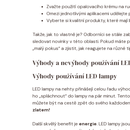
Zvažte použití opalovacího krému na ru
Omezi jednotlivými aplikacemi udělejte 
Vyberte si kvalitní produkty, které mají
Takže, jak to vlastně je? Odborníci se stále za
sledovat novinky v této oblasti. Pokud máte 
„malý pokus“ a zjistit, jak reagujete na různé t
Výhody a nevýhody používání LE
Výhody používání LED lampy
LED lampy na nehty přinášejí celou řadu výhod.
ho „spláchnout“ do lampy na pár minut. Tento p
můžete být na cestě zpět do svého každoden
zlatem!
Další skvělý benefit je
energie
. LED lampy jso