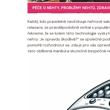
PÉČE O NEHTY
,
PROBLÉMY NEHTŮ
,
ZDRAV
Každý, kdo pravidelně navštěvuje nehtové sal
relaxace, se pravděpodobně setkal s populár
řekneme, že se kolem této technologie vysky
nehty: Je opravdu škodlivá?“ se společně podí
pomohli rozhodnout se, zda je pro vás oprav
tato oblíbená manikúra skutečně bezpečná n