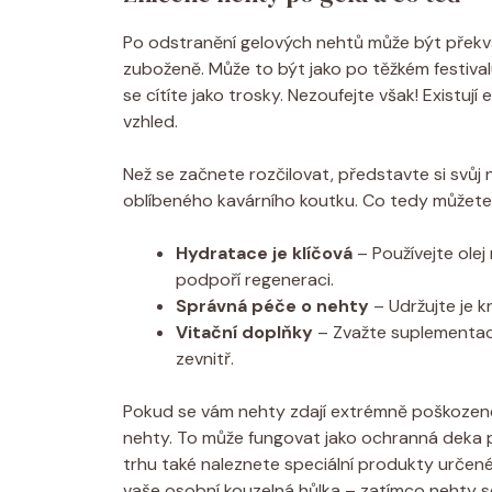
Po odstranění gelových nehtů může být překv
zuboženě. Může to být jako po těžkém festival
se cítíte jako trosky. Nezoufejte však! Existují 
vzhled.
Než se začnete rozčilovat, představte si svůj 
oblíbeného kavárního koutku. Co tedy můžete
Hydratace je klíčová
– Používejte ole
podpoří regeneraci.
Správná péče o nehty
– Udržujte je k
Vitační doplňky
– Zvažte suplementaci
zevnitř.
Pokud se vám nehty zdají extrémně poškozené,
nehty. To může fungovat jako ochranná deka p
trhu také naleznete speciální produkty určené
vaše osobní kouzelná hůlka – zatímco nehty se