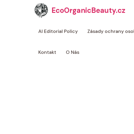
Přeskočit
EcoOrganicBeauty.cz
na
obsah
AI Editorial Policy
Zásady ochrany oso
Kontakt
O Nás