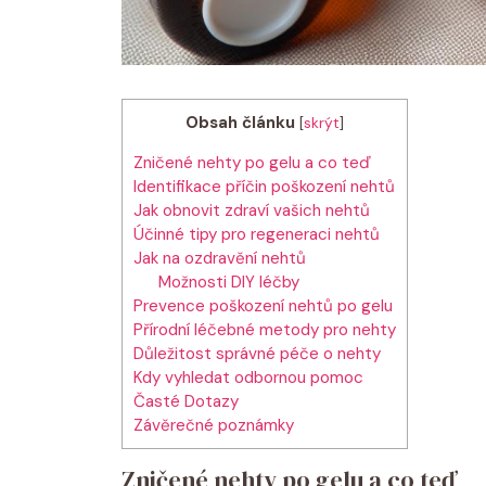
Obsah článku
[
skrýt
]
Zničené nehty po gelu a co teď
Identifikace příčin poškození nehtů
Jak obnovit zdraví vašich nehtů
Účinné tipy pro regeneraci nehtů
Jak na ozdravění nehtů
Možnosti DIY léčby
Prevence poškození nehtů po gelu
Přírodní léčebné metody pro nehty
Důležitost správné péče o nehty
Kdy vyhledat odbornou pomoc
Časté Dotazy
Závěrečné poznámky
Zničené nehty po gelu a co teď