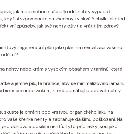
apivé, jak moc mohou naše přírodní nehty vypadat
u, když si vzpomenete na všechny ty skvělé chvíle, ale teď
efektivní způsoby, jak své nehty oživit a vrátit jim zdravý
nehtový regenerační plán jako plán na revitalizaci vašeho
 udělat?
j na nehty nebo krém s vysokým obsahem vitamínů, které
rátké a jemně pilujte hranice, aby se minimalizovalo lámání.
 biotinem nebo zinkem, které pomáhají posilovat nehty
 zkuste je chránit pod vrstvou organického laku na
ro vaše křehké nehty a zabraňuje dalšímu poškození. Na
 pro obnovu a posílení nehtů. Tyto přípravky jsou jako
 léčí, můžete si užívat nějakého hezkého designu bez