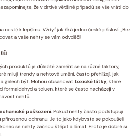
ezapomínejte, že v drtivé většině případů se vše vrátí do
 cestě k lepšímu. Vždyť jak říká jedno české přísloví: „Bez
acovat a vaše nehty se vám odvděčí!
htů
ých produktů je důležité zaměřit se na různé faktory,
ré milují trendy a nehtové umění, často přehlížejí, jak
ch a gelech být. Mohou obsahovat
toxické látky
, které
d formaldehyd a toluen, které se často nacházejí v
mavost nehtů.
echanické poškození
. Pokud nehty často podstupují
ou přirozenou ochranu. Je to jako kdybyste se pokoušeli
konec se nehty začnou štěpit a lámat. Proto je dobré si
.