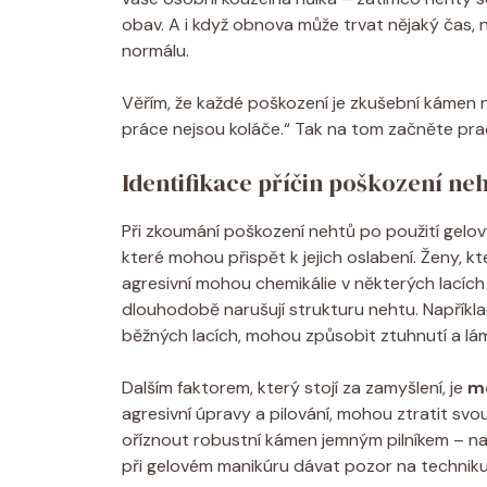
obav. A i když obnova může trvat nějaký čas, n
normálu.
Věřím, že každé poškození je zkušební kámen na
práce nejsou koláče.“ Tak na tom začněte pr
Identifikace příčin poškození ne
Při zkoumání poškození nehtů po použití gelov
které mohou přispět k jejich oslabení. Ženy, kte
agresivní mohou chemikálie v některých lací
dlouhodobě narušují strukturu nehtu. Napříkla
běžných lacích, mohou způsobit ztuhnutí a lá
Dalším faktorem, který stojí za zamyšlení, je
m
agresivní úpravy a pilování, mohou ztratit sv
oříznout robustní kámen jemným pilníkem – na
při gelovém manikúru dávat pozor na techniku