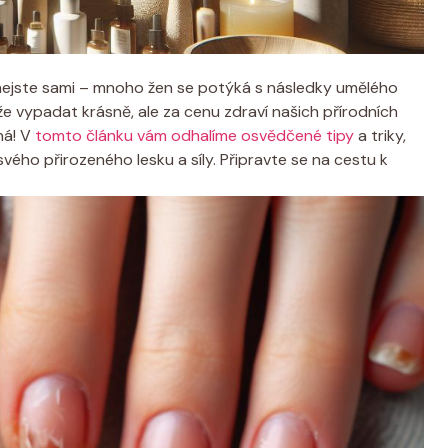
 nejste sami – mnoho žen se potýká s následky umělého
e vypadat krásně, ale za cenu zdraví našich přírodních
ná! V
tomto článku vám odhalíme osvědčené tipy
a triky,
vého přirozeného lesku a síly. Připravte se na cestu k