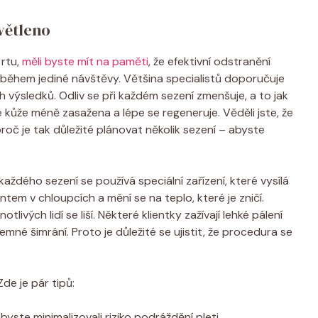
větleno
 rtu,
měli byste mít na paměti
, že efektivní odstranění
 během jediné návštěvy. Většina specialistů doporučuje
 výsledků. Odliv se při každém sezení zmenšuje, a to jak
je kůže méně zasažena a lépe se regeneruje. Věděli jste, že
roč je tak důležité plánovat několik sezení – abyste
dého sezení se používá speciální zařízení, které vysílá
ntem v chloupcích a mění se na teplo, které je zničí.
tlivých lidí se liší. Některé klientky zažívají lehké pálení
emné šimrání. Proto je důležité se ujistit, že procedura se
de je pár tipů:
byste minimalizovali riziko podráždění pleti.