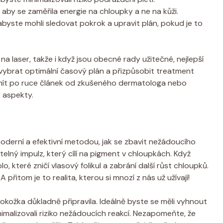
, aby se zaměřila energie na chloupky a ne na kůži.
 abyste mohli sledovat pokrok a upravit plán, pokud je to
na laser, takže i když jsou obecné rady užitečné, nejlepší
vybrat optimální časový plán a přizpůsobit treatment
 mít po ruce článek od zkušeného dermatologa nebo
y aspekty.
 moderní a efektivní metodou, jak se zbavit nežádoucího
telný impulz, který cílí na pigment v chloupkách. Když
, které zničí vlasový folikul a zabrání další růst chloupků.
 přitom je to realita, kterou si mnozí z nás už užívají!
kožka důkladně připravila. Ideálně byste se měli vyhnout
imalizovali riziko nežádoucích reakcí. Nezapomeňte, že