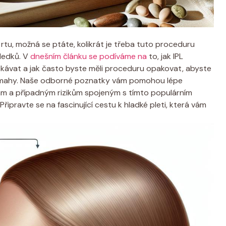
 rtu, možná se ptáte, kolikrát je třeba tuto proceduru
sledků. V
dnešním článku se podíváme na
to, jak IPL
ekávat a jak často byste měli proceduru opakovat, abyste
ámahy. Naše odborné poznatky vám pomohou lépe
ám a případným rizikům spojeným s tímto populárním
pravte se na fascinující cestu k hladké pleti, která vám