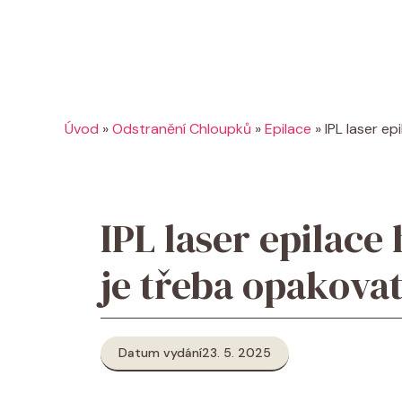
Úvod
»
Odstranění Chloupků
»
Epilace
»
IPL laser ep
IPL laser epilace
je třeba opakova
Datum vydání
23. 5. 2025