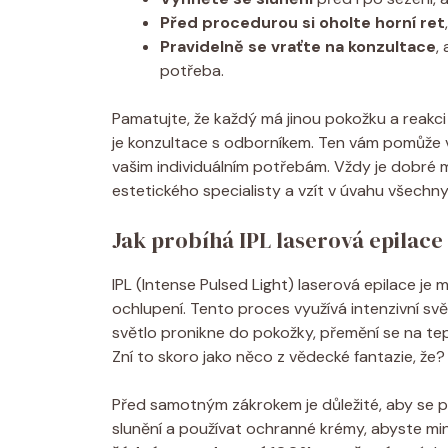
Před procedurou si oholte horní ret
Pravidelně se vraťte na konzultace
,
potřeba.
Pamatujte, že každý má jinou pokožku a reakci 
je konzultace s odborníkem. Ten vám pomůže 
vašim individuálním potřebám. Vždy je dobré
estetického specialisty a vzít v úvahu všechn
Jak probíhá IPL laserová epilace
IPL (Intense Pulsed Light) laserová epilace je
ochlupení. Tento proces využívá intenzivní svě
světlo pronikne do pokožky, přemění se na teplo
Zní to skoro jako něco z vědecké fantazie, že? A
Před samotným zákrokem je důležité, aby se po
slunění a používat ochranné krémy, abyste min