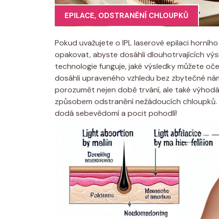
EPILACE
,
ODSTRANĚNÍ CHLOUPKŮ
Pokud uvažujete o IPL laserové epilaci horního
opakovat, abyste dosáhli dlouhotrvajících vý
technologie funguje, jaké výsledky můžete oč
dosáhli upraveného vzhledu bez zbytečné n
porozumět nejen době trvání, ale také výhod
způsobem odstranění nežádoucích chloupků. Při
dodá sebevědomí a pocit pohodlí!