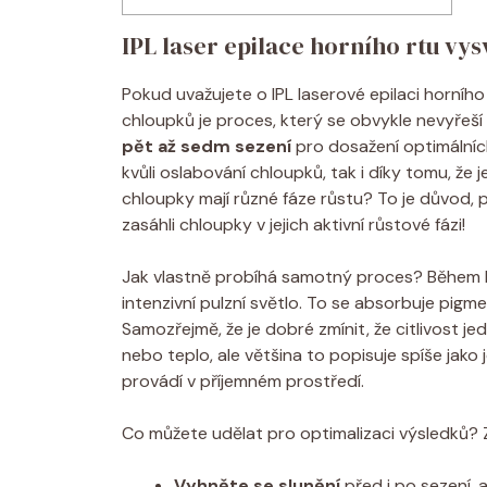
IPL laser epilace horního rtu vys
Pokud uvažujete o IPL laserové epilaci horního
chloupků je proces, který se obvykle nevyřeší
pět až sedm sezení
pro dosažení optimálních
kvůli oslabování chloupků, tak i díky tomu, že 
chloupky mají různé fáze růstu? To je důvod, p
zasáhli chloupky v jejich aktivní růstové fázi!
Jak vlastně probíhá samotný proces? Během kaž
intenzivní pulzní světlo. To se absorbuje pigme
Samozřejmě, že je dobré zmínit, že citlivost jedno
nebo teplo, ale většina to popisuje spíše jako j
provádí v příjemném prostředí.
Co můžete udělat pro optimalizaci výsledků? Z
Vyhněte se slunění
před i po sezení, a