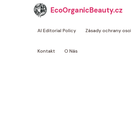
Přeskočit
EcoOrganicBeauty.cz
na
obsah
AI Editorial Policy
Zásady ochrany oso
Kontakt
O Nás