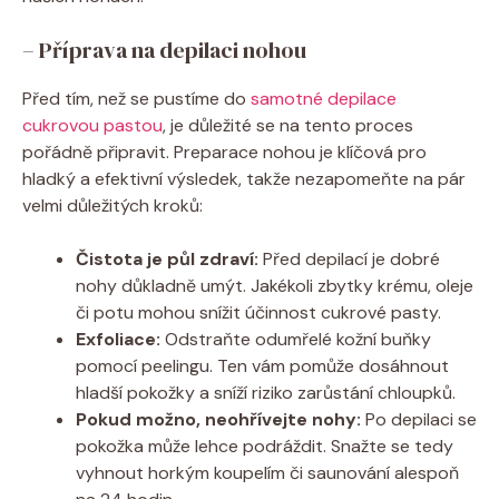
– Příprava na depilaci nohou
Před tím, než se pustíme do
samotné depilace
cukrovou pastou
, je důležité se na tento proces
pořádně připravit. Preparace nohou je klíčová pro
hladký a efektivní výsledek, takže nezapomeňte na pár
velmi důležitých kroků:
Čistota je půl zdraví:
Před depilací je dobré
nohy důkladně umýt. Jakékoli zbytky krému, oleje
či potu mohou snížit účinnost cukrové pasty.
Exfoliace:
Odstraňte odumřelé kožní buňky
pomocí peelingu. Ten vám pomůže dosáhnout
hladší pokožky a sníží riziko zarůstání chloupků.
Pokud možno, neohřívejte nohy:
Po depilaci se
pokožka může lehce podráždit. Snažte se tedy
vyhnout horkým koupelím či saunování alespoň