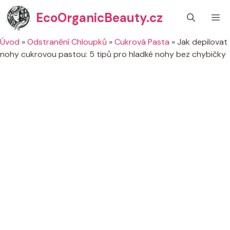
Přeskočit
EcoOrganicBeauty.cz
M
na
obsah
Úvod
»
Odstranění Chloupků
»
Cukrová Pasta
»
Jak depilovat
nohy cukrovou pastou: 5 tipů pro hladké nohy bez chybičky