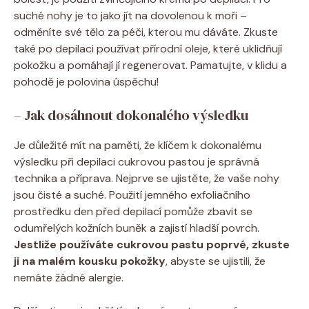
suché nohy je to jako jít na dovolenou k moři –
odměníte své tělo za péči, kterou mu dáváte. Zkuste
také po depilaci používat přírodní oleje, které uklidňují
pokožku a pomáhají jí regenerovat. Pamatujte, v klidu a
pohodě je polovina úspěchu!
– Jak dosáhnout dokonalého výsledku
Je důležité mít na paměti, že klíčem k dokonalému
výsledku při depilaci cukrovou pastou je správná
technika a příprava. Nejprve se ujistěte, že vaše nohy
jsou čisté a suché. Použití jemného exfoliačního
prostředku den před depilací pomůže zbavit se
odumřelých kožních buněk a zajistí hladší povrch.
Jestliže používáte cukrovou pastu poprvé, zkuste
ji na malém kousku pokožky
, abyste se ujistili, že
nemáte žádné alergie.