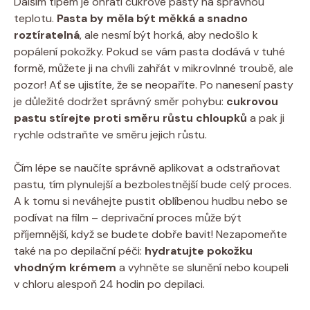
Dalším tipem je ohřátí cukrové pasty na správnou
teplotu.
Pasta by měla být měkká a snadno
roztíratelná
, ale nesmí být horká, aby nedošlo k
popálení pokožky. Pokud se vám pasta dodává v tuhé
formě, můžete ji na chvíli zahřát v mikrovlnné troubě, ale
pozor! Ať se ujistíte, že se neopaříte. Po nanesení pasty
je důležité dodržet správný směr pohybu:
cukrovou
pastu stírejte proti směru růstu chloupků
a pak ji
rychle odstraňte ve směru jejich růstu.
Čím lépe se naučíte správně aplikovat a odstraňovat
pastu, tím plynulejší a bezbolestnější bude celý proces.
A k tomu si neváhejte pustit oblíbenou hudbu nebo se
podívat na film – deprivační proces může být
příjemnější, když se budete dobře bavit! Nezapomeňte
také na po depilační péči:
hydratujte pokožku
vhodným krémem
a vyhněte se slunění nebo koupeli
v chloru alespoň 24 hodin po depilaci.