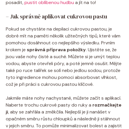
posadit,
pustit oblíbenou hudbu
a jít na to!
– Jak správně aplikovat cukrovou pastu
Pokud se chystáte na depilaci cukrovou pastou, je
dobré mít na paměti několik užitečných tipů, které vám
pomohou dosáhnout co nejlepšího výsledku. Prvním
krokem je
správná příprava pokožky
. Ujistěte se, že
jsou vaše nohy čisté a suché. Můžete si je umýt teplou
vodou, abyste otevřeli póry, a poté jemně osušit. Mějte
také po ruce talířek se solí nebo jedlou sodou, protože
tyto ingredience mohou pomoci absorbovat vlhkost,
což je při práci s cukrovou pastou klíčové.
Jakmile máte nohy nachystané, můžete začít s aplikací.
Naberte trochu cukrové pasty do ruky a
rozmačkejte
ji
, aby se zahřála a změkčila. Nejlepší je ji nanášet v
opačném směru růstu chloupků a následně ji stáhnout
v jejich směru. To pomůže minimalizovat bolest a zajistit