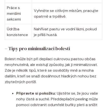
Práce s
Vyhněte se citlivým místům, pracujte
menšími
opatrně a trpělivě.
sekcemi
Údržba
Nahřívat pastu ve vodní lázni, pokud
konzistence
je příliš hustá.
– Tipy pro minimalizaci bolesti
Bolest může být při depilaci cukrovou pastou občas
nevyhnutelná, ale existují způsoby, jak ji minimalizovat.
Zde je několik tipů, které se osvědčily mně a mnoha
dalším, kteří se snaží dosáhnout hladkých nohou bez
zbytečných potíží.
Připravte si pokožku:
Ujistěte se, že jsou vaše
nohy čisté a suché. Předdepilační peeling může
pomoci odstranit odumřelé buňky pleti a snížit