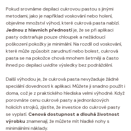
Pokud srovnáme depilaci cukrovou pastou s jinými
metodami, jako je například voskování nebo holení,
objevíme množství výhod, které cukrová pasta nabízí.
Jednou z hlavních předností
je, že se při aplikaci
pasty odstraňuje pouze chloupek a nežádoucí
poškození pokožky je minimální. Na rozdíl od voskování,
které může způsobit zarudnutí nebo bolest, cukrová
pasta se na pokožce chová mnohem šetrněji a často
ihned po depilaci uvidíte výsledky bez podráždění.
Další výhodou je, že cukrová pasta nevyžaduje žádné
speciální dovednosti k aplikaci. Můžete ji snadno použít i
doma, což je z praktického hlediska velmi výhodné. Když
porovnáte cenu cukrové pasty a jednorázových
holicích strojků, zjistíte, že investice do cukrové pasty
se vyplatí.
Cenová dostupnost a dlouhá životnost
výrobku
znamenají, že můžete mít hladké nohy s
minimálními náklady.