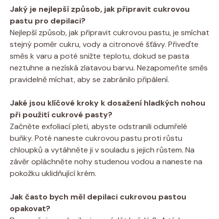
Jaký je nejlepší způsob, jak připravit cukrovou
pastu pro depilaci?
Nejlepší způsob, jak připravit cukrovou pastu, je smíchat
stejný poměr cukru, vody a citronové šťávy. Přiveďte
směs k varu a poté snižte teplotu, dokud se pasta
neztuhne a nezíská zlatavou barvu. Nezapomeňte směs
pravidelně míchat, aby se zabránilo připálení.
Jaké jsou klíčové kroky k dosažení hladkých nohou
při použití cukrové pasty?
Začněte exfoliací pleti, abyste odstranili odumřelé
buňky. Poté naneste cukrovou pastu proti růstu
chloupků a vytáhněte ji v souladu s jejich růstem. Na
závěr opláchněte nohy studenou vodou a naneste na
pokožku uklidňující krém.
Jak často bych měl depilaci cukrovou pastou
opakovat?