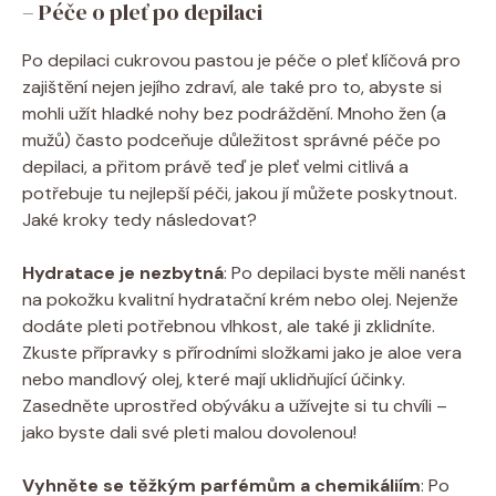
– Péče o pleť po depilaci
Po depilaci cukrovou pastou je péče o pleť klíčová pro
zajištění nejen jejího zdraví, ale také pro to, abyste si
mohli užít hladké nohy bez podráždění. Mnoho žen (a
mužů) často podceňuje důležitost správné péče po
depilaci, a přitom právě teď je pleť velmi citlivá a
potřebuje tu nejlepší péči, jakou jí můžete poskytnout.
Jaké kroky tedy následovat?
Hydratace je nezbytná
: Po depilaci byste měli nanést
na pokožku kvalitní hydratační krém nebo olej. Nejenže
dodáte pleti potřebnou vlhkost, ale také ji zklidníte.
Zkuste přípravky s přírodními složkami jako je aloe vera
nebo mandlový olej, které mají uklidňující účinky.
Zasedněte uprostřed obýváku a užívejte si tu chvíli –
jako byste dali své pleti malou dovolenou!
Vyhněte se těžkým parfémům a chemikáliím
: Po