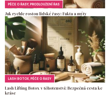
PÉČE O ŘASY
,
PRODLOUŽENÍ ŘAS
Jak rychle rostou lidské řasy: Fakta a mýty
LASH BOTOX
,
PÉČE O ŘASY
Lash Lifting Botox v těhotenství: Bezpečná cesta ke
kráse