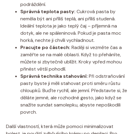
podráždění.
Správná teplota pasty:
Cukrová pasta by
neměla být ani příliš teplá, ani příliš studená.
Ideální teplota je jako teplý čaj – příjemná na
dotyk, ale ne spáleninová. Pokud je pasta moc
horká, nechte ji chvíli vychladnout.
Pracujte po částech:
Raději si vezměte čas a
zaměřte se na malé oblasti. Když to přeháníte,
můžete si zbytečně ublížit. Kroky vpřed mohou
přinést větší pohodlí.
Správná technika stahování:
Při odstraňování
pasty byste ji měli stahovat proti směru růstu
chloupků. Buďte rychlí, ale jemní. Představte si, že
děláte jemné, ale rozhodné gesto, jako když se
snažíte sundat samolepku, abyste nepoškodili
povrch.
Další vlastností, která může pomoci minimalizovat
bolest, je použití zvlhčujícího krému po depilaci. Pro