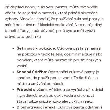
Při depilaci nohou cukrovou pastou může být skvělé
vědět, že se jedná o metodu, která přináší skutečné
výhody. Mnozí se shodují, že používání cukrové pasty je
méně bolestivé než klasické voskování. A to není jediný
benefit! Tady je pár důvodů, proč byste měli zvážit
právě tuto techniku:
Šetrnost k pokožce:
Cukrová pasta se nanáší
na pokožku v teplotě těla, což minimalizuje riziko
popálení, které může nastat při použití horkých
vosků.
Snadná údržba:
Odstranění cukrové pasty je
snadné, jde použít pouze vodu! To šetří čas a
místo u umývání pomůcek.
Přírodní složení:
Většinou se vyrábí z přírodních
ingrediencí, jako jsou cukr, voda a citronová
šťáva, takže snižuje riziko alergických reakcí.
Dlouhotrvající efekt:
Cukrová pasta odstraní i