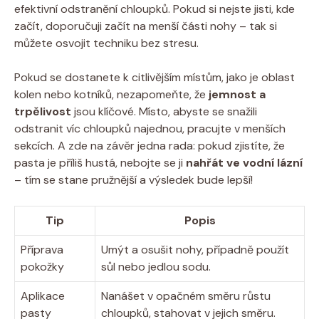
efektivní odstranění chloupků. Pokud si nejste jisti, kde
začít, doporučuji začít na menší části nohy – tak si
můžete osvojit techniku bez stresu.
Pokud se dostanete k citlivějším místům, jako je oblast
kolen nebo kotníků, nezapomeňte, že
jemnost a
trpělivost
jsou klíčové. Místo, abyste se snažili
odstranit víc chloupků najednou, pracujte v menších
sekcích. A zde na závěr jedna rada: pokud zjistíte, že
pasta je příliš hustá, nebojte se ji
nahřát ve vodní lázní
– tím se stane pružnější a výsledek bude lepší!
Tip
Popis
Příprava
Umýt a osušit nohy, případně použít
pokožky
sůl nebo jedlou sodu.
Aplikace
Nanášet v opačném směru růstu
pasty
chloupků, stahovat v jejich směru.