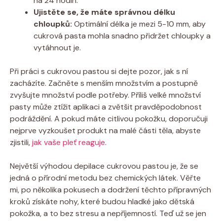
na 24 hodin.
Ujistěte se, že máte správnou délku
chloupků:
Optimální délka je mezi 5-10 mm, aby
cukrová pasta mohla snadno přidržet chloupky a
vytáhnout je.
Při práci s cukrovou pastou si dejte pozor, jak s ní
zacházíte. Začněte s menším množstvím a postupně
zvyšujte množství podle potřeby. Příliš velké množství
pasty může ztížit aplikaci a zvětšit pravděpodobnost
podráždění. A pokud máte citlivou pokožku, doporučuji
nejprve vyzkoušet produkt na malé části těla, abyste
zjistili,
jak vaše pleť reaguje
.
Největší výhodou depilace cukrovou pastou je, že se
jedná o přírodní metodu bez chemických látek. Věřte
mi, po několika pokusech a dodržení těchto přípravných
kroků získáte nohy, které budou hladké jako dětská
pokožka, a to bez stresu a nepříjemností. Teď už se jen