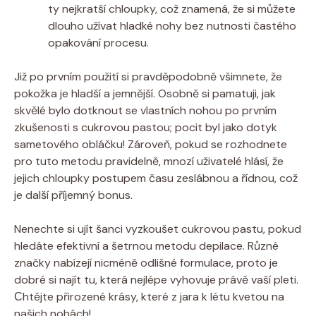
ty nejkratší chloupky, což znamená, že si můžete
dlouho užívat hladké nohy bez nutnosti častého
opakování procesu.
Již po prvním použití si pravděpodobně všimnete, že
pokožka je hladší a jemnější. Osobně si pamatuji, jak
skvělé bylo dotknout se vlastních nohou po prvním
zkušenosti s cukrovou pastou; pocit byl jako dotyk
sametového obláčku! Zároveň, pokud se rozhodnete
pro tuto metodu pravidelně, mnozí uživatelé hlásí, že
jejich chloupky postupem času zeslábnou a řídnou, což
je další příjemný bonus.
Nenechte si ujít šanci vyzkoušet cukrovou pastu, pokud
hledáte efektivní a šetrnou metodu depilace. Různé
značky nabízejí nicméně odlišné formulace, proto je
dobré si najít tu, která nejlépe vyhovuje právě vaší pleti.
Сhtějte přirozené krásy, které z jara k létu kvetou na
našich nohách!