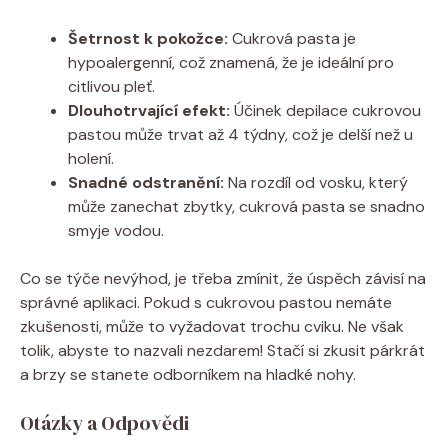
Šetrnost k pokožce:
Cukrová pasta je
hypoalergenní, což znamená, že je ideální pro
citlivou pleť.
Dlouhotrvající efekt:
Účinek depilace cukrovou
pastou může trvat až 4 týdny, což je delší než u
holení.
Snadné odstranění:
Na rozdíl od vosku, který
může zanechat zbytky, cukrová pasta se snadno
smyje vodou.
Co se týče nevýhod, je třeba zmínit, že úspěch závisí na
správné aplikaci. Pokud s cukrovou pastou nemáte
zkušenosti, může to vyžadovat trochu cviku. Ne však
tolik, abyste to nazvali nezdarem! Stačí si zkusit párkrát
a brzy se stanete odborníkem na hladké nohy.
Otázky a Odpovědi