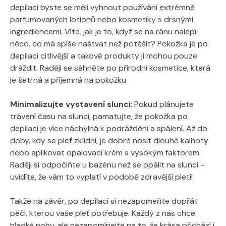
depilaci byste se měli vyhnout používání extrémně
parfumovaných lotionů nebo kosmetiky s drsnými
ingrediencemi. Víte, jak je to, když se na ránu nalepí
něco, co má spíše naštvat než potěšit? Pokožka je po
depilaci citlivější a takové produkty ji mohou pouze
dráždit. Raději se sáhněte po přírodní kosmetice, která
je šetrná a příjemná na pokožku.
Minimalizujte vystavení slunci
: Pokud plánujete
trávení času na slunci, pamatujte, že pokožka po
depilaci je více náchylná k podráždění a spálení. Až do
doby, kdy se pleť zklidní, je dobré nosit dlouhé kalhoty
nebo aplikovat opalovací krém s vysokým faktorem.
Raději si odpočiňte u bazénu než se opálit na slunci –
uvidíte, že vám to vyplatí v podobě zdravější pleti!
Takže na závěr, po depilaci si nezapomeňte dopřát
péči, kterou vaše pleť potřebuje. Každý z nás chce
hladké nohy, ale nezapomínejte na to, že krása přichází i