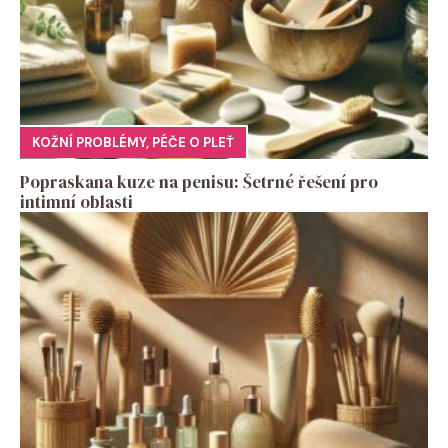
KOŽNÍ PROBLÉMY
,
PÉČE O PLEŤ
Popraskana kuze na penisu: Šetrné řešení pro
intimní oblasti