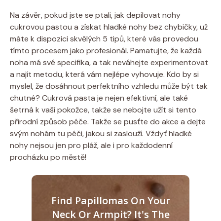
Na závěr, pokud jste se ptali, jak depilovat nohy
cukrovou pastou a získat hladké nohy bez chybičky, už
máte k dispozici skvělých 5 tipů, které vás provedou
tímto procesem jako profesionál. Pamatujte, že každá
noha má své specifika, a tak neváhejte experimentovat
a najít metodu, která vám nejlépe vyhovuje. Kdo by si
myslel, že dosáhnout perfektního vzhledu může být tak
chutné? Cukrová pasta je nejen efektivní, ale také
šetrná k vaší pokožce, takže se nebojte užít si tento
přírodní způsob péče. Takže se pusťte do akce a dejte
svým nohám tu péči, jakou si zaslouží. Vždyť hladké
nohy nejsou jen pro pláž, ale i pro každodenní
procházku po městě!
Find Papillomas On Your
Neck Or Armpit? It's The