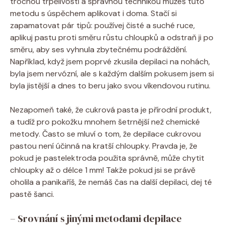
trochou trpělivosti a správnou technikou můžeš tuto
metodu s úspěchem aplikovat i doma. Stačí si
zapamatovat pár tipů: používej čisté a suché ruce,
aplikuj pastu proti směru růstu chloupků a odstraň ji po
směru, aby ses vyhnula zbytečnému podráždění.
Například, když jsem poprvé zkusila depilaci na nohách,
byla jsem nervózní, ale s každým dalším pokusem jsem si
byla jistější a dnes to beru jako svou víkendovou rutinu.
Nezapomeň také, že cukrová pasta je přírodní produkt,
a tudíž pro pokožku mnohem šetrnější než chemické
metody. Často se mluví o tom, že depilace cukrovou
pastou není účinná na kratší chloupky. Pravda je, že
pokud je pastelektroda použita správně, může chytit
chloupky až o délce 1 mm! Takže pokud jsi se právě
oholila a panikaříš, že nemáš čas na další depilaci, dej té
pastě šanci.
– Srovnání s jinými metodami depilace