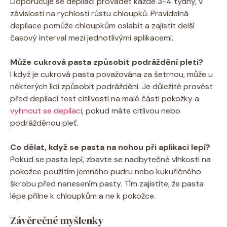
Doporučuje se depilaci provádět každé 3-4 týdny, v
závislosti na rychlosti růstu chloupků. Pravidelná
depilace pomůže chloupkům oslabit a zajistit delší
časový interval mezi jednotlivými aplikacemi.
Může cukrová pasta způsobit podráždění pleti?
I když je cukrová pasta považována za šetrnou, může u
některých lidí způsobit podráždění. Je důležité provést
před depilací test citlivosti na malé části pokožky a
vyhnout se depilaci
, pokud máte citlivou nebo
podrážděnou pleť.
Co dělat, když se pasta na nohou při aplikaci lepí?
Pokud se pasta lepí, zbavte se nadbytečné vlhkosti na
pokožce použitím jemného pudru nebo kukuřičného
škrobu před nanesením pasty. Tím zajistíte, že pasta
lépe přilne k chloupkům a ne k pokožce.
Závěrečné myšlenky