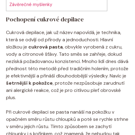
Závěrečné myšlenky
Pochopení cukrové depilace
Cukrová⁢ depilace, jak ⁣už název ⁢napovídá, je⁢ technika,
která se odvíjí od přírody a ⁢jednoduchosti. Hlavní
složkou je
cukrová pasta
, obvykle⁣ vyrobená z cukru,
vody⁤ a‌ citronové šťávy.⁤ Tato směs se zahřeje, ​dokud
nezíská požadovanou konzistenci. Mnoho lidí dnes dává
přednost této metodě před ⁤tradičním holením, protože
je ⁤efektivnější a přináší dlouhodobější výsledky.⁢ Navíc je
šetrnější k pokožce
, protože‍ nezpůsobuje zarudnutí
⁢ani alergické reakce, což je pro citlivou pleť obrovské
plus.
Při cukrové depilaci se pasta‍ nanáší na pokožku ​v‌
opačném směru růstu chloupků a poté se‍ rychle strhne
v směru jejich růstu.⁢ Tímto způsobem se ⁢zachytí
chloupky i s kořínkem, což znamená,‍ že nebudou tak