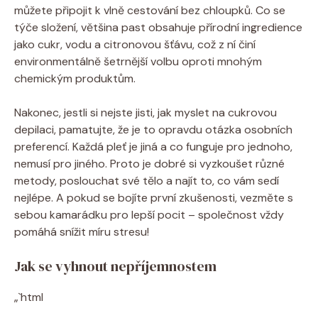
můžete ⁢připojit k vlně ​cestování‍ bez chloupků. ‍Co⁤ se
týče složení, většina past obsahuje přírodní ingredience
jako​ cukr, vodu a citronovou šťávu, což z⁣ ní činí⁢
environmentálně⁤ šetrnější volbu oproti mnohým
chemickým produktům.
Nakonec, jestli ‌si nejste‌ jisti, ⁣jak myslet na cukrovou
depilaci, pamatujte, ⁢že je⁣ to opravdu otázka osobních
preferencí.⁣ Každá pleť je ⁢jiná a co⁤ funguje ‌pro jednoho,​
nemusí pro jiného. Proto je ‌dobré ‍si vyzkoušet⁤ různé
metody, poslouchat‌ své tělo ​a najít to, co vám sedí
nejlépe.⁤ A pokud se bojíte první zkušenosti, ‍vezměte s
sebou ‍kamarádku pro⁢ lepší pocit – společnost vždy
pomáhá‍ snížit​ míru stresu!
Jak‌ se vyhnout nepříjemnostem
„`html