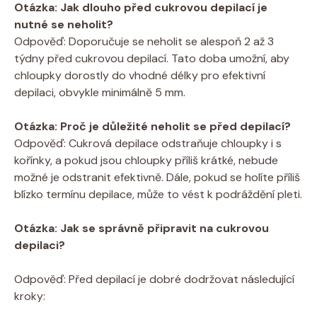
Otázka: Jak ‍dlouho‌ před cukrovou depilací je
nutné se neholit?
Odpověď: Doporučuje se neholit ​se alespoň 2 až ⁤3
⁢týdny před​ cukrovou depilací. Tato doba umožní, ‌aby
chloupky ⁤dorostly ‌do vhodné délky pro efektivní​
depilaci,⁤ obvykle minimálně 5 mm.
Otázka: Proč je důležité neholit se před ⁤depilací?
Odpověď: Cukrová depilace‌ odstraňuje chloupky‍ i s
kořínky, a pokud jsou chloupky příliš ‌krátké, nebude
možné ⁣je odstranit efektivně. ⁤Dále, pokud se holíte příliš
‌blízko termínu depilace, může to vést k‍ podráždění pleti.
Otázka: Jak‍ se ‍správně připravit na cukrovou
depilaci?
Odpověď: Před‌ depilací je dobré dodržovat následující
kroky: