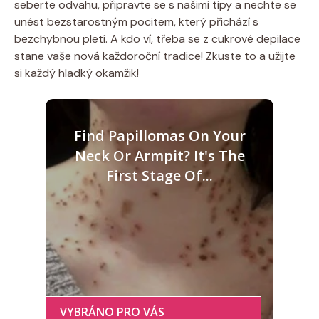
seberte odvahu, připravte se⁢ s našimi tipy a‌ nechte se
unést bezstarostným pocitem,‍ který přichází s
bezchybnou pletí. A⁣ kdo ví, ​třeba se ⁣z ⁤cukrové depilace
stane vaše nová každoroční tradice! Zkuste‌ to a ⁤užijte⁣
si každý hladký okamžik!
Find Papillomas On Your
Neck Or Armpit? It's The
First Stage Of...