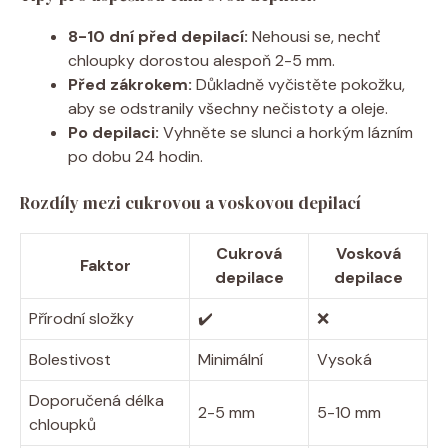
8-10 ‍dní⁣ před depilací:
Nehousi se, ⁤nechť
chloupky dorostou alespoň 2-5 mm.
Před zákrokem:
Důkladně vyčistěte pokožku,
⁣aby se ⁣odstranily všechny nečistoty a oleje.
Po depilaci:
Vyhněte se slunci a​ horkým ‌lázním
po‍ dobu 24 hodin.
Rozdíly mezi cukrovou ⁢a voskovou depilací
Cukrová
Vosková
Faktor
⁢depilace
depilace
Přírodní⁣ složky
✔️
❌
Bolestivost
Minimální
Vysoká
Doporučená délka
2-5 mm
5-10 mm
chloupků