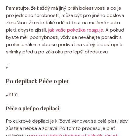
Pamatujte, ⁣že každý má jiný práh bolestivosti a co je
pro jednoho “drobnost”, může‍ být pro jiného doslova
zkouškou. Zkuste⁤ také ⁢udělat test na ⁢malém kousku
pleti, abyste zjistili,‍
jak⁢ vaše pokožka reaguje
. A pokud
byste měli pochybnosti, vždy⁢ se neváhejte poradit​ s
profesionálem nebo se podívat​ na veřejně dostupné
snímky před a⁤ po zákroku pro lepší představu.
„`
Po depilaci: Péče‌ o pleť
„`html
Péče o pleť po depilaci
Po cukrové⁣ depilaci je klíčové‌ věnovat se celé pleti, aby
zůstala hebká a zdravá.‍ Po tomto procesu⁣ je ⁢pleť
citlivější, a ‍
proto je dobré dodržovat několik zásad
.