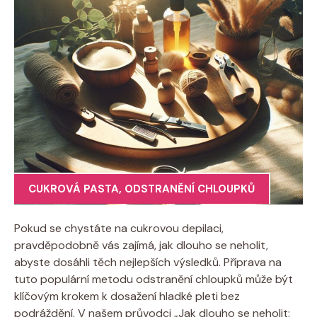
CUKROVÁ PASTA
,
ODSTRANĚNÍ CHLOUPKŮ
Pokud se ​chystáte na cukrovou depilaci,⁢
pravděpodobně vás zajímá, jak dlouho se neholit,
abyste dosáhli těch nejlepších výsledků. Příprava na
tuto populární metodu​ odstranění chloupků ⁢může být
klíčovým krokem k dosažení hladké pleti bez
podráždění. V našem průvodci „Jak dlouho se neholit: