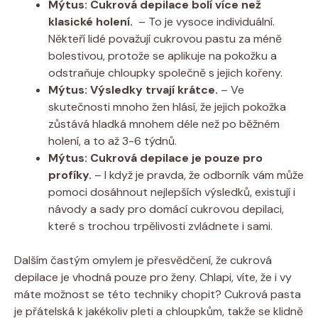
Mýtus: Cukrová depilace bolí více než⁢
klasické ‌holení.
‌ – To je vysoce individuální.
Někteří lidé považují cukrovou pastu za méně
bolestivou, protože ⁤se aplikuje na⁣ pokožku a
odstraňuje chloupky společně s jejich kořeny.
Mýtus: Výsledky trvají krátce.
– Ve
skutečnosti mnoho ‍žen hlásí, že jejich pokožka
zůstává hladká⁤ mnohem⁣ déle‌ než ‍po běžném
holení, a to až 3-6 týdnů.
Mýtus: Cukrová depilace je pouze pro⁢
profíky.
– I když je⁣ pravda, že odborník vám může⁢
pomoci dosáhnout nejlepších výsledků, existují i
návody a ‍sady pro domácí cukrovou depilaci,
které s ​trochou trpělivosti zvládnete i sami.
Dalším častým‌ omylem ⁢je přesvědčení, že cukrová​
depilace⁢ je vhodná pouze pro ženy. ​Chlapi, víte, že i vy
máte možnost se této techniky chopit?‍ Cukrová ⁢pasta
je přátelská k ⁢jakékoliv pleti a chloupkům,‌ takže​ se klidně