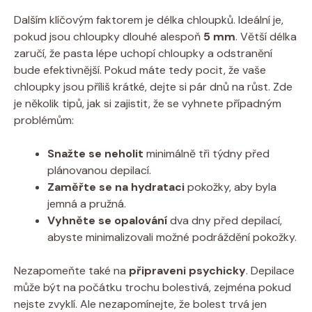
Dalším klíčovým faktorem je délka chloupků. Ideální je, ​
pokud jsou chloupky‌ dlouhé alespoň
5​ mm
. ‍Větší ‍délka
zaručí, že⁣ pasta lépe uchopí ⁤chloupky a odstranění⁢
bude efektivnější. Pokud máte tedy pocit, že vaše
chloupky jsou příliš krátké, dejte ⁤si pár dnů⁢ na růst. Zde
je několik ⁣tipů, jak si ​zajistit, že se⁣ vyhnete ‍případným
problémům: ⁣
Snažte ‌se neholit
minimálně tři týdny před
plánovanou depilací.
Zaměřte se na‌ hydrataci
pokožky, aby‍ byla
jemná a pružná.
Vyhněte se opalování
dva dny před⁣ depilací,‍
abyste​ minimalizovali​ možné podráždění‌ pokožky.
Nezapomeňte také na
připraveni psychicky
. Depilace
může být ⁢na ⁣počátku trochu bolestivá, zejména pokud
⁣nejste zvyklí. Ale nezapomínejte, že bolest trvá‌ jen