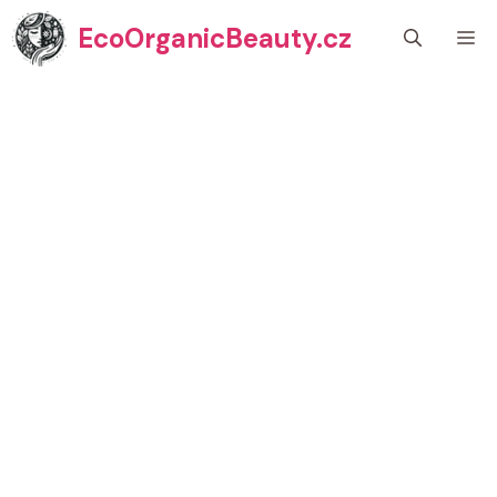
Přeskočit
EcoOrganicBeauty.cz
M
na
obsah