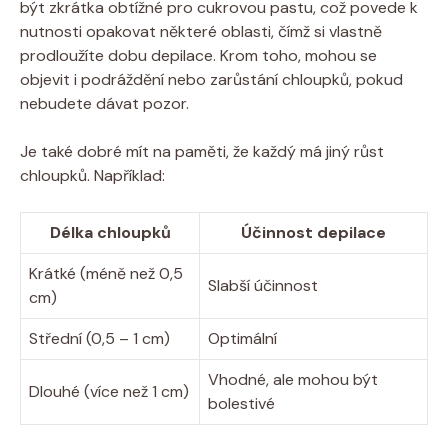
být zkrátka‌ obtížné pro⁢ cukrovou pastu,‍ což povede k
nutnosti opakovat některé oblasti, ​čímž si ⁤vlastně
prodloužíte dobu depilace. Krom toho, mohou se
objevit i podráždění nebo zarůstání chloupků, pokud
nebudete dávat pozor.
Je také ⁢dobré mít na paměti, že každý má ⁢jiný růst
chloupků. Například:
Délka chloupků
Účinnost depilace
Krátké (méně než 0,5
Slabší účinnost
cm)
Střední (0,5 – 1⁢ cm)
Optimální
Vhodné, ale mohou být
Dlouhé (více než 1 cm)
bolestivé