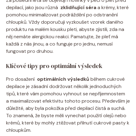
Za poslední léta ​se objevují i novinky v⁤ péči o pleť‍ před​
depilací, jako jsou různá ⁤
zklidňující séra
a krémy, které
pomohou ⁤minimalizovat podráždění po ⁢odstranění
chloupků. Vždy doporučuji vyzkoušet vzorek daného
produktu na malém kousku​ pleti, abyste zjistili, zda na
něj nemáte alergickou reakci. Pamatujte, že pleť má⁢
každá z ⁣nás jinou, a co funguje pro jednu, nemusí
fungovat pro druhou.
Klíčové tipy pro optimální výsledek
Pro dosažení ⁤
optimálních výsledků
během cukrové
depilace je​ zásadní dodržovat několik jednoduchých
‍tipů, které vám ⁣pomohou vyhnout se nepříjemnostem ​
a maximalizovat‍ efektivitu ​tohoto procesu. ⁤Především ⁢je
důležité, aby​ byla pokožka před depilací čistá a suchá.
⁢To‌ znamená, ⁣že byste měli⁢ vynechat použití olejů nebo
krémů, které by⁤ mohly ztěžovat​ přilnutí cukrové⁤ pasty k
‍chloupkům.