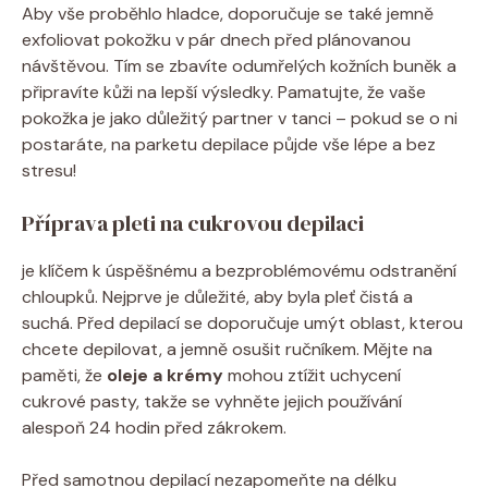
Aby vše⁢ proběhlo hladce,⁤ doporučuje se také ​jemně
‍exfoliovat pokožku v pár dnech před plánovanou
návštěvou. Tím se zbavíte odumřelých kožních buněk ‌a
připravíte kůži na lepší ⁢výsledky. Pamatujte,⁢ že vaše
pokožka je jako důležitý partner ​v ⁢tanci – pokud se o ni
postaráte,‍ na parketu ‌depilace půjde vše lépe ⁢a bez
stresu!
Příprava​ pleti na‍ cukrovou‌ depilaci
je klíčem k⁢ úspěšnému‌ a bezproblémovému odstranění
‌chloupků. ‌Nejprve je důležité, aby byla pleť čistá a
suchá. Před ‍depilací se doporučuje umýt oblast, kterou
chcete depilovat, a jemně osušit ručníkem. Mějte ⁤na‌
paměti, ​že⁢
oleje a ‍krémy
mohou ztížit uchycení
⁣cukrové pasty, takže se vyhněte jejich používání
alespoň​ 24 hodin před zákrokem.
Před samotnou depilací nezapomeňte na délku⁢