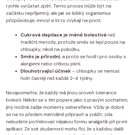
rychle vyrůstat⁣ zpět. Tento proces⁣ může‍ být na
začátku nepříjemný, ale jak se lidský organismus
‌přizpůsobuje, ‌mnozí‌ si brzy zvykají ⁢na pocit.
Cukrová depilace je méně⁤ bolestivá
než⁢
tradiční metody, protože směs se‌ lepí pouze na
chloupky, ⁣nikoli na pokožku.
Směs je přírodní
, a proto se‌ hodí i pro osoby s
alergiemi nebo⁢ citlivou pletí.
Dlouhotrvající účinek
– chloupky se nemusí
holit častěji ​než každé⁤ 2-4 ‍týdny.
Nezapomeňte, že ⁢každý⁤ má jinou úroveň tolerance
bolesti. ​Někdo​ se s tím⁣ popere jako s pravým sochařem,
jiný ​možná zažije momenty​ sebereflexe. Vždy ​je dobré
se ⁤na⁣ to předem mentálně připravit ⁣a zvážit, zda
nebudete potřebovat nějakou⁢ formu‌ analgetik při první
aplikaci. Ze své ‍zkušenosti mohu‌ říci, že s každou ⁣další