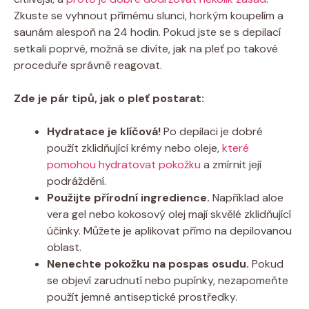
Zkuste se⁤ vyhnout přímému slunci, ⁣horkým⁣ koupelím a
saunám ⁢alespoň na 24 hodin. ⁤Pokud jste se s ‌depilací
setkali poprvé, možná se divíte, jak na pleť po takové
proceduře správně reagovat.
Zde ​je ​pár tipů, jak o⁤ pleť postarat:
Hydratace je‌ klíčová!
Po depilaci je dobré
‌použít ⁣zklidňující krémy nebo oleje,
které
pomohou hydratovat pokožku
a zmírnit‌ její
podráždění.
Použijte⁣ přírodní ingredience.
Například aloe
vera gel nebo ‌kokosový olej mají ​skvělé ‌zklidňující
účinky. Můžete‌ je aplikovat ‍přímo⁤ na depilovanou​
oblast.
Nenechte pokožku na⁢ pospas osudu.
Pokud
se objeví zarudnutí nebo pupínky, nezapomeňte
použít jemné antiseptické​ prostředky.