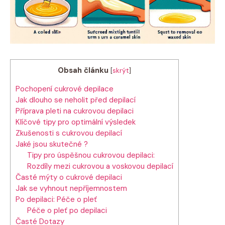
Obsah článku
[
skrýt
]
Pochopení cukrové depilace
Jak⁢ dlouho se neholit před depilací
Příprava​ pleti na‍ cukrovou‌ depilaci
Klíčové tipy pro optimální výsledek
Zkušenosti ⁤s cukrovou depilací
Jaké jsou ‍skutečné ?
Tipy‌ pro úspěšnou cukrovou‌ depilaci:
Rozdíly mezi cukrovou ⁢a voskovou depilací
Časté​ mýty o ⁣cukrové depilaci
Jak‌ se vyhnout nepříjemnostem
Po depilaci: Péče‌ o pleť
Péče o pleť po depilaci
Časté⁢ Dotazy