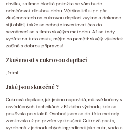
chvilku, zatímco hladká pokožka se vám bude
odměňovat dlouhou⁤ dobu. Většina ⁢lidí‌ si po pár
zkušenostech na cukrovou‍ depilaci zvykne a dokonce
si⁣ ji ‍oblíbí, takže se nebojte investovat‌ čas do
seznámení se s tímto skvělým metodou. ⁤Až se tedy
vydáte na tuto cestu, mějte​ na paměti: skvělý⁢ výsledek
⁢začíná s⁢ dobrou přípravou!
Zkušenosti ⁤s cukrovou depilací
„`html
Jaké jsou ‍skutečné ?
Cukrová ⁣depilace, jak⁣ jméno ⁢napovídá, má své‌ kořeny v
⁢osvědčených technikách z‍ Blízkého východu, kde se‍
používala po staletí. Osobně ⁣jsem se do této ​metody⁢
zamilovala už⁢ po prvním vyzkoušení. Cukrová pasta,
vyrobená z ⁣jednoduchých‍ ingrediencí⁤ jako cukr, voda a