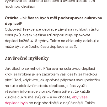
vyvarovat se těsného oblečení a ‌cvičení alespoň 24
hodin po depilaci.
Otázka: Jak často bych měl‍ podstupovat⁤ cukrovou
depilaci?
Odpověď: Frekvence depilace závisí na rychlosti růstu
chloupků,​ avšak většina ‍lidí doporučuje opakovat​
depilaci každé⁣ 4-6 ‌týdny. Takto se chloupky oslabují a
může‌ být v průběhu času depilace⁣ snazší.
Závěrečné myšlenky
Jak dlouho se neholit: Příprava ‍na cukrovou depilaci
krok za ​krokem‍ je⁤ jen ⁢začátkem vaší cesty za hladkou
pletí. Teď, když víte,⁢ jak ⁤správně připravit svou pokožku‍
na⁤ tuto ⁢efektivní metodu depilace, je čas využít
všechny ‌informace v ⁤praxi. ‍Pamatujte si, že ‌každá
kulička cukru má⁢ svůj cíl – a vy chcete,
aby vaše
depilace byla
co nejpohodlnější a nejúčinnější. Takže,