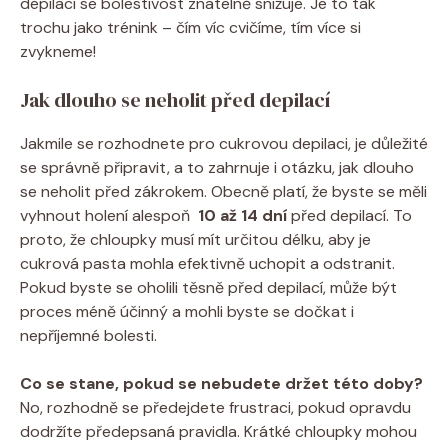
depilací se bolestivost znatelně snižuje. ​Je to ‍tak​
trochu ⁤jako trénink – čím víc cvičíme, tím více si ​
zvykneme!
Jak⁢ dlouho se neholit před depilací
Jakmile‌ se rozhodnete pro cukrovou depilaci, je důležité
se správně⁣ připravit, ‌a to ‌zahrnuje i otázku,‍ jak dlouho⁢
se neholit před zákrokem. Obecně ⁤platí, že byste se měli
vyhnout holení⁢ alespoň ⁣
10⁣ až 14 dní
před depilací. To‌
proto,⁣ že chloupky‍ musí ⁤mít⁤ určitou délku, ​aby je
cukrová pasta ⁢mohla ​efektivně ⁣uchopit ⁤a odstranit.
Pokud byste se oholili těsně před depilací, ⁢může být
proces méně ⁣účinný a mohli ⁣byste se dočkat i
nepříjemné bolesti.
Co ⁤se stane, ⁤pokud se nebudete držet této ⁤doby?
‌No, rozhodně ⁣se ‌předejdete frustraci, pokud opravdu
dodržíte předepsaná pravidla. Krátké ⁣chloupky​ mohou