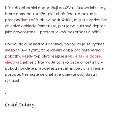
Někteří odborníci‌ doporučují používat ‍látkové lehusery,
které pomohou ⁤udržet pleť chráněnou. A pokud se i
přes pečlivou péči objeví podráždění, můžete vyzkoušet
chladivé obklady. Pamatujte,⁤ pleť je po cukrové depilaci
jako novorozeně⁢ – potřebuje vaši pozornost a něhu!
Pokud jde o následnou depilaci, doporučuje se vyčkat
alespoň 3-4 týdny, to je ‌ideální doba pro regeneraci
pokožky. Každý typ pleti reaguje‍ jinak,⁤ a
tak je dobré
sledovat
, jak se cítíte vy. ⁣Je to‌ jako​ péče o‌ rostlinku –
pokud ji budete pravidelně zalévat ​a dbát o ni, krásně
poroste. Nesnažte se​ unáhlit ​a ⁤objevte⁤ svůj vlastní ​
rytmus!
„`
Časté⁢ Dotazy