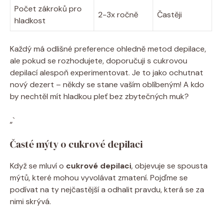
Počet zákroků pro
2-3x ročně
Častěji
hladkost
Každý má‌ odlišné preference ohledně metod depilace,
‌ale pokud se rozhodujete, doporučuji s cukrovou
depilací alespoň experimentovat. ‍Je​ to jako ochutnat
nový dezert – někdy se stane​ vaším oblíbeným! A kdo
by‌ nechtěl ‍mít hladkou pleť bez zbytečných muk?
„`
Časté​ mýty o ⁣cukrové depilaci
Když se mluví o
cukrové depilaci
, objevuje se spousta
⁣mýtů,⁣ které‍ mohou ‌vyvolávat zmatení. Pojďme se
‌podívat na ty nejčastější a odhalit pravdu, která se za‍
nimi skrývá.