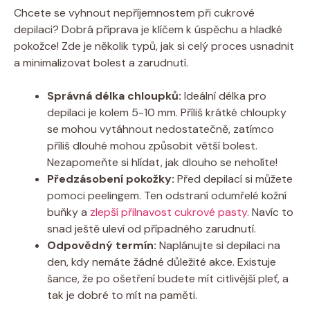
Chcete ​se​ vyhnout nepříjemnostem při cukrové
depilaci?⁤ Dobrá příprava ⁣je klíčem k ⁤úspěchu ‍a hladké‌
pokožce! Zde je několik typů,⁣ jak si ‍celý proces usnadnit⁢
a minimalizovat bolest a‌ zarudnutí.
Správná délka chloupků:
Ideální délka ⁤pro
depilaci je kolem 5-10 mm. Příliš krátké chloupky‌
se mohou vytáhnout⁢ nedostatečně, zatímco
příliš dlouhé mohou způsobit větší bolest.
Nezapomeňte ‌si hlídat, jak⁢ dlouho se ​neholíte!
Předzásobení⁤ pokožky:
Před ⁣depilací si můžete‍
pomoci peelingem. Ten odstraní odumřelé kožní
buňky⁣ a
zlepší přilnavost cukrové pasty
. Navíc ‌to
snad⁣ ještě uleví od ⁢případného zarudnutí.
Odpovědný termín:
Naplánujte⁤ si ⁢depilaci na
den, kdy⁤ nemáte žádné důležité akce. Existuje
‍šance,​ že po ošetření budete mít citlivější pleť, a
tak je dobré to mít na paměti.