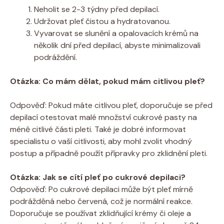
Neholit se​ 2-3 týdny​ před depilací.
Udržovat pleť čistou a hydratovanou.
Vyvarovat se slunění a opalovacích krémů na
několik dní před depilací, abyste minimalizovali
‌podráždění.
Otázka: Co mám dělat, pokud mám citlivou pleť?
Odpověď: ⁣Pokud máte citlivou pleť, doporučuje se před⁣
depilací otestovat⁢ malé množství cukrové pasty na
‌méně‌ citlivé části pleti. Také je dobré informovat⁤
specialistu⁤ o‍ vaší‌ citlivosti, aby mohl zvolit vhodný
postup a případně použít přípravky pro zklidnění pleti.
Otázka: Jak se⁣ cítí pleť po cukrové depilaci?
Odpověď: Po cukrové depilaci může být pleť mírně‌
podrážděná⁣ nebo červená, což je normální reakce.
Doporučuje se používat zklidňující krémy či oleje a