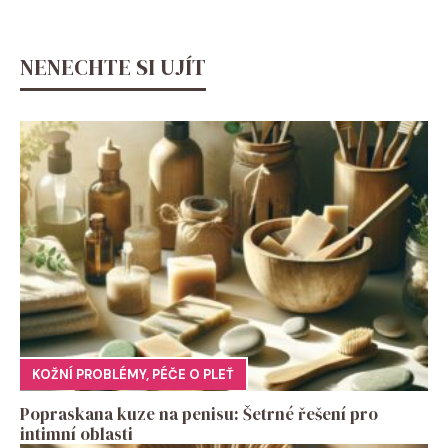
NENECHTE SI UJÍT
KOŽNÍ PROBLÉMY
,
PÉČE O PLEŤ
Popraskana kuze na penisu: Šetrné řešení pro
intimní oblasti