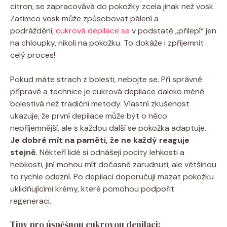
citron, se zapracovává do‍ pokožky⁣ zcela‌ jinak než vosk.
‍Zatímco vosk může způsobovat pálení a
podráždění,
cukrová depilace se
v ​podstatě „přilepí“‍ jen
na chloupky, nikoli na pokožku.⁢ To dokáže​ i ​zpříjemnit
celý‍ proces!
Pokud ⁢máte ⁣strach z bolesti, nebojte se.⁤ Při⁢ správné
přípravě a technice je cukrová depilace daleko méně⁤
bolestivá než ‌tradiční metody. Vlastní zkušenost
ukazuje, že první ⁢depilace může ⁢být ⁢o něco
nepříjemnější, ale s každou další se pokožka⁤ adaptuje.
Je⁢ dobré mít na paměti, že ne ⁢každý reaguje
stejně
. Někteří lidé ‌si odnášejí ‌pocity lehkosti a
⁢hebkosti, jiní‌ mohou mít dočasné ⁤zarudnutí, ⁢ale většinou
to rychle odezní. Po​ depilaci doporučuji mazat pokožku‍
uklidňujícími krémy, ⁢které pomohou podpořit
regeneraci.
Tipy‌ pro úspěšnou cukrovou‌ depilaci: