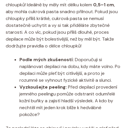
chloupků! ‌Ideálně by měly mít ⁤délku kolem
0,5–1 cm
,
aby mohla​ cukrová ‌pasta snadno⁢ přilnout. Pokud jsou
⁣chloupky příliš krátké, cukrová pasta se ​nemusí
dostatečně uchytit a vy si‍ tak přiděláte‍ zbytečné⁣
starosti. A co ‍víc, pokud jsou ‌příliš dlouhé, proces
depilace může být bolestivější, než by⁤ měl být. Takže
‍dodržujte pravidla o délce chloupků!
Podle mých‌ zkušeností:
Doporučuji si
naplánovat depilaci na dobu,​ kdy máte volno. Po
depilaci může ‍pleť být citlivější, a ⁣proto je
rozumné se vyhnout ‍fyzické⁢ aktivitě a slunci.
Vyzkoušejte ​peeling:
Před depilací​ provedení
jemného peelingu pomůže odstranit odumřelé
kožní buňky a zajistí hladší ‌výsledek.⁣ A kdo by ​
nechtěl mít jeden​ krok blíže k hedvábné
pokožce?