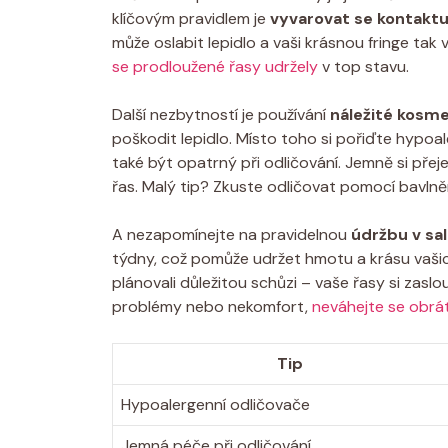
klíčovým pravidlem je
vyvarovat se kontakt
může oslabit lepidlo a vaši krásnou fringe tak 
se prodloužené řasy udržely
v top stavu.
Další nezbytností je používání
náležité kosme
poškodit lepidlo. Místo toho si pořiďte hypoal
také být opatrný při odličování. Jemně si přej
řas. Malý tip? Zkuste odličovat pomocí bavln
A nezapomínejte na pravidelnou
údržbu v sa
týdny, což pomůže udržet hmotu a krásu vašic
plánovali důležitou schůzi – vaše řasy si zasl
problémy nebo nekomfort,
neváhejte se obrá
Tip
Hypoalergenní odličovače
Jemná péče při odličování