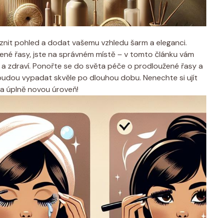
znit pohled a dodat vašemu vzhledu šarm a eleganci.
ené řasy, jste na správném místě – v tomto článku vám
y a zdraví. Ponořte se do světa péče o prodloužené řasy a
sy budou vypadat skvěle po dlouhou dobu. Nenechte si ujít
na úplně novou úroveň!