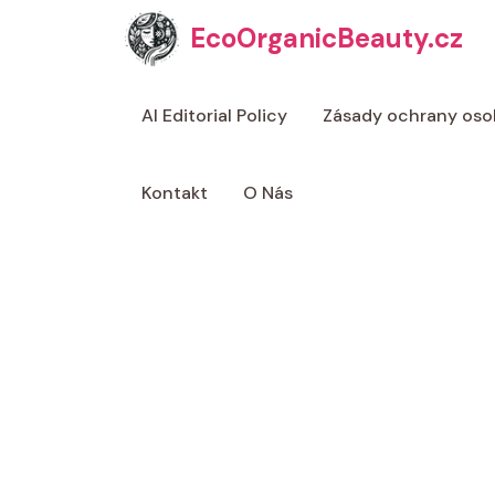
Přeskočit
EcoOrganicBeauty.cz
na
obsah
AI Editorial Policy
Zásady ochrany oso
Kontakt
O Nás