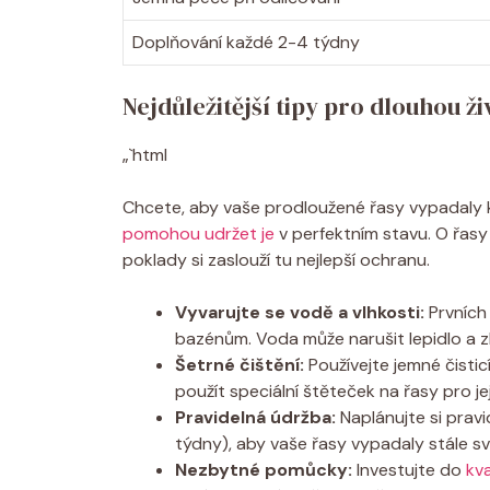
Doplňování každé 2-4 týdny
Nejdůležitější tipy pro dlouhou ž
„`html
Chcete, aby vaše prodloužené řasy vypadaly kr
pomohou udržet je
v perfektním stavu. O řasy 
poklady si zaslouží tu nejlepší ochranu.
Vyvarujte se vodě a vlhkosti:
Prvních
bazénům. Voda může narušit lepidlo a zk
Šetrné čištění:
Používejte jemné čisti
použít speciální štěteček na řasy pro je
Pravidelná údržba:
Naplánujte si prav
týdny), aby vaše řasy vypadaly stále sv
Nezbytné pomůcky:
Investujte do
kva