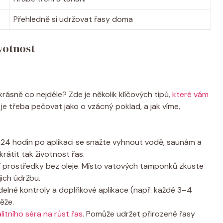
Přehledně si udržovat řasy doma
ivotnost
ásně co nejdéle? Zde je několik klíčových tipů,
které vám
je třeba pečovat jako o vzácný poklad, a jak víme,
 24 hodin po aplikaci se snažte vyhnout vodě, saunám a
rátit tak životnost řas.
cí prostředky bez oleje. Místo vatových tamponků zkuste
jich údržbu.
idelné kontroly a doplňkové aplikace (např. každé 3–4
ěže.
litního séra na růst řas
. Pomůže udržet přirozené řasy