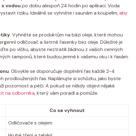
u s vodou
po dobu alespoň 24 hodin po aplikaci. Voda
vystavit riziku. Ideálně se vyhněte i saunám a koupelím,
aby
tiky
. Vyhněte se produktům na bázi oleje, které mohou
ergenní odličovač a šetrné řasenky bez oleje. Důležité je
eďte po víčku, abyste neztratili žádnou z vašich cenných
ěných tamponů, které budou jemné k vašemu oku i k řasám.
lonu
. Obvykle se doporučuje doplnění řas každé 2-4
h prodloužených řas. Naplánujte si schůzku, jako byste
ouží pozornost a péči. A pokud se někdy objeví nějaké
tit na odborníka
, který vám poradí a pomůže.
Co se vyhnout
Odličovače s olejem
Hrubé tření a tahání