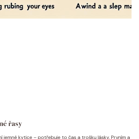
né řasy
í jemné kytice – potřebuje to čas a trošku lásky. Prvním a