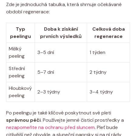
Zde je jednoduchá tabulka, která shrnuje očekávané
období regenerace:
Typ
Doba k získání
Celková doba
peelingu
prvních výsledků
regenerace
Mělký
3–5 dní
1 týden
peeling
Střední
5–7 dní
2 týdny
peeling
Hloubkový
2–3 týdny
3–4 týdny
peeling
Po peelingu je také klíčové poskytnout své pleti
správnou péči
. Používejte jemné čisticí prostředky a
nezapomeňte na ochranu před sluncem
. Pleť bude
citlivější než obvykle, a sluneční paprsky si na ní rády