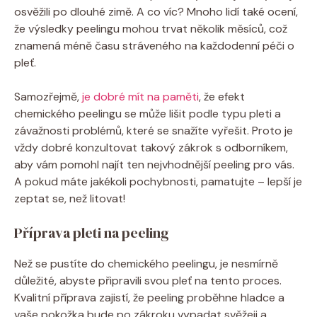
osvěžili po dlouhé zimě. A co víc? Mnoho lidí také ocení,
že výsledky peelingu mohou trvat několik měsíců, což
znamená méně času stráveného na každodenní péči o
pleť.
Samozřejmě,
je dobré mít na paměti
, že efekt
chemického peelingu se může lišit podle typu pleti a
závažnosti problémů, které se snažíte vyřešit. Proto je
vždy dobré konzultovat takový zákrok s odborníkem,
aby vám pomohl najít ten nejvhodnější peeling pro vás.
A pokud máte jakékoli pochybnosti, pamatujte – lepší je
zeptat se, než litovat!
Příprava pleti na peeling
Než se pustíte do chemického peelingu, je nesmírně
důležité, abyste připravili svou pleť na tento proces.
Kvalitní příprava zajistí, že peeling proběhne hladce a
vaše pokožka bude po zákroku vypadat svěžeji a