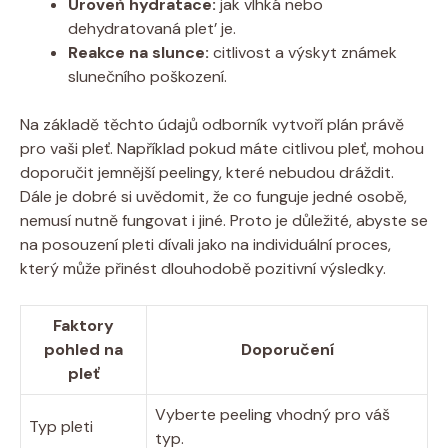
Úroveň hydratace:
jak vlhká nebo
dehydratovaná plet’ je.
Reakce na slunce:
citlivost a výskyt známek
slunečního poškození.
Na základě těchto údajů odborník vytvoří plán právě
pro vaši pleť. Například pokud máte citlivou pleť, mohou
doporučit jemnější peelingy, které nebudou dráždit.
Dále je dobré si uvědomit, že co funguje jedné osobě,
nemusí nutně fungovat i jiné. Proto je důležité, abyste se
na posouzení pleti dívali jako na individuální proces,
který může přinést dlouhodobě pozitivní výsledky.
Faktory
pohled na
Doporučení
pleť
Vyberte peeling vhodný pro váš
Typ pleti
typ.