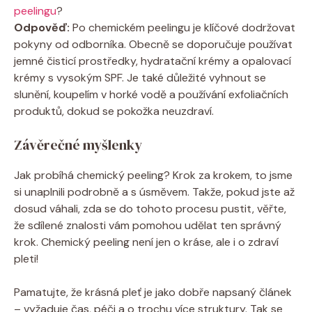
peelingu
?
Odpověď:
Po chemickém peelingu je klíčové dodržovat
pokyny od odborníka. Obecně se doporučuje používat
jemné čisticí prostředky, hydratační krémy a opalovací
krémy s vysokým SPF. Je také důležité vyhnout se
slunění, koupelím v horké vodě a používání exfoliačních
produktů, dokud se pokožka neuzdraví.
Závěrečné myšlenky
Jak probíhá chemický peeling? Krok za krokem, to jsme
si unaplnili podrobně a s úsměvem. Takže, pokud jste až
dosud váhali, zda se do tohoto procesu pustit, věřte,
že sdílené znalosti vám pomohou udělat ten správný
krok. Chemický peeling není jen o kráse, ale i o zdraví
pleti!
Pamatujte, že krásná pleť je jako dobře napsaný článek
– vyžaduje čas, péči a o trochu více struktury. Tak se