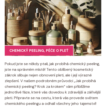
CHEMICKÝ PEELING
,
PÉČE O PLEŤ
Pokud jste se někdy ptali, jak probíhá chemický peeling,
jste na správném místě! Tento oblíbený kosmetický
zákrok slibuje nejen obnovení pleti, ale i její výrazné
zlepšení. V našem podrobném průvodci „Jak probíhá
chemický peeling? Krok za krokem“ vám přiblížíme
jednotlivé fáze, které vás dovedou k zdravější a zářivější
pleti. Připravte se na cestu, která vás provede světem
chemického peelingu a odhalí všechny jeho tajemství!