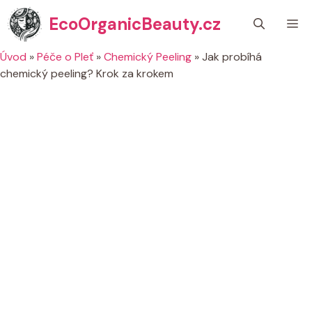
Přeskočit
EcoOrganicBeauty.cz
M
na
obsah
Úvod
»
Péče o Pleť
»
Chemický Peeling
»
Jak probíhá
chemický peeling? Krok za krokem