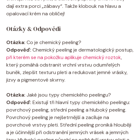
dají extra porci „zábavy“. Takže klobouk na hlavu a
opalovací krém na obličej!
Otázky & Odpovědi
Otázka:
Co je chemický peeling?
Odpověď:
Chemický peeling je dermatologický postup,
při kterém se na pokožku aplikuje chemický roztok
,
který pomáhá odstranit vrchní vrstvu odumřelých
buněk, zlepšit texturu pleti a redukovat jemné vrásky,
jizvy a pigmentové skvrny.
Otázka:
Jaké jsou typy chemického peelingu?
Odpověď:
Existují tři hlavní typy chemického peelingu:
povrchový peeling, střední peeling a hluboký peeling.
Povrchový peeling je nejšetrnější a zacíluje na
povrchové vrstvy pleti. Střední peeling proniká hlouběji
a je účinnější při odstranění jemných vrásek a jemných
jizev. Hluboký peeling působí na nejhlubší vrstvy pleti a