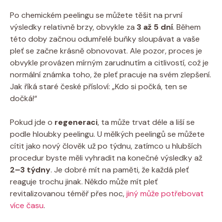
Po chemickém peelingu se můžete těšit na první
výsledky relativně brzy, obvykle za
3 až 5 dní
. Během
této doby začnou odumřelé buňky sloupávat a vaše
pleť se začne krásně obnovovat. Ale pozor, proces je
obvykle provázen mírným zarudnutím a citlivostí, což je
normální známka toho, že pleť pracuje na svém zlepšení.
Jak říká staré české přísloví: „Kdo si počká, ten se
dočká!“
Pokud jde o
regeneraci
, ta může trvat déle a liší se
podle hloubky peelingu. U mělkých peelingů se můžete
cítit jako nový člověk už po týdnu, zatímco u hlubších
procedur byste měli vyhradit na konečné výsledky až
2–3 týdny
. Je dobré mít na paměti, že každá pleť
reaguje trochu jinak. Někdo může mít pleť
revitalizovanou téměř přes noc,
jiný může potřebovat
více času
.