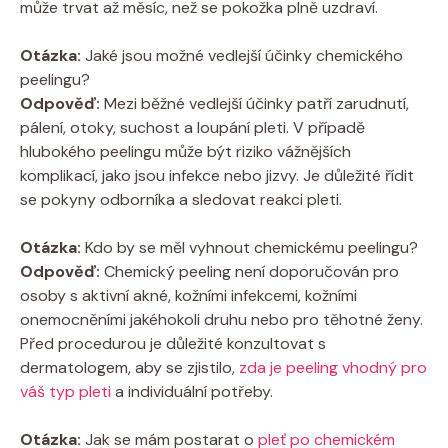
může trvat až měsíc, než se pokožka plně uzdraví.
Otázka:
Jaké jsou možné vedlejší účinky chemického
peelingu?
Odpověď:
Mezi běžné vedlejší účinky patří zarudnutí,
pálení, otoky, suchost a loupání pleti. V případě
hlubokého peelingu může být riziko vážnějších
komplikací, jako jsou infekce nebo jizvy. Je důležité řídit
se pokyny odborníka a sledovat reakci pleti.
Otázka:
Kdo by se měl vyhnout chemickému peelingu?
Odpověď:
Chemický peeling není doporučován pro
osoby s aktivní akné, kožními infekcemi, kožními
onemocněními jakéhokoli druhu nebo pro těhotné ženy.
Před procedurou je důležité konzultovat s
dermatologem, aby se zjistilo,
zda je peeling vhodný pro
váš typ pleti
a individuální potřeby.
Otázka:
Jak se mám postarat o
pleť po chemickém