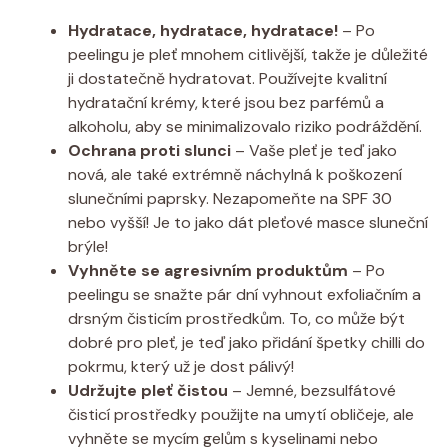
Hydratace, hydratace, hydratace!
– Po
peelingu je pleť mnohem citlivější, takže je důležité
ji dostatečně hydratovat. Používejte kvalitní
hydratační krémy, které jsou bez parfémů a
alkoholu, aby se minimalizovalo riziko podráždění.
Ochrana proti slunci
– Vaše pleť je teď jako
nová, ale také extrémně náchylná k poškození
slunečními paprsky. Nezapomeňte na SPF 30
nebo vyšší! Je to jako dát pleťové masce sluneční
brýle!
Vyhněte se agresivním produktům
– Po
peelingu se snažte pár dní vyhnout exfoliačním a
drsným čisticím prostředkům. To, co může být
dobré pro pleť, je teď jako přidání špetky chilli do
pokrmu, který už je dost pálivý!
Udržujte pleť čistou
– Jemné, bezsulfátové
čisticí prostředky použijte na umytí obličeje, ale
vyhněte se mycím gelům s kyselinami nebo