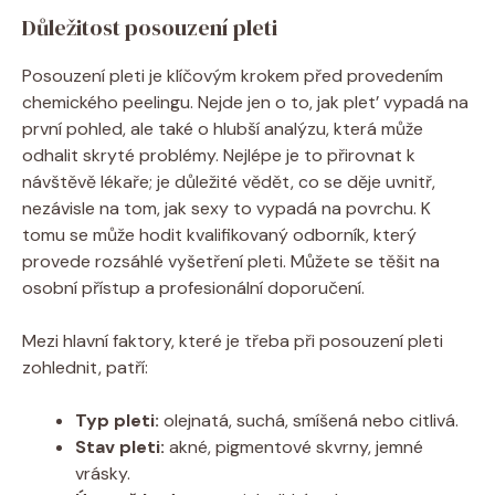
Důležitost posouzení pleti
Posouzení pleti je klíčovým krokem před provedením
chemického peelingu. Nejde jen o to, jak plet’ vypadá na
první pohled, ale také o hlubší analýzu, která může
odhalit skryté problémy. Nejlépe je to přirovnat k
návštěvě lékaře; je důležité vědět, co se děje uvnitř,
nezávisle na tom, jak sexy to vypadá na povrchu. K
tomu se může hodit kvalifikovaný odborník, který
provede rozsáhlé vyšetření pleti. Můžete se těšit na
osobní přístup a profesionální doporučení.
Mezi hlavní faktory, které je třeba při posouzení pleti
zohlednit, patří:
Typ pleti:
olejnatá, suchá, smíšená nebo citlivá.
Stav pleti:
akné, pigmentové skvrny, jemné
vrásky.