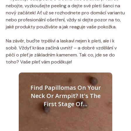
nebojte, vyzkoušejte peeling a dejte své pleti šanci na
nový začátek! Ať už se rozhodnete pro domácí variantu
nebo profesionální ošetření, vždy si dejte pozor na to,
jaké produkty používáte a jak reaguje vaše pokožka.
Na závěr, buďte trpěliví a laskaví nejen k pleti, ale i k
sobě. Vždyť krása začíná uvnitř – a dobré vzdělání v
péči o pleť je základním kamenem. Tak co, jde se do
toho? Vaše pleť vám poděkuje!
Find Papillomas On Your
Neck Or Armpit? It's The
First Stage Of...