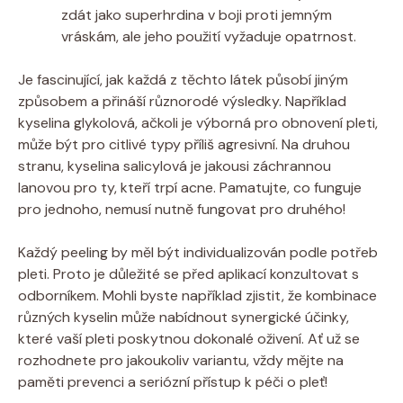
zdát jako superhrdina v boji proti jemným
vráskám, ale jeho použití vyžaduje opatrnost.
Je fascinující, jak každá z těchto látek působí jiným
způsobem a přináší různorodé výsledky. Například
kyselina glykolová, ačkoli je výborná pro obnovení pleti,
může být pro citlivé typy příliš agresivní. Na druhou
stranu, kyselina salicylová je jakousi záchrannou
lanovou pro ty, kteří trpí acne. Pamatujte, co funguje
pro jednoho, nemusí nutně fungovat pro druhého!
Každý peeling by měl být individualizován podle potřeb
pleti. Proto je důležité se před aplikací konzultovat s
odborníkem. Mohli byste například zjistit, že kombinace
různých kyselin může nabídnout synergické účinky,
které vaší pleti poskytnou dokonalé oživení. Ať už se
rozhodnete pro jakoukoliv variantu, vždy mějte na
paměti prevenci a seriózní přístup k péči o pleť!