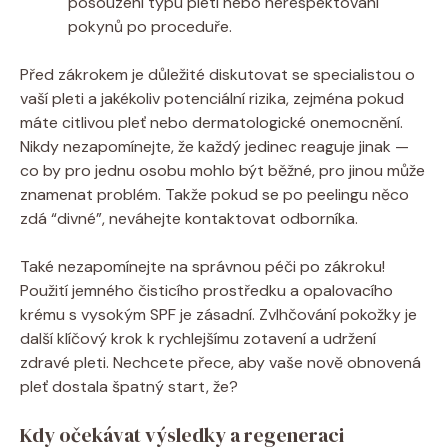
posouzení typu pleti nebo nerespektování
pokynů po proceduře.
Před zákrokem je důležité diskutovat se specialistou o
vaší pleti a jakékoliv potenciální rizika, zejména pokud
máte citlivou pleť nebo dermatologické onemocnění.
Nikdy nezapomínejte, že každý jedinec reaguje jinak —
co by pro jednu osobu mohlo být běžné, pro jinou může
znamenat problém. Takže pokud se po peelingu něco
zdá “divné”, neváhejte kontaktovat odborníka.
Také nezapomínejte na správnou péči po zákroku!
Použití jemného čisticího prostředku a opalovacího
krému s vysokým SPF je zásadní. Zvlhčování pokožky je
další klíčový krok k rychlejšímu zotavení a udržení
zdravé pleti. Nechcete přece, aby vaše nově obnovená
pleť dostala špatný start, že?
Kdy očekávat výsledky a regeneraci