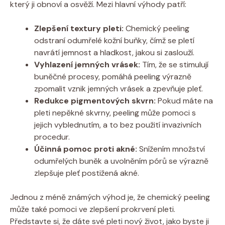
který ji obnoví a osvěží. Mezi hlavní výhody patří:
Zlepšení textury pleti:
Chemický peeling
odstraní odumřelé kožní buňky, čímž se pletí
navrátí jemnost a hladkost, jakou si zaslouží.
Vyhlazení jemných vrásek:
Tím, že se stimulují
buněčné procesy, pomáhá peeling výrazně
zpomalit vznik jemných vrásek a zpevňuje pleť.
Redukce pigmentových skvrn:
Pokud máte na
pleti nepěkné skvrny, peeling může pomoci s
jejich vyblednutím, a to bez použití invazivních
procedur.
Účinná pomoc proti akné:
Snížením množství
odumřelých buněk a uvolněním pórů se výrazně
zlepšuje pleť postižená akné.
Jednou z méně známých výhod je, že chemický peeling
může také pomoci ve zlepšení prokrvení pleti.
Představte si, že dáte své pleti nový život, jako byste ji