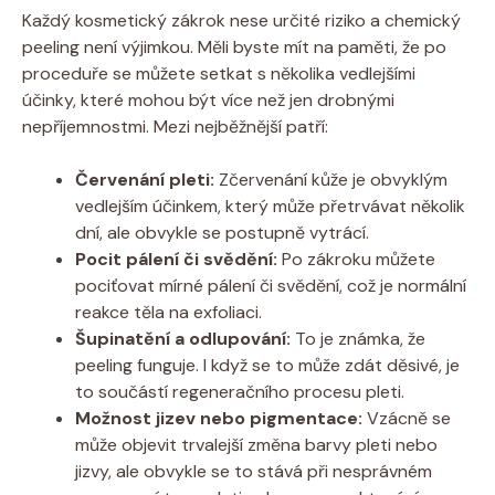
Každý kosmetický zákrok nese určité riziko a chemický
peeling není výjimkou. Měli byste mít na paměti, že po
proceduře se můžete setkat s několika vedlejšími
účinky, které mohou být více než jen drobnými
nepříjemnostmi. Mezi nejběžnější patří:
Červenání pleti:
Zčervenání kůže je obvyklým
vedlejším účinkem, který může přetrvávat několik
dní, ale obvykle se postupně vytrácí.
Pocit pálení či svědění:
Po zákroku můžete
pociťovat mírné pálení či svědění, což je normální
reakce těla na exfoliaci.
Šupinatění a odlupování:
To je známka, že
peeling funguje. I když se to může zdát děsivé, je
to součástí regeneračního procesu pleti.
Možnost jizev nebo pigmentace:
Vzácně se
může objevit trvalejší změna barvy pleti nebo
jizvy, ale obvykle se to stává při nesprávném