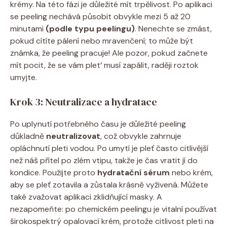
krémy. Na této fázi je důležité mít trpělivost. Po aplikaci
se peeling nechává působit obvykle mezi 5 až 20
minutami
(podle typu peelingu)
. Nenechte se zmást,
pokud cítíte pálení nebo mravenčení; to může být
známka, že peeling pracuje! Ale pozor, pokud začnete
mít pocit, že se vám plet‘ musí zapálit, raději roztok
umyjte.
Krok 3: Neutralizace a hydratace
Po uplynutí potřebného času je důležité peeling
důkladně
neutralizovat
, což obvykle zahrnuje
opláchnutí pleti vodou. Po umytí je pleť často citlivější
než náš přítel po zlém vtipu, takže je čas vratit jí do
kondice. Použijte proto
hydratační sérum
nebo krém,
aby se pleť zotavila a zůstala krásně vyživená. Můžete
také zvažovat aplikaci zklidňující masky. A
nezapomeňte: po chemickém peelingu je vitalní používat
širokospektrý opalovací krém, protože citlivost pleti na