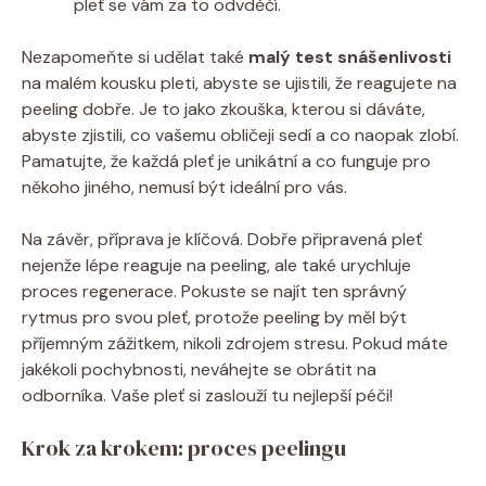
pleť se vám za to odvděčí.
Nezapomeňte si udělat také
malý test snášenlivosti
na malém kousku pleti, abyste se ujistili, že reagujete na
peeling dobře. Je to jako zkouška, kterou si dáváte,
abyste zjistili, co vašemu obličeji sedí a co naopak zlobí.
Pamatujte, že každá pleť je unikátní a co funguje pro
někoho jiného, nemusí být ideální pro vás.
Na závěr, příprava je klíčová. Dobře připravená pleť
nejenže lépe reaguje na peeling, ale také urychluje
proces regenerace. Pokuste se najít ten správný
rytmus pro svou pleť, protože peeling by měl být
příjemným zážitkem, nikoli zdrojem stresu. Pokud máte
jakékoli pochybnosti, neváhejte se obrátit na
odborníka. Vaše pleť si zaslouží tu nejlepší péči!
Krok za krokem: proces peelingu