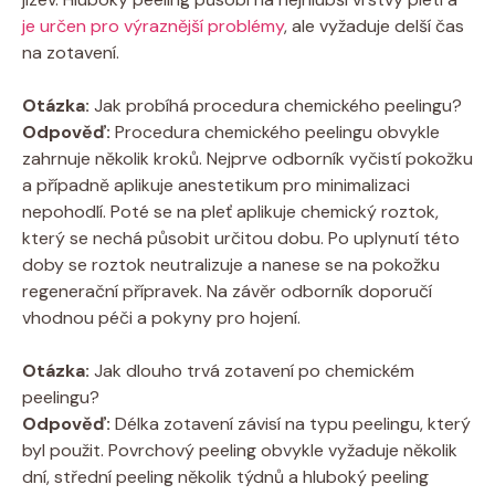
je určen pro výraznější problémy
, ale vyžaduje delší čas
na zotavení.
Otázka:
Jak probíhá procedura chemického peelingu?
Odpověď:
Procedura chemického peelingu obvykle
zahrnuje několik kroků. Nejprve odborník vyčistí pokožku
a případně aplikuje anestetikum pro minimalizaci
nepohodlí. Poté se na pleť aplikuje chemický roztok,
který se nechá působit určitou dobu. Po uplynutí této
doby se roztok neutralizuje a nanese se na pokožku
regenerační přípravek. Na závěr odborník doporučí
vhodnou péči a pokyny pro hojení.
Otázka:
Jak dlouho trvá zotavení po chemickém
peelingu?
Odpověď:
Délka zotavení závisí na typu peelingu, který
byl použit. Povrchový peeling obvykle vyžaduje několik
dní, střední peeling několik týdnů a hluboký peeling