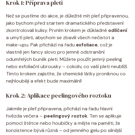
Krok 1: Příprava pleti
Než se pustíme do akce, je důležité mít pleť připravenou,
jako bychom před startem dramatického představení
zkontrolovali kulisy. Prvním krokem je důkladné
odlíčení
a umytí pleti, abychom se zbavili všech nečistot a
make-upu. Pak přichází na řadu
exfoliace
, což je
vlastně jen fancy slovo pro jemné odstranění
odumřelých buněk pleti. Můžete použít jemný peeling
nebo exfoliační ubrousky – cokoliv, co vaší pleti neublíží.
Tímto krokem zajistíte, že chemické látky proniknou co
nejhlouběji a efekt bude maximální!
Krok 2: Aplikace peelingového roztoku
Jakmile je pleť připravena, přichází na řadu hlavní
hvězda večera –
peelingový roztok
. Ten se aplikuje
pomocí štětce nebo houbičky a mějte na paměti, že
konzistence bývá různá – od jemného gelu po silnější