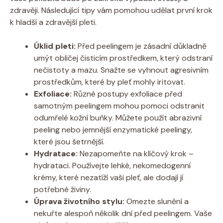
zdravěji. Následující tipy vám pomohou udělat první krok
k hladší a zdravější pleti.
Úklid pleti:
Před peelingem je zásadní důkladně
umýt obličej čisticím prostředkem, který odstraní
nečistoty a mazu. Snažte se vyhnout agresivním
prostředkům, které by pleť mohly iritovat.
Exfoliace:
Různé postupy exfoliace před
samotným peelingem mohou pomoci odstranit
odumřelé kožní buňky. Můžete použít abrazivní
peeling nebo jemnější enzymatické peelingy,
které jsou šetrnější.
Hydratace:
Nezapomeňte na klíčový krok –
hydrataci. Používejte lehké, nekomedogenní
krémy, které nezatíží vaši pleť, ale dodají jí
potřebné živiny.
Úprava životního stylu:
Omezte slunění a
nekuřte alespoň několik dní před peelingem. Vaše