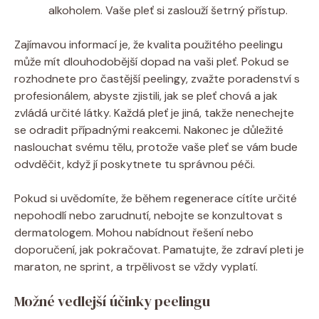
alkoholem. Vaše pleť si zaslouží šetrný přístup.
Zajímavou informací je, že kvalita použitého peelingu
může mít dlouhodobější dopad na vaši pleť. Pokud se
rozhodnete pro častější peelingy, zvažte poradenství s
profesionálem, abyste zjistili, jak se pleť chová a jak
zvládá určité látky. Každá pleť je jiná, takže nenechejte
se odradit případnými reakcemi. Nakonec je důležité
naslouchat svému tělu, protože vaše pleť se vám bude
odvděčit, když jí poskytnete tu správnou péči.
Pokud si uvědomíte, že během regenerace cítíte určité
nepohodlí nebo zarudnutí, nebojte se konzultovat s
dermatologem. Mohou nabídnout řešení nebo
doporučení, jak pokračovat. Pamatujte, že zdraví pleti je
maraton, ne sprint, a trpělivost se vždy vyplatí.
Možné vedlejší účinky peelingu