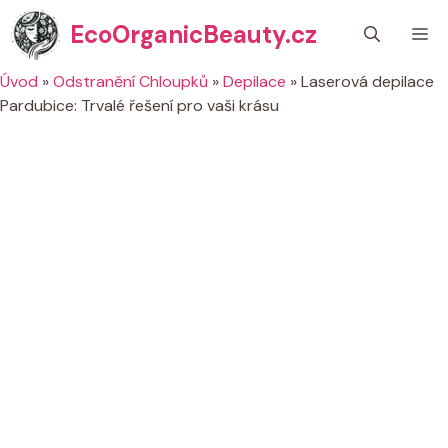
Přeskočit
EcoOrganicBeauty.cz
M
na
obsah
Úvod
»
Odstranění Chloupků
»
Depilace
»
Laserová depilace
Pardubice: Trvalé řešení pro vaši krásu