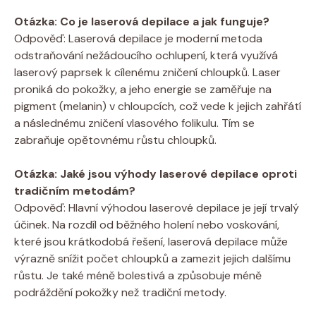
Otázka: Co je laserová depilace a jak funguje?
Odpověď: Laserová depilace je moderní metoda
odstraňování nežádoucího ochlupení, která využívá
laserový paprsek k cílenému zničení chloupků. Laser
proniká do pokožky, a jeho energie se zaměřuje na
pigment (melanin) v chloupcích, což vede k jejich zahřátí
a následnému zničení vlasového folikulu. Tím se
zabraňuje opětovnému růstu chloupků.
Otázka: Jaké jsou výhody laserové depilace oproti
tradičním metodám?
Odpověď: Hlavní výhodou laserové depilace je její trvalý
účinek. Na rozdíl od běžného holení nebo voskování,
které jsou krátkodobá řešení, laserová depilace může
výrazně snížit počet chloupků a zamezit jejich dalšímu
růstu. Je také méně bolestivá a způsobuje méně
podráždění pokožky než tradiční metody.