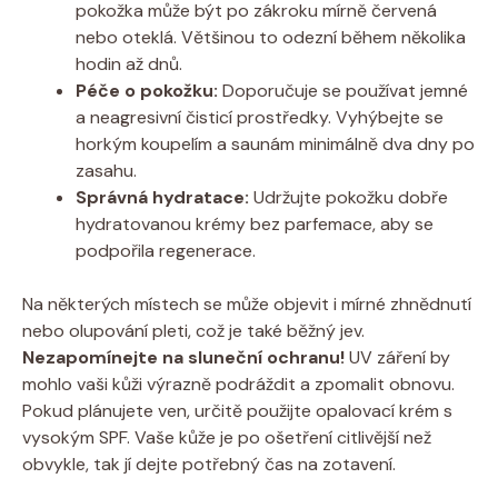
pokožka může být po zákroku mírně červená
nebo oteklá. Většinou to odezní během několika
hodin až dnů.
Péče o pokožku:
Doporučuje se používat jemné
a neagresivní čisticí prostředky. Vyhýbejte se
horkým koupelím a saunám minimálně dva dny po
zasahu.
Správná hydratace:
Udržujte pokožku dobře
hydratovanou krémy bez parfemace, aby se
podpořila regenerace.
Na některých místech se může objevit i mírné zhnědnutí
nebo olupování pleti, což je také běžný jev.
Nezapomínejte na sluneční ochranu!
UV záření by
mohlo vaši kůži výrazně podráždit a zpomalit obnovu.
Pokud plánujete ven, určitě použijte opalovací krém s
vysokým SPF. Vaše kůže je po ošetření citlivější než
obvykle, tak jí dejte potřebný čas na zotavení.