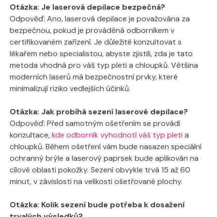
Otázka: Je laserová depilace bezpečná?
Odpověď: Ano, laserová depilace je považována za
bezpečnou, pokud je prováděná odborníkem v
certifikovaném zařízení. Je důležité konzultovat s
lékařem nebo specialistou, abyste zjistili, zda je tato
metoda vhodná pro váš typ pleti a chloupků. Většina
moderních laserů má bezpečnostní prvky, které
minimalizují riziko vedlejších účinků.
Otázka: Jak probíhá sezení laserové depilace?
Odpověď: Před samotným ošetřením se provádí
konzultace,
kde odborník vyhodnotí váš typ pleti
a
chloupků. Během ošetření vám bude nasazen speciální
ochranný brýle a laserový paprsek bude aplikován na
cílové oblasti pokožky. Sezení obvykle trvá 15 až 60
minut, v závislosti na velikosti ošetřované plochy.
Otázka: Kolik sezení bude potřeba k dosažení
trvalých výsledků?