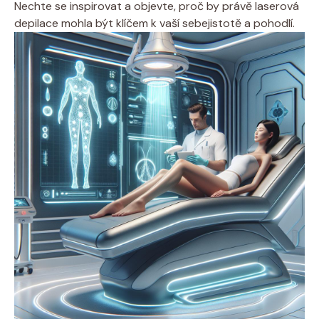
Nechte se inspirovat a objevte, proč by právě laserová
depilace mohla být klíčem k vaší sebejistotě a pohodlí.