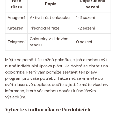
Fáze
Doporučená
Popis
růstu
sezení
Anagenní
Aktivní růst chloupku
1-3 sezení
Kategen
Přechodná fáze
1-2 sezení
Chloupky v klidovém
Telagenní
0 sezení
stadiu
Mějte na paměti, že každá pokožka je jiná a mohou být
nutná individuální úprava plánu. Je dobré se obrátit na
odborníka, který vám pomůže sestavit ten pravý
program pro vaše potřeby. Takže než se vrhnete do
světa laserové depilace, buďte si jisti, že máte všechny
informace, které vás mohou dovést k úspěšným
výsledkům.
Vyberte si odborníka ve Pardubicích