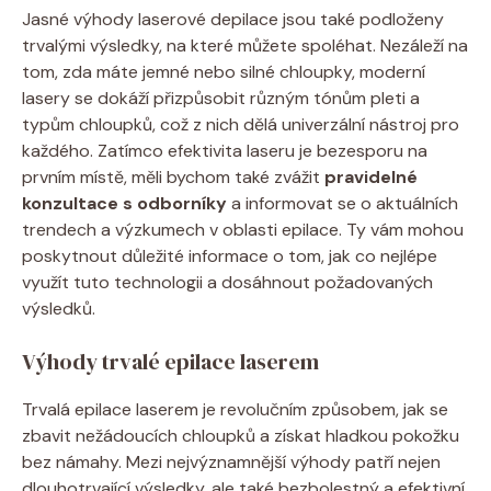
Jasné výhody laserové depilace jsou také podloženy
trvalými výsledky, na které můžete spoléhat. Nezáleží na
tom, zda máte jemné nebo silné chloupky, moderní
lasery se dokáží přizpůsobit různým tónům pleti a
typům chloupků, což z nich dělá univerzální nástroj pro
každého. Zatímco efektivita laseru je bezesporu na
prvním místě, měli bychom také zvážit
pravidelné
konzultace s odborníky
a informovat se o aktuálních
trendech a výzkumech v oblasti epilace. Ty vám mohou
poskytnout důležité informace o tom, jak co nejlépe
využít tuto technologii a dosáhnout požadovaných
výsledků.
Výhody trvalé epilace laserem
Trvalá epilace laserem je revolučním způsobem, jak se
zbavit nežádoucích chloupků a získat hladkou pokožku
bez námahy. Mezi nejvýznamnější výhody patří nejen
dlouhotrvající výsledky, ale také bezbolestný a efektivní