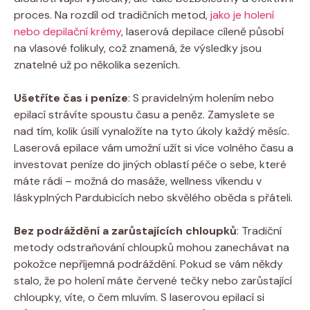
proces. Na rozdíl od tradičních metod,
jako je holení
nebo depilační krémy
, laserová depilace cíleně působí
na vlasové folikuly, což znamená, že výsledky jsou
znatelné už po několika sezeních.
Ušetříte čas i peníze
: S pravidelným holením nebo
epilací strávíte spoustu času a peněz. Zamyslete se
nad tím, kolik úsilí vynaložíte na tyto úkoly každý měsíc.
Laserová epilace vám umožní užít si více volného času a
investovat peníze do jiných oblastí péče o sebe, které
máte rádi – možná do masáže, wellness víkendu v
láskyplných Pardubicích nebo skvělého oběda s přáteli.
Bez podráždění a zarůstajících chloupků
: Tradiční
metody odstraňování chloupků mohou zanechávat na
pokožce nepříjemná podráždění. Pokud se vám někdy
stalo, že po holení máte červené tečky nebo zarůstající
chloupky, víte, o čem mluvím. S laserovou epilací si