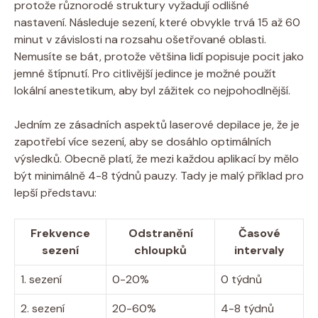
protože různorodé struktury vyžadují odlišné
nastavení. Následuje sezení, které obvykle trvá 15 až 60
minut v závislosti na rozsahu ošetřované oblasti.
Nemusíte se bát, protože většina lidí popisuje pocit jako
jemné štípnutí. Pro citlivější jedince je možné použít
lokální anestetikum, aby byl zážitek co nejpohodlnější.
Jedním ze zásadních aspektů laserové depilace je, že je
zapotřebí více sezení, aby se dosáhlo optimálních
výsledků. Obecně platí, že mezi každou aplikací by mělo
být minimálně 4-8 týdnů pauzy. Tady je malý příklad pro
lepší představu:
Frekvence
Odstranění
Časové
sezení
chloupků
intervaly
1. sezení
0-20%
0 týdnů
2. sezení
20-60%
4-8 týdnů