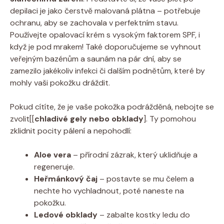
depilaci je jako čerstvě malovaná plátna – potřebuje
ochranu, aby se zachovala v perfektním stavu.
Používejte opalovací krém s vysokým faktorem SPF, i
když je pod mrakem! Také doporučujeme se vyhnout
veřejným bazénům a saunám na pár dní, aby se
zamezilo jakékoliv infekci či dalším podnětům, které by
mohly vaši pokožku dráždit.
Pokud cítíte, že je vaše pokožka podrážděná, nebojte se
zvolit[[
chladivé gely nebo obklady
]. Ty pomohou
zklidnit pocity pálení a nepohodlí:
Aloe vera
– přírodní zázrak, který uklidňuje a
regeneruje.
Heřmánkový čaj
– postavte se mu čelem a
nechte ho vychladnout, poté naneste na
pokožku.
Ledové obklady
– zabalte kostky ledu do