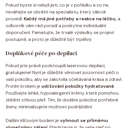
Pokud byste si nebyli jisti, co je v pořádku a co ne,
neváhejte se obrátit na specialistu, který zákrok
provedl.
Každý má jiné potřeby a reakce na léčbu,
a
odborník vám rád poradí a poskytne individuální
doporučení. Pamatujte, že trvalé výsledky se projeví
postupně, a proto je důležité být trpělivý.
Doplňkové péče po depilaci
Pokud jste právě podstoupili laserovou depilaci,
gratulujeme! Nyní je důležité věnovat pozornost péči o
vaši pokožku, aby se zakotvila očekávaná krása a zdraví.
Prvním krokem je
udržování pokožky hydratované
.
Používejte lehké, hypoalergenní krémy, které pomohou
zklidnit citlivou pleť. Tím, že dodáte pokožce potřebné
živiny, minimalizujete možnost podráždění.
Dalším klíčovým bodem je
vyhnout se přímému
slunečnímu záření
. Představte si, že vaše pleť po