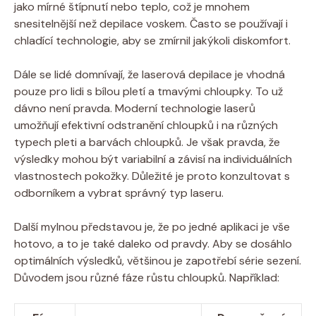
jako mírné štípnutí nebo teplo, což je mnohem
snesitelnější než depilace voskem. Často se používají i
chladící technologie, aby se zmírnil jakýkoli diskomfort.
Dále se lidé domnívají, že laserová depilace je vhodná
pouze pro lidi s bílou pletí a tmavými chloupky. To už
dávno není pravda. Moderní technologie laserů
umožňují efektivní odstranění chloupků i na různých
typech pleti a barvách chloupků. Je však pravda, že
výsledky mohou být variabilní a závisí na individuálních
vlastnostech pokožky. Důležité je proto konzultovat s
odborníkem a vybrat správný typ laseru.
Další mylnou představou je, že po jedné aplikaci je vše
hotovo, a to je také daleko od pravdy. Aby se dosáhlo
optimálních výsledků, většinou je zapotřebí série sezení.
Důvodem jsou různé fáze růstu chloupků. Například: