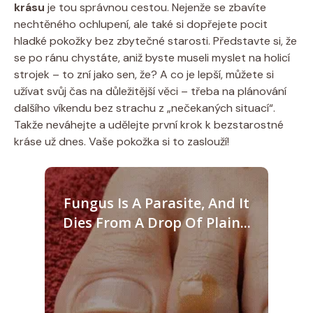
krásu
je tou správnou cestou. Nejenže se zbavíte
nechtěného ochlupení, ale také si dopřejete pocit
hladké pokožky bez zbytečné starosti. Představte si, že
se po ránu chystáte, aniž byste museli myslet na holicí
strojek – to zní jako sen, že? A co je lepší, můžete si
užívat svůj čas na důležitější věci – třeba na plánování
dalšího víkendu bez strachu z „nečekaných situací“.
Takže neváhejte a udělejte první krok k bezstarostné
kráse už dnes. Vaše pokožka si to zaslouží!
Fungus Is A Parasite, And It
Dies From A Drop Of Plain...