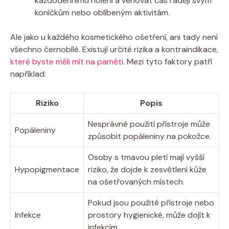
každodennímu holení a věnovat čas raději svým
koníčkům nebo oblíbeným aktivitám.
Ale jako u každého kosmetického ošetření, ani tady není
všechno černobílé. Existují určité rizika a kontraindikace,
které byste měli mít na paměti
. Mezi tyto faktory patří
například:
Riziko
Popis
Nesprávné použití přístroje může
Popáleniny
způsobit popáleniny na pokožce.
Osoby s tmavou pletí mají vyšší
Hypopigmentace
riziko, že dojde k zesvětlení kůže
na ošetřovaných místech.
Pokud jsou použité přístroje nebo
Infekce
prostory hygienické, může dojít k
infekcím.