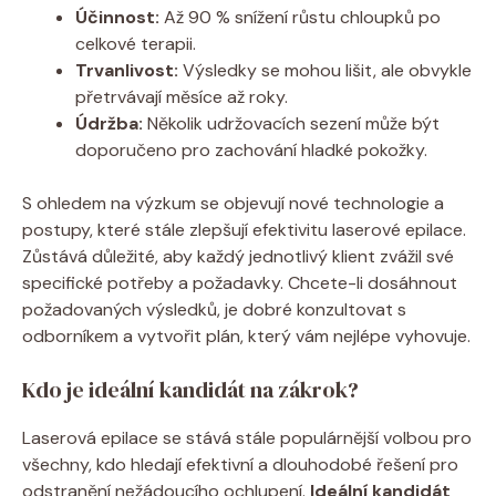
Účinnost:
Až 90 % snížení růstu chloupků po
celkové terapii.
Trvanlivost:
Výsledky se mohou lišit, ale obvykle
přetrvávají měsíce až roky.
Údržba:
Několik udržovacích sezení může být
doporučeno pro zachování hladké pokožky.
S ohledem na výzkum se objevují nové technologie a
postupy, které stále zlepšují efektivitu laserové epilace.
Zůstává důležité, aby každý jednotlivý klient zvážil své
specifické potřeby a požadavky. Chcete-li dosáhnout
požadovaných výsledků, je dobré konzultovat s
odborníkem a vytvořit plán, který vám nejlépe vyhovuje.
Kdo je ideální kandidát na zákrok?
Laserová epilace se stává stále populárnější volbou pro
všechny, kdo hledají efektivní a dlouhodobé řešení pro
odstranění nežádoucího ochlupení.
Ideální kandidát