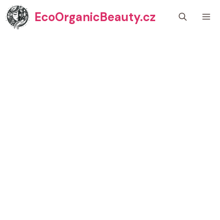
Přeskočit
EcoOrganicBeauty.cz
M
na
obsah