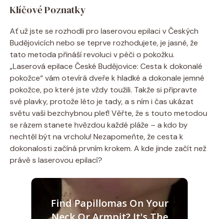
Klíčové Poznatky
Ať už jste se rozhodli pro laserovou epilaci v Českých
Budějovicích nebo se teprve rozhodujete, je jasné, že
tato metoda přináší revoluci v péči o pokožku.
„Laserová epilace České Budějovice: Cesta k dokonalé
pokožce“ vám otevírá dveře k hladké a dokonale jemné
pokožce, po které jste vždy toužili. Takže si připravte
své plavky, protože léto je tady, a s ním i čas ukázat
světu vaši bezchybnou pleť! Věřte, že s touto metodou
se rázem stanete hvězdou každé pláže – a kdo by
nechtěl být na vrcholu! Nezapomeňte, že cesta k
dokonalosti začíná prvním krokem. A kde jinde začít než
právě s laserovou epilací?
Find Papillomas On Your
Neck Or Armpit? It's The