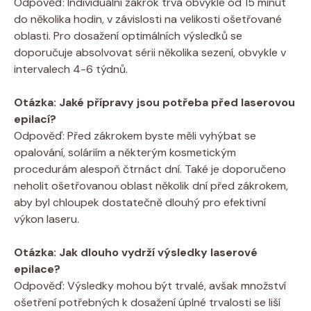
Odpověď: Individuální zákrok trvá obvykle od 15 minut
do několika hodin, v závislosti na velikosti ošetřované
oblasti. Pro dosažení optimálních výsledků se
doporučuje absolvovat sérii několika sezení, obvykle v
intervalech 4-6 týdnů.
Otázka: Jaké přípravy jsou potřeba před laserovou
epilací?
Odpověď: Před zákrokem byste měli vyhýbat se
opalování, soláriím a některým kosmetickým
procedurám alespoň čtrnáct dní. Také je doporučeno
neholit ošetřovanou oblast několik dní před zákrokem,
aby byl chloupek dostatečně dlouhý pro efektivní
výkon laseru.
Otázka: Jak dlouho vydrží výsledky laserové
epilace?
Odpověď: Výsledky mohou být trvalé, avšak množství
ošetření potřebných k dosažení úplné trvalosti se liší