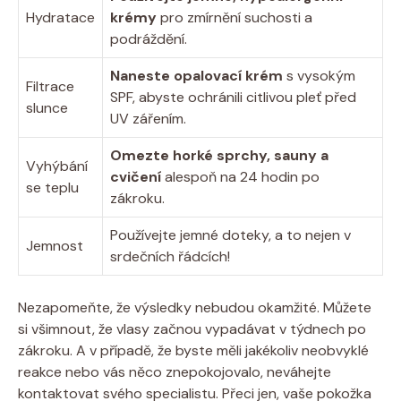
Hydratace
krémy
pro zmírnění suchosti a
podráždění.
Naneste opalovací krém
s vysokým
Filtrace
SPF, abyste ochránili citlivou pleť před
slunce
UV zářením.
Omezte horké sprchy, sauny a
Vyhýbání
cvičení
alespoň na 24 hodin po
se teplu
zákroku.
Používejte jemné doteky, a to nejen v
Jemnost
srdečních řádcích!
Nezapomeňte, že výsledky nebudou okamžité. Můžete
si všimnout, že vlasy začnou vypadávat v týdnech po
zákroku. A v případě, že byste měli jakékoliv neobvyklé
reakce nebo vás něco znepokojovalo, neváhejte
kontaktovat svého specialistu. Přeci jen, vaše pokožka