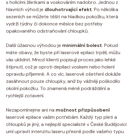
s holicími žiletkami a voskováním nadobro. Jednou z
hlavních výhod je
dlouhotrvající efekt
. Po několika
sezeních se můžete těšit na hladkou pokožku, která
vydrží týdny či dokonce měsíce bez potřeby
opakovaného odstraňování chloupků.
Další úžasnou výhodou je
minimální bolest
. Pokud
máte obavy, že byste při laserové epilaci trpěli, můžu
vás uklidnit. Mnozí klienti popisují proces jako lehké
štípnutí, což je oproti depilaci voskem nebo holení
opravdu příjemné. A co víc, laserové ošetření dokáže
zasáhnout pouze chloupky, aniž by vážněji poškodilo
okolní pokožku. To znamená méně podráždění a
rychlejší zotavení.
Nezapomínejme ani na
možnost přizpůsobení
laserové epilace vašim potřebám. Každý typ pleti a
chloupků je jiný, a nejlepší specialisté v České Budějovici
umí upravit intenzitu laseru přesně podle vašeho typu