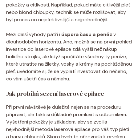
pokožky a citlivosti. Například, pokud máte citlivější pleť
nebo blond chloupky, technik se může rozlišovat, aby
byl proces co nejefektivnější a nejpohodlnější.
Mezi další výhody patří i
úspora času a peněz
v
dlouhodobém horizontu. Ano, možná se na první pohled
investice do laserové epilace zdá vyšší než nákup
holicího strojku, ale když spočítáte všechny ty peníze,
které utratíte na žiletky, vosky a krémy na podrážděnou
pleť, uvědomíte si, že se vyplatí investovat do něčeho,
co vám ušetří čas a námahu.
Jak probíhá sezení laserové epilace
Při první návštěvě je důležité nejen se na proceduru
připravit, ale také si důkladně promluvit s odborníkem.
Vyšetření pokožky je základem, aby se zvolila
nejvhodnější metoda laserové epilace pro váš typ pleti
a barvu chloupků. Skoro bych to přirovnala k prvnímu