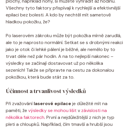
plochy, například nohy, si můžete vyhradit až hodinu.
Všechny tyto faktory přispívají k rychlejší a efektivnější
epilaci bez bolesti. A kdo by nechtěl mít sametově
hladkou pokožku, že?
Po laserovém zákroku může být pokožka mírně zarudlá,
ale to je naprosto normální. Setkat se s drobnými reakci
jako je otok či lehké pálení je běžné, ale nemělo by to
trvat déle než pár hodin. A na to nejlepší nakonec –
výsledky se začínají dostavovat už po několika
sezeních! Takže se připravte na cestu za dokonalou
pokožkou, která bude stát za to.
Účinnost a trvanlivost výsledků
Při zvažování
laserové epilace
je důležité mít na
paměti, že
výsledky se mohou lišit
v
závislosti na
několika faktorech
. První a nejdůležitější z nich je typ
pleti a chloupků. Například, čím tmavší a hrubší jsou