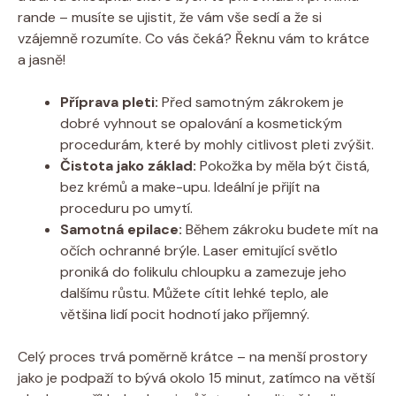
rande – musíte se ujistit, že vám vše sedí a že si
vzájemně rozumíte. Co vás čeká? Řeknu vám to krátce
a jasně!
Příprava pleti:
Před samotným zákrokem je
dobré vyhnout se opalování a kosmetickým
procedurám, které by mohly citlivost pleti zvýšit.
Čistota jako základ:
Pokožka by měla být čistá,
bez krémů a make-upu. Ideální je přijít na
proceduru po umytí.
Samotná epilace:
Během zákroku budete mít na
očích ochranné brýle. Laser emitující světlo
proniká do folikulu chloupku a zamezuje jeho
dalšímu růstu. Můžete cítit lehké teplo, ale
většina lidí pocit hodnotí jako příjemný.
Celý proces trvá poměrně krátce – na menší prostory
jako je podpaží to bývá okolo 15 minut, zatímco na větší