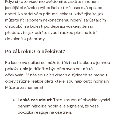
Když si toto všechno uvědomíte, získáte mnohem
jasnější obrázek o výhodách, které laserová epilace
nabízí. Na srdci vám přibude lehkost, když zjistíte, jak
můžete říci sbohem nekonečnému holení, zarůstajícím
chloupkům a bolesti po depilaci voskem. Jen si
představte, jak oslníte svou hladkou pletí na letní
dovolené u přehrady!
Po zákroku: Co očekávat?
Po laserové epilaci se můžete těšit na hladkou a jemnou
pokožku, ale je důležité být připraven na určitá
očekávání. V následujících dnech a týdnech se mohou
objevit různé reakce pleti, které jsou naprosto normální.
Můžete zaznamenat:
Lehké zarudnutí:
Toto zarudnutí obvykle vymizí
během několika hodin a je signálem, že vaše
pokožka reaguje na ošetření.