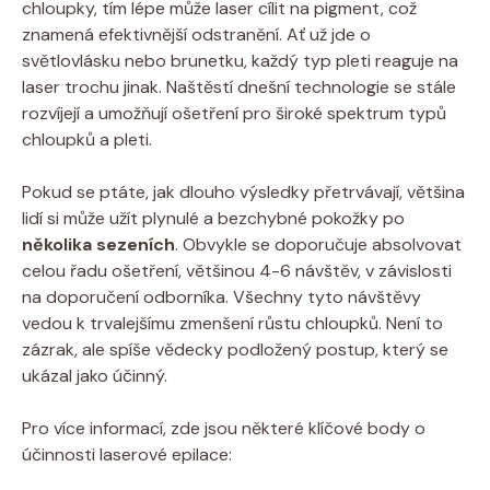
chloupky, tím lépe může laser cílit na pigment, což
znamená efektivnější odstranění. Ať už jde o
světlovlásku nebo brunetku, každý typ pleti reaguje na
laser trochu jinak. Naštěstí dnešní technologie se stále
rozvíjejí a umožňují ošetření pro široké spektrum typů
chloupků a pleti.
Pokud se ptáte, jak dlouho výsledky přetrvávají, většina
lidí si může užít plynulé a bezchybné pokožky po
několika sezeních
. Obvykle se doporučuje absolvovat
celou řadu ošetření, většinou 4-6 návštěv, v závislosti
na doporučení odborníka. Všechny tyto návštěvy
vedou k trvalejšímu zmenšení růstu chloupků. Není to
zázrak, ale spíše vědecky podložený postup, který se
ukázal jako účinný.
Pro více informací, zde jsou některé klíčové body o
účinnosti laserové epilace: