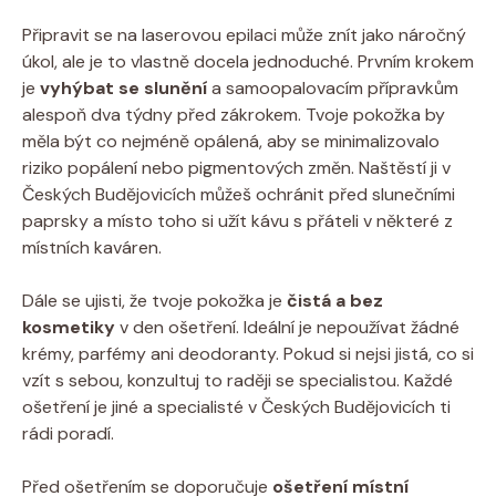
Připravit se na laserovou epilaci může znít jako náročný
úkol, ale je to vlastně docela jednoduché. Prvním krokem
je
vyhýbat se slunění
a samoopalovacím přípravkům
alespoň dva týdny před zákrokem. Tvoje pokožka by
měla být co nejméně opálená, aby se minimalizovalo
riziko popálení nebo pigmentových změn. Naštěstí ji v
Českých Budějovicích můžeš ochránit před slunečními
paprsky a místo toho si užít kávu s přáteli v některé z
místních kaváren.
Dále se ujisti, že tvoje pokožka je
čistá a bez
kosmetiky
v den ošetření. Ideální je nepoužívat žádné
krémy, parfémy ani deodoranty. Pokud si nejsi jistá, co si
vzít s sebou, konzultuj to raději se specialistou. Každé
ošetření je jiné a specialisté v Českých Budějovicích ti
rádi poradí.
Před ošetřením se doporučuje
ošetření místní