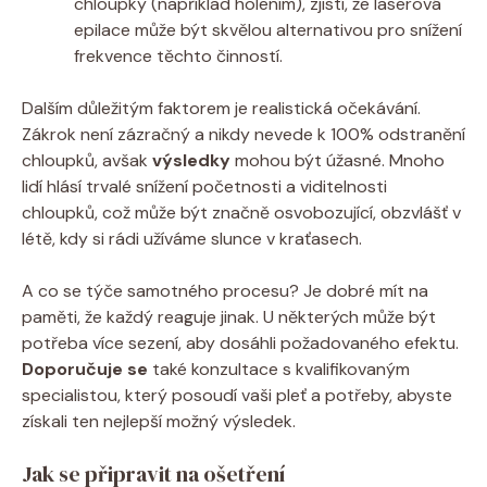
chloupky (například holením), zjistí, že laserová
epilace může být skvělou alternativou pro snížení
frekvence těchto činností.
Dalším důležitým faktorem je realistická očekávání.
Zákrok není zázračný a nikdy nevede k 100% odstranění
chloupků, avšak
výsledky
mohou být úžasné. Mnoho
lidí hlásí trvalé snížení početnosti a viditelnosti
chloupků, což může být značně osvobozující, obzvlášť v
létě, kdy si rádi užíváme slunce v kraťasech.
A co se týče samotného procesu? Je dobré mít na
paměti, že každý reaguje jinak. U některých může být
potřeba více sezení, aby dosáhli požadovaného efektu.
Doporučuje se
také konzultace s kvalifikovaným
specialistou, který posoudí vaši pleť a potřeby, abyste
získali ten nejlepší možný výsledek.
Jak se připravit na ošetření