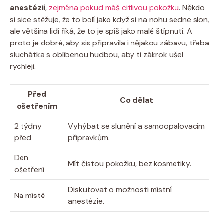
anestézií
,
zejména pokud máš citlivou pokožku
. Někdo
si sice stěžuje, že to bolí jako když si na nohu sedne slon,
ale většina lidí říká, že to je spíš jako malé štípnutí. A
proto je dobré, aby sis připravila i nějakou zábavu, třeba
sluchátka s oblíbenou hudbou, aby ti zákrok ušel
rychleji.
Před
Co dělat
ošetřením
2 týdny
Vyhýbat se slunění a samoopalovacím
před
přípravkům.
Den
Mít čistou pokožku, bez kosmetiky.
ošetření
Diskutovat o možnosti místní
Na místě
anestézie.