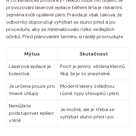
A co klimatické podmínky? Někdo může mít dojem, že
provozování laserové epilace během léta je riskantní,
zejména kvůli opálené pleti. Pravda je však taková, že
odborníci doporučují vyhýbat se slunci před a po
proceduře, aby se minimalizovalo riziko vedlejších
účinků. Před plánováním termínu si raději prostudujte
Mýtus
Skutečnost
Laserová epilace je
Pocit je jemný; většina klientů
bolestivá
říká, že je to snesitelné.
Je určena pouze pro
Moderní lasery zvládnou
tmavé chlupy
různé typy chloupků i pleti.
Nemůžete
Je možné, ale je třeba se
podstupovat epilaci
vyhýbat slunci před i po.
v létě