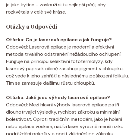
je jako kytice – zaslouží si tu nejlepší péči, aby
rozkvétala v celé své kráse.
Otázky a Odpovědi
Otázka: Co je laserová epilace a jak funguje?
Odpověď: Laserová epilace je moderní a efektivní
metoda trvalého odstranění nežádoucího ochlupení.
Funguje na principu selektivní fototermolýzy, kdy
laserový paprsek cíleně zasahuje pigment v chloupku,
což vede k jeho zahřátí a následnému poškození folikulu.
Tím se zamezuje dalšímu růstu chloupků.
Otázka: Jaké jsou výhody laserové epilace?
Odpověď: Mezi hlavní výhody laserové epilace patří
dlouhotrvající výsledky, rychlost zákroku a minimální
bolestivost. Oproti tradičním metodám, jako je holení
nebo epilace voskem, nabízí laser výrazně menší riziko
podráždění pokožky a pocit zklidnění po zákroku.