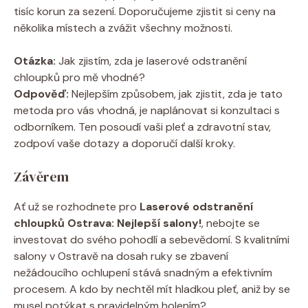
tisíc korun za sezení. Doporučujeme zjistit si ceny na
několika místech a zvážit všechny možnosti.
Otázka:
Jak zjistím, zda je laserové odstranění
chloupků pro mě vhodné?
Odpověď:
Nejlepším způsobem, jak zjistit, zda je tato
metoda pro vás vhodná, je naplánovat si konzultaci s
odborníkem. Ten posoudí vaši pleť a zdravotní stav,
zodpoví vaše dotazy a doporučí další kroky.
Závěrem
Ať už se rozhodnete pro
Laserové odstranění
chloupků Ostrava: Nejlepší salony!
, nebojte se
investovat do svého pohodlí a sebevědomí. S kvalitními
salony v Ostravě na dosah ruky se zbavení
nežádoucího ochlupení stává snadným a efektivním
procesem. A kdo by nechtěl mít hladkou pleť, aniž by se
musel potýkat s pravidelným holením?