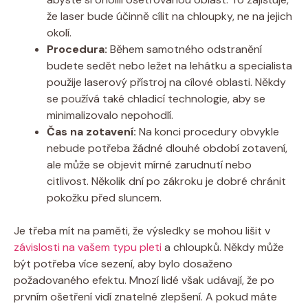
že laser bude účinně cílit na chloupky, ne na jejich
okolí.
Procedura:
Během samotného odstranění
budete sedět nebo ležet na lehátku a specialista
použije laserový přístroj na cílové oblasti. Někdy
se používá také chladicí technologie, aby se
minimalizovalo nepohodlí.
Čas na zotavení:
Na konci procedury obvykle
nebude potřeba žádné dlouhé období zotavení,
ale může se objevit mírné zarudnutí nebo
citlivost. Několik dní po zákroku je dobré chránit
pokožku před sluncem.
Je třeba mít na paměti, že výsledky se mohou lišit v
závislosti na vašem typu pleti
a chloupků. Někdy může
být potřeba více sezení, aby bylo dosaženo
požadovaného efektu. Mnozí lidé však udávají, že po
prvním ošetření vidí znatelné zlepšení. A pokud máte