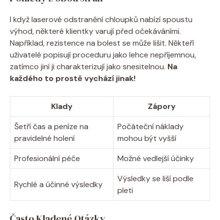
I když laserové odstranění chloupků nabízí spoustu
výhod, některé klientky varují před očekáváními.
Například, rezistence na bolest se může lišit. Někteří
uživatelé popisují proceduru jako lehce nepříjemnou,
zatímco jiní ji charakterizují jako snesitelnou.
Na
každého to prostě vychází jinak!
Klady
Zápory
Šetří čas a peníze na
Počáteční náklady
pravidelné holení
mohou být vyšší
Profesionální péče
Možné vedlejší účinky
Výsledky se liší podle
Rychlé a účinné výsledky
pleti
Často Kladené Otázky