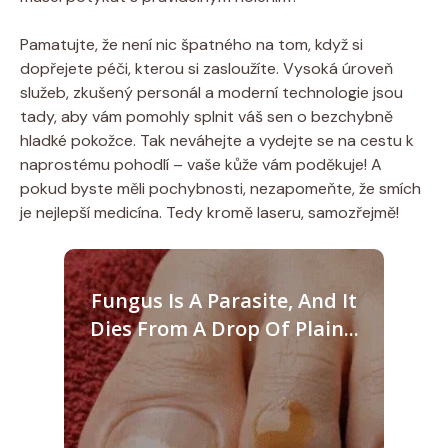
Pamatujte, že není nic špatného na tom, když si
dopřejete péči, kterou si zasloužíte. Vysoká úroveň
služeb, zkušený personál a moderní technologie jsou
tady, aby vám pomohly splnit váš sen o bezchybně
hladké pokožce. Tak neváhejte a vydejte se na cestu k
naprostému pohodlí – vaše kůže vám poděkuje! A
pokud byste měli pochybnosti, nezapomeňte, že smích
je nejlepší medicína. Tedy kromě laseru, samozřejmě!
Fungus Is A Parasite, And It
Dies From A Drop Of Plain...