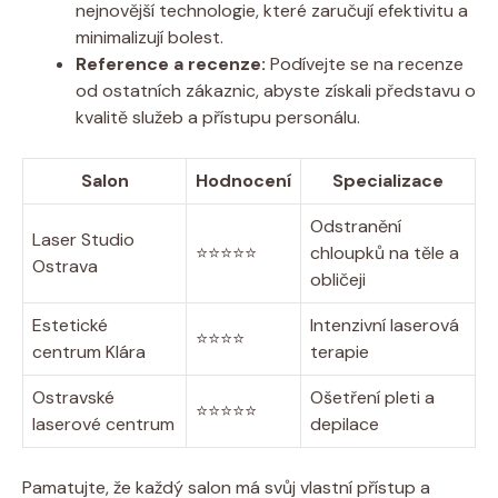
nejnovější technologie, které zaručují efektivitu a
minimalizují bolest.
Reference a recenze:
Podívejte se na recenze
od ostatních zákaznic, abyste získali představu o
kvalitě služeb a přístupu personálu.
Salon
Hodnocení
Specializace
Odstranění
Laser Studio
⭐️⭐️⭐️⭐️⭐️
chloupků na těle a
Ostrava
obličeji
Estetické
Intenzivní laserová
⭐️⭐️⭐️⭐️
centrum Klára
terapie
Ostravské
Ošetření pleti a
⭐️⭐️⭐️⭐️⭐️
laserové centrum
depilace
Pamatujte, že každý salon má svůj vlastní přístup a