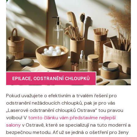
EPILACE
,
ODSTRANĚNÍ CHLOUPKŮ
Pokud uvažujete o efektivním a trvalém řešení pro
odstranění nežádoucích chloupků, pak je pro vás
„Laserové odstranění chloupků Ostrava“ tou pravou
volbou! V
tomto článku vám představíme nejlepší
salony
v Ostravě, které se specializují na tuto moderní a
bezpečnou metodu. Ať už se jedná o ošetření pro ženy