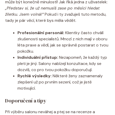
může být konečně minulostí! Jak říká jedna z uživatelek:
„Představ si, že už nemusíš zase po měsíci hledat
žiletku. Jsem volná!“
Pokud i ty zvažuješ tuto metodu,
tady je pár věcí, které bys měla vědět.
Profesionální personál:
Klientky často chválí
zkušenosti specialistů. Mnozí z nich mají v oboru
léta praxe a vědí, jak se správně postarat o tvou
pokožku.
Individuální přístup:
Nezapomeň, že každý typ
pleti je jiný. Salony nabízejí konzultace, kdy se
dozvíš, co pro tvou pokožku doporučují.
Rychlé výsledky:
Některé ženy zaznamenaly
zlepšení už po prvním sezení, což je jistě
motivující.
Doporučení a tipy
Při výběru salonu neváhej a ptej se na recenze a