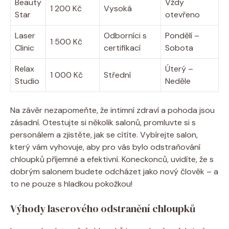
Beauty
Vždy
1 200 Kč
Vysoká
Star
otevřeno
Laser
Odborníci s
Pondělí –
1 500 Kč
Clinic
certifikací
Sobota
Relax
Úterý –
1 000 Kč
Střední
Studio
Neděle
Na závěr nezapomeňte, že intimní zdraví a pohoda jsou
zásadní. Otestujte si několik salonů, promluvte si s
personálem a zjistěte, jak se cítíte. Vybírejte salon,
který vám vyhovuje, aby pro vás bylo odstraňování
chloupků příjemné a efektivní. Koneckonců, uvidíte, že s
dobrým salonem budete odcházet jako nový člověk – a
to ne pouze s hladkou pokožkou!
Výhody laserového odstranění chloupků