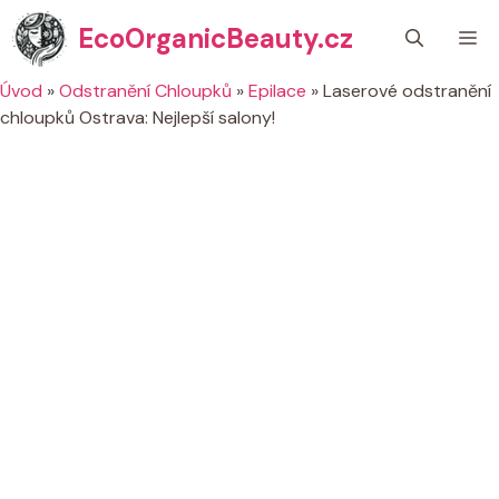
Přeskočit
EcoOrganicBeauty.cz
M
na
obsah
Úvod
»
Odstranění Chloupků
»
Epilace
»
Laserové odstranění
chloupků Ostrava: Nejlepší salony!