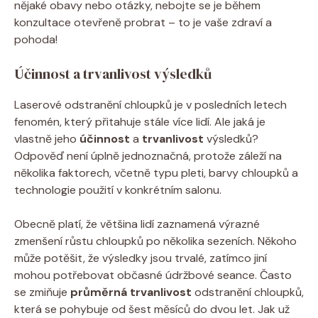
nějaké obavy nebo otázky, nebojte se je během
konzultace otevřeně probrat – to je vaše zdraví a
pohoda!
Účinnost a trvanlivost výsledků
Laserové odstranění chloupků je v posledních letech
fenomén, který přitahuje stále více lidí. Ale jaká je
vlastně jeho
účinnost
a
trvanlivost
výsledků?
Odpověď není úplně jednoznačná, protože záleží na
několika faktorech, včetně typu pleti, barvy chloupků a
technologie použití v konkrétním salonu.
Obecně platí, že většina lidí zaznamená výrazné
zmenšení růstu chloupků po několika sezeních. Někoho
může potěšit, že výsledky jsou trvalé, zatímco jiní
mohou potřebovat občasné údržbové seance. Často
se zmiňuje
průměrná trvanlivost
odstranění chloupků,
která se pohybuje od šest měsíců do dvou let. Jak už