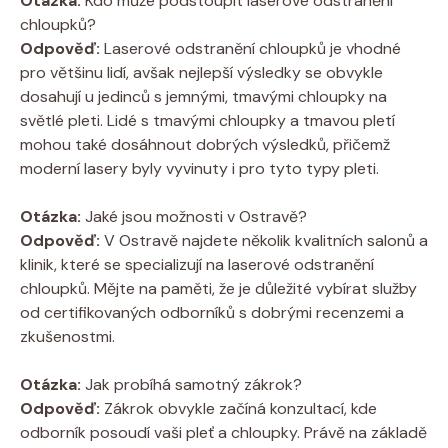
Otázka:
Kdo může podstoupit laserové odstranění
chloupků?
Odpověď:
Laserové odstranění chloupků je vhodné
pro většinu lidí, avšak nejlepší výsledky se obvykle
dosahují u jedinců s jemnými, tmavými chloupky na
světlé pleti. Lidé s tmavými chloupky a tmavou pletí
mohou také dosáhnout dobrých výsledků, přičemž
moderní lasery byly vyvinuty i pro tyto typy pleti.
Otázka:
Jaké jsou možnosti v Ostravě?
Odpověď:
V Ostravě najdete několik kvalitních salonů a
klinik, které se specializují na laserové odstranění
chloupků. Mějte na paměti, že je důležité vybírat služby
od certifikovaných odborníků s dobrými recenzemi a
zkušenostmi.
Otázka:
Jak probíhá samotný zákrok?
Odpověď:
Zákrok obvykle začíná konzultací, kde
odborník posoudí vaši pleť a chloupky. Právě na základě