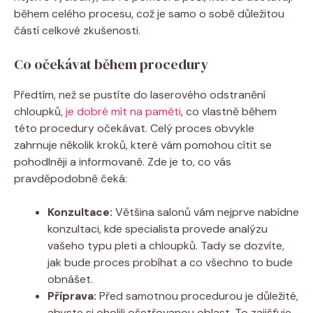
během celého procesu, což je samo o sobě důležitou
částí celkové zkušenosti.
Co očekávat během procedury
Předtím, než se pustíte do laserového odstranění
chloupků,
je dobré mít na paměti
, co vlastně během
této procedury očekávat. Celý proces obvykle
zahrnuje několik kroků, které vám pomohou cítit se
pohodlněji a informovaně. Zde je to, co vás
pravděpodobně čeká:
Konzultace:
Většina salonů vám nejprve nabídne
konzultaci, kde specialista provede analýzu
vašeho typu pleti a chloupků. Tady se dozvíte,
jak bude proces probíhat a co všechno to bude
obnášet.
Příprava:
Před samotnou procedurou je důležité,
abyste si oholili ošetřovanou oblast. To zajišťuje,