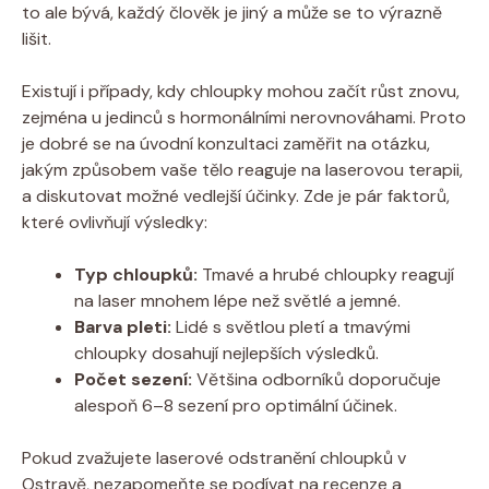
to ale bývá, každý člověk je jiný a může se to výrazně
lišit.
Existují i případy, kdy chloupky mohou začít růst znovu,
zejména u jedinců s hormonálními nerovnováhami. Proto
je dobré se na úvodní konzultaci zaměřit na otázku,
jakým způsobem vaše tělo reaguje na laserovou terapii,
a diskutovat možné vedlejší účinky. Zde je pár faktorů,
které ovlivňují výsledky:
Typ chloupků:
Tmavé a hrubé chloupky reagují
na laser mnohem lépe než světlé a jemné.
Barva pleti:
Lidé s světlou pletí a tmavými
chloupky dosahují nejlepších výsledků.
Počet sezení:
Většina odborníků doporučuje
alespoň 6–8 sezení pro optimální účinek.
Pokud zvažujete laserové odstranění chloupků v
Ostravě, nezapomeňte se podívat na recenze a