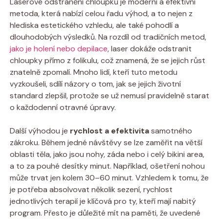
Laserové odstranění chloupků je moderní a efektivní
metoda, která nabízí celou řadu výhod, a to nejen z
hlediska estetického vzhledu, ale také pohodlí a
dlouhodobých výsledků. Na rozdíl od tradičních metod,
jako je holení nebo depilace
, laser dokáže odstranit
chloupky přímo z folikulu, což znamená, že se jejich růst
znatelně zpomalí. Mnoho lidí, kteří tuto metodu
vyzkoušeli, sdílí názory o tom, jak se jejich životní
standard zlepšil, protože se už nemusí pravidelně starat
o každodenní otravné úpravy.
Další výhodou je
rychlost a efektivita
samotného
zákroku. Během jedné návštěvy se lze zaměřit na větší
oblasti těla, jako jsou nohy, záda nebo i celý bikini area,
a to za pouhé desítky minut. Například, ošetření nohou
může trvat jen kolem 30–60 minut. Vzhledem k tomu, že
je potřeba absolvovat několik sezení, rychlost
jednotlivých terapií je klíčová pro ty, kteří mají nabitý
program. Přesto je důležité mít na paměti, že uvedené