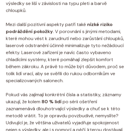
výsledky se liší v závislosti na typu pleti a barvě
chloupků.
Mezi další pozitivní aspekty patří také
nízké riziko
podráždění pokožky
. V porovnání s jinými metodami,
které mohou vést k zarudnutí nebo zarůstání chloupků,
laserové odstranění účinně minimalizuje tyto nežádoucí
efekty. Laserové zařízení je navíc často vybaveno
chladícími systémy, které pomáhají zlepšit komfort
během zákroku. A právě to může být důvodem, proč se
tolik lidí vrací, aby se svěřili do rukou odborníkům ve
specializovaných salonech.
Pokud vás zajímají konkrétní čísla a statistiky, záznamy
ukazují, že kolem
80 % lidí
po sérii ošetření
zaznamenává dlouhotrvající výsledky a chuť se k této
metodě vrátit. To je opravdu povzbudivé, nemyslíte?
Udivující je, že většina uživatelů vyjadřuje spokojenost
nejen s výsledky, ale i s pomocí a péčí, kterou dostávají