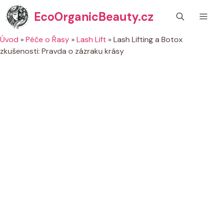
Přeskočit
EcoOrganicBeauty.cz
M
na
obsah
Úvod
»
Péče o Řasy
»
Lash Lift
»
Lash Lifting a Botox
zkušenosti: Pravda o zázraku krásy