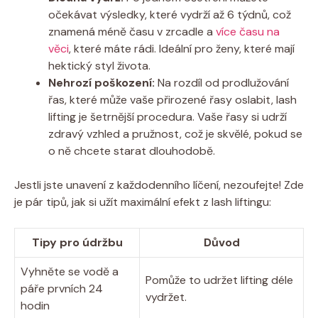
očekávat výsledky, které vydrží až 6 týdnů, což
znamená méně času v zrcadle a
více času na
věci
, které máte rádi. Ideální pro ženy, které mají
hektický styl života.
Nehrozí poškození:
Na rozdíl od prodlužování
řas, které může vaše přirozené řasy oslabit, lash
lifting je šetrnější procedura. Vaše řasy si udrží
zdravý vzhled a pružnost, což je skvělé, pokud se
o ně chcete starat dlouhodobě.
Jestli jste unavení z každodenního líčení, nezoufejte! Zde
je pár tipů, jak si užít maximální efekt z lash liftingu:
Tipy pro údržbu
Důvod
Vyhněte se vodě a
Pomůže to udržet lifting déle
páře prvních 24
vydržet.
hodin