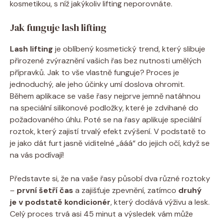
kosmetikou, s níž jakýkoliv lifting neporovnáte.
Jak funguje lash lifting
Lash lifting
je oblíbený kosmetický trend, který slibuje
přirozené zvýraznění vašich řas bez nutnosti umělých
přípravků. Jak to vše vlastně funguje? Proces je
jednoduchý, ale jeho účinky umí doslova ohromit.
Během aplikace se vaše řasy nejprve jemně natáhnou
na speciální silikonové podložky, které je zdvihané do
požadovaného úhlu. Poté se na řasy aplikuje speciální
roztok, který zajistí trvalý efekt zvýšení. V podstatě to
je jako dát furt jasně viditelné „ááá“ do jejich očí, když se
na vás podívají!
Představte si, že na vaše řasy působí dva různé roztoky
–
první šetří čas
a zajišťuje zpevnění, zatímco
druhý
je v podstatě kondicionér
, který dodává výživu a lesk.
Celý proces trvá asi 45 minut a výsledek vám může