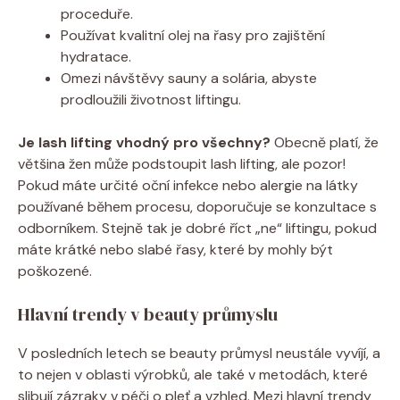
proceduře.
Používat kvalitní olej na řasy pro zajištění
hydratace.
Omezi návštěvy sauny a solária, abyste
prodloužili životnost liftingu.
Je lash lifting vhodný pro všechny?
Obecně platí, že
většina žen může podstoupit lash lifting, ale pozor!
Pokud máte určité oční infekce nebo alergie na látky
používané během procesu, doporučuje se konzultace s
odborníkem. Stejně tak je dobré říct „ne“ liftingu, pokud
máte krátké nebo slabé řasy, které by mohly být
poškozené.
Hlavní trendy v beauty průmyslu
V posledních letech se beauty průmysl neustále vyvíjí, a
to nejen v oblasti výrobků, ale také v metodách, které
slibují zázraky v péči o pleť a vzhled. Mezi hlavní trendy