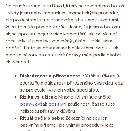
Na druhé straně je tu David, který se rozhodl pro botox.
„Nikdy jsem nebyl fanouškem kosmetických procedur,
ale po desítce let na pracovním trhu jsem si uvědomil,
že mi to může pomoc v práci. Jasně, že jsem o botoxu
slyšel spoustu negativních komentářů, ale po víc než
roce, kdy už jsem byl ‚zpevněný‘, říkám: Udělal jsem
dobře.“ Tímto se dostáváme k důležitému bodu – jak
moc se názory na estetické úpravy mění podle osobní
zkušenosti.
Diskrétnost a přirozenost:
Většina uživatelů
zdůrazňuje důležitost přirozeného výsledku, což
se projevuje i v jejich volbě specialistů.
Rizika vs. užitek:
Mnoho lidí zmiňuje určité
obavy, avšak pozitivní zkušenosti často tuto
nejistotu přetaví v důvěru.
Rituál péče o sebe:
Zákazníci nejsou jen
pasivními příjemci, ale vnímají procedury jako