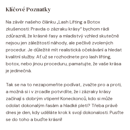
Klíčové Poznatky
Na závěr našeho článku „Lash Lifting a Botox
zkušenosti: Pravda o zázraku krásy“ bychom rádi
zdůraznili, že krásné řasy a mladistvý vzhled skutečně
nejsou jen záležitostí náhody, ale pečlivě zvolených
procedur. Je důležité mít realistická očekávání a hledat
kvalitní služby. Ať už se rozhodnete pro lash lifting,
botox, nebo jinou proceduru, pamatujte, že vaše krása
je jedinečná.
Tak se na to nezapomeňte podívat, zvažte pro a proti,
a možná si i v zrcadle potvrdíte, že i zázraky krásy
začínají s dobrým vtipem! Koneckonců, kdo si může
odolat dokonalým řasám a hladké pleti? Třeba právě
dnes je den, kdy uděláte krok k svojí dokonalosti. Pusťte
se do toho a buďte krásní!