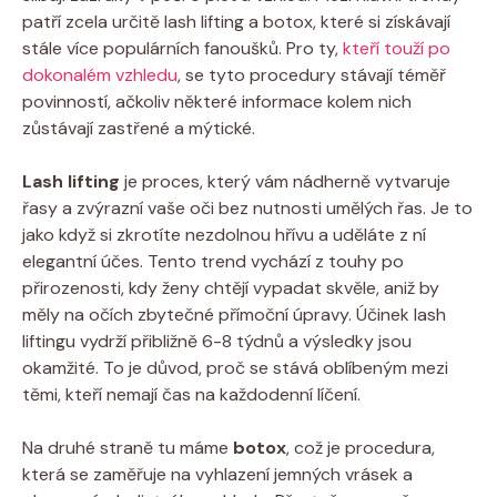
patří zcela určitě lash lifting a botox, které si získávají
stále více populárních fanoušků. Pro ty,
kteří touží po
dokonalém vzhledu
, se tyto procedury stávají téměř
povinností, ačkoliv některé informace kolem nich
zůstávají zastřené a mýtické.
Lash lifting
je proces, který vám nádherně vytvaruje
řasy a zvýrazní vaše oči bez nutnosti umělých řas. Je to
jako když si zkrotíte nezdolnou hřívu a uděláte z ní
elegantní účes. Tento trend vychází z touhy po
přirozenosti, kdy ženy chtějí vypadat skvěle, aniž by
měly na očích zbytečné přímoční úpravy. Účinek lash
liftingu vydrží přibližně 6-8 týdnů a výsledky jsou
okamžité. To je důvod, proč se stává oblíbeným mezi
těmi, kteří nemají čas na každodenní líčení.
Na druhé straně tu máme
botox
, což je procedura,
která se zaměřuje na vyhlazení jemných vrásek a