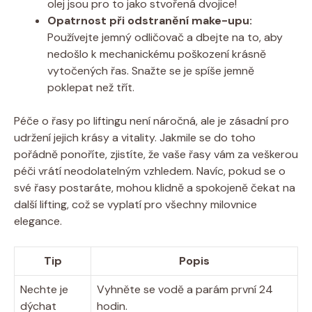
olej jsou pro to jako stvořená dvojice!
Opatrnost při odstranění make-upu:
Používejte jemný odličovač a dbejte na to, aby
nedošlo k mechanickému poškození krásně
vytočených řas. Snažte se je spíše jemně
poklepat než třít.
Péče o řasy po liftingu není náročná, ale je zásadní pro
udržení jejich krásy a vitality. Jakmile se do toho
pořádně ponoříte, zjistíte, že vaše řasy vám za veškerou
péči vrátí neodolatelným vzhledem. Navíc, pokud se o
své řasy postaráte, mohou klidně a spokojeně čekat na
další lifting, což se vyplatí pro všechny milovnice
elegance.
Tip
Popis
Nechte je
Vyhněte se vodě a parám první 24
dýchat
hodin.