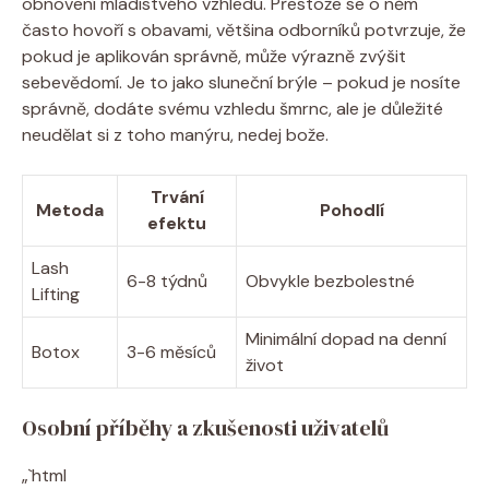
obnovení mladistvého vzhledu. Přestože se o něm
často hovoří s obavami, většina odborníků potvrzuje, že
pokud je aplikován správně, může výrazně zvýšit
sebevědomí. Je to jako sluneční brýle – pokud je nosíte
správně, dodáte svému vzhledu šmrnc, ale je důležité
neudělat si z toho manýru, nedej bože.
Trvání
Metoda
Pohodlí
efektu
Lash
6-8 týdnů
Obvykle bezbolestné
Lifting
Minimální dopad na denní
Botox
3-6 měsíců
život
Osobní příběhy a zkušenosti uživatelů
„`html