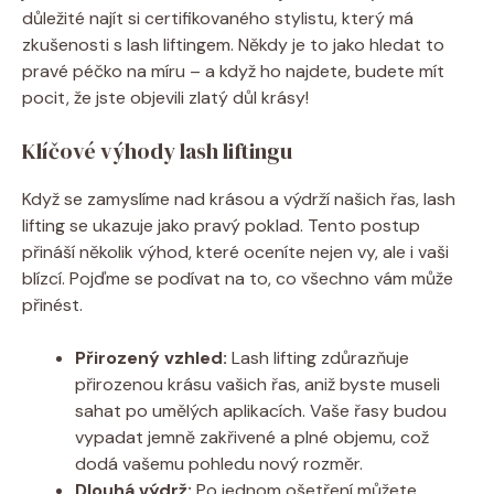
důležité najít si certifikovaného stylistu, který má
zkušenosti s lash liftingem. Někdy je to jako hledat to
pravé péčko na míru – a když ho najdete, budete mít
pocit, že jste objevili zlatý důl krásy!
Klíčové výhody lash liftingu
Když se zamyslíme nad krásou a výdrží našich řas, lash
lifting se ukazuje jako pravý poklad. Tento postup
přináší několik výhod, které oceníte nejen vy, ale i vaši
blízcí. Pojďme se podívat na to, co všechno vám může
přinést.
Přirozený vzhled:
Lash lifting zdůrazňuje
přirozenou krásu vašich řas, aniž byste museli
sahat po umělých aplikacích. Vaše řasy budou
vypadat jemně zakřivené a plné objemu, což
dodá vašemu pohledu nový rozměr.
Dlouhá výdrž:
Po jednom ošetření můžete