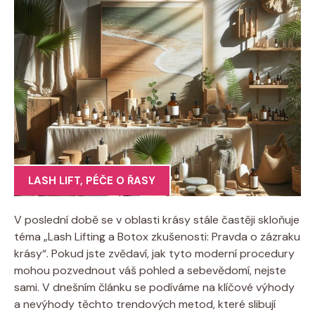
LASH LIFT
,
PÉČE O ŘASY
V poslední době se v oblasti krásy stále častěji skloňuje
téma „Lash Lifting a Botox zkušenosti: Pravda o zázraku
krásy“. Pokud jste zvědaví, jak tyto moderní procedury
mohou pozvednout váš pohled a sebevědomí, nejste
sami. V dnešním článku se podíváme na klíčové výhody
a nevýhody těchto trendových metod, které slibují