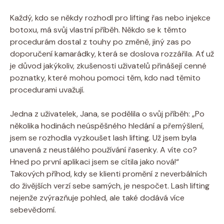
Každý, kdo se někdy rozhodl pro lifting řas nebo injekce
botoxu, má svůj vlastní příběh. Někdo se k těmto
procedurám dostal z touhy po změně, jiný zas po
doporučení kamarádky, která se doslova rozzářila. Ať už
je důvod jakýkoliv, zkušenosti uživatelů přinášejí cenné
poznatky, které mohou pomoci těm, kdo nad těmito
procedurami uvažují.
Jedna z uživatelek, Jana, se podělila o svůj příběh: „Po
několika hodinách neúspěšného hledání a přemýšlení,
jsem se rozhodla vyzkoušet lash lifting. Už jsem byla
unavená z neustálého používání řasenky. A víte co?
Hned po první aplikaci jsem se cítila jako nová!“
Takových příhod, kdy se klienti promění z neverbálních
do živějších verzí sebe samých, je nespočet. Lash lifting
nejenže zvýrazňuje pohled, ale také dodává více
sebevědomí.