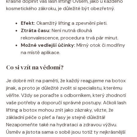
krásně doplnit váš lash lifting! Ovšem, jako u každého
kosmetického zákroku, je důležité být obezřetný.
Efekt:
Okamžitý lifting a zpevnění pleti.
Ztráta času:
Není nutná dlouhá
rekonvalescence, procedura trvá pár minut.
Možné vedlejší účinky:
Mírný otok či modřiny
na místě aplikace.
Co si vzít na vědomí?
Je dobré mít na paměti, že každý reagujeme na botox
jinak, a proto je důležité zvolit si specialistu, kterému
věříte. Vždy se poraďte s odborníkem, který zhodnotí
vaše potřeby a doporučí správné postupy. Ačkoli lash
lifting a botox mohou znít jako zázraky, vězte, že
základní péče o pleť a řasy je stejně důležitá!
Nezapomeňte také na hydrataci a zdravou výživu.
Úsměv a jistota sama o sobě jsou totiž ty nejkrásnější