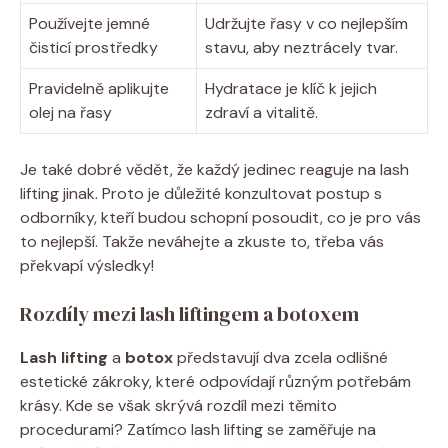
Používejte jemné
Udržujte řasy v co nejlepším
čisticí prostředky
stavu, aby neztrácely tvar.
Pravidelně aplikujte
Hydratace je klíč k jejich
olej na řasy
zdraví a vitalitě.
Je také dobré vědět, že každý jedinec reaguje na lash
lifting jinak. Proto je důležité konzultovat postup s
odborníky, kteří budou schopní posoudit, co je pro vás
to nejlepší. Takže neváhejte a zkuste to, třeba vás
překvapí výsledky!
Rozdíly mezi lash liftingem a botoxem
Lash lifting
a
botox
představují dva zcela odlišné
estetické zákroky, které odpovídají různým potřebám
krásy. Kde se však skrývá rozdíl mezi těmito
procedurami? Zatímco lash lifting se zaměřuje na