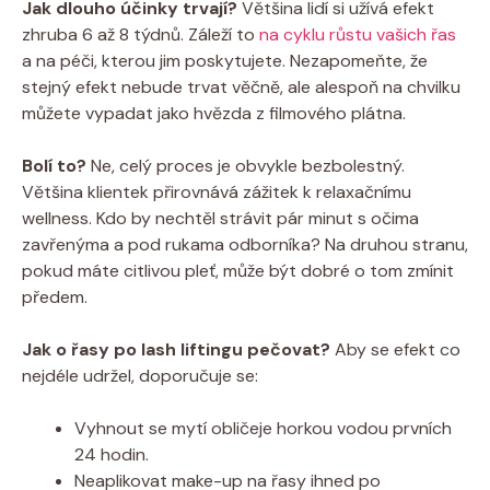
Jak dlouho účinky trvají?
Většina lidí si užívá efekt
zhruba 6 až 8 týdnů. Záleží to
na cyklu růstu vašich řas
a na péči, kterou jim poskytujete. Nezapomeňte, že
stejný efekt nebude trvat věčně, ale alespoň na chvilku
můžete vypadat jako hvězda z filmového plátna.
Bolí to?
Ne, celý proces je obvykle bezbolestný.
Většina klientek přirovnává zážitek k relaxačnímu
wellness. Kdo by nechtěl strávit pár minut s očima
zavřenýma a pod rukama odborníka? Na druhou stranu,
pokud máte citlivou pleť, může být dobré o tom zmínit
předem.
Jak o řasy po lash liftingu pečovat?
Aby se efekt co
nejdéle udržel, doporučuje se:
Vyhnout se mytí obličeje horkou vodou prvních
24 hodin.
Neaplikovat make-up na řasy ihned po