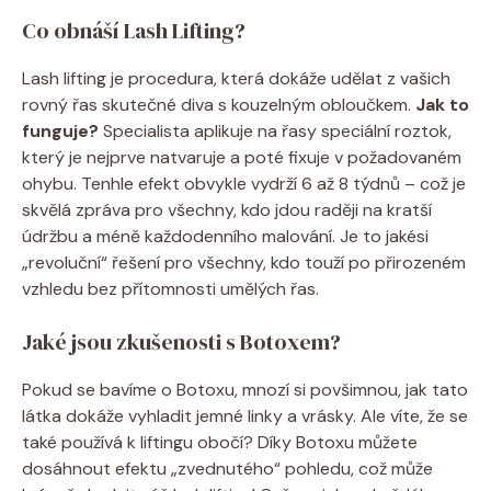
Co obnáší Lash Lifting?
Lash lifting je procedura, která dokáže udělat z vašich
rovný řas skutečné diva s kouzelným obloučkem.
Jak to
funguje?
Specialista aplikuje na řasy speciální roztok,
který je nejprve natvaruje a poté fixuje v požadovaném
ohybu. Tenhle efekt obvykle vydrží 6 až 8 týdnů – což je
skvělá zpráva pro všechny, kdo jdou raději na kratší
údržbu a méně každodenního malování. Je to jakési
„revoluční“ řešení pro všechny, kdo touží po přirozeném
vzhledu bez přítomnosti umělých řas.
Jaké jsou zkušenosti s Botoxem?
Pokud se bavíme o Botoxu, mnozí si povšimnou, jak tato
látka dokáže vyhladit jemné linky a vrásky. Ale víte, že se
také používá k liftingu obočí? Díky Botoxu můžete
dosáhnout efektu „zvednutého“ pohledu, což může