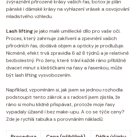
zvýraznění přirozené krásy vašich řas, botox je plán
pánské i dámské krásy na vyhlazení vrásek a osvojování
mladistvého vzhledu.
Lash lifting
je jako malé umělecké dílo pro vaše oči.
Proces, který zahrnuje zakřivení a zpevnění vašich
přírodních řas, dodává objem a opticky je prodlužuje.
Nicméně, efekt trvá zpravidla 6 až 8 týdnů a je relativně
bezbolestný. Pro ženy, které tráví každé ráno přibližně
dvacet minut s kleštičkami na řasy a řasenkou, může
být lash lifting vysvobozením.
Například, vzpomínám si, jak jsem se jednou rozhodla
podstoupit tento zákrok a s radostí jsem zjistila, že
ráno si mohu klidně přispávat, protože moje řasy
vypadaly úžasně i bez make-upu. A co se týče ceny?
Zde je rychlá tabulka s porovnáním nákladů:
Procedura
Cena (přibližně)
Délka účinku