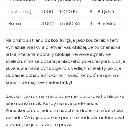
Lash lifting
1 500 – 3 000 Kč
6 – 8 týdnů
Botox
3 000 – 5 500 Kč
3 – 6 měsíců
Na druhou stranu
botox
funguje jako kouzelník, který
vyhlazuje vrásky a přetváří váš obličej. Je to chemická
látka, která temporary blokuje nervové signály ve
svalech, čímž se dosahuje hladkého povrchu pleti. Což je
skvělé, ale může být spojeno s vedlejšími efekty, jako je
dočasné ochabnutí okolních svalů. Že buďme upřímní, i
krásní lidé mají své nedostatky!
Jakýkoli zákrok na krásu by se měl posuzovat z hlediska
jeho účinků i rizik. Každý má své preference.
Koneckonců, co jednoho nadchne, druhého může zcela
odradit. Vždy je dobré se před rozhodnutím informovat
a zvážit, co je pro vás to pravé.