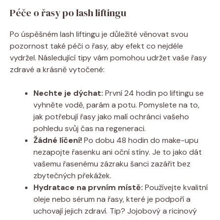
Péče o řasy po lash liftingu
Po úspěšném lash liftingu je důležité věnovat svou
pozornost také péči o řasy, aby efekt co nejdéle
vydržel. Následující tipy vám pomohou udržet vaše řasy
zdravé a krásně vytočené:
Nechte je dýchat:
První 24 hodin po liftingu se
vyhněte vodě, parám a potu. Pomyslete na to,
jak potřebují řasy jako malí ochránci vašeho
pohledu svůj čas na regeneraci.
Žádné líčení!
Po dobu 48 hodin do make-upu
nezapojte řasenku ani oční stíny. Je to jako dát
vašemu řasenému zázraku šanci zazářit bez
zbytečných překážek.
Hydratace na prvním místě:
Používejte kvalitní
oleje nebo sérum na řasy, které je podpoří a
uchovají jejich zdraví. Tip? Jojobový a ricinový