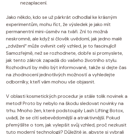
nezaplacení.
Jako někdo, kdo se už párkrát odhodlal ke krásným
experimentům, mohu říct, že výsledek je jako mít
permanentní mini-úsměv na tváři. Zní to možná
neskromně, ale když si člověk uvědomí, jak jedno malé
„zdvižení“ může ovlivnit celý vzhled, je to fascinující!
Samozřejmě, než se rozhodnete, dobře si promyslete,
jak tento zákrok zapadá do vašeho životního stylu.
Rozhodnutí by mělo být informované, takže si dejte čas
na zhodnocení jednotlivých možností a vyhledejte
odborníky, kteří vám mohou vše objasnit.
V oblasti kosmetických procedur je stále tolik novinek a
metod! Proto by nebylo na škodu sledovat novinky na
trhu. Mnoho žen, které podstoupily Lash Lifting Botox,
uvádí, že se cítí sebevědomější a atraktivnější. Pokud
přemýšlíte o tom, jak vylepšit svůj vzhled, proč nezkusit
tuto moderní technologii? Důležité je, abyste si vybrali