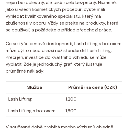
nejen bezbolestný, ale také zcela bezpečný. Nicméně,
jako u všech kosmetických procedur, byste měli
vyhledat kvalifikovaného specialistu, který má
zkušenosti v oboru. Vždy se ptejte na produkty, které
se používají, a požádejte o příklad předchozí práce.
Co se týče cenové dostupnosti, Lash Lifting s botoxem
může být o něco dražší než standardní Lash Lifting.
Přeci jen, investice do kvalitního vzhledu se může
vyplatit. Zde je jednoduchý graf, který ilustruje
průměrné náklady:
Služba
Průměrná cena (CZK)
Lash Lifting
1,200
Lash Lifting s botoxem
1,800
V současné době probíhá mnoho výzkumů ohledně