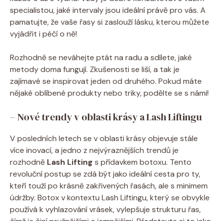
specialistou, jaké intervaly jsou ideální právě pro vás. A
pamatujte, že vaše řasy si zaslouží lásku, kterou můžete
vyjádřit i péčí o ně!
Rozhodně se neváhejte ptát na radu a sdílete, jaké
metody doma fungují. Zkušenosti se liší, a tak je
zajímavé se inspirovat jeden od druhého. Pokud máte
nějaké oblíbené produkty nebo triky, podělte se s námi!
– Nové trendy v oblasti krásy a Lash Liftingu
V posledních letech se v oblasti krásy objevuje stále
více inovací, a jedno z nejvýraznějších trendů je
rozhodně
Lash Lifting
s přídavkem botoxu. Tento
revoluční postup se zdá být jako ideální cesta pro ty,
kteří touží po krásně zakřivených řasách, ale s minimem
údržby. Botox v kontextu Lash Liftingu, který se obvykle
používá k vyhlazování vrásek, vylepšuje strukturu řas,