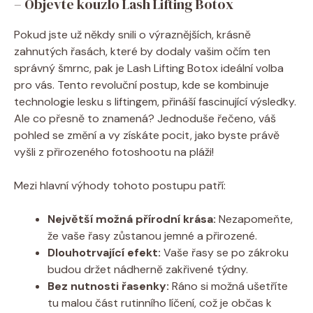
– Objevte kouzlo Lash Lifting Botox
Pokud jste už někdy snili o výraznějších, krásně
zahnutých řasách, které by dodaly vašim očím ten
správný šmrnc, pak je Lash Lifting Botox ideální volba
pro vás. Tento revoluční postup, kde se kombinuje
technologie lesku s liftingem, přináší fascinující výsledky.
Ale co přesně to znamená? Jednoduše řečeno, váš
pohled se změní a vy získáte pocit, jako byste právě
vyšli z přirozeného fotoshootu na pláži!
Mezi hlavní výhody tohoto postupu patří:
Největší možná přírodní krása:
Nezapomeňte,
že vaše řasy zůstanou jemné a přirozené.
Dlouhotrvající efekt:
Vaše řasy se po zákroku
budou držet nádherně zakřivené týdny.
Bez nutnosti řasenky:
Ráno si možná ušetříte
tu malou část rutinního líčení, což je občas k