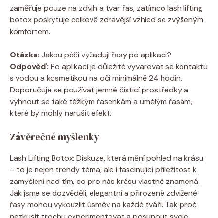
zaměřuje pouze na zdvih a tvar řas, zatímco lash lifting
botox poskytuje celkově zdravější vzhled se zvýšeným
komfortem.
Otázka:
Jakou péči vyžadují řasy po aplikaci?
Odpověď:
Po aplikaci je důležité vyvarovat se kontaktu
s vodou a kosmetikou na oči minimálně 24 hodin.
Doporučuje se používat jemné čisticí prostředky a
vyhnout se také těžkým řasenkám a umělým řasám,
které by mohly narušit efekt.
Závěrečné myšlenky
Lash Lifting Botox: Diskuze, která mění pohled na krásu
– to je nejen trendy téma, ale i fascinující příležitost k
zamyšlení nad tím, co pro nás krásu vlastně znamená.
Jak jsme se dozvěděli, elegantní a přirozeně zdvižené
řasy mohou vykouzlit úsměv na každé tváři. Tak proč
nezkusit trochu experimentovat a posunout svoje