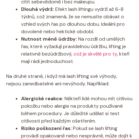
cítit sebevědomě i bez makeupu.
Dlouhá výdrž:
Efekt lash liftingu vydrží až 6-8
týdnů, což znamená, že se nemusíte obávat o
vzhled svých řas po dlouhou dobu. Ideální pro
dovolené nebo hektické období.
Nutnost méně údržby:
Na rozdíl od umělých
řas, které vyžadují pravidelnou údržbu, lifting je
relativně bezúdržbový,
což je skvělé pro ty
, kteří
mají rádi jednoduchost.
Na druhé straně, i když má lash lifting své výhody,
nejsou zanedbatelné ani nevýhody. Například:
Alergické reakce:
Někteří lidé mohou mít citlivou
pokožku nebo alergie na produkty používané
během procedury. Je důležité udělat si test
citlivosti před každým ošetřením.
Riziko poškození řas:
Pokud se lash lifting
provádí opakovaně nebo nesprávně, může dojít k