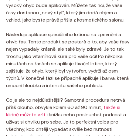
vysoký ohyb bude aplikován. Můžete tak říci, že vaše
řasy dostanou „nový styl“, který jim dodá objem a
vzhled, jako byste právě přišla z kosmetického salonu.
Následuje aplikace speciálního lotionu na zpevnění a
ohyb řas. Tento produkt se postará o to, aby vaše řasy
nejen vypadaly krásně, ale také byly zdravé. Je to tak
trochu jako vitamínová kúra pro vaše oči! Po několika
minutách na řasách se aplikuje fixační lotion, který
zajišťuje, že ohyb, který byl vytvořen, vydrží až osm
týdnů. V konečné fázi se případně aplikuje i barva, která
umocní hloubku a intenzitu vašeho pohledu.
Co je ale to nejdůležitější? Samotná procedura netrvá
příliš dlouho, obvykle kolem 60 až 90 minut,
takže si
klidně můžete vzít
i knížku nebo poslouchat podcast a
užívat si chvilku pro sebe. Je to perfektní volba pro
všechny, kdo chtějí vypadat skvěle bez nutnosti