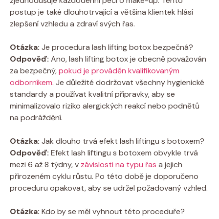
zjednodušuje každodenní péči o make-up. Tento
postup je také dlouhotrvající a většina klientek hlásí
zlepšení vzhledu a zdraví svých řas.
Otázka:
Je procedura lash lifting botox bezpečná?
Odpověď:
Ano, lash lifting botox je obecně považován
za bezpečný,
pokud je prováděn kvalifikovaným
odborníkem
. Je důležité dodržovat všechny hygienické
standardy a používat kvalitní přípravky, aby se
minimalizovalo riziko alergických reakcí nebo podnětů
na podráždění.
Otázka:
Jak dlouho trvá efekt lash liftingu s botoxem?
Odpověď:
Efekt lash liftingu s botoxem obvykle trvá
mezi 6 až 8 týdny, v
závislosti na typu řas
a jejich
přirozeném cyklu růstu. Po této době je doporučeno
proceduru opakovat, aby se udržel požadovaný vzhled.
Otázka:
Kdo by se měl vyhnout této proceduře?