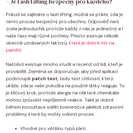
– Je Lash Lifting bezpečný pro každého?
Pokud se zajímáte o lash lifting, možná se ptáte, zda je
tento proces bezpečný pro všechny. Odpověď není
zcela jednoduchá, protože každý z nás je jedinečný a i
naše řasy mají různé potřeby. Přesto existuje několik
obecně uznávaných faktorů,
které je dobré mít na
paměti
.
Naštěstí existuje mnoho studií a recenzí od lidí, kteří je
prováděli. Zejména se doporučuje, aby před aplikací
podstoupili
patch test
, tedy test citlivosti, který
ukáže, zda je vaše pokožka na použité látky reaguje. To
je klíčový krok, protože alergie na některé chemikálie
mohou způsobit nepříjemné reakce. Také je dobré
během konzultace sdělit kosmetičce jakékoli zdravotní
problémy, které by mohly ovlivnit proces.
Vhodné pro většinu typů pleti.