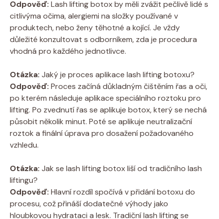
Odpověď:
Lash lifting botox by měli zvážit pečlivě lidé s
citlivýma očima, alergiemi na složky používané v
produktech, nebo ženy těhotné a kojící. Je vždy
důležité konzultovat s odborníkem, zda je procedura
vhodná pro každého jednotlivce.
Otázka:
Jaký je proces aplikace lash lifting botoxu?
Odpověď:
Proces začíná důkladným čištěním řas a oči,
po kterém následuje aplikace speciálního roztoku pro
lifting. Po zvednutí řas se aplikuje botox, který se nechá
působit několik minut. Poté se aplikuje neutralizační
roztok a finální úprava pro dosažení požadovaného
vzhledu.
Otázka:
Jak se lash lifting botox liší od tradičního lash
liftingu?
Odpověď:
Hlavní rozdíl spočívá v přidání botoxu do
procesu, což přináší dodatečné výhody jako
hloubkovou hydrataci a lesk. Tradiční lash lifting se