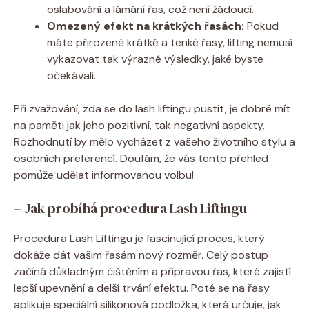
oslabování a lámání řas, což není žádoucí.
Omezený efekt na krátkých řasách:
Pokud
máte přirozeně krátké a tenké řasy, lifting nemusí
vykazovat tak výrazné výsledky, jaké byste
očekávali.
Při zvažování, zda se do lash liftingu pustit, je dobré mít
na paměti jak jeho pozitivní, tak negativní aspekty.
Rozhodnutí by mělo vycházet z vašeho životního stylu a
osobních preferencí. Doufám, že vás tento přehled
pomůže udělat informovanou volbu!
– Jak probíhá procedura Lash Liftingu
Procedura Lash Liftingu je fascinující proces, který
dokáže dát vašim řasám nový rozměr. Celý postup
začíná důkladným čištěním a přípravou řas, které zajistí
lepší upevnění a delší trvání efektu. Poté se na řasy
aplikuje speciální silikonová podložka, která určuje, jak