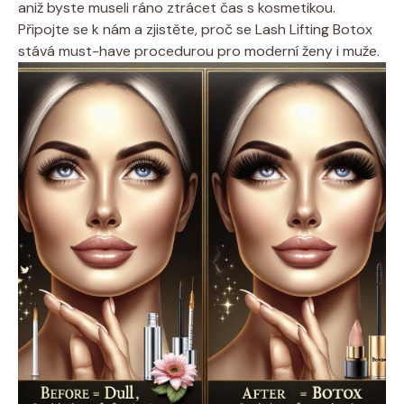
aniž byste museli ráno ztrácet čas s kosmetikou.
Připojte se k nám a zjistěte, proč se Lash Lifting Botox
stává must-have procedurou pro moderní ženy i muže.