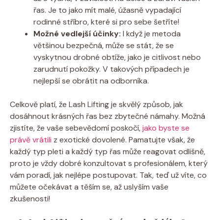
řas. Je to jako mít malé, úžasně vypadající
rodinné stříbro, které si pro sebe šetříte!
Možné vedlejší účinky:
I když je metoda
většinou bezpečná, může se stát, že se
vyskytnou drobné obtíže, jako je citlivost nebo
zarudnutí pokožky. V takových případech je
nejlepší se obrátit na odborníka.
Celkově platí, že Lash Lifting je skvělý způsob, jak
dosáhnout krásných řas bez zbytečné námahy. Možná
zjistíte, že vaše sebevědomí poskočí,
jako byste se
právě vrátili
z exotické dovolené. Pamatujte však, že
každý typ pleti a každý typ řas může reagovat odlišně,
proto je vždy dobré konzultovat s profesionálem, který
vám poradí, jak nejlépe postupovat. Tak, teď už víte, co
můžete očekávat a těším se, až uslyším vaše
zkušenosti!