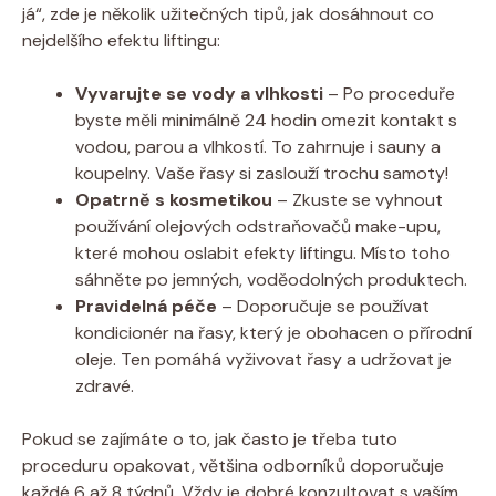
já“, zde je několik užitečných tipů, jak dosáhnout co
nejdelšího efektu liftingu:
Vyvarujte se vody a vlhkosti
– Po proceduře
byste měli minimálně 24 hodin omezit kontakt s
vodou, parou a vlhkostí. To zahrnuje i sauny a
koupelny. Vaše řasy si zaslouží trochu samoty!
Opatrně s kosmetikou
– Zkuste se vyhnout
používání olejových odstraňovačů make-upu,
které mohou oslabit efekty liftingu. Místo toho
sáhněte po jemných, voděodolných produktech.
Pravidelná péče
– Doporučuje se používat
kondicionér na řasy, který je obohacen o přírodní
oleje. Ten pomáhá vyživovat řasy a udržovat je
zdravé.
Pokud se zajímáte o to, jak často je třeba tuto
proceduru opakovat, většina odborníků doporučuje
každé 6 až 8 týdnů. Vždy je dobré konzultovat s vaším