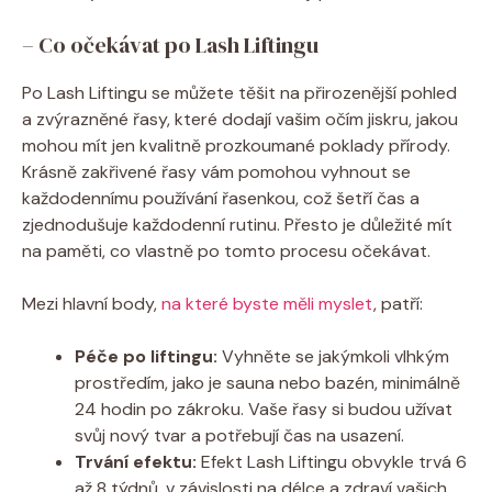
– Co očekávat po Lash Liftingu
Po Lash Liftingu se můžete těšit na přirozenější pohled
a zvýrazněné řasy, které dodají vašim očím jiskru, jakou
mohou mít jen kvalitně prozkoumané poklady přírody.
Krásně zakřivené řasy vám pomohou vyhnout se
každodennímu používání řasenkou, což šetří čas a
zjednodušuje každodenní rutinu. Přesto je důležité mít
na paměti, co vlastně po tomto procesu očekávat.
Mezi hlavní body,
na které byste měli myslet
, patří:
Péče po liftingu:
Vyhněte se jakýmkoli vlhkým
prostředím, jako je sauna nebo bazén, minimálně
24 hodin po zákroku. Vaše řasy si budou užívat
svůj nový tvar a potřebují čas na usazení.
Trvání efektu:
Efekt Lash Liftingu obvykle trvá 6
až 8 týdnů, v závislosti na délce a zdraví vašich