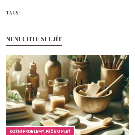
TAGS:
NENECHTE SI UJÍT
KOŽNÍ PROBLÉMY
,
PÉČE O PLEŤ