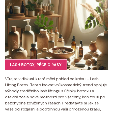
LASH BOTOX
,
PÉČE O ŘASY
Vítejte v diskusi, která mění pohled na krásu – Lash
Lifting Botox. Tento inovativní kosmetický trend spojuje
výhody tradičního lash liftingu s účinky botoxu a
otevírá zcela nové možnosti pro všechny, kdo touží po
bezchybně zdvižených řasách. Představte si, jak se
vaše oči rozjasní a podtrhnou vaši přirozenou krásu,