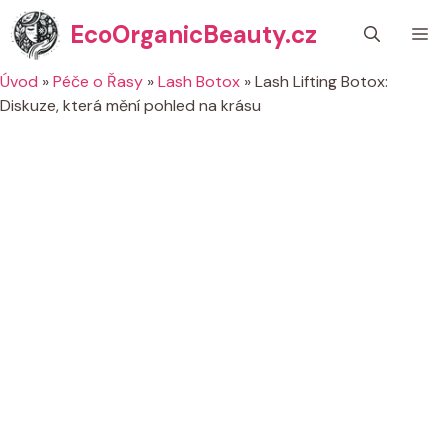
Přeskočit
EcoOrganicBeauty.cz
M
na
obsah
Úvod
»
Péče o Řasy
»
Lash Botox
»
Lash Lifting Botox:
Diskuze, která mění pohled na krásu