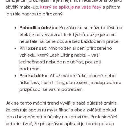
čímž je činí pružnějšími a jemnějšími. Představte si to jako
skvělý make-up,
který se aplikuje na vaše řasy
a přitom
je stále naprosto přirozený!
Pohodlí a údržba:
Po zákroku se můžete těšit na
efekt, který vydrží až 6-8 týdnů, což je jako mít
neustále nalíčené oči, ale bez každodenní práce.
Přirozenost:
Mnoho žen si cení přirozeného
vzhledu, který Lash Lifting nabízí – vaší
jedinečnosti nebude nic ubírat, pouze ji
podtrhne.
Pro každého:
Ať už máte krátké, dlouhé, nebo
řídké řasy, Lash Lifting s botoxem je adaptabilní a
přizpůsobí se vašim potřebám.
Jak se tento módní trend vyvíjí, je také důležité zmínit,
že existuje spoustu mystifikací a obav, zvláště pokud
jde o bezpečnost a účinky na zdraví řas. Profesionální
estetici tvrdí, že při správné aplikaci je tento postup