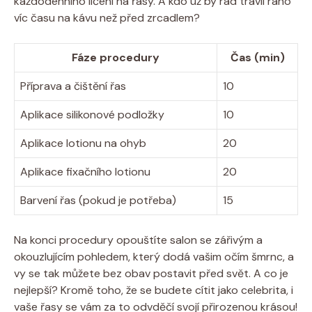
každodenního líčení na řasy. A kdo už by rád trávil ráno
víc času na kávu než před zrcadlem?
Fáze procedury
Čas (min)
Příprava a čištění řas
10
Aplikace silikonové podložky
10
Aplikace lotionu na ohyb
20
Aplikace fixačního lotionu
20
Barvení řas (pokud je potřeba)
15
Na konci procedury opouštíte salon se zářivým a
okouzlujícím pohledem, který dodá vašim očím šmrnc, a
vy se tak můžete bez obav postavit před svět. A co je
nejlepší? Kromě toho, že se budete cítit jako celebrita, i
vaše řasy se vám za to odvděčí svojí přirozenou krásou!