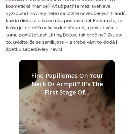
kosmetické hranice? Ať už patříte mezi svéhlavé
vyzkoušet novinky nebo se držíte osvědčených trandů,
každá diskuze o kráse nás posouvá dál. Pamatujte, že
krása je, co dělá naše srdce šťastné, a pokud vám k
tomu pomůže Lash Lifting Botox, tak proč ne? Zkuste
to, uvidíte, že se zamilujete – a třeba vám to dodá i
špetku sebedůvěry navíc!
Find Papillomas On Your
Neck Or Armpit? It's The
First Stage Of...