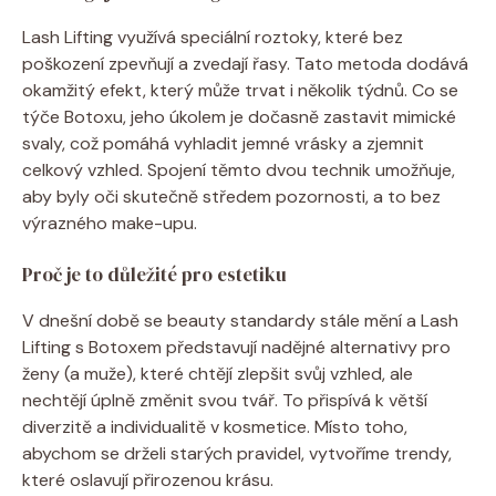
Lash Lifting využívá speciální roztoky, které bez
poškození zpevňují a zvedají řasy. Tato metoda dodává
okamžitý efekt, který může trvat i několik týdnů. Co se
týče Botoxu, jeho úkolem je dočasně zastavit mimické
svaly, což pomáhá vyhladit jemné vrásky a zjemnit
celkový vzhled. Spojení těmto dvou technik umožňuje,
aby byly oči skutečně středem pozornosti, a to bez
výrazného make-upu.
Proč je to důležité pro estetiku
V dnešní době se beauty standardy stále mění a Lash
Lifting s Botoxem představují nadějné alternativy pro
ženy (a muže), které chtějí zlepšit svůj vzhled, ale
nechtějí úplně změnit svou tvář. To přispívá k větší
diverzitě a individualitě v kosmetice. Místo toho,
abychom se drželi starých pravidel, vytvoříme trendy,
které oslavují přirozenou krásu.