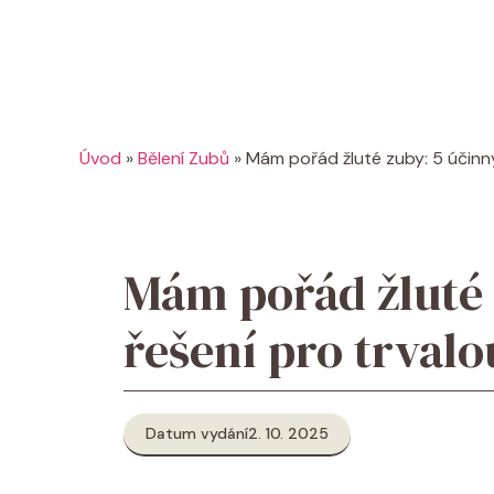
Úvod
»
Bělení Zubů
»
Mám pořád žluté zuby: 5 účinný
Mám pořád žluté 
řešení pro trvalo
Datum vydání
2. 10. 2025