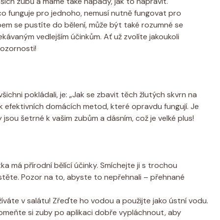
šich zubů a máme také nápady, jak to napravit.
 co funguje pro jednoho, nemusí nutně fungovat pro
em se pustíte do bělení, může být také rozumné se
kávaným vedlejším účinkům. Ať už zvolíte jakoukoli
pozornosti!
šichni pokládali, je: „Jak se zbavit těch žlutých skvrn na
 efektivních domácích metod, které opravdu fungují. Je
y jsou šetrné k vašim zubům a dásním, což je velké plus!
ka má přírodní bělící účinky. Smíchejte ji s trochou
istěte. Pozor na to, abyste to nepřehnali – přehnané
váte v salátu! Zřeďte ho vodou a použijte jako ústní vodu.
meňte si zuby po aplikaci dobře vypláchnout, aby