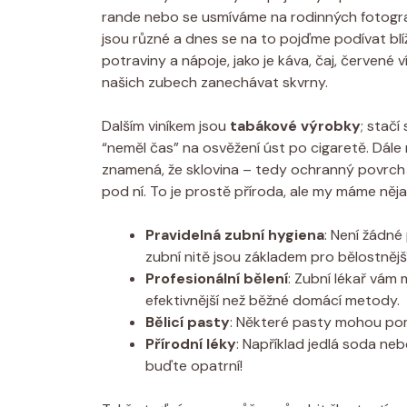
rande nebo se usmíváme na rodinných fotogra
jsou různé a dnes se na to pojďme podívat blí
potraviny a nápoje, jako je káva, čaj, červen
našich zubech zanechávat skvrny.
Dalším viníkem jsou
tabákové výrobky
; stač
“neměl čas” na osvěžení úst po cigaretě. Dál
znamená, že sklovina – tedy ochranný povrch 
pod ní. To je prostě příroda, ale my máme něja
Pravidelná zubní hygiena
: Není žádné
zubní nitě jsou základem pro bělostnějš
Profesionální bělení
: Zubní lékař vám
efektivnější než běžné domácí metody.
Bělicí pasty
: Některé pasty mohou pom
Přírodní léky
: Například jedlá soda neb
buďte opatrní!