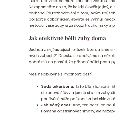
Takže teď víme, co může způsobit žloutnutí na
Nezapomeňte na to, že každý člověk je jiný, a
druhého. Při rozhodování o tom, jakým způsob
poradit s odborníkem, abyste se vyhnuli neoče
metodu, vaše zuby si zaslouží trochu lásky a 
Jak efektivně bělit zuby doma
Jednou z nejčastějších otázek, kterou jsme si v
mých zubech?“ Dneska se podíváme na několik
dobré mít na paměti, že přírodní bělící postup
Mezi nejoblíbenější možnosti patří:
Soda bikarbona:
Tato bílá zázračná lát
citronové šťávy a jemně si s tím zuby č
používání může poškodit zubní sklovinu!
Jablečný ocet:
Ano, ten ocet, co použí
Pomáhá odstraňovat skvrny, ale nezapo