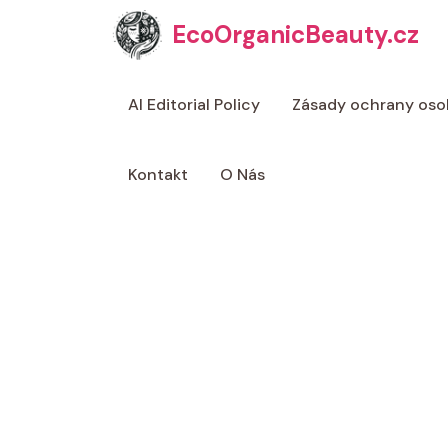
Přeskočit
EcoOrganicBeauty.cz
na
obsah
AI Editorial Policy
Zásady ochrany oso
Kontakt
O Nás