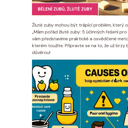
BĚLENÍ ZUBŮ
,
ŽLUTÉ ZUBY
Žluté zuby mohou být trápící problém, který ov
„Mám pořád žluté zuby: 5 účinných řešení pro 
vám představíme praktické a osvědčené met
kterém toužíte. Připravte se na to, že už brzy
důvěrou!