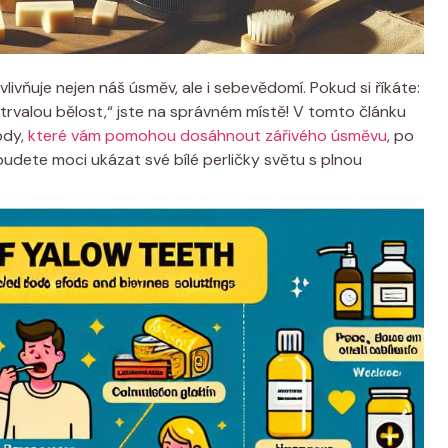
livňuje nejen náš úsměv, ale i sebevědomí. Pokud si říkáte:
trvalou bělost,“ jste na správném místě! V tomto článku
ody,
které vám pomohou dosáhnout zářivého úsměvu
, po
 budete moci ukázat své bílé perličky světu s plnou