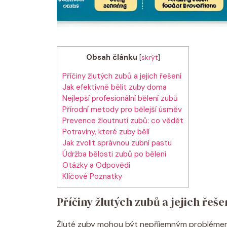
Obsah článku
[
skrýt
]
Příčiny žlutých zubů a jejich řešení
Jak efektivně bělit zuby doma
Nejlepší profesionální bělení zubů
Přírodní metody pro bělejší úsměv
Prevence žloutnutí zubů: co vědět
Potraviny, které zuby bělí
Jak zvolit správnou zubní pastu
Údržba bělosti zubů po bělení
Otázky a Odpovědi
Klíčové Poznatky
Příčiny žlutých zubů a jejich řeše
Žluté zuby mohou být nepříjemným problémem, 