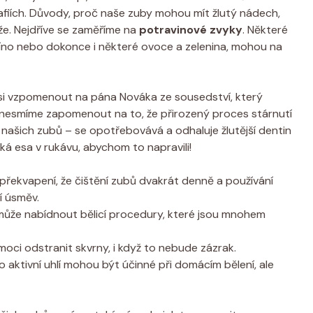
fiích. Důvody, proč naše zuby mohou mít žlutý nádech,
že. Nejdříve se zaměříme na
potravinové zvyky
. Některé
é víno nebo dokonce i některé ovoce a zelenina, mohou na
í si vzpomenout na pána Nováka ze sousedství, který
e nesmíme zapomenout na to, že přirozený proces stárnutí
našich zubů – se opotřebovává a odhaluje žlutější dentin
ká esa v rukávu, abychom to napravili!
 překvapení, že čištění zubů dvakrát denně a používání
í úsměv.
 může nabídnout bělicí procedury, které jsou mnohem
oci odstranit skvrny, i když to nebude zázrak.
o aktivní uhlí mohou být účinné při domácím bělení, ale