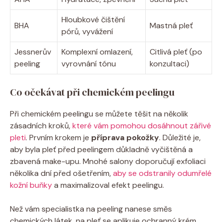
Hloubkové čištění
BHA
Mastná pleť
pórů, vyvážení
Jessnerův
Komplexní omlazení,
Citlivá pleť (po
peeling
vyrovnání tónu
konzultaci)
Co očekávat při chemickém peelingu
Při chemickém peelingu se můžete těšit na několik
zásadních kroků,
které vám pomohou dosáhnout zářivé
pleti
. Prvním krokem je
příprava pokožky
. Důležité je,
aby byla pleť před peelingem důkladně vyčištěná a
zbavená make-upu. Mnohé salony doporučují exfoliaci
několika dní před ošetřením,
aby se odstranily odumřelé
kožní buňky
a maximalizoval efekt peelingu.
Než vám specialistka na peeling nanese směs
chemických látek, na pleť se aplikuje ochranný krém,