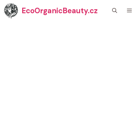
Přeskočit
EcoOrganicBeauty.cz
M
na
obsah