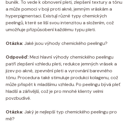
buněk. To vede k obnovení pleti, zlepšení textury a tónu
a může pomoci v boji proti akné, jemným vráskám a
hyperpigmentaci. Existují různé typy chemických
peelingů, které se liší svou intenzitou a složením, což
umožňuje přizpůsobení každému typu pleti.
Otázka:
Jaké jsou výhody chemického peelingu?
Odpověď:
Mezi hlavní výhody chemického peelingu
patří zlepšení vzhledu pleti, redukce jemných vrásek a
jizev po akné, zpevnění pleti a vyrovnání barevného
tónu. Procedura také stimuluje produkci kolagenu, což
může přispět k mladšímu vzhledu. Po peelingu bývá pleť
hladší a zářivější, což je pro mnohé klienty velmi
povzbudivé.
Otázka:
Jaký je nejlepší typ chemického peelingu pro
mě?