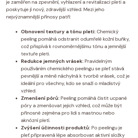
je zaměřen na zpevnění, vyhlazení a revitalizaci pleti a
poskytuje jí nový, zdravější vzhled. Mezi jeho
nejvýznamnější přínosy patří:
Obnovení textury a tónu pleti:
Chemický
peeling pomáhá odstranit odumřelé kožní buňky,
což přispívá k rovnoměrnějšímu tónu a jemnější
textuře pleti.
Redukce jemných vrásek:
Pravidelným
používáním chemického peelingu se pleť stává
pevnější a méně náchylná k tvorbě vrásek, což je
ideální pro všechny, kdo se snaží o mladistvý
vzhled.
Zmenšení pórů:
Peeling pomáhá čistit ucpané
póry a zmenšovat jejich vzhled, což může být
přínosné zejména pro lidi s mastnou nebo
aknózní pletí.
Zvýšení účinnosti produktů:
Po peelingu je
pleť připravená lépe absorbovat aktivní složky