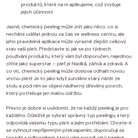
produktů, které na ni aplikujeme, což zvyšuje
jejich účinnost.
Jasně, chemický peeling může znít jako něco, co si
necháte udělat jednou za čas ve wellness centru, ale
jeho pravidelná aplikace může výrazně zlepšit celkový
stav vaší pleti. Představte si, jak se po týdnech
používání produktu, který vám byl doporučen, najednou
cítíte jako superstar – pleť je hladká, zářivá a zdravá. A
co víc, chemický peeling může doslova odhalit novou
vrstvu pleti! Je to jako když sundáte starý nátěr ze
stolu a pod ním se objeví nádherný dřevěný povrch,
který potřebuje jen malou údržbu.
Přesto je dobré si uvědomit, že ne každý peeling je pro
každého. Důležité je vybrat správný typ peelingu, který
odpovídá vašemu typu pleti a jejím potřebám. Chcete-li
se vyhnout nepříjemným překvapením, doporučuji se
poradit s odborníkem, který vám poradí, jaký peeling