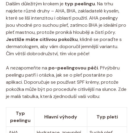
Dalším důležitým krokem je
typ peelingu
. Na trhu
najdete různé druhy – AHA, BHA, zakladatelé kyselin,
které se liší intenzitou i oblastí použití. AHA peelingy
jsou vhodné pro suchou pleť, zatímco BHA je ideální pro
pleť mastnou, protože proniká hlouběji a čistí póry.
Jestliže máte citlivou pokožku
, klidně se poraďte s
dermatologem, aby vám doporučil jemnější variantu.
Čím větší dobrodružství, tím více péče!
A nezapomeňte na
po-peelingovou péči
. Přvýběru
peelingu patří i otázka, jak se o pleť postaráte po
aplikaci. Doporučuje se používat SPF krémy, protože
pokožka může být po proceduře citlivější na slunce. Zde
je malá tabulka, která zjednoduší vaši volbu:
Typ
Hlavní výhody
Typ pleti
peelingu
AHA
Hydratace, zpevnění
Suchá pleť