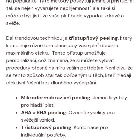
na popularitě. Tyto metody poskytují jemnější přístup, a
tak se nejen vyvarujete nepříjemností, ale také si
můžete být jisti, že vaše pleť bude vypadat zdravě a
svěže.
Dal trendovou technikou je
třístupňový peeling
, který
kombinuje různé formulace, aby vaše pleť dosáhla
maximálního efektu. Tento přístup umožňuje
personalizaci, což znamená, že si můžete vybrat
procedury přesně na míru vašim potřebám. Není divu, že
se tento způsob stal tak oblíbeným u těch, kteří hledají
efektivní řešení bez dlouhého vyčerpání.
Mikrodermabrazivní peeling:
Jemné krystaly
pro hladší pleť.
AHA a BHA peeling:
Ovocné kyseliny pro
svěžejší vzhled.
Třístupňový peeling:
Kombinace pro
individuální potřeby.