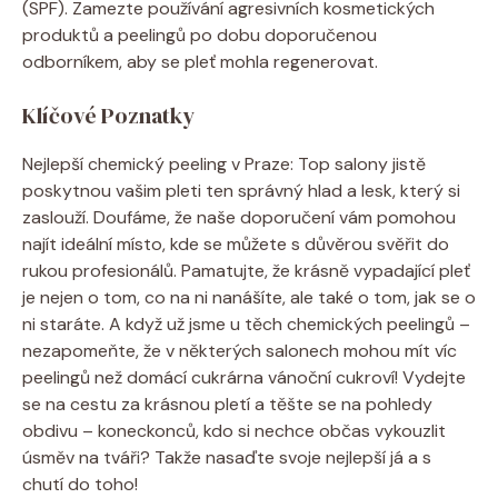
(SPF). Zamezte používání agresivních kosmetických
produktů a peelingů po dobu doporučenou
odborníkem, aby se pleť mohla regenerovat.
Klíčové Poznatky
Nejlepší chemický peeling v Praze: Top salony jistě
poskytnou vašim pleti ten správný hlad a lesk, který si
zaslouží. Doufáme, že naše doporučení vám pomohou
najít ideální místo, kde se můžete s důvěrou svěřit do
rukou profesionálů. Pamatujte, že krásně vypadající pleť
je nejen o tom, co na ni nanášíte, ale také o tom, jak se o
ni staráte. A když už jsme u těch chemických peelingů –
nezapomeňte, že v některých salonech mohou mít víc
peelingů než domácí cukrárna vánoční cukroví! Vydejte
se na cestu za krásnou pletí a těšte se na pohledy
obdivu – koneckonců, kdo si nechce občas vykouzlit
úsměv na tváři? Takže nasaďte svoje nejlepší já a s
chutí do toho!