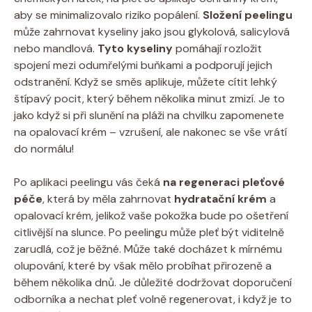
aby se minimalizovalo riziko popálení.
Složení peelingu
může zahrnovat kyseliny jako jsou glykolová, salicylová
nebo mandlová.
Tyto kyseliny
pomáhají rozložit
spojení mezi odumřelými buňkami a podporují jejich
odstranění. Když se směs aplikuje, můžete cítit lehký
štípavý pocit, který během několika minut zmizí. Je to
jako když si při slunění na pláži na chvilku zapomenete
na opalovací krém – vzrušení, ale nakonec se vše vrátí
do normálu!
Po aplikaci peelingu vás čeká
na regeneraci pleťové
péče
, která by měla zahrnovat
hydratační krém
a
opalovací krém, jelikož vaše pokožka bude po ošetření
citlivější na slunce. Po peelingu může pleť být viditelně
zarudlá, což je běžné. Může také docházet k mírnému
olupování, které by však mělo probíhat přirozeně a
během několika dnů. Je důležité dodržovat doporučení
odborníka a nechat pleť volně regenerovat, i když je to