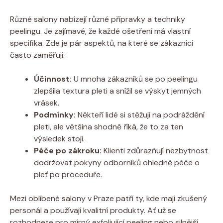
Různé salony nabízejí různé přípravky a techniky
peelingu. Je zajímavé, že každé ošetření má vlastní
specifika. Zde je pár aspektů, na které se zákazníci
často zaměřují:
Účinnost:
U mnoha zákazníků se po peelingu
zlepšila textura pleti a snížil se výskyt jemných
vrásek.
Podmínky:
Někteří lidé si stěžují na podráždění
pleti, ale většina shodně říká, že to za ten
výsledek stojí.
Péče po zákroku:
Klienti zdůrazňují nezbytnost
dodržovat pokyny odborníků ohledně péče o
pleť po proceduře.
Mezi oblíbené salony v Praze patří ty, kde mají zkušený
personál a používají kvalitní produkty. Ať už se
rozhodnete pro mírný exfoliující peeling nebo silnější