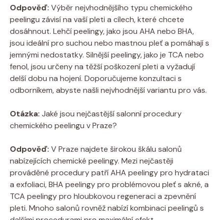
Odpověď:
Výběr nejvhodnějšího typu chemického
peelingu závisí na vaší pleti a cílech, které chcete
dosáhnout. Lehčí peelingy, jako jsou AHA nebo BHA,
jsou ideální pro suchou nebo mastnou pleť a pomáhají s
jemnými nedostatky. Silnější peelingy, jako je TCA nebo
fenol, jsou určeny na těžší poškození pleti a vyžadují
delší dobu na hojení. Doporučujeme konzultaci s
odborníkem, abyste našli nejvhodnější variantu pro vás.
Otázka:
Jaké jsou nejčastější salonní procedury
chemického peelingu v Praze?
Odpověď:
V Praze najdete širokou škálu salonů
nabízejících chemické peelingy. Mezi nejčastěji
prováděné procedury patří AHA peelingy pro hydrataci
a exfoliaci, BHA peelingy pro problémovou pleť s akné, a
TCA peelingy pro hloubkovou regeneraci a zpevnění
pleti. Mnoho salonů rovněž nabízí kombinaci peelingů s
dalšími procedurami pro maximální efekt.