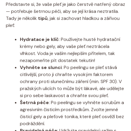
Představte si, že vaše pleť je jako čerstvě natřený obraz
— potřebuje šetrnou péči, aby se její krása neztratila.
Tady je několik
tipů
, jak si zachovat hladkou a zářivou
pleť:
Hydratace je klíč
: Používejte husté hydratační
krémy nebo gely, aby vaše pleť neztrácela
vlhkost. Voda je vaším nejlepším přítelem, tak
nezapomeňte pít dostatek tekutin!
Vyhněte se slunci
: Po peelingu se pleť stává
citlivější, proto ji chraňte vysokým faktorem
ochrany proti slunečnímu záření (min. SPF 30). V
pražských ulicích to může být lákavé, ale udělejte
si pro sebe laskavost a chraňte svou pleť.
Šetrná péče
: Po peelingu se vyhněte scrubům a
agresivním čisticím prostředkům. Zvolte jemné
čisticí gely a pleťové tonika, které pleť osvěží bez
podráždění.
Pravidelná péče
: Udržujte pravidelný režim s