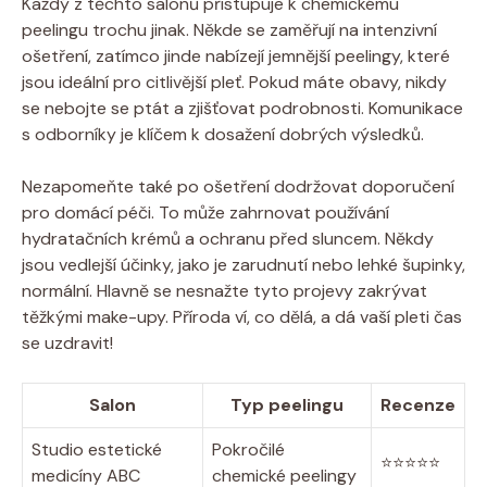
Každý z těchto salonů přistupuje k chemickému
peelingu trochu jinak. Někde se zaměřují na intenzivní
ošetření, zatímco jinde nabízejí jemnější peelingy, které
jsou ideální pro citlivější pleť. Pokud máte obavy, nikdy
se nebojte se ptát a zjišťovat podrobnosti. Komunikace
s odborníky je klíčem k dosažení dobrých výsledků.
Nezapomeňte také po ošetření dodržovat doporučení
pro domácí péči. To může zahrnovat používání
hydratačních krémů a ochranu před sluncem. Někdy
jsou vedlejší účinky, jako je zarudnutí nebo lehké šupinky,
normální. Hlavně se nesnažte tyto projevy zakrývat
těžkými make-upy. Příroda ví, co dělá, a dá vaší pleti čas
se uzdravit!
Salon
Typ peelingu
Recenze
Studio estetické
Pokročilé
⭐⭐⭐⭐⭐
medicíny ABC
chemické peelingy