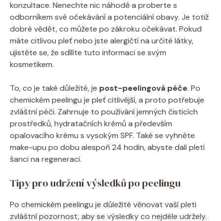
konzultace. Nenechte nic náhodě a proberte s
odborníkem své očekávání a potenciální obavy. Je totiž
dobré vědět, co můžete po zákroku očekávat. Pokud
máte citlivou pleť nebo jste alergičtí na určité látky,
ujistěte se, že sdílíte tuto informaci se svým
kosmetikem.
To, co je také důležité, je
post-peelingová péče
. Po
chemickém peelingu je pleť citlivější, a proto potřebuje
zvláštní péči. Zahrnuje to používání jemných čisticích
prostředků, hydratačních krémů a především
opalovacího krému s vysokým SPF. Také se vyhněte
make-upu po dobu alespoň 24 hodin, abyste dali pleti
šanci na regeneraci.
Tipy pro udržení výsledků po peelingu
Po chemickém peelingu je důležité věnovat vaší pleti
zvláštní pozornost, aby se výsledky co nejdéle udržely.