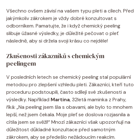
Všechno ovšem závisí na vašem typu pleti a cílech. Před
jakýmkoliv zákrokem je vždy dobré konzultovat s
odborníkem. Pamatujte, že i když chemický peeling
slibuje úžasné výsledky, je důležité pečovat o pleť
následně, aby si držela svoji krásu co nejdéle!
Zkušenosti zákazníků s chemickým
peelingem
V posledních letech se chemický peeling stal populární
metodou pro zlepšení vzhledu pleti. Zákazníci, kteří tuto
proceduru podstoupili, často sdílejí své zkušenosti a
výsledky. Například
Martina
, 32letá maminka z Prahy,
říká: „Na peeling jsem šla s obavami, ale bylo to mnohem
lepší, než jsem čekala. Moje pleť se doslova rozjasnila a
cítila jsem se svěží!“ Mnozí zákazníci však upozorňují na
důležitost důkladné konzultace před samotným
zákrokem, aby se předešlo nežádoucím reakcím.