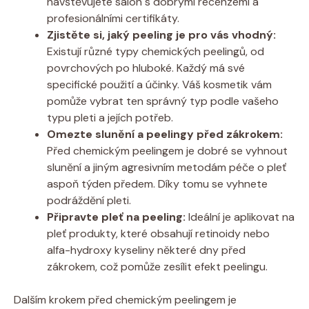
navštěvujete salon s dobrými recenzemi a
profesionálními certifikáty.
Zjistěte si, jaký peeling je pro vás vhodný:
Existují různé typy chemických peelingů, od
povrchových po hluboké. Každý má své
specifické použití a účinky. Váš kosmetik vám
pomůže vybrat ten správný typ podle vašeho
typu pleti a jejích potřeb.
Omezte slunění a peelingy před zákrokem:
Před chemickým peelingem je dobré se vyhnout
slunění a jiným agresivním metodám péče o pleť
aspoň týden předem. Díky tomu se vyhnete
podráždění pleti.
Připravte pleť na peeling:
Ideální je aplikovat na
pleť produkty, které obsahují retinoidy nebo
alfa-hydroxy kyseliny některé dny před
zákrokem, což pomůže zesílit efekt peelingu.
Dalším krokem před chemickým peelingem je