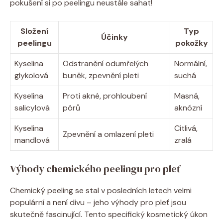
pokušení si po peelingu neustále sahat!
Složení
Typ
Účinky
peelingu
pokožky
Kyselina
Odstranění odumřelých
Normální,
glykolová
buněk, zpevnění pleti
suchá
Kyselina
Proti akné, prohloubení
Masná,
salicylová
pórů
aknózní
Kyselina
Citlivá,
Zpevnění a omlazení pleti
mandlová
zralá
Výhody chemického peelingu pro pleť
Chemický peeling se stal v posledních letech velmi
populární a není divu – jeho výhody pro pleť jsou
skutečně fascinující. Tento specifický kosmetický úkon