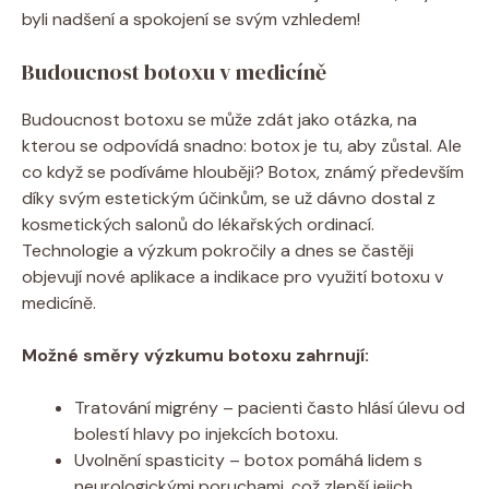
byli nadšení a spokojení se svým vzhledem!
Budoucnost botoxu v medicíně
Budoucnost botoxu se může zdát jako otázka, na
kterou se odpovídá snadno: botox je tu, aby zůstal. Ale
co když se podíváme hlouběji? Botox, známý především
díky svým estetickým účinkům, se už dávno dostal z
kosmetických salonů do lékařských ordinací.
Technologie a výzkum pokročily a dnes se častěji
objevují nové aplikace a indikace pro využití botoxu v
medicíně.
Možné směry výzkumu botoxu zahrnují:
Tratování migrény – pacienti často hlásí úlevu od
bolestí hlavy po injekcích botoxu.
Uvolnění spasticity – botox pomáhá lidem s
neurologickými poruchami, což zlepší jejich