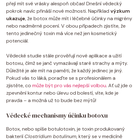
přejí mít své vrásky alespoň občas! Dnešní vědecký
pokrok navíc přináší nové možnosti. Například
výzkum
ukazuje
, že botox může mít i léčebné účinky na migrény
nebo nadměrné pocení. V obou případech zjistíte, že
tento jedinečný toxin má více než jen kosmetický
potenciál.
Vědecké studie stále prověřují nové aplikace a užití
botoxu, čímž se janč vymazávají staré strachy a mýty.
Důležité je ale mít na paměti, že každý jedinec je jiný.
Pokud vás to láká, poraďte se s profesionálem a
zjistěte, co
může být pro vás nejlepší volbou
. Ať už jde o
zpevnění kontur nebo úlevu od bolestí, víte, kde je
pravda – a možná už to bude bez mýtů!
Vědecké mechanismy účinku botoxu
Botox, nebo spíše botulotoxin, je toxin produkovaný
bakterií
Clostridium botulinum
, který se v medicíně