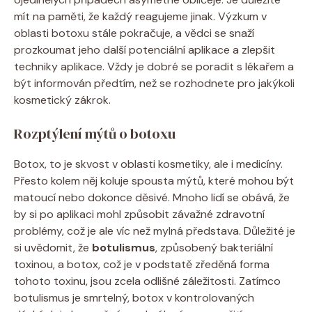
mít na paměti, že každý reagujeme jinak. Výzkum v
oblasti botoxu stále pokračuje, a vědci se snaží
prozkoumat jeho další potenciální aplikace a zlepšit
techniky aplikace. Vždy je dobré se poradit s lékařem a
být informován předtím, než se rozhodnete pro jakýkoli
kosmetický zákrok.
Rozptýlení mýtů o botoxu
Botox, to je skvost v oblasti kosmetiky, ale i medicíny.
Přesto kolem něj koluje spousta mýtů, které mohou být
matoucí nebo dokonce děsivé. Mnoho lidí se obává, že
by si po aplikaci mohl způsobit závažné zdravotní
problémy, což je ale víc než mylná představa. Důležité je
si uvědomit, že
botulismus
, způsobený bakteriální
toxinou, a botox, což je v podstatě zředěná forma
tohoto toxinu, jsou zcela odlišné záležitosti. Zatímco
botulismus je smrtelný, botox v kontrolovaných