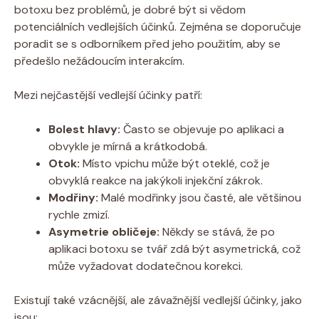
botoxu bez problémů, je dobré být si vědom
potenciálních vedlejších účinků. Zejména se doporučuje
poradit se s odborníkem před jeho použitím, aby se
předešlo nežádoucím interakcím.
Mezi nejčastější vedlejší účinky patří:
Bolest hlavy:
Často se objevuje po aplikaci a
obvykle je mírná a krátkodobá.
Otok:
Místo vpichu může být oteklé, což je
obvyklá reakce na jakýkoli injekční zákrok.
Modřiny:
Malé modřinky jsou časté, ale většinou
rychle zmizí.
Asymetrie obličeje:
Někdy se stává, že po
aplikaci botoxu se tvář zdá být asymetrická, což
může vyžadovat dodatečnou korekci.
Existují také vzácnější, ale závažnější vedlejší účinky, jako
jsou: