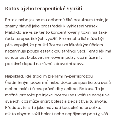
Botox a jeho terapeutické využití
Botox, nebo jak se mu odborně říká botulinum toxin, je
známy hlavně jako prostředek k vyhlazení vrásek.
Málokdo ale ví, že tento koncentrovaný toxin má také
řadu terapeutických využití. Pro mnoho lidí může být
překvapující, že použití Botoxu za lékařským účelem
nezahrnuje pouze estetickou stránku věci. Tento lék má
schopnost blokovat nervové impulzy, což může mít
pozitivní dopad na různé zdravotní stavy.
Například, lidé trpící migrénami, hyperhidrózou
(nadměrným pocením) nebo dokonce spasticitou svalů
mohou nalézt úlevu právě díky aplikaci Botoxu. To je
možné, protože po injekci botoxu se uvolňuje napětí ve
svalech, což může snížit bolest a zlepšit kvalitu života.
Představte si to jako mávnutí kouzelného proutku:
místo abyste zažili bolest nebo nepříjemné pocity, váš