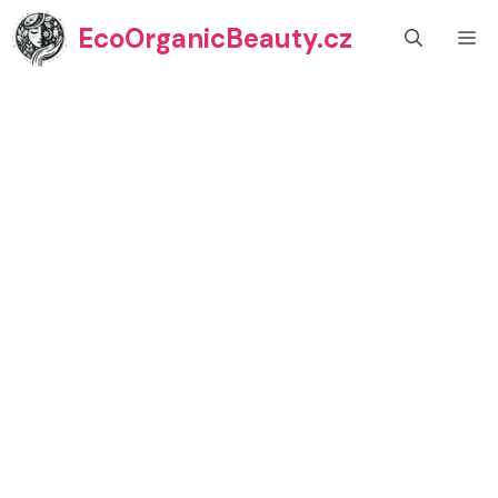
Přeskočit
EcoOrganicBeauty.cz
M
na
obsah