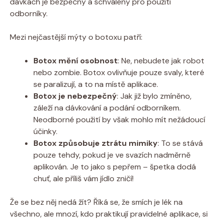
dávkách je bezpečný a schválený pro použití
odborníky.
Mezi nejčastější mýty o botoxu patří:
Botox mění osobnost
: Ne, nebudete jak robot
nebo zombie. Botox ovlivňuje pouze svaly, které
se paralizují, a to na místě aplikace.
Botox je nebezpečný
: Jak již bylo zmíněno,
záleží na dávkování a podání odborníkem.
Neodborné použití by však mohlo mít nežádoucí
účinky.
Botox způsobuje ztrátu mimiky
: To se stává
pouze tehdy, pokud je ve svazích nadměrně
aplikován. Je to jako s pepřem – špetka dodá
chuť, ale příliš vám jídlo zničí!
Že se bez něj nedá žít? Říká se, že smích je lék na
všechno, ale mnozí, kdo praktikují pravidelné aplikace, si