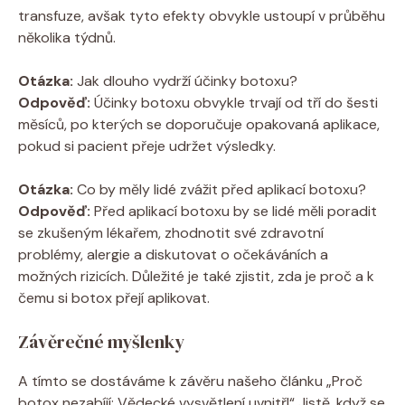
transfuze, avšak tyto efekty obvykle ustoupí v průběhu
několika týdnů.
Otázka:
Jak dlouho vydrží účinky botoxu?
Odpověď:
Účinky botoxu obvykle trvají od tří do šesti
měsíců, po kterých se doporučuje opakovaná aplikace,
pokud si pacient přeje udržet výsledky.
Otázka:
Co by měly lidé zvážit před aplikací botoxu?
Odpověď:
Před aplikací botoxu by se lidé měli poradit
se zkušeným lékařem, zhodnotit své zdravotní
problémy, alergie a diskutovat o očekáváních a
možných rizicích. Důležité je také zjistit, zda je proč a k
čemu si botox přejí aplikovat.
Závěrečné myšlenky
A tímto se dostáváme k závěru našeho článku „Proč
botox nezabíjí: Vědecké vysvětlení uvnitř!“ Jistě, když se