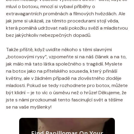
mluví o botoxu, mnozí si vybaví příběhy o
extravagantních proměnách a filmových hvězdách. Ale
jak jsme si ukázali, za těmito procedurami stojí věda,
která pomáhá udržovat naši pokožku svěží a mladistvou
bez jakýchkoliv nebezpečných dopadů.
Takže příště, když uvidíte někoho s těmi slavnými
„botoxovými rysy“, vzpomeňte si na náš článek a na to,
jak málo má tato látka společného s tragédií. Myslete
na botox jako na přítelského souseda, který přináší
květiny, ale v žádném případě na zlověstného zloděje
mladosti. Pokud se tedy rozhodnete pro botox, můžete
být klidní – je to víc o úsměvu než o hrůze! Děkujeme, že
jste s námi prozkoumali tento fascinující svět a těšíme
se na vaše myšlenky!
Find Papillomas On Your