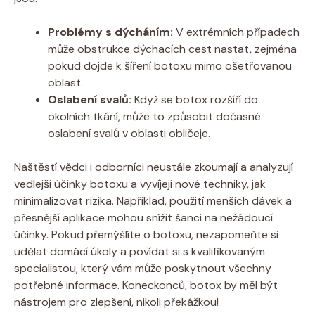
Problémy s dýcháním:
V extrémních případech
může obstrukce dýchacích cest nastat, zejména
pokud dojde k šíření botoxu mimo ošetřovanou
oblast.
Oslabení svalů:
Když se botox rozšíří do
okolních tkání, může to způsobit dočasné
oslabení svalů v oblasti obličeje.
Naštěstí vědci i odborníci neustále zkoumají a analyzují
vedlejší účinky botoxu a vyvíjejí nové techniky, jak
minimalizovat rizika. Například, použití menších dávek a
přesnější aplikace mohou snížit šanci na nežádoucí
účinky. Pokud přemýšlíte o botoxu, nezapomeňte si
udělat domácí úkoly a povídat si s kvalifikovaným
specialistou, který vám může poskytnout všechny
potřebné informace. Koneckonců, botox by měl být
nástrojem pro zlepšení, nikoli překážkou!