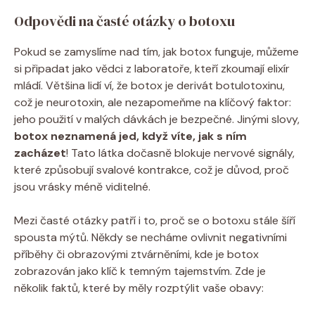
Odpovědi na časté otázky o botoxu
Pokud se zamyslíme nad tím, jak botox funguje, můžeme
si připadat jako vědci z laboratoře, kteří zkoumají elixír
mládí. Většina lidí ví, že botox je derivát botulotoxinu,
což je neurotoxin, ale nezapomeňme na klíčový faktor:
jeho použití v malých dávkách je bezpečné. Jinými slovy,
botox neznamená jed, když víte, jak s ním
zacházet
! Tato látka dočasně blokuje nervové signály,
které způsobují svalové kontrakce, což je důvod, proč
jsou vrásky méně viditelné.
Mezi časté otázky patří i to, proč se o botoxu stále šíří
spousta mýtů. Někdy se necháme ovlivnit negativními
příběhy či obrazovými ztvárněními, kde je botox
zobrazován jako klíč k temným tajemstvím. Zde je
několik faktů, které by měly rozptýlit vaše obavy: