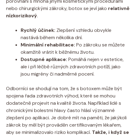
porovnání s mnoha jinými kosmetickými procedurami
nebo chirurgickými zákroky, botox se jeví jako
relativně
nízkorizikový
.
Rychlý účinek:
Zlepšení vzhledu obvykle
nastává během několika dní.
Minimální rehabilitace:
Po zákroku se můžete
okamžitě vrátit k běžnému životu.
Dostupné aplikace:
Pomáhá nejen v estetice,
ale i při léčbě různých zdravotních potíží, jako
jsou migrény či nadměrné pocení.
Odborníci se shodují na tom, že s botoxem může být
spojena řada zdravotních výhod, které se mohou
dodatečně projevit na kvalitě života. Například lidé s
chronickými bolestmi hlavy často hlásí významné
zlepšení po aplikaci. Je dobré mít na paměti, že jakýkoli
zákrok by měl být prováděn certifikovaným lékařem,
aby se minimalizovalo riziko komplikací.
Takže, i když se