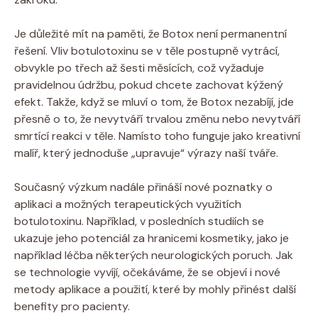
Je důležité mít na paměti, že Botox není permanentní
řešení. Vliv botulotoxinu se v těle postupně vytrácí,
obvykle po třech až šesti měsících, což vyžaduje
pravidelnou údržbu, pokud chcete zachovat kýžený
efekt. Takže, když se mluví o tom, že Botox nezabíjí, jde
přesně o to, že nevytváří trvalou změnu nebo nevytváří
smrtící reakci v těle. Namísto toho funguje jako kreativní
malíř, který jednoduše „upravuje“ výrazy naší tváře.
Současný výzkum nadále přináší nové poznatky o
aplikaci a možných terapeutických využitích
botulotoxinu. Například, v posledních studiích se
ukazuje jeho potenciál za hranicemi kosmetiky, jako je
například léčba některých neurologických poruch. Jak
se technologie vyvíjí, očekáváme, že se objeví i nové
metody aplikace a použití, které by mohly přinést další
benefity pro pacienty.