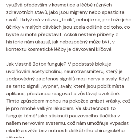
využívá především v kosmetice a léčbě různých
zdravotních stavů, jako jsou migrény nebo spasticita
svalů. I když má v názvu „toxik“, nebojte se, protože jeho
účinky v malých dávkách jsou zcela odlišné od toho, co
byste si mohli představit. Ačkoli některé příběhy z
historie nám ukazují, jak nebezpečný může být, v
kontextu kosmetické léčby je dávkování klíčové.
Jak vlastně Botox funguje? V podstatě blokuje
uvolňování acetylcholinu, neurotransmiteru, který je
zodpovědný za přenos signálů mezi nervy a svaly. Když
se tento signál „vypne“, svaly, které jsou poblíž místa
aplikace, přestanou reagovat a zůstávají uvolněné.
Tímto způsobem mohou na pokožce zmizet vrásky, což
je pro mnohé velkým lákadlem. Ve skutečnosti to
funguje téměř jako stisknutí pauzovacího tlačítka v
našem nervovém systému, což nám umožňuje vypadat
mladě a svěže bez nutnosti delikátního chirurgického
zákroku.