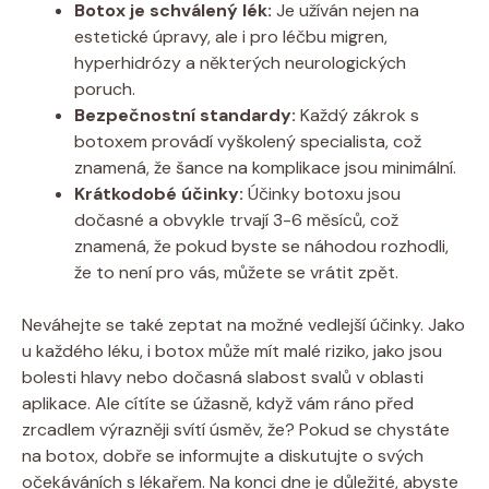
Botox je schválený lék:
Je užíván nejen na
estetické úpravy, ale i pro léčbu migren,
hyperhidrózy a některých neurologických
poruch.
Bezpečnostní standardy:
Každý zákrok s
botoxem provádí vyškolený specialista, což
znamená, že šance na komplikace jsou minimální.
Krátkodobé účinky:
Účinky botoxu jsou
dočasné a obvykle trvají 3-6 měsíců, což
znamená, že pokud byste se náhodou rozhodli,
že to není pro vás, můžete se vrátit zpět.
Neváhejte se také zeptat na možné vedlejší účinky. Jako
u každého léku, i botox může mít malé riziko, jako jsou
bolesti hlavy nebo dočasná slabost svalů v oblasti
aplikace. Ale cítíte se úžasně, když vám ráno před
zrcadlem výrazněji svítí úsměv, že? Pokud se chystáte
na botox, dobře se informujte a diskutujte o svých
očekáváních s lékařem. Na konci dne je důležité, abyste