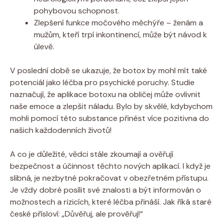
pohybovou schopnost.
Zlepšení funkce močového měchýře – ženám a
mužům, kteří trpí inkontinencí, může být návod k
úlevě.
V poslední době se ukazuje, že botox by mohl mít také
potenciál jako léčba pro psychické poruchy. Studie
naznačují, že aplikace botoxu na obličej může ovlivnit
naše emoce a zlepšit náladu. Bylo by skvělé, kdybychom
mohli pomocí této substance přinést více pozitivna do
našich každodenních životů!
A co je důležité, vědci stále zkoumají a ověřují
bezpečnost a účinnost těchto nových aplikací. I když je
slibná, je nezbytné pokračovat v obezřetném přístupu.
Je vždy dobré posílit své znalosti a být informován o
možnostech a rizicích, které léčba přináší. Jak říká staré
české přísloví: „Důvěřuj, ale prověřuj!“