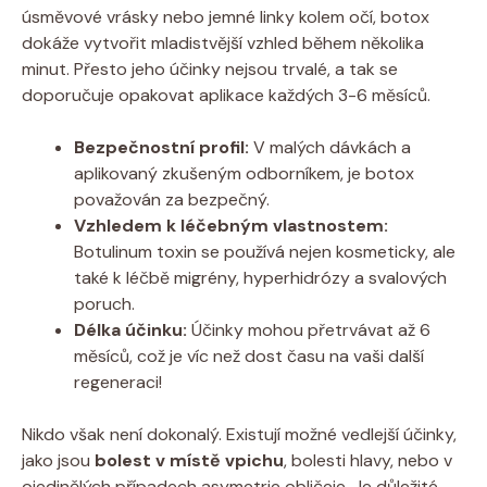
úsměvové vrásky nebo jemné linky kolem očí, botox
dokáže vytvořit mladistvější vzhled během několika
minut. Přesto jeho účinky nejsou trvalé, a tak se
doporučuje opakovat aplikace každých 3-6 měsíců.
Bezpečnostní profil:
V malých dávkách a
aplikovaný zkušeným odborníkem, je botox
považován za bezpečný.
Vzhledem k léčebným vlastnostem:
Botulinum toxin se používá nejen kosmeticky, ale
také k léčbě migrény, hyperhidrózy a svalových
poruch.
Délka účinku:
Účinky mohou přetrvávat až 6
měsíců, což je víc než dost času na vaši další
regeneraci!
Nikdo však není dokonalý. Existují možné vedlejší účinky,
jako jsou
bolest v místě vpichu
, bolesti hlavy, nebo v
ojedinělých případech asymetrie obličeje. Je důležité