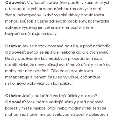
Odpověď:
V případě správného použití v kosmetických
a terapeutických procedurách botox obvykle není
životu nebezpečný. I když vysoké dávky botulotoxinu
mohou způsobit vážné zdravotní problémy, kosmetické
aplikace využívají jen velmi malé množství, které
bezpečně účinkuje na svaly.
Otázka:
Jak se botox dostává do těla, a proč neškodí?
Odpověď:
Botox se aplikuje injekčně do určitých svalů.
Dávky používané v kosmetických procedurách jsou
natolik nízké, že nevyvolávají systémové účinky, které by
mohly být nebezpečné. Tělo navíc botulotoxin
metabolizuje a během času se vylučuje, což snižuje
riziko jakýchkoliv vážných komplikací.
Otázka:
Jaké jsou běžné vedlejší účinky botoxu?
Odpověď:
Mezi běžné vedlejší účinky patří dočasná
bolest v místě injekce, otok nebo modřiny. Někteří lidé
mohou zažít také mírnou svalovou slabost v oblastech