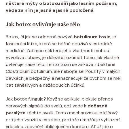
některé mýty o botoxu šíří jako lesním požárem,
věda za ním je jasná a jasně podložená.
Jak botox ovlivňuje naše tělo
Botox, či jak se odborně nazývá
botulinum toxin
, je
fascinující látka, která se běžně používá v estetické
medicíně. Zatímco některé jeho vlastnosti mohou
vyvolávat obavy, je důležité rozumět tomu, jak vlastně
ovlivňuje naše tělo. Tento toxin se získává z bakterie
Clostridium botulinum, ale nebojte se! Použitý v malých
dávkách je bezpečný a nenaznačuje, že bychom se měli
bát zánětlivých a nežádoucích účinků.
Jak botox funguje? Když se aplikuje, blokuje přenos
nervových signálů do svalů, což vede k
dočasné
paralýze
těchto svalů. Tento mechanizmus je klíčový
pro jeho využití v estetice, protože umožňuje vyhlazení
vrásek a zpevnění obličejového konturu. Ať už jde o