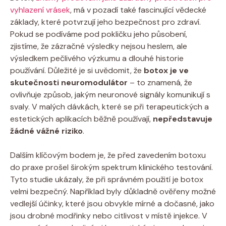
vyhlazení vrásek
, má v pozadí také fascinující vědecké
základy, které potvrzují jeho bezpečnost pro zdraví.
Pokud se podíváme pod pokličku jeho působení,
zjistíme, že zázračné výsledky nejsou heslem, ale
výsledkem pečlivého výzkumu a dlouhé historie
používání. Důležité je si uvědomit, že
botox je ve
skutečnosti neuromodulátor
– to znamená, že
ovlivňuje způsob, jakým neuronové signály komunikují s
svaly. V malých dávkách, které se při terapeutických a
estetických aplikacích běžně používají,
nepředstavuje
žádné vážné riziko
.
Dalším klíčovým bodem je, že před zavedením botoxu
do praxe prošel širokým spektrum klinického testování.
Tyto studie ukázaly, že při správném použití je botox
velmi bezpečný. Například byly důkladně ověřeny možné
vedlejší účinky, které jsou obvykle mírné a dočasné, jako
jsou drobné modřinky nebo citlivost v místě injekce. V