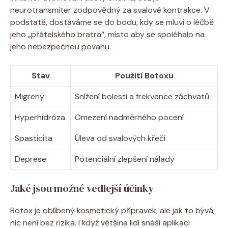
neurotransmiter zodpovědný za svalové kontrakce. V
podstatě, dostáváme se do bodu, kdy se mluví o léčbě
jeho „přátelského bratra“, místo aby se spoléhalo na
jeho nebezpečnou povahu.
Stav
Použití Botoxu
Migreny
Snížení bolesti a frekvence záchvatů
Hyperhidróza
Omezení nadměrného pocení
Spasticita
Úleva od svalových křečí
Deprese
Potenciální zlepšení nálady
Jaké jsou možné vedlejší účinky
Botox je oblíbený kosmetický přípravek, ale jak to bývá,
nic není bez rizika. I když většina lidí snáší aplikaci