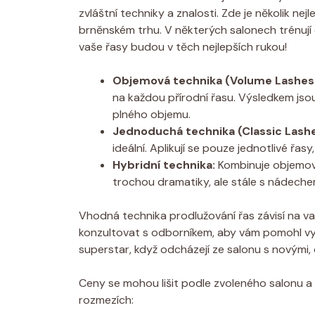
zvláštní techniky a znalosti. Zde je několik ne
brněnském trhu. V některých salonech trénují od
vaše řasy budou v těch nejlepších rukou!
Objemová technika (Volume Lashes
na každou přírodní řasu. Výsledkem jso
plného objemu.
Jednoduchá technika (Classic Lashe
ideální. Aplikují se pouze jednotlivé řa
Hybridní technika:
Kombinuje objemové 
trochou dramatiky, ale stále s nádeche
Vhodná technika prodlužování řas závisí na v
konzultovat s odborníkem, aby vám pomohl vybr
superstar, když odcházejí ze salonu s novými, o
Ceny se mohou lišit podle zvoleného salonu a t
rozmezích: