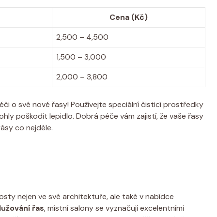
Cena (Kč)
2,500 – 4,500
1,500 – 3,000
2,000 – 3,800
či o své nové řasy! Používejte speciální čisticí prostředky
ly poškodit lepidlo. Dobrá péče vám zajistí, že vaše řasy
rásy co nejdéle.
vosty nejen ve své architektuře, ale také v nabídce
lužování řas
, místní salony se vyznačují excelentními