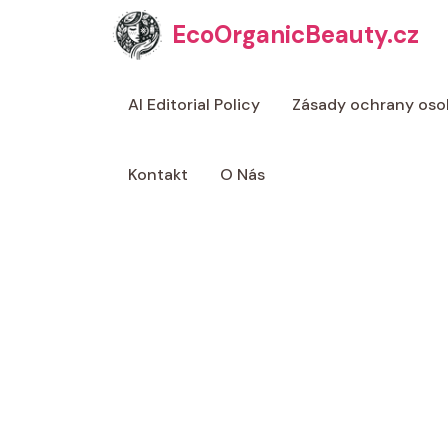
Přeskočit
EcoOrganicBeauty.cz
na
obsah
AI Editorial Policy
Zásady ochrany oso
Kontakt
O Nás