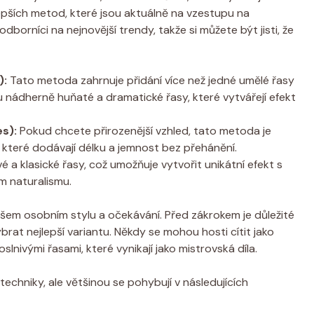
jlepších metod, které jsou aktuálně na vzestupu na
borníci na nejnovější trendy, takže si můžete být jisti, že
):
Tato metoda zahrnuje přidání více než jedné umělé řasy
u nádherně huňaté a dramatické řasy, které vytvářejí efekt
s):
Pokud chcete přirozenější vzhled, tato metoda je
sy, které dodávají délku a jemnost bez přehánění.
a klasické řasy, což umožňuje vytvořit unikátní efekt s
m naturalismu.
ašem osobním stylu a očekávání. Před zákrokem je důležité
at nejlepší variantu. Někdy se mohou hosti cítit jako
slnivými řasami, které vynikají jako mistrovská díla.
echniky, ale většinou se pohybují v následujících