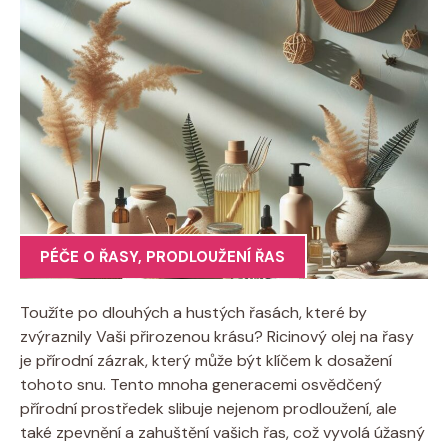
PÉČE O ŘASY
,
PRODLOUŽENÍ ŘAS
Toužíte po dlouhých a hustých řasách, které by
zvýraznily Vaši přirozenou krásu? Ricinový olej na řasy
je přírodní zázrak, který může být klíčem k dosažení
tohoto snu. Tento mnoha generacemi osvědčený
přírodní prostředek slibuje nejenom prodloužení, ale
také zpevnění a zahuštění vašich řas, což vyvolá úžasný