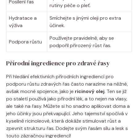
Posílení řas
rutiny péče o pleť.
Hydratace a
Smíchejte s jinými oleji pro extra
výživa
účinek.
Používejte pravidelně, aby se
Podpora růstu
podpořil přirozený růst řas.
Přírodní ingredience pro zdravé řasy
Při hledání efektivních přírodních ingrediencí pro
podporu růstu zdravých řas často narazíme na něžné,
avšak mocné spojence, jako je
ricinový olej
. Ten se již
po staletí používá jako přírodní lék, a to nejen na vlasy,
ale také na řasy. Můžete si ho snadno aplikovat doma a
jeho účinky jsou překvapující. Jeho tajemství spočívá v
kyselině ricinoleové, která dokáže stimulovat růst a
zpevnit strukturu řas. Dodejte svým řasám sílu a lesk s
touto zázračnou ingrediencí!