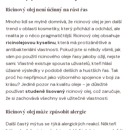
Ricinový olej není účinný na růst řas
Mnoho lidí se mylně domnívá, že ricinový olej je jen další
trend v oblasti kosmetiky, který přichází a odchází, ale
realita je o něco pragmatičtější. Ricinový olej obsahuje
ricinolejovou kyselinu
, která má protizánětlivé a
antibakteriální vlastnosti. Pokud jste si někdy všimli, jak
vám po použití ricinového oleje řasy jakoby ožijí, nejste
sami. Vlastně existuje spousta uživatelů, kteří hlásí
úžasné výsledky v podobě delších a hustších řas. Tak
proč ho nepřijmout jako výborného spojence v boji za
krásu? Jedině pozor na kvalitu oleje – je důležité
používat
studeně lisovaný
ricinový olej, což zaručuje,
že si zachovává všechny své užitečné vlastnosti.
Ricinový olej může způsobit alergie
Další častý mýtus se týká alergických reakcí. Někteří