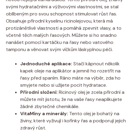
svými hydratačními a výživovými vlastnostmi, se stal
oblíbeným pro svou schopnost stimulovat růst řas.
Obsahuje přírodní kyselinu ricinolejovou, která má
protizánětlivé vlastnosti a pomáhá zpevnit vlasy, a to
včetně těch malých řasových. Můžete si ho snadno
nanášet pomocí kartáčku na řasy nebo vatového
tamponu a věnovat svým víčkům láskyplnou péči.
Jednoduché aplikace:
Stačí kápnout několik
kapek oleje na aplikátor a jemně ho rozetřít na
řasy před spaním. Ráno máte na výběr, zda ho
smyjete nebo si užijete pocit hydratace.
Přírodní složení:
Ricinový olej je zcela přírodní a
můžete mít jistotu, že na vaše řasy neaplikujete
žádné zbytečné chemikálie.
VitaMíny a minerály:
Tento olej je bohatý na
živiny, které vyživují i kořínky řas a podporují jejich
zdravý růst.