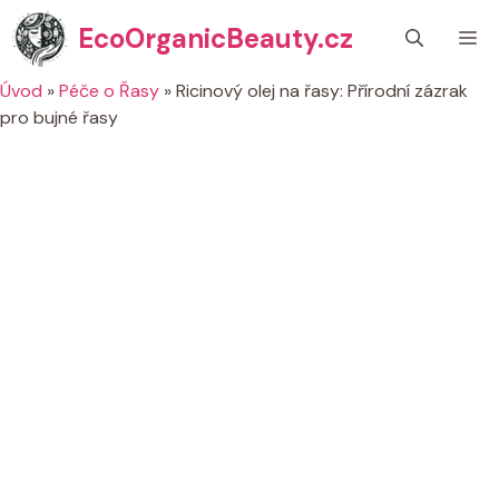
Přeskočit
EcoOrganicBeauty.cz
M
na
obsah
Úvod
»
Péče o Řasy
»
Ricinový olej na řasy: Přírodní zázrak
pro bujné řasy