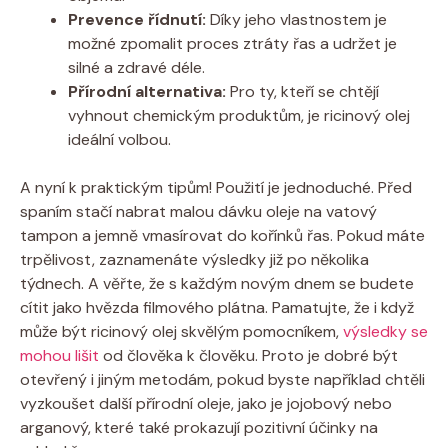
Prevence řídnutí:
Díky jeho vlastnostem je
možné zpomalit proces ztráty řas a udržet je
silné a zdravé déle.
Přírodní alternativa:
Pro ty, kteří se chtějí
vyhnout chemickým produktům, je ricinový olej
ideální volbou.
A nyní k praktickým tipům! Použití je jednoduché. Před
spaním stačí nabrat malou dávku oleje na vatový
tampon a jemně vmasírovat do kořínků řas. Pokud máte
trpělivost, zaznamenáte výsledky již po několika
týdnech. A věřte, že s každým novým dnem se budete
cítit jako hvězda filmového plátna. Pamatujte, že i když
může být ricinový olej skvělým pomocníkem,
výsledky se
mohou lišit
od člověka k člověku. Proto je dobré být
otevřený i jiným metodám, pokud byste například chtěli
vyzkoušet další přírodní oleje, jako je jojobový nebo
arganový, které také prokazují pozitivní účinky na