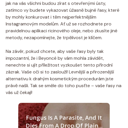
jak na vás všichni budou zírat s otevřenými ústy,
zatímco vy budete vykazovat úžasně bujné řasy, které
by mohly konkurovat i těm nejperfektnějším
Instagramovým modelům. Ať už se rozhodnete pro
pravidelnou aplikaci ricinového oleje, nebo zkusíte jiné
metody, nezapomínejte, že trpělivost je klíčem.
Na závěr, pokud chcete, aby vaše řasy byly tak
impozantní, že i Beyoncé by vám mohla závidět,
nenechte si ujít příležitost vyzkoušet tento přírodní
zázrak. Vaše oči si to zaslouží! Levnější a přirozenější
alternativu k drahým kosmetickým procedurám jste
právě našli. Tak se směle do toho pusťte – vaše řasy na
vás už čekají!
Fungus Is A Parasite, And It
Dies From A Drop Of Plain...