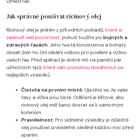
vzhled řas.
Jak správně používat ricinový olej
Ricinový olej je jedním z přírodních pokladů,
které si
zaslouží vaši pozornost
, pokud toužíte po
bujných a
zdravých řasách
. Jeho hustá konzistence a bohatý
obsah živin ho činí ideální volbou pro posílení a výživu
vašich řas. Před aplikací je dobré mít na paměti pár
užitečných tipů,
které vám pomohou dosáhnout
co
nejlepších výsledků.
Čistota na prvním místě:
Ujistěte se, že vaše
řasy a víčka jsou čisté. Odlíčení je klíčové, aby
ricinový olej měl šanci dostat se k samotným
kořenům.
Pravidelnost:
Pro viditelné výsledky je důležité
olej používat pravidelně, ideálně každou noc před
spaním.