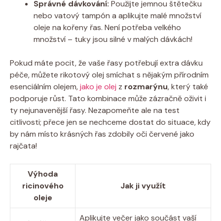
Správné dávkování:
Použijte jemnou štětečku
nebo vatový tampón a aplikujte malé množství
oleje na kořeny řas. Není potřeba velkého
množství – tuky jsou silné v malých dávkách!
Pokud máte pocit, že vaše řasy potřebují extra dávku
péče, můžete rikotový olej smíchat s nějakým přírodním
esenciálním olejem,
jako je olej
z
rozmarýnu
, který také
podporuje růst. Tato kombinace může zázračně oživit i
ty nejunavenější řasy. Nezapomeňte ale na test
citlivosti; přece jen se nechceme dostat do situace, kdy
by nám místo krásných řas zdobily oči červené jako
rajčata!
Výhoda
ricinového
Jak ji využít
oleje
Aplikujte večer jako součást vaší