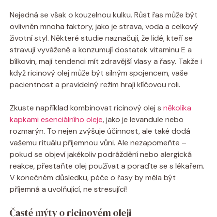
Nejedná se však o kouzelnou kulku. Růst řas může být
ovlivněn mnoha faktory, jako je strava, voda a celkový
životní styl. Některé studie naznačují, že lidé, kteří se
stravují vyváženě a konzumují dostatek vitaminu E a
bílkovin, mají tendenci mít zdravější vlasy a řasy. Takže i
když ricinový olej může být silným spojencem, vaše
pacientnost a pravidelný režim hrají klíčovou roli.
Zkuste například kombinovat ricinový olej s
několika
kapkami esenciálního oleje
, jako je levandule nebo
rozmarýn. To nejen zvýšuje účinnost, ale také dodá
vašemu rituálu příjemnou vůni. Ale nezapomeňte –
pokud se objeví jakékoliv podráždění nebo alergická
reakce, přestaňte olej používat a poraďte se s lékařem.
V konečném důsledku, péče o řasy by měla být
příjemná a uvolňující, ne stresující!
Časté mýty o ricinovém oleji