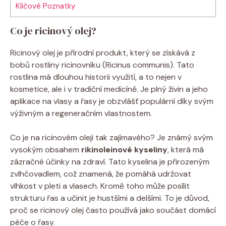
Klíčové Poznatky
Co je ricinový olej?
Ricinový olej je přírodní produkt, který se získává z
bobů rostliny ricinovníku (Ricinus communis). Tato
rostlina má dlouhou historii využití, a to nejen v
kosmetice, ale i v tradiční medicíně. Je plný živin a jeho
aplikace na vlasy a řasy je obzvlášť populární díky svým
výživným a regeneračním vlastnostem.
Co je na ricinovém oleji tak zajímavého? Je známý svým
vysokým obsahem
rikinoleinové kyseliny
, která má
zázračné účinky na zdraví. Tato kyselina je přirozeným
zvlhčovadlem, což znamená, že pomáhá udržovat
vlhkost v pleti a vlasech. Kromě toho může posílit
strukturu řas a učinit je hustšími a delšími. To je důvod,
proč se ricinový olej často používá jako součást domácí
péče o řasy.