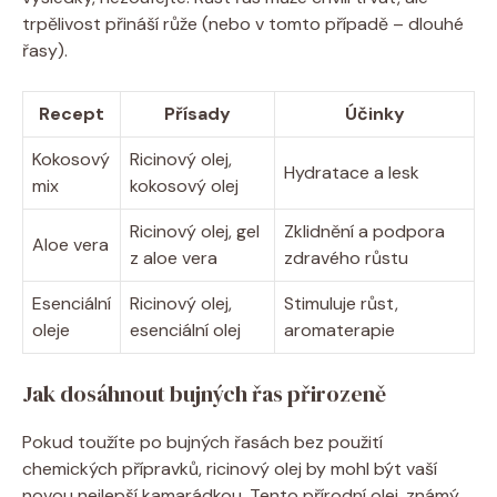
trpělivost přináší růže (nebo v tomto případě – dlouhé
řasy).
Recept
Přísady
Účinky
Kokosový
Ricinový olej,
Hydratace a lesk
mix
kokosový olej
Ricinový olej, gel
Zklidnění a podpora
Aloe vera
z aloe vera
zdravého růstu
Esenciální
Ricinový olej,
Stimuluje růst,
oleje
esenciální olej
aromaterapie
Jak dosáhnout bujných řas přirozeně
Pokud toužíte po bujných řasách bez použití
chemických přípravků, ricinový olej by mohl být vaší
novou nejlepší kamarádkou. Tento přírodní olej, známý