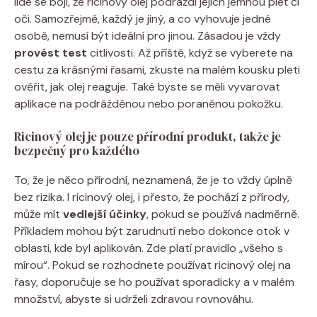
lidé se bojí, že ricinový olej podráždí jejich jemnou pleť či
oči. Samozřejmě, každý je jiný, a co vyhovuje jedné
osobě, nemusí být ideální pro jinou. Zásadou je vždy
provést test
citlivosti. Až příště, když se vyberete na
cestu za krásnými řasami, zkuste na malém kousku pleti
ověřit, jak olej reaguje. Také byste se měli vyvarovat
aplikace na podrážděnou nebo poraněnou pokožku.
Ricinový olej je pouze přírodní produkt, takže je
bezpečný pro každého
To, že je něco přírodní, neznamená, že je to vždy úplně
bez rizika. I ricinový olej, i přesto, že pochází z přírody,
může mít
vedlejší účinky
, pokud se používá nadměrně.
Příkladem mohou být zarudnutí nebo dokonce otok v
oblasti, kde byl aplikován. Zde platí pravidlo „všeho s
mírou“. Pokud se rozhodnete používat ricinový olej na
řasy, doporučuje se ho používat sporadicky a v malém
množství, abyste si udrželi zdravou rovnováhu.