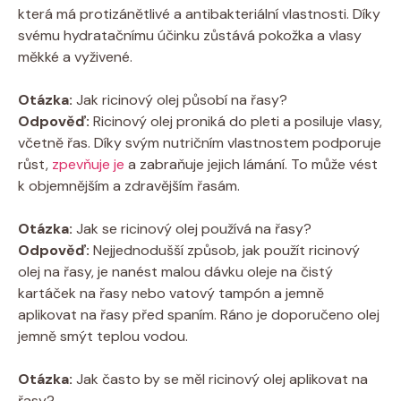
která má protizánětlivé a antibakteriální vlastnosti. Díky
svému hydratačnímu účinku zůstává pokožka a vlasy
měkké a vyživené.
Otázka:
Jak ricinový olej působí na řasy?
Odpověď:
Ricinový olej proniká do pleti a posiluje vlasy,
včetně řas. Díky svým nutričním vlastnostem podporuje
růst,
zpevňuje je
a zabraňuje jejich lámání. To může vést
k objemnějším a zdravějším řasám.
Otázka:
Jak se ricinový olej používá na řasy?
Odpověď:
Nejjednodušší způsob, jak použít ricinový
olej na řasy, je nanést malou dávku oleje na čistý
kartáček na řasy nebo vatový tampón a jemně
aplikovat na řasy před spaním. Ráno je doporučeno olej
jemně smýt teplou vodou.
Otázka:
Jak často by se měl ricinový olej aplikovat na
řasy?