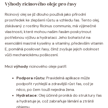
Výhody ricinového oleje pro řasy
Ricinový olej se již dlouho používá jako přírodní
prostředek ke zlepšení růstu a vzhledu řas. Tento olej,
získávaný z rostliny Ricinus communis, má výjimečné
vlastnosti, které mohou našim řasám poskytnout
potřebnou výživu a hydrataci. Jeho bohatství na
esenciální mastné kyseliny a vitamíny, především vitamin
E, pomáhá posilovat řasy, čímž zvyšuje jejich odolnost
vůči mechanickému poškození.
Mezi
výhody
ricinového oleje patří:
Podpora růstu:
Pravidelná aplikace může
podpořit rychlejší a zdravější růst řas, což je
něco, po čem touží nejedna žena.
Hydratace:
Olej účinně proniká do struktury řas
a hydratuje je, což zabraňuje lámání a ztrátě
objemu.