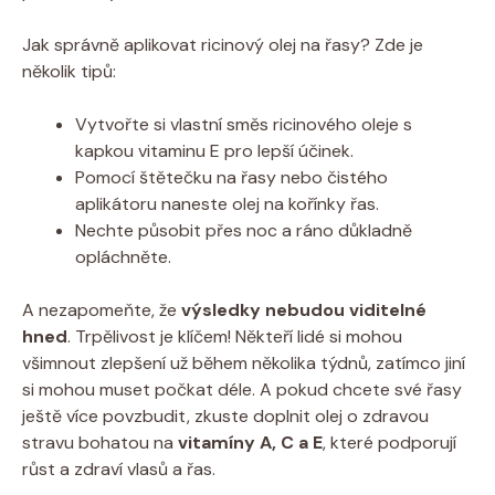
Jak správně aplikovat ricinový olej na řasy? Zde je
několik tipů:
Vytvořte si vlastní směs ricinového oleje s
kapkou vitaminu E pro lepší účinek.
Pomocí štětečku na řasy nebo čistého
aplikátoru naneste olej na kořínky řas.
Nechte působit přes noc a ráno důkladně
opláchněte.
A nezapomeňte, že
výsledky nebudou viditelné
hned
. Trpělivost je klíčem! Někteří lidé si mohou
všimnout zlepšení už během několika týdnů, zatímco jiní
si mohou muset počkat déle. A pokud chcete své řasy
ještě více povzbudit, zkuste doplnit olej o zdravou
stravu bohatou na
vitamíny A, C a E
, které podporují
růst a zdraví vlasů a řas.