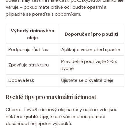
udělat malý test na malé části pokožky.Autor článku ale
varuje – pokud máte citlivé oči, buďte opatrní a
případně se poraďte s odborníkem.
Výhody ricinového
Doporučení pro použití
oleje
Podporuje růst řas
Aplikujte večer před spaním
Pravidelně používejte 2-3x
Zpevňuje strukturu
týdně
Dodává lesk
Ujistěte se o kvalitě oleje
Rychlé tipy pro maximální účinnost
Chcete-li využít ricinový olej na řasy naplno, zde jsou
některé
rychlé tipy
, které vám mohou pomoci
dosáhnout nejlepších výsledků: