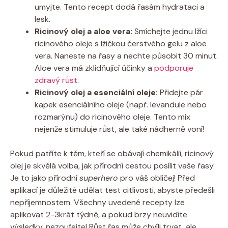
umyjte. Tento recept dodá řasám hydrataci a
lesk.
Ricinový olej a aloe vera:
Smíchejte jednu lžíci
ricinového oleje s lžičkou čerstvého gelu z aloe
vera. Naneste na řasy a nechte působit 30 minut.
Aloe vera má zklidňující účinky a
podporuje
zdravý růst
.
Ricinový olej a esenciální oleje:
Přidejte pár
kapek esenciálního oleje (např. levandule nebo
rozmarýnu) do ricinového oleje. Tento mix
nejenže stimuluje růst, ale také nádherně voní!
Pokud patříte k těm, kteří se obávají chemikálií, ricinový
olej je skvělá volba, jak přírodní cestou posílit vaše řasy.
Je to jako přírodní
superhero
pro váš obličej! Před
aplikací je důležité udělat test citlivosti, abyste předešli
nepříjemnostem. Všechny uvedené recepty lze
aplikovat 2-3krát týdně, a pokud brzy neuvidíte
výsledky, nezoufejte! Růst řas může chvíli trvat, ale