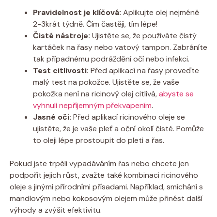
Pravidelnost je klíčová:
Aplikujte olej nejméně
2-3krát týdně. Čím častěji, tím lépe!
Čisté nástroje:
Ujistěte se, že používáte čistý
kartáček na řasy nebo vatový tampon. Zabráníte
tak případnému podráždění očí nebo infekci.
Test citlivosti:
Před aplikací na řasy proveďte
malý test na pokožce. Ujistěte se, že vaše
pokožka není na ricinový olej citlivá,
abyste se
vyhnuli nepříjemným překvapením
.
Jasné oči:
Před aplikací ricinového oleje se
ujistěte, že je vaše pleť a oční okolí čisté. Pomůže
to oleji lépe prostoupit do pleti a řas.
Pokud jste trpěli vypadáváním řas nebo chcete jen
podpořit jejich růst, zvažte také kombinaci ricinového
oleje s jinými přírodními přísadami. Například, smíchání s
mandlovým nebo kokosovým olejem může přinést další
výhody a zvýšit efektivitu.