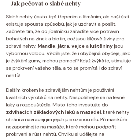
– Jak pečovat o slabé nehty
Slabé nehty často trpí třepením a lámáním, ale naštěstí
existuje spousta způsobů, jak je uzdravit a posílit.
Začněte tím, že do jídelníčku zařadíte více potravin
bohatých na zinek a biotin, což jsou klíčové živiny pro
zdravé nehty.
Mandle, játra, vejce
a
luštěniny
jsou
výbornou volbou. Věděli jste, že i obyčejná obyčeje, jako
je žvýkání gumy, mohou pomoci? Když žvýkáte, stimuluje
se prokrvení vašeho těla, a to se promítá i do zdraví
nehtů!
Dalším krokem ke zdravějším nehtům je používání
kvalitních výrobků na nehty. Nespoléhejte se na levné
laky a rozpouštědla. Místo toho investujte do
zdvihacích základových laků
a
mazadel
, které nehty
chrání a navracejí jim jejich přirozenou sílu. Při manikúře
nezapomínejte na masáže, které mohou podpořit
prokrvení a růst nehtů. Chvilku si udělejte na