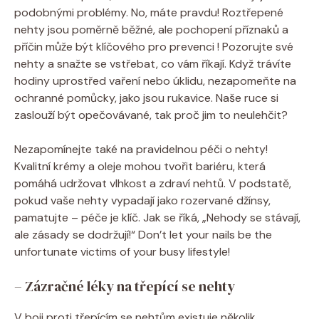
podobnými problémy. No, máte pravdu! Roztřepené
nehty jsou poměrně běžné, ale pochopení příznaků a
příčin může být klíčového pro prevenci ! Pozorujte své
nehty a snažte se vstřebat, co vám říkají. Když trávíte
hodiny uprostřed vaření nebo úklidu, nezapomeňte na
ochranné pomůcky, jako jsou rukavice. Naše ruce si
zaslouží být opečovávané, tak proč jim to neulehčit?
Nezapomínejte také na pravidelnou péči o nehty!
Kvalitní krémy a oleje mohou tvořit bariéru, která
pomáhá udržovat vlhkost a zdraví nehtů. V podstatě,
pokud vaše nehty vypadají jako rozervané džínsy,
pamatujte – péče je klíč. Jak se říká, „Nehody se stávají,
ale zásady se dodržují!“ Don’t let your nails be the
unfortunate victims of your busy lifestyle!
– Zázračné léky na třepící se nehty
V boji proti třepícím se nehtům existuje několik