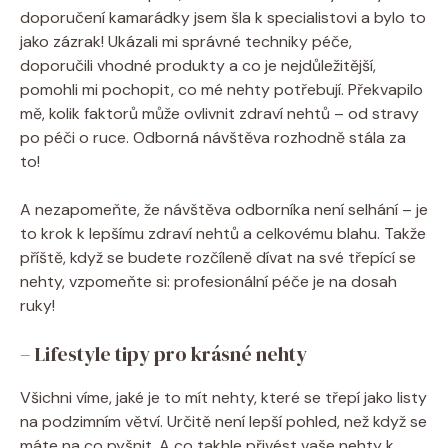
doporučení kamarádky jsem šla k specialistovi a bylo to
jako zázrak! Ukázali mi správné techniky péče,
doporučili vhodné produkty a co je nejdůležitější,
pomohli mi pochopit, co mé nehty potřebují. Překvapilo
mě, kolik faktorů může ovlivnit zdraví nehtů – od stravy
po péči o ruce. Odborná návštěva rozhodně stála za
to!
A nezapomeňte, že návštěva odborníka není selhání – je
to krok k lepšímu zdraví nehtů a celkovému blahu. Takže
příště, když se budete rozčíleně dívat na své třepící se
nehty, vzpomeňte si: profesionální péče je na dosah
ruky!
– Lifestyle tipy pro krásné nehty
Všichni víme, jaké je to mít nehty, které se třepí jako listy
na podzimním větví. Určitě není lepší pohled, než když se
máte na co pyšnit. A co takhle přivést vaše nehty k