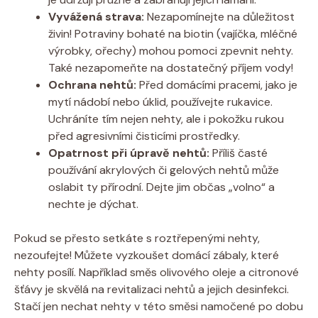
Vyvážená strava:
Nezapomínejte na důležitost
živin! Potraviny bohaté na biotin (vajíčka, mléčné
výrobky, ořechy) mohou pomoci zpevnit nehty.
Také nezapomeňte na dostatečný příjem vody!
Ochrana nehtů:
Před domácími pracemi, jako je
mytí nádobí nebo úklid, používejte rukavice.
Uchráníte tím nejen nehty, ale i pokožku rukou
před agresivními čisticími prostředky.
Opatrnost při úpravě nehtů:
Příliš časté
používání akrylových či gelových nehtů může
oslabit ty přírodní. Dejte jim občas „volno“ a
nechte je dýchat.
Pokud se přesto setkáte s roztřepenými nehty,
nezoufejte! Můžete vyzkoušet domácí zábaly, které
nehty posílí. Například směs olivového oleje a citronové
šťávy je skvělá na revitalizaci nehtů a jejich desinfekci.
Stačí jen nechat nehty v této směsi namočené po dobu