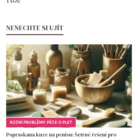
TAGS:
NENECHTE SI UJÍT
KOŽNÍ PROBLÉMY
,
PÉČE O PLEŤ
Popraskana kuze na penisu: Šetrné řešení pro