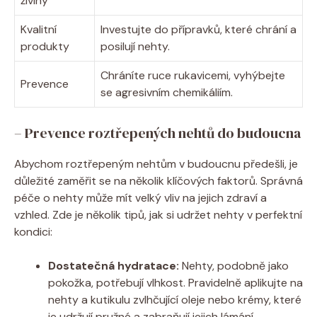
živiny
Kvalitní
Investujte do přípravků, které chrání a
produkty
posilují nehty.
Chráníte ruce rukavicemi, vyhýbejte
Prevence
se agresivním chemikáliím.
– Prevence roztřepených nehtů do budoucna
Abychom roztřepeným nehtům v budoucnu předešli, je
důležité zaměřit se na několik klíčových faktorů. Správná
péče o nehty může mít velký vliv na jejich zdraví a
vzhled. Zde je několik tipů, jak si udržet nehty v perfektní
kondici:
Dostatečná hydratace:
Nehty, podobně jako
pokožka, potřebují vlhkost. Pravidelně aplikujte na
nehty a kutikulu zvlhčující oleje nebo krémy, které
je udržují pružné a zabraňují jejich lámání.