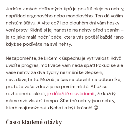
Jedním z mých oblíbených tipů je použití oleje na nehty,
například arganového nebo mandlového. Ten dá vašim
nehtům šťávu. A víte co? I po dlouhém dni vám hezky
voní prsty! Klidně si jej naneste na nehty před spaním –
je to jako malá noční péče, která vás potěší každé ráno,
když se podíváte na své nehty.
Nezapomeňte, že klíčem k úspěchu je vytrvalost. Když
uvidíte progres, motivace vám nedá spát! Pokud se ale
vaše nehty za dva týdny nezmění ke zlepšení,
nevzdávejte to. Možná je čas se obrátit na odborníka,
protože vaše zdraví je na prvním místě. Ať už se
rozhodnete jakkoli,
je důležité si uvědomit
, že každý
máme své vlastní tempo. Šťastné nehty jsou nehty,
které mají možnost dýchat a být krásné! 😊
Často kladené otázky