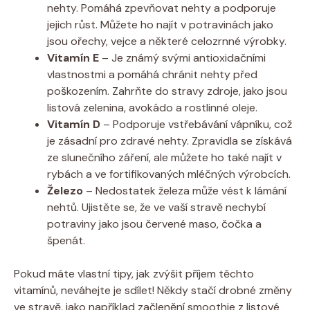
nehty. Pomáhá zpevňovat nehty a podporuje
jejich růst. Můžete ho najít v potravinách jako
jsou ořechy, vejce a některé celozrnné výrobky.
Vitamín E
– Je známý svými antioxidačními
vlastnostmi a pomáhá chránit nehty před
poškozením. Zahrňte do stravy zdroje, jako jsou
listová zelenina, avokádo a rostlinné oleje.
Vitamín D
– Podporuje vstřebávání vápníku, což
je zásadní pro zdravé nehty. Zpravidla se získává
ze slunečního záření, ale můžete ho také najít v
rybách a ve fortifikovaných mléčných výrobcích.
Železo
– Nedostatek železa může vést k lámání
nehtů. Ujistěte se, že ve vaší stravě nechybí
potraviny jako jsou červené maso, čočka a
špenát.
Pokud máte vlastní tipy, jak zvýšit příjem těchto
vitamínů, neváhejte je sdílet! Někdy stačí drobné změny
ve stravě, jako například začlenění smoothie z listové