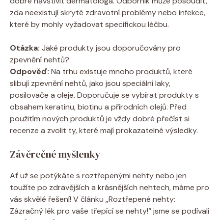
dobré navštívit dermatologa. Odborník může posoudit,
zda neexistují skryté zdravotní problémy nebo infekce,
které by mohly vyžadovat specifickou léčbu.
Otázka:
Jaké produkty jsou doporučovány pro
zpevnění nehtů?
Odpověď:
Na trhu existuje mnoho produktů, které
slibují zpevnění nehtů, jako jsou speciální laky,
posilovače a oleje. Doporučuje se vybírat produkty s
obsahem keratinu, biotinu a přírodních olejů. Před
použitím nových produktů je vždy dobré přečíst si
recenze a zvolit ty, které mají prokazatelné výsledky.
Závěrečné myšlenky
Ať už se potýkáte s roztřepenými nehty nebo jen
toužíte po zdravějších a krásnějších nehtech, máme pro
vás skvělé řešení! V článku „Roztřepené nehty:
Zázračný lék pro vaše třepící se nehty!“ jsme se podívali