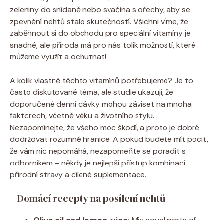
zeleniny do snídaně nebo svačina s ořechy, aby se
zpevnění nehtů stalo skutečností. Všichni víme, že
zaběhnout si do obchodu pro speciální vitamíny je
snadné, ale příroda má pro nás tolik možností, které
můžeme využít a ochutnat!
A kolik vlastně těchto vitamínů potřebujeme? Je to
často diskutované téma, ale studie ukazují, že
doporučené denní dávky mohou záviset na mnoha
faktorech, včetně věku a životního stylu.
Nezapomínejte, že všeho moc škodí, a proto je dobré
dodržovat rozumné hranice. A pokud budete mít pocit,
že vám nic nepomáhá, nezapomeňte se poradit s
odborníkem – někdy je nejlepší přístup kombinací
přírodní stravy a cílené suplementace.
– Domácí recepty na posílení nehtů
Olive oil and lemon juice:
Mix equal parts of