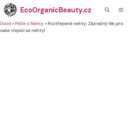
Přeskočit
EcoOrganicBeauty.cz
M
na
obsah
Úvod
»
Péče o Nehty
»
Roztřepené nehty: Zázračný lék pro
vaše třepící se nehty!