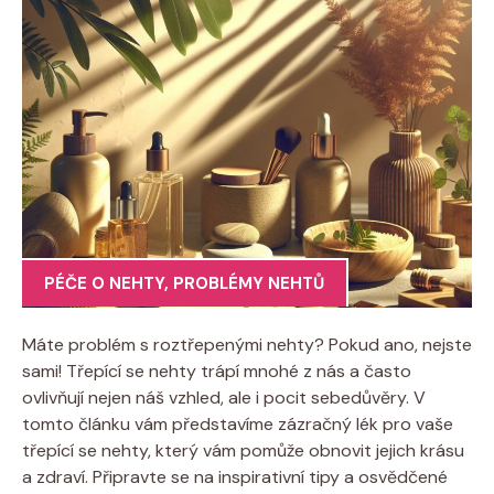
PÉČE O NEHTY
,
PROBLÉMY NEHTŮ
Máte problém s roztřepenými nehty? Pokud ano, nejste
sami! Třepící se nehty trápí mnohé z nás a často
ovlivňují nejen náš vzhled, ale i pocit sebedůvěry. V
tomto článku vám představíme zázračný lék pro vaše
třepící se nehty, který vám pomůže obnovit jejich krásu
a zdraví. Připravte se na inspirativní tipy a osvědčené