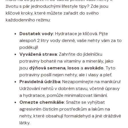
životu s pár jednoduchými lifestyle tipy? Zde jsou
klíčové kroky, které můžete zařadit do svého
každodenního režimu:
Dostatek vody
: Hydratace je klíčová. Pijte
alespoň 2 litry vody denně, vaše nehty vám za to
poděkují!
Vyvážená strava
: Zahrňte do jídelníčku
potraviny bohaté na vitamíny a minerály, jako
jsou
dýňová semena
,
losos
a
avokádo
. Tyto
potraviny posílí nejen nehty, ale i vlasy a pleť.
Pravidelná údržba
: Nezapomínejte na manikúru!
Udržování nehtů v dobrém stavu, včetně úpravy
a hydratace, pomůže minimalizovat lámání.
Omezte chemikálie
: Snažte se vyhýbat
agresivním čisticím prostředkům a lakům na
nehty, které obsahují formaldehyd a jiné dráždivé
látky.