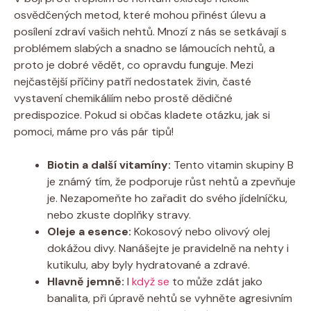
osvědčených metod, které mohou přinést úlevu a
posílení zdraví vašich nehtů. Mnozí z nás se setkávají s
problémem slabých a snadno se lámoucích nehtů, a
proto je dobré vědět, co opravdu funguje. Mezi
nejčastější příčiny patří nedostatek živin, časté
vystavení chemikáliím nebo prostě dědičné
predispozice. Pokud si občas kladete otázku, jak si
pomoci, máme pro vás pár tipů!
Biotin a další vitamíny:
Tento vitamin skupiny B
je známý tím, že podporuje růst nehtů a zpevňuje
je. Nezapomeňte ho zařadit do svého jídelníčku,
nebo zkuste doplňky stravy.
Oleje a esence:
Kokosový nebo olivový olej
dokážou divy. Nanášejte je pravidelně na nehty i
kutikulu, aby byly hydratované a zdravé.
Hlavně jemně:
I
když se
to může zdát jako
banalita, při úpravě nehtů se vyhněte agresivním