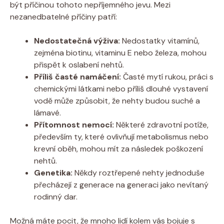
být příčinou tohoto nepříjemného jevu. Mezi
nezanedbatelné příčiny patří:
Nedostatečná výživa:
Nedostatky vitamínů,
zejména biotinu, vitaminu E nebo železa, mohou
přispět k oslabení nehtů.
Příliš časté namáčení:
Časté mytí rukou, práci s
chemickými látkami nebo příliš dlouhé vystavení
vodě může způsobit, že nehty budou suché a
lámavé.
Přítomnost nemocí:
Některé zdravotní potíže,
především ty, které ovlivňují metabolismus nebo
krevní oběh, mohou mít za následek poškození
nehtů.
Genetika:
Někdy roztřepené nehty jednoduše
přecházejí z generace na generaci jako nevítaný
rodinný dar.
Možná máte pocit, že mnoho lidí kolem vás bojuje s