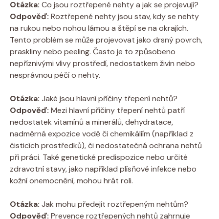
Otázka:
Co jsou roztřepené nehty a jak se projevují?
Odpověď:
Roztřepené nehty jsou stav, kdy se nehty
na rukou nebo nohou lámou a štěpí se na okrajích.
Tento problém se může projevovat jako drsný povrch,
praskliny nebo peeling. Často je to způsobeno
nepříznivými vlivy prostředí, nedostatkem živin nebo
nesprávnou péčí o nehty.
Otázka:
Jaké jsou hlavní příčiny třepení nehtů?
Odpověď:
Mezi hlavní příčiny třepení nehtů patří
nedostatek vitamínů a minerálů, dehydratace,
nadměrná expozice vodě či chemikáliím (například z
čisticích prostředků), či nedostatečná ochrana nehtů
při práci. Také genetické predispozice nebo určité
zdravotní stavy, jako například plísňové infekce nebo
kožní onemocnění, mohou hrát roli.
Otázka:
Jak mohu předejít roztřepeným nehtům?
Odpověď:
Prevence roztřepených nehtů zahrnuje