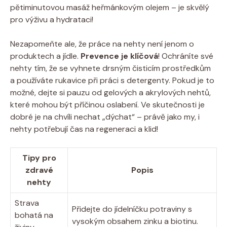
pětiminutovou masáž heřmánkovým olejem – je skvělý
pro výživu a hydrataci!
Nezapomeňte ale, že práce na nehty není jenom o
produktech a jídle.
Prevence je klíčová
! Ochráníte své
nehty tím, že se vyhnete drsným čisticím prostředkům
a používáte rukavice při práci s detergenty. Pokud je to
možné, dejte si pauzu od gelových a akrylových nehtů,
které mohou být příčinou oslabení. Ve skutečnosti je
dobré je na chvíli nechat „dýchat“ – právě jako my, i
nehty potřebují čas na regeneraci a klid!
Tipy pro
zdravé
Popis
nehty
Strava
Přidejte do jídelníčku potraviny s
bohatá na
vysokým obsahem zinku a biotinu.