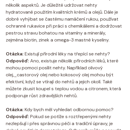
několik aspektů. Je důležité udržovat nehty
hydratované použitím kvalitních krémů a olejů. Dále je
dobré vyhýbat se častému namáčení rukou, používat
ochranné rukavice při práci s chemikáliemi a dodržovat
pestrou stravu bohatou na vitamíny a minerály,
zejména biotin, zinek a omega-3 mastné kyseliny.
Otázka:
Existují přírodní léky na třepící se nehty?
Odpověď:
Ano, existuje několik přírodních léků, které
mohou pomoci posílit nehty. Například olivový
olej,_castorový olej nebo kokosový olej mohou být
efektivní, když se vtírají do nehtů a jejich okolí. Také
můžete zkusit koupel s teplou vodou a citronem, která
podporuje růst zdravějších nehtů.
Otázka:
Kdy bych měl vyhledat odbornou pomoc?
Odpověď:
Pokud se potíže s roztřepenými nehty
nezlepšují i přes správnou péči a tradiční úpravy, je