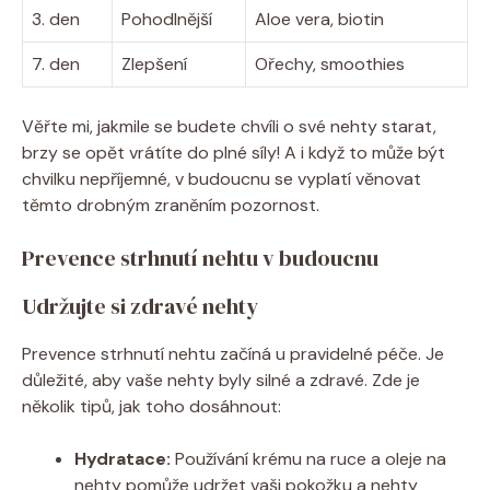
3. den
Pohodlnější
Aloe vera, biotin
7. den
Zlepšení
Ořechy, smoothies
Věřte mi, jakmile se budete chvíli o své nehty starat,
brzy se opět vrátíte do plné síly! A i když to může být
chvilku nepříjemné, v budoucnu se vyplatí věnovat
těmto drobným zraněním pozornost.
Prevence strhnutí nehtu v budoucnu
Udržujte si zdravé nehty
Prevence strhnutí nehtu začíná u pravidelné péče. Je
důležité, aby vaše nehty byly silné a zdravé. Zde je
několik tipů, jak toho dosáhnout:
Hydratace:
Používání krému na ruce a oleje na
nehty pomůže udržet vaši pokožku a nehty