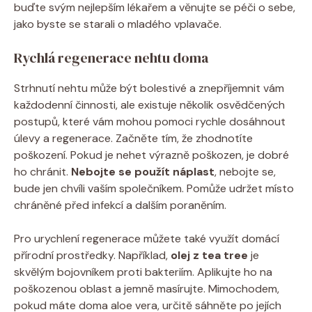
buďte svým nejlepším lékařem a věnujte se péči o sebe,
jako byste se starali o mladého vplavače.
Rychlá regenerace nehtu doma
Strhnutí nehtu může být bolestivé a znepříjemnit vám
každodenní činnosti, ale existuje několik osvědčených
postupů, které vám mohou pomoci rychle dosáhnout
úlevy a regenerace. Začněte tím, že zhodnotíte
poškození. Pokud je nehet výrazně poškozen, je dobré
ho chránit.
Nebojte se použít náplast
, nebojte se,
bude jen chvíli vaším společníkem. Pomůže udržet místo
chráněné před infekcí a dalším poraněním.
Pro urychlení regenerace můžete také využít domácí
přírodní prostředky. Například,
olej z tea tree
je
skvělým bojovníkem proti bakteriím. Aplikujte ho na
poškozenou oblast a jemně masírujte. Mimochodem,
pokud máte doma aloe vera, určitě sáhněte po jejích