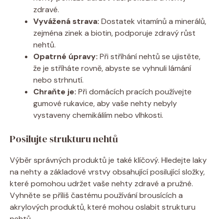
zdravé.
Vyvážená strava:
Dostatek vitamínů a minerálů,
zejména zinek a biotin, podporuje zdravý růst
nehtů.
Opatrné úpravy:
Při stříhání nehtů se ujistěte,
že je stříháte rovně, abyste se vyhnuli lámání
nebo strhnutí.
Chraňte je:
Při domácích pracích používejte
gumové rukavice, aby vaše nehty nebyly
vystaveny chemikáliím nebo vlhkosti.
Posilujte strukturu nehtů
Výběr správných produktů je také klíčový. Hledejte laky
na nehty a základové vrstvy obsahující posilující složky,
které pomohou udržet vaše nehty zdravé a pružné.
Vyhněte se příliš častému používání brousících a
akrylových produktů, které mohou oslabit strukturu
nehtů.