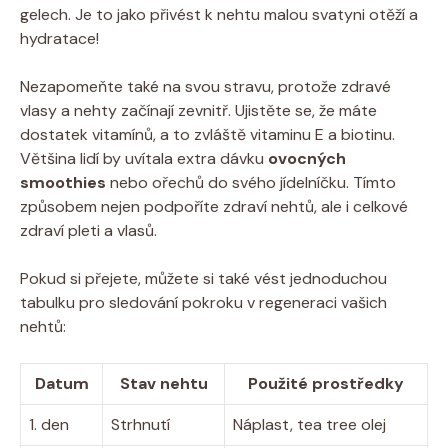
gelech. Je to jako přivést k nehtu malou svatyni otěží a
hydratace!
Nezapomeňte také na svou stravu, protože zdravé
vlasy a nehty začínají zevnitř. Ujistěte se, že máte
dostatek vitamínů, a to zvláště vitaminu E a biotinu.
Většina lidí by uvítala extra dávku
ovocných
smoothies
nebo ořechů do svého jídelníčku. Tímto
způsobem nejen podpoříte zdraví nehtů, ale i celkové
zdraví pleti a vlasů.
Pokud si přejete, můžete si také vést jednoduchou
tabulku pro sledování pokroku v regeneraci vašich
nehtů:
Datum
Stav nehtu
Použité prostředky
1. den
Strhnutí
Náplast, tea tree olej