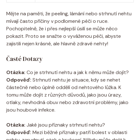
Mějte na paměti, že peeling, lámání nebo strhnutí nehtu
mívají často příčiny v podlomené péči o ruce.
Pochopitelně, že i přes nejlepší úsilí se může něco
pokazit. Proto se snažte o vyváženou péči, abyste
zajistili nejen krásné, ale hlavně zdravé nehty!
Časté Dotazy
Otázka:
Co je strhnutí nehtu a jak k němu může dojít?
Odpověď:
Strhnutí nehtu je situace, kdy se nehet
částečně nebo úplně oddělí od nehtového lůžka. K
tomu může dojít z různých důvodů, jako jsou úrazy,
otlaky, nevhodná obuv nebo zdravotní problémy, jako
jsou houbové infekce.
Otázka:
Jaké jsou příznaky strhnutí nehtu?
Odpověď:
Mezi běžné příznaky patří bolest v oblasti
nehtu, zarudnutí, otok a krvácení. Někdy může dojit k