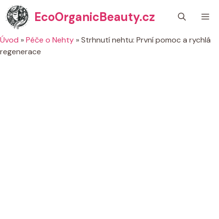
Přeskočit
EcoOrganicBeauty.cz
M
na
obsah
Úvod
»
Péče o Nehty
»
Strhnutí nehtu: První pomoc a rychlá
regenerace