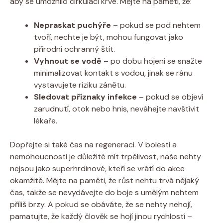
aby se umožnilo cirkulaci krve. Mějte na paměti, že:
Nepraskat puchýře
– pokud se pod nehtem
tvoří, nechte je být, mohou fungovat jako
přírodní ochranný štít.
Vyhnout se vodě
– po dobu hojení se snažte
minimalizovat kontakt s vodou, jinak se ránu
vystavujete riziku zánětu.
Sledovat příznaky infekce
– pokud se objeví
zarudnutí, otok nebo hnis, neváhejte navštívit
lékaře.
Dopřejte si také čas na regeneraci. V bolesti a
nemohoucnosti je důležité mít trpělivost, naše nehty
nejsou jako superhrdinové, kteří se vrátí do akce
okamžitě. Mějte na paměti, že růst nehtu trvá nějaký
čas, takže se nevydávejte do boje s umělým nehtem
příliš brzy. A pokud se obáváte, že se nehty nehojí,
pamatujte, že každý člověk se hojí jinou rychlostí –