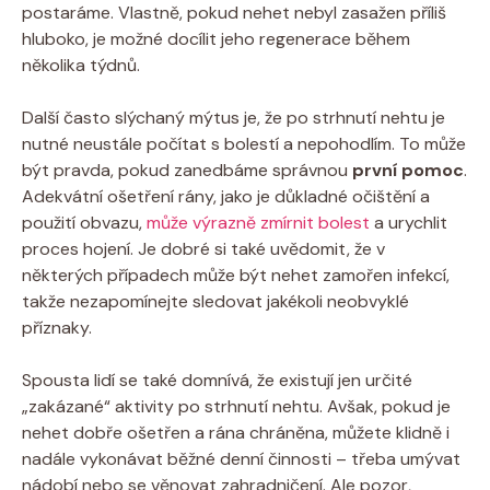
postaráme. Vlastně, pokud nehet nebyl zasažen příliš
hluboko, je možné docílit jeho regenerace během
několika týdnů.
Další často slýchaný mýtus je, že po strhnutí nehtu je
nutné neustále počítat s bolestí a nepohodlím. To může
být pravda, pokud zanedbáme správnou
první pomoc
.
Adekvátní ošetření rány, jako je důkladné očištění a
použití obvazu,
může výrazně zmírnit bolest
a urychlit
proces hojení. Je dobré si také uvědomit, že v
některých případech může být nehet zamořen infekcí,
takže nezapomínejte sledovat jakékoli neobvyklé
příznaky.
Spousta lidí se také domnívá, že existují jen určité
„zakázané“ aktivity po strhnutí nehtu. Avšak, pokud je
nehet dobře ošetřen a rána chráněna, můžete klidně i
nadále vykonávat běžné denní činnosti – třeba umývat
nádobí nebo se věnovat zahradničení. Ale pozor,