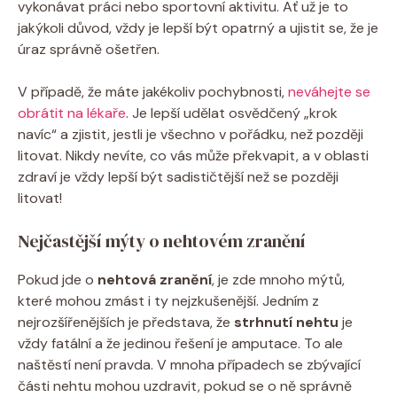
vykonávat práci nebo sportovní aktivitu. Ať už je to
jakýkoli důvod, vždy je lepší být opatrný a ujistit se, že je
úraz správně ošetřen.
V případě, že máte jakékoliv pochybnosti,
neváhejte se
obrátit na lékaře
. Je lepší udělat osvědčený „krok
navíc“ a zjistit, jestli je všechno v pořádku, než později
litovat. Nikdy nevíte, co vás může překvapit, a v oblasti
zdraví je vždy lepší být sadističtější než se později
litovat!
Nejčastější mýty o nehtovém zranění
Pokud jde o
nehtová zranění
, je zde mnoho mýtů,
které mohou zmást i ty nejzkušenější. Jedním z
nejrozšířenějších je představa, že
strhnutí nehtu
je
vždy fatální a že jedinou řešení je amputace. To ale
naštěstí není pravda. V mnoha případech se zbývající
části nehtu mohou uzdravit, pokud se o ně správně