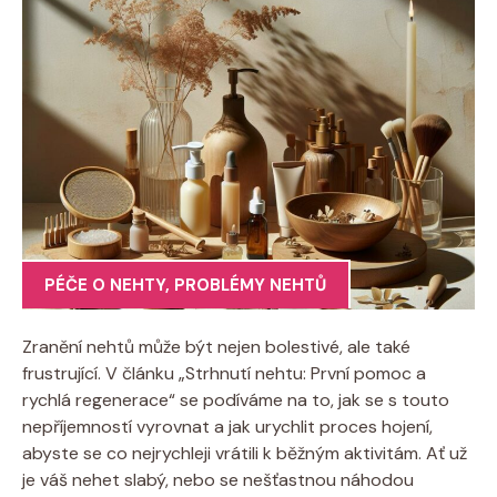
PÉČE O NEHTY
,
PROBLÉMY NEHTŮ
Zranění nehtů může být nejen bolestivé, ale také
frustrující. V článku „Strhnutí nehtu: První pomoc a
rychlá regenerace“ se podíváme na to, jak se s touto
nepříjemností vyrovnat a jak urychlit proces hojení,
abyste se co nejrychleji vrátili k běžným aktivitám. Ať už
je váš nehet slabý, nebo se nešťastnou náhodou