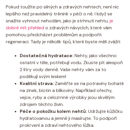
Pokud toužíte po silných a zdravých nehtech, není nic
lepšího než pravidelný trénink v péči o ně. I když se
snažíte vyhnout nehodám, jako je strhnutí nehtu,
je
dobré mít přehled
o zdravých návycích, které vám
pomohou předcházet problémům a podpořit
regeneraci. Tady je několik tipů, které byste měli zvážit:
Dostatečná hydratace:
Nehty, jako všechno
ostatní v těle, potřebují vodu. Zkuste pít alespoň
2 litry vody denně. Vaše nehty vám za to
poděkují svým leskem!
Kvalitní strava:
Zaměřte se na potraviny bohaté
na zinek, biotin a bílkoviny. Například ořechy,
vejce, ryby a celozrnné výrobky jsou skvělým
zdrojem těchto živin.
Péče o pokožku kolem nehtů:
Udržujte kůžičku
hydratovanou a jemně ji masírujte. To podpoří
prokrvení a zdraví nehtového lůžka.