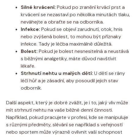
Silné krvácení:
Pokud po zranění krvácí prst a
krvácení se nezastaví po několika minutách tlaku,
neváhejte a obraťte se na odborníka.
Infekce:
Pokud se objeví zarudnutí, otok, hnis
nebo zvýšená bolest, to mohou být příznaky
infekce. Tady je léčba maximálně důležitá.
Bolest:
Pokud je bolest nesnesitelná a neustává
s běžnými analgetiky, máte důvod navštívit
lékaře.
Strhnutí nehtu u malých dětí:
U dětí se rány
léčí hůř a je zásadní, aby posoudil jejich stav
odborník.
Další aspekt, který je dobré zvážit, je i to, jaký vliv může
mít strhnutí nehtu na vaše běžné denní činnosti.
Například, pokud pracujete v profesi, kde se manipuluje
s různými předměty, slévání se například s veřejností
nebo sportem může výrazně ovlivnit vaši schopnost