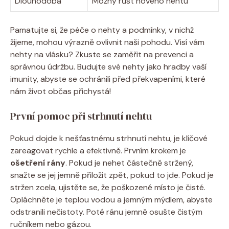
Dlouhodobá
Možný růst nového nehtu
Pamatujte si, že péče o nehty a podmínky, v nichž
žijeme, mohou výrazně ovlivnit naši pohodu. Visí vám
nehty na vlásku? Zkuste se zaměřit na prevenci a
správnou údržbu. Budujte své nehty jako hradby vaší
imunity, abyste se ochránili před překvapeními, které
nám život občas přichystá!
První pomoc při strhnutí nehtu
Pokud dojde k nešťastnému strhnutí nehtu, je klíčové
zareagovat rychle a efektivně. Prvním krokem je
ošetření rány
. Pokud je nehet částečně stržený,
snažte se jej jemně přiložit zpět, pokud to jde. Pokud je
stržen zcela, ujistěte se, že poškozené místo je čisté.
Opláchněte je teplou vodou a jemným mýdlem, abyste
odstranili nečistoty. Poté ránu jemně osušte čistým
ručníkem nebo gázou.