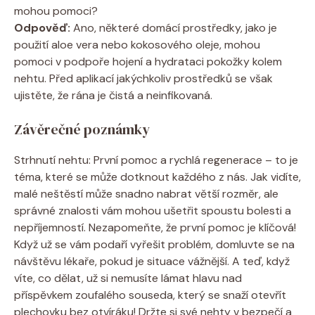
mohou pomoci?
Odpověď:
Ano, některé domácí prostředky, jako je
použití aloe vera nebo kokosového oleje, mohou
pomoci v podpoře hojení a hydrataci pokožky kolem
nehtu. Před aplikací jakýchkoliv prostředků se však
ujistěte, že rána je čistá a neinfikovaná.
Závěrečné poznámky
Strhnutí nehtu: První pomoc a rychlá regenerace – to je
téma, které se může dotknout každého z nás. Jak vidíte,
malé neštěstí může snadno nabrat větší rozměr, ale
správné znalosti vám mohou ušetřit spoustu bolesti a
nepříjemností. Nezapomeňte, že první pomoc je klíčová!
Když už se vám podaří vyřešit problém, domluvte se na
návštěvu lékaře, pokud je situace vážnější. A teď, když
víte, co dělat, už si nemusíte lámat hlavu nad
příspěvkem zoufalého souseda, který se snaží otevřít
plechovku bez otvíráku! Držte si své nehty v bezpečí a