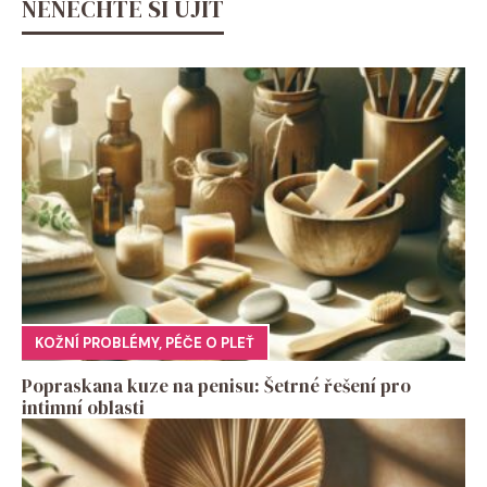
NENECHTE SI UJÍT
KOŽNÍ PROBLÉMY
,
PÉČE O PLEŤ
Popraskana kuze na penisu: Šetrné řešení pro
intimní oblasti