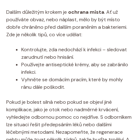
Dalším důležitým krokem je
ochrana místa
. Ať už
používáte obvaz, nebo náplast, mělo by být místo
dobře chráněno před dalším poraněním a bakteriemi.
Zde je několik tipů, co více udělat:
Kontrolujte, zda nedochází k infekci – sledovat
zarudnutí nebo hnisání.
Používejte antiseptické krémy, aby se zabránilo
infekci.
Vyhněte se domácím pracím, které by mohly
ránu dále poškodit.
Pokud je bolest silná nebo pokud se objeví jiné
komplikace, jako je otok nebo nadměrné krvácení,
vyhledejte odbornou pomoc co nejdříve. S odborníkem
lze situaci řešit předepsáním léků nebo dalšími
léčebnými metodami. Nezapomeňte, že regenerace
nehtu může trvat několik týdnů, takže buďte trpěliví. A