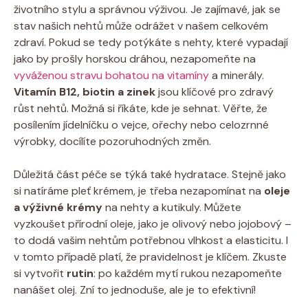
životního stylu a správnou výživou. Je zajímavé, jak se
stav našich nehtů může odrážet v našem celkovém
zdraví. Pokud se tedy potýkáte s nehty, které vypadají
jako by prošly horskou dráhou, nezapomeňte na
vyváženou stravu bohatou na vitamíny
a minerály.
Vitamín B12, biotin a zinek
jsou klíčové pro zdravý
růst nehtů. Možná si říkáte, kde je sehnat. Věřte, že
posílením jídelníčku o vejce, ořechy nebo celozrnné
výrobky, docílíte pozoruhodných změn.
Důležitá část péče se týká také hydratace. Stejně jako
si natíráme pleť krémem, je třeba nezapomínat na
oleje
a výživné krémy
na nehty a kutikuly. Můžete
vyzkoušet přírodní oleje, jako je olivový nebo jojobový –
to dodá vašim nehtům potřebnou vlhkost a elasticitu. I
v tomto případě platí, že pravidelnost je klíčem. Zkuste
si vytvořit
rutin
: po každém mytí rukou nezapomeňte
nanášet olej. Zní to jednoduše, ale je to efektivní!