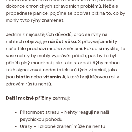
dokonce chronických zdravotních problémů. Než ale
propadnete panice, pojďme se podívat blíž na to, co by
mohly tyto rýhy znamenat.
Jedním z nejčastějších důvodů, proč se rýhy na
nehtech objevují, je
nárůst věku
. S přibývajícími léty
naše tělo prochází mnoha změnami. Pokud si myslíte, že
vaše nehty by mohly vyprávět příběh, pak by to byl
příběh plný moudrosti, ale také starostí. Rýhy mohou
také signalizovat nedostatek určitých vitaminů, jako
jsou
biotin
nebo
vitamin A
, které hrají klíčovou roli v
zdravém růstu nehtů.
Další možné příčiny
zahrnují:
Přítomnost stresu – Nehty reagují na naši
psychickou pohodu.
Úrazy – I drobné zranění může na nehtu