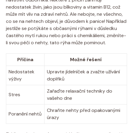
nedostatek živin, jako jsou bílkoviny a vitamin B12, což
může mít vliv na zdraví nehtů. Ale nebojte, ne všechno,
co se na nehtech objeví, je důvodem k panice! Například
jestliže se potýkáte s občasnými rýhami v důsledku
častého mytí rukou nebo práci s chemikáliemi, změníte-
li svou péči o nehty, tato rýha může pominout.
Příčina
Možné řešení
Nedostatek
Upravte jídelníček a zvažte užívání
výživy
doplňků
Zařaďte relaxační techniky do
Stres
vašeho dne
Chraňte nehty před opakovanými
Poranění nehtů
úrazy