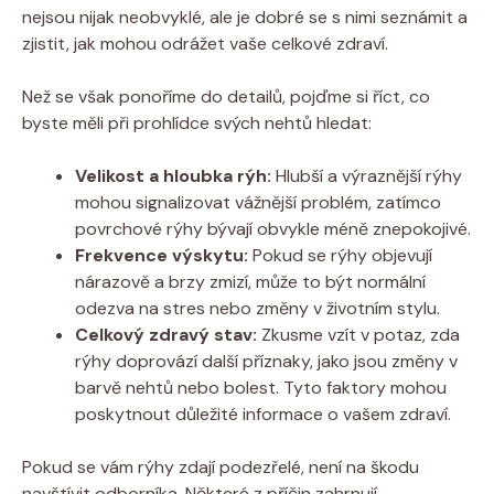
nejsou nijak neobvyklé, ale je dobré se s nimi seznámit a
zjistit, jak mohou odrážet vaše celkové zdraví.
Než se však ponoříme do detailů, pojďme si říct, co
byste měli při prohlídce svých nehtů hledat:
Velikost a hloubka rýh:
Hlubší a výraznější rýhy
mohou signalizovat vážnější problém, zatímco
povrchové rýhy bývají obvykle méně znepokojivé.
Frekvence výskytu:
Pokud se rýhy objevují
nárazově a brzy zmizí, může to být normální
odezva na stres nebo změny v životním stylu.
Celkový zdravý stav:
Zkusme vzít v potaz, zda
rýhy doprovází další příznaky, jako jsou změny v
barvě nehtů nebo bolest. Tyto faktory mohou
poskytnout důležité informace o vašem zdraví.
Pokud se vám rýhy zdají podezřelé, není na škodu
navštívit odborníka. Některé z příčin zahrnují