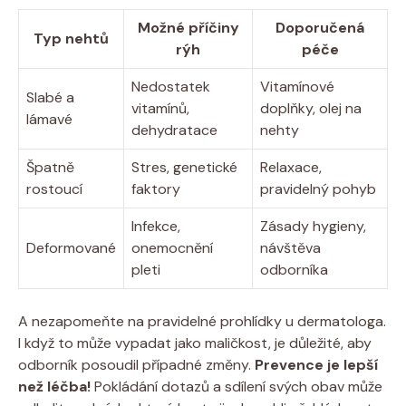
Možné příčiny
Doporučená
Typ nehtů
rýh
péče
Nedostatek
Vitamínové
Slabé a
vitamínů,
doplňky, olej na
lámavé
dehydratace
nehty
Špatně
Stres, genetické
Relaxace,
rostoucí
faktory
pravidelný pohyb
Infekce,
Zásady hygieny,
Deformované
onemocnění
návštěva
pleti
odborníka
A nezapomeňte na pravidelné prohlídky u dermatologa.
I když to může vypadat jako maličkost, je důležité, aby
odborník posoudil případné změny.
Prevence je lepší
než léčba!
Pokládání dotazů a sdílení svých obav může