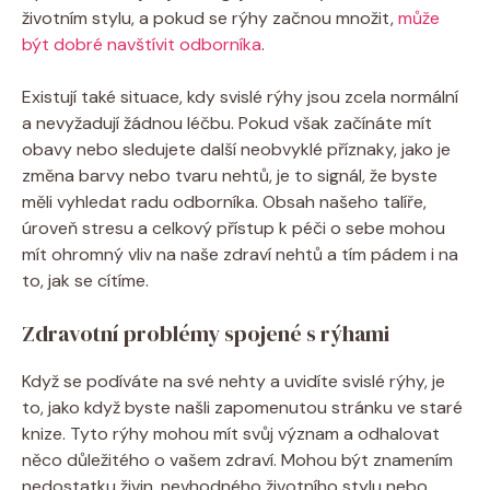
životním stylu, a pokud se rýhy začnou množit,
může
být dobré navštívit odborníka
.
Existují také situace, kdy svislé rýhy jsou zcela normální
a nevyžadují žádnou léčbu. Pokud však začínáte mít
obavy nebo sledujete další neobvyklé příznaky, jako je
změna barvy nebo tvaru nehtů, je to signál, že byste
měli vyhledat radu odborníka. Obsah našeho talíře,
úroveň stresu a celkový přístup k péči o sebe mohou
mít ohromný vliv na naše zdraví nehtů a tím pádem i na
to, jak se cítíme.
Zdravotní problémy spojené s rýhami
Když se podíváte na své nehty a uvidíte svislé rýhy, je
to, jako když byste našli zapomenutou stránku ve staré
knize. Tyto rýhy mohou mít svůj význam a odhalovat
něco důležitého o vašem zdraví. Mohou být znamením
nedostatku živin, nevhodného životního stylu nebo