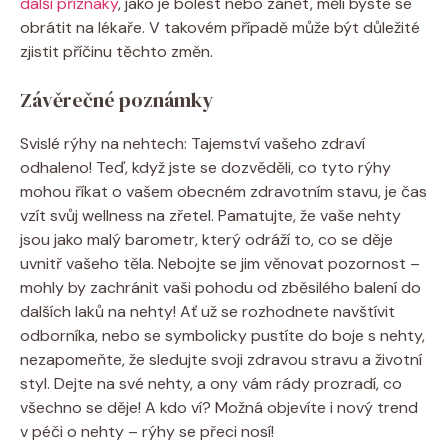
další příznaky
, jako je bolest nebo zánět, měli byste se
obrátit na lékaře. V takovém případě může být důležité
zjistit příčinu těchto změn.
Závěrečné poznámky
Svislé rýhy na nehtech: Tajemství vašeho zdraví
odhaleno! Teď, když jste se dozvěděli, co tyto rýhy
mohou říkat o vašem obecném zdravotním stavu, je čas
vzít svůj wellness na zřetel. Pamatujte, že vaše nehty
jsou jako malý barometr, který odráží to, co se děje
uvnitř vašeho těla. Nebojte se jim věnovat pozornost –
mohly by zachránit vaši pohodu od zběsilého balení do
dalších laků na nehty! Ať už se rozhodnete navštívit
odborníka, nebo se symbolicky pustíte do boje s nehty,
nezapomeňte, že sledujte svoji zdravou stravu a životní
styl. Dejte na své nehty, a ony vám rády prozradí, co
všechno se děje! A kdo ví? Možná objevíte i nový trend
v péči o nehty – rýhy se přeci nosí!