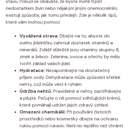
stavu. Pokud se obáváte, že byste mohli trpět
nedostatkem živin nebo nějakým jiným onemocněním,
existují způsoby, jak tomu předejít. Zde je několik tipů,
které vám mohou pomoci:
Vyvážená strava:
Dbejte na to, abyste do
svého jídelníčku zahrnuli dostatek vitamínů a
minerálů. Zvlášť důležité jsou vitamíny skupiny B,
zinek a železo. Zelenina, ovoce a ořechy by měly
tvořit základ vašich jídel.
Hydratace:
Nezapomínejte na dostatečný
příjem vody. Dehydratace může způsobit křehké
nehty, což může vést k rýhám.
Údržba nehtů:
Pravidelně si nehty zastřihávejte
a pilujte. Pečujte o ně pomocí zvlhčujících krémů,
které pomáhají udržet jejich zdravý vzhled.
Omezení chemikálií:
Při používání čisticích
prostředků nebo kosmetiky dbejte na ochranu
rukou pomocí rukavic. Není nic lepšího než chránit