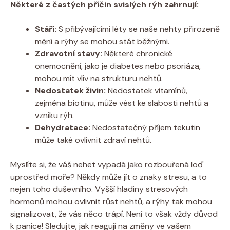
Některé z častých příčin svislých rýh zahrnují:
Stáří:
S přibývajícími léty se naše nehty přirozeně
mění a rýhy se mohou stát běžnými.
Zdravotní stavy:
Některé chronické
onemocnění, jako je diabetes nebo psoriáza,
mohou mít vliv na strukturu nehtů.
Nedostatek živin:
Nedostatek vitamínů,
zejména biotinu, může vést ke slabosti nehtů a
vzniku rýh.
Dehydratace:
Nedostatečný příjem tekutin
může také ovlivnit zdraví nehtů.
Myslíte si, že váš nehet vypadá jako rozbouřená loď
uprostřed moře? Někdy může jít o znaky stresu, a to
nejen toho duševního. Vyšší hladiny stresových
hormonů mohou ovlivnit růst nehtů, a rýhy tak mohou
signalizovat, že vás něco trápí. Není to však vždy důvod
k panice! Sledujte, jak reagují na změny ve vašem