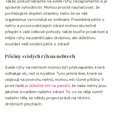
Takže, pokud narazíte na svislé rýhy, nezapomeňte si je
správně vyhodnotit. Mohou prostě naznačovat, že
potřebujete doplnit vitamíny, nebo že se váš
organismus vyrovnává se změnami. Pravidelná péče o
nehty a pozorování jejich zdraví mohou skutečně
přispět k vaší celkové pohody, takže buďte proaktivní a
mějte rýhy na paměti jako drobnou, ale důležitou
součást vaší osobní péče o zdraví!
Příčiny svislých rýh na nehtech
Svislé rýhy na nehtech mohou být překvapením, které
odhaluje víc, než si myslíme. Tyto jemné linie, které se
objevují na povrchu nehtů, mohou mít různé příčiny. V
první řadě
je důležité mít na paměti
, že naše nehty jsou
jakýmsi zrcadlem našeho zdraví. To, co se děje uvnitř
našeho těla, se někdy projeví právě na těchto
drobných plochách.