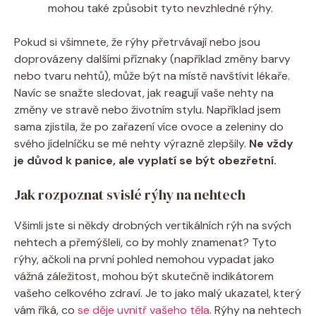
mohou také způsobit tyto nevzhledné rýhy.
Pokud si všimnete, že rýhy přetrvávají nebo jsou
doprovázeny dalšími příznaky (například změny barvy
nebo tvaru nehtů), může být na místě navštívit lékaře.
Navíc se snažte sledovat, jak reagují vaše nehty na
změny ve stravě nebo životním stylu. Například jsem
sama zjistila, že po zařazení více ovoce a zeleniny do
svého jídelníčku se mé nehty výrazně zlepšily.
Ne vždy
je důvod k panice, ale vyplatí se být obezřetní.
Jak rozpoznat svislé rýhy na nehtech
Všimli jste si někdy drobných vertikálních rýh na svých
nehtech a přemýšleli, co by mohly znamenat? Tyto
rýhy, ačkoli na první pohled nemohou vypadat jako
vážná záležitost, mohou být skutečně indikátorem
vašeho celkového zdraví. Je to jako malý ukazatel, který
vám říká, co
se děje uvnitř vašeho těla
. Rýhy na nehtech