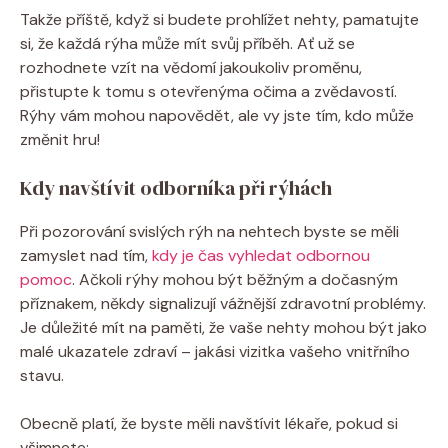
Takže příště, když si budete prohlížet nehty, pamatujte
si, že každá rýha může mít svůj příběh. Ať už se
rozhodnete vzít na vědomí jakoukoliv proměnu,
přistupte k tomu s otevřenýma očima a zvědavostí.
Rýhy vám mohou napovědět, ale vy jste tím, kdo může
změnit hru!
Kdy navštívit odborníka při rýhách
Při pozorování svislých rýh na nehtech byste se měli
zamyslet nad tím,
kdy je čas vyhledat odbornou
pomoc
. Ačkoli rýhy mohou být běžným a dočasným
příznakem, někdy signalizují vážnější zdravotní problémy.
Je důležité mít na paměti, že vaše nehty mohou být jako
malé ukazatele zdraví – jakási vizitka vašeho vnitřního
stavu.
Obecně platí, že byste měli navštívit lékaře, pokud si
všimnete: