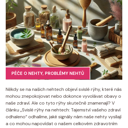
PÉČE O NEHTY
,
PROBLÉMY NEHTŮ
Někdy se na našich nehtech objeví svislé rýhy, které nás
mohou znepokojovat nebo dokonce vyvolávat obavy o
naše zdraví. Ale co tyto rýhy skutečně znamenají? V
článku „Svislé rýhy na nehtech: Tajemství vašeho zdraví
odhaleno“ odhalíme, jaké signály nám naše nehty vysílají
a co mohou napovídat o našem celkovém zdravotním