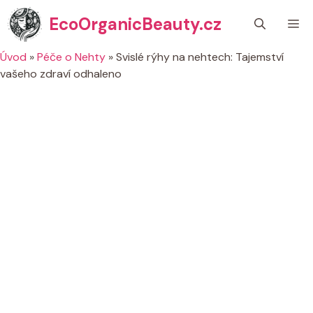
Přeskočit
EcoOrganicBeauty.cz
M
na
obsah
Úvod
»
Péče o Nehty
»
Svislé rýhy na nehtech: Tajemství
vašeho zdraví odhaleno