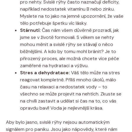
pro nehty. Svislé rýhy často naznačují deficity,
například nedostatek vitamínu B nebo zinku.
Myslete na to jako na jemné upozornění, že vaše
tělo potřebuje špetku víc lásky.
Stárnutí:
Čas nám všem důvěrně prozradí, jak
jsme se v životě formovali. S věkem se nehty
mohou měnit a svislé rýhy se stávají o něco
běžnějšími. A kdo by tomu mohl bránit? Je to
přirozený proces, ale možná chcete více péče
zaměřené na hydrataci a výživu.
Stres a dehydratace:
Váš tělo může na stres
reagovat kompletně. Příliš mnoho úkolů, málo
času na relaxaci a nedostatek vody – to
všechno se může projevit na nehtích. Zkuste se
na chvíli zastavit a udělat si čas na to, co vás
opravdu baví! Voda je nejlevnější krása.
Aby bylo jasno, svislé rýhy nejsou automatickým
signálem pro paniku. Jsou jako nápovědy, které nám