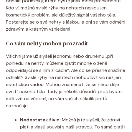
odhalit podmínky, které byste jinak mohli přehlédnout.
Kdo ví, možná svislé rýhy na nehtech nejsou jen
kosmetický problém, ale důležitý signál vašeho těla.
Postarejte se o své nehty s láskou, a oni se vám odmění
zdravým a krásným vzhledem!
Co vám nehty mohou prozradit
Všichni jsme už slyšeli jednomu nebo druhému „při
pohledu na nehty, můžeme zjistit mnohé o ženě
odpovídající se s ním zrcadle“. Ale co se přesně snažíme
odhalit? Svislé rýhy na nehtech mohou být víc než jen
estetickou vadou. Mohou znamenat, že se něco děje
uvnitř našeho těla. Tady je několik důvodů, proč byste
měli vzít na vědomí, co vám vašich několik prstů
naznačuje.
Nedostatek živin:
Možná jste slyšeli, že zdraví
pleti a vlasů souvisí s naší stravou. To samé platí i