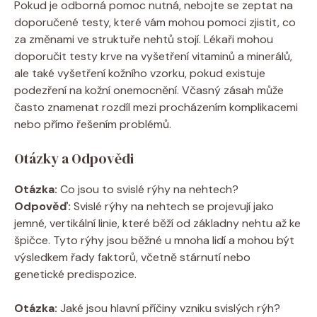
Pokud je odborná pomoc nutná, nebojte se zeptat na
doporučené testy, které vám mohou pomoci zjistit, co
za změnami ve struktuře nehtů stojí. Lékaři mohou
doporučit testy krve na vyšetření vitaminů a minerálů,
ale také vyšetření kožního vzorku, pokud existuje
podezření na kožní onemocnění. Včasný zásah může
často znamenat rozdíl mezi procházením komplikacemi
nebo přímo řešením problémů.
Otázky a Odpovědi
Otázka:
Co jsou to svislé rýhy na nehtech?
Odpověď:
Svislé rýhy na nehtech se projevují jako
jemné, vertikální linie, které běží od základny nehtu až ke
špičce. Tyto rýhy jsou běžné u mnoha lidí a mohou být
výsledkem řady faktorů, včetně stárnutí nebo
genetické predispozice.
Otázka:
Jaké jsou hlavní příčiny vzniku svislých rýh?