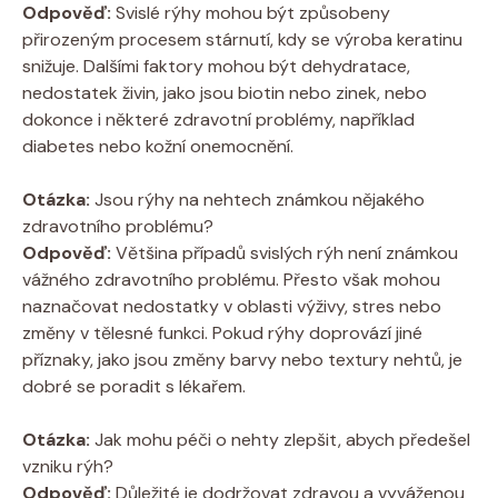
Odpověď:
Svislé rýhy mohou být způsobeny
přirozeným procesem stárnutí, kdy se výroba keratinu
snižuje. Dalšími faktory mohou být dehydratace,
nedostatek živin, jako jsou biotin nebo zinek, nebo
dokonce i některé zdravotní problémy, například
diabetes nebo kožní onemocnění.
Otázka:
Jsou rýhy na nehtech známkou nějakého
zdravotního problému?
Odpověď:
Většina případů svislých rýh není známkou
vážného zdravotního problému. Přesto však mohou
naznačovat nedostatky v oblasti výživy, stres nebo
změny v tělesné funkci. Pokud rýhy doprovází jiné
příznaky, jako jsou změny barvy nebo textury nehtů, je
dobré se poradit s lékařem.
Otázka:
Jak mohu péči o nehty zlepšit, abych předešel
vzniku rýh?
Odpověď:
Důležité je dodržovat zdravou a vyváženou