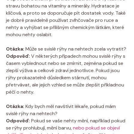
stravu bohatou na vitamíny a minerály. Hydratace je
klíčová, a proto se doporučuje pít dostatek vody. Také
je dobré pravidelně používat zvlhčovače pro ruce a
nehty a vyhýbat se přílišným chemickým látkám, které
mohou nehty oslabit.
Otázka:
Může se svislé rýhy na nehtech zcela vytratit?
Odpověď:
V některých případech mohou svislé rýhy s
časem vyblednout nebo se zmírnit, zejména pokud se
zlepší výživa a celkové zdraví jednotlivce. Pokud jsou
rýhy prokazatelně důsledkem stárnutí, mohou
přetrvávat, ale jejich vzhled se může zlepšit příkladnou
péčí o nehty.
Otázka:
Kdy bych měl navštívit lékaře, pokud mám
svislé rýhy na nehtech?
Odpověď:
Pokud se vaše nehty mění, například pokud
se rýhy prohlubují, mění barvu,
nebo pokud se objeví