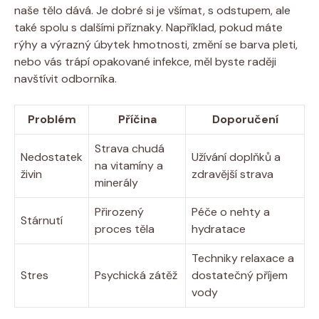
naše tělo dává. Je dobré si je všímat, s odstupem, ale
také spolu s dalšími příznaky. Například, pokud máte
rýhy a výrazný úbytek hmotnosti, změní se barva pleti,
nebo vás trápí opakované infekce, měl byste raději
navštívit odborníka.
Problém
Příčina
Doporučení
Strava chudá
Nedostatek
Užívání doplňků a
na vitamíny a
živin
zdravější strava
minerály
Přirozený
Péče o nehty a
Stárnutí
proces těla
hydratace
Techniky relaxace a
Stres
Psychická zátěž
dostatečný příjem
vody