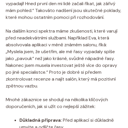
vypadají! Hned první den mi lidé začali říkat, jak zářivý
mám pohled.“ Takováto nadšení jsou skutečné poklady,
které mohou ostatním pomoci při rozhodování.
Na dalším konci spektra máme zkušenosti, které varují
před neadekvátními službami. Například Eva, která
absolvovala aplikaci v méně známém salonu, říká:
„Myslela jsem, že ušetřím, ale mé řasy vypadaly spíše
jako „pavouk“ než jako krásné, svůdné nápadné řasy.
Nakonec jsem musela investovat ještě více do opravy
po jiné specialistce.“ Proto je dobré si předem
zkontrolovat recenze a najít salón, který má pozitivní
zpětnou vazbu.
Mnohé zákaznice se shodují na několika klíčových
doporučeních, jak si užít co nejlepší zážitek:
Důkladná příprava:
Před aplikací si důkladně
umyjte a odlíčte řasy.