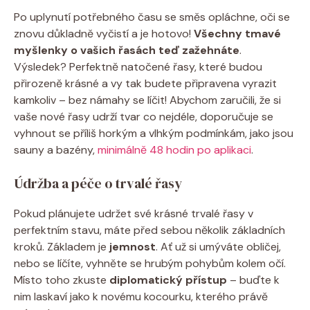
Po uplynutí potřebného času se směs opláchne, oči se
znovu důkladně vyčistí a je hotovo!
Všechny tmavé
myšlenky o vašich řasách teď zažehnáte
.
Výsledek? Perfektně natočené řasy, které budou
přirozeně krásné a vy tak budete připravena vyrazit
kamkoliv – bez námahy se líčit! Abychom zaručili, že si
vaše nové řasy udrží tvar co nejdéle, doporučuje se
vyhnout se příliš horkým a vlhkým podmínkám, jako jsou
sauny a bazény,
minimálně 48 hodin po aplikaci
.
Údržba a péče o trvalé řasy
Pokud plánujete udržet své krásné trvalé řasy v
perfektním stavu, máte před sebou několik základních
kroků. Základem je
jemnost
. Ať už si umýváte obličej,
nebo se líčíte, vyhněte se hrubým pohybům kolem očí.
Místo toho zkuste
diplomatický přístup
– buďte k
nim laskaví jako k novému kocourku, kterého právě