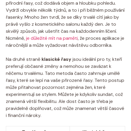
přírodní řasy, což dodává objem a hloubku pohledu.
Vydrží obvykle několik týdnů, a to i při běžném používání
řasenky. Mnoho žen tvrdí, že se díky trvalé cítí jako by
právě vyšlo z kosmetického salonu každý den. Je to
skvělý způsob, jak ušetřit čas na každodenním líčení.
Nicméně,
je důležité mít na paměti
, že proces aplikace je
náročnější a může vyžadovat návštěvu odborníka.
Na druhé straně
klasické řasy
jsou ideální pro ty, kteří
preferují občasné změny a nemohou se zavázat k
něčemu trvalému. Tato metoda často zahrnuje umělé
řasy, které se lepí na vaše přirozené řasy. Tento postup
může přitahovat pozornost zejména žen, které
experimentují se stylem. Můžete je kdykoliv sundat, což
znamená větší flexibilitu. Ale dost často je třeba je
pravidelně doplňovat, což může znamenat větší časové
i finanční nároky.