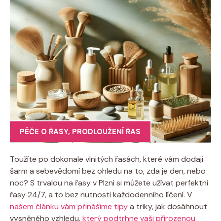
PÉČE O ŘASY
,
PRODLOUŽENÍ ŘAS
Toužíte po dokonale vlnitých řasách, které vám dodají
šarm a sebevědomí bez ohledu na to, zda je den, nebo
noc? S trvalou na řasy v Plzni si můžete užívat perfektní
řasy 24/7, a to bez nutnosti každodenního líčení. V
našem článku vám přinášíme tipy
a triky, jak dosáhnout
vysněného vzhledu,
který podtrhne vaši přirozenou