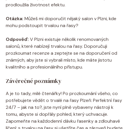
prodloužila životnost efektu.
Otázka:
Můžeš mi doporučit nějaký salon v Plzni, kde
mohu podstoupit trvalou na řasy?
Odpověď:
V Plzni existuje několik renomovaných
salonů, které nabízejí trvalou na řasy. Doporučuji
prozkoumat recenze a zeptejte se na doporučení od
známých, aby jste si vybrali místo, kde máte jistotu
kvalitního a profesionálního přístupu.
Závěrečné poznámky
A je to tady, milé čtenářky! Po prozkoumání všeho, co
potřebujete vědět o trvalé na řasy Plzeň: Perfektní řasy
24/7 – jak na to?, jste nyní plně vybaveny nástroji k
tomu, abyste si dopřály pohled, který uchvacuje.
Zapomeňte na každodenní dávku řasenky a zdlouhavé
líčení; s trvalou na řasy si ušetříte čas a zároveň budete