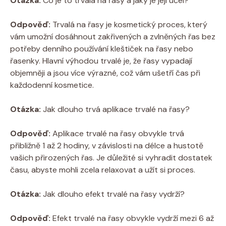
Otázka:
Co je to trvalá na řasy a jaký je její účel?
Odpověď:
Trvalá na řasy je kosmetický proces, který
vám umožní dosáhnout zakřivených a zvlněných řas bez
potřeby denního používání kleštiček na řasy nebo
řasenky. Hlavní výhodou trvalé je, že řasy vypadají
objemněji a jsou více výrazné, což vám ušetří čas při
každodenní kosmetice.
Otázka:
Jak dlouho trvá aplikace trvalé na řasy?
Odpověď:
Aplikace trvalé na řasy obvykle trvá
přibližně 1 až 2 hodiny, v závislosti na délce a hustotě
vašich přirozených řas. Je důležité si vyhradit dostatek
času, abyste mohli zcela relaxovat a užít si proces.
Otázka:
Jak dlouho efekt trvalé na řasy vydrží?
Odpověď:
Efekt trvalé na řasy obvykle vydrží mezi 6 až