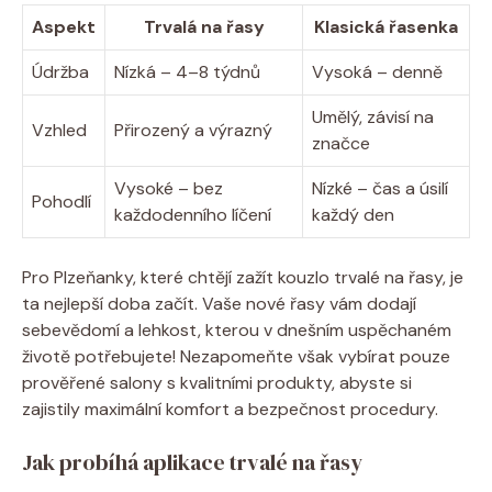
Aspekt
Trvalá na řasy
Klasická řasenka
Údržba
Nízká – 4–8 týdnů
Vysoká – denně
Umělý, závisí na
Vzhled
Přirozený a výrazný
značce
Vysoké – bez
Nízké – čas a úsilí
Pohodlí
každodenního líčení
každý den
Pro Plzeňanky, které chtějí zažít kouzlo trvalé na řasy, je
ta nejlepší doba začít. Vaše nové řasy vám dodají
sebevědomí a lehkost, kterou v dnešním uspěchaném
životě potřebujete! Nezapomeňte však vybírat pouze
prověřené salony s kvalitními produkty, abyste si
zajistily maximální komfort a bezpečnost procedury.
Jak probíhá aplikace trvalé na řasy