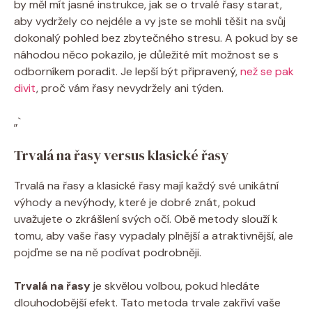
by měl mít jasné instrukce, jak se o trvalé řasy starat,
aby vydržely co nejdéle a vy jste se mohli těšit na svůj
dokonalý pohled bez zbytečného stresu. A pokud by se
náhodou něco pokazilo, je důležité mít možnost se s
odborníkem poradit. Je lepší být připravený,
než se pak
divit
, proč vám řasy nevydržely ani týden.
„`
Trvalá na řasy versus klasické řasy
Trvalá na řasy a klasické řasy mají každý své unikátní
výhody a nevýhody, které je dobré znát, pokud
uvažujete o zkrášlení svých očí. Obě metody slouží k
tomu, aby vaše řasy vypadaly plnější a atraktivnější, ale
pojďme se na ně podívat podrobněji.
Trvalá na řasy
je skvělou volbou, pokud hledáte
dlouhodobější efekt. Tato metoda trvale zakřiví vaše