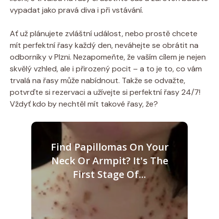
vypadat jako pravá diva i při vstávání.
Ať už plánujete zvláštní událost, nebo prostě chcete
mít perfektní řasy každý den, neváhejte se obrátit na
odborníky v Plzni. Nezapomeňte, že vaším cílem je nejen
skvělý vzhled, ale i přirozený pocit – a to je to, co vám
trvalá na řasy může nabídnout. Takže se odvažte,
potvrďte si rezervaci a užívejte si perfektní řasy 24/7!
Vždyť kdo by nechtěl mít takové řasy, že?
Find Papillomas On Your
Neck Or Armpit? It's The
First Stage Of...