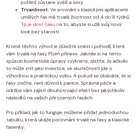
pohled zůstane svěží a sexy.
Trvanlivost
: Ve srovnání s klasickými aplikacemi
umělých řas má trvalá životnost od 4 do 8 týdnů.
To
je dost času na
to, abyste si užili svůj nový
look bez starostí.
Kromě těchto výhod je důležité zmínit i pohodlí, které
vám trvalá na řasy Plzeň přinese. Jakmile si na tento
způsob kosmetické úpravy zvyknete, zjistíte, že ačkoliv
to může znít jako investice, ve skutečnosti jde o
výhodnou a praktickou volbu. A pokud se obáváte, že si
řasy zničíte, není důvod k panice. Správná péče a
údržba vám zajistí dlouhotrvající efekt bez jakýchkoliv
následků na vašich přirozených řasách.
Pro příklad, jak to funguje, můžeme přidat jednoduchou
tabulku, která ukáže porovnání trvalé na řasy a klasické
řasenky: