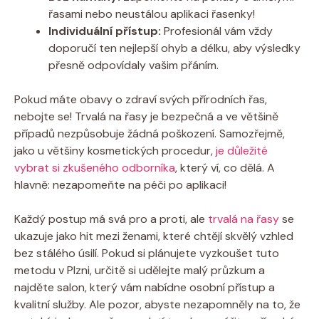
řasami nebo neustálou aplikaci řasenky!
Individuální přístup:
Profesionál vám vždy
doporučí ten nejlepší ohyb a délku, aby výsledky
přesně odpovídaly vašim přáním.
Pokud máte obavy o zdraví svých přírodních řas,
nebojte se! Trvalá na řasy je bezpečná a ve většině
případů nezpůsobuje žádná poškození. Samozřejmě,
jako u většiny kosmetických procedur,
je důležité
vybrat si zkušeného odborníka
, který ví, co dělá. A
hlavně: nezapomeňte na péči po aplikaci!
Každý postup má svá pro a proti, ale
trvalá na řasy
se
ukazuje jako hit mezi ženami, které chtějí skvělý vzhled
bez stálého úsilí. Pokud si plánujete vyzkoušet tuto
metodu v Plzni, určitě si udělejte malý průzkum a
najděte salon, který vám nabídne osobní přístup a
kvalitní služby. Ale pozor, abyste nezapomněly na to, že