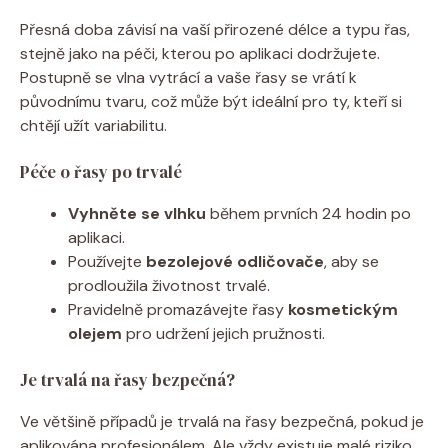
Přesná doba závisí na vaší přirozené délce a typu řas,
stejně jako na péči, kterou po aplikaci dodržujete.
Postupně se vlna vytrácí a vaše řasy se vrátí k
původnímu tvaru, což může být ideální pro ty, kteří si
chtějí užít variabilitu.
Péče o řasy po trvalé
Vyhněte se vlhku
během prvních 24 hodin po
aplikaci.
Používejte
bezolejové odličovače
, aby se
prodloužila životnost trvalé.
Pravidelně promazávejte řasy
kosmetickým
olejem
pro udržení jejich pružnosti.
Je trvalá na řasy bezpečná?
Ve většině případů je trvalá na řasy bezpečná, pokud je
aplikována profesionálem. Ale vždy existuje malé riziko,