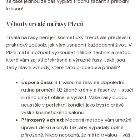
se také jednou za čas vyplatí trochu zazářit s přírodní
krásou!
Výhody trvalé na řasy Plzeň
Trvalá na řasy není jen kosmetický trend, ale především
praktický způsob, jak vám usnadnit každodenní život. V
Plzni máte možnost vyzkoušet několik technik a metod,
které vám zajistí překrásné a výrazné řasy. Jaké jsou
tedy hlavní výhody, které tato procedura přináší?
Úspora času
: S trvalou na řasy se dopolední
rutina promění. Už žádné krémy a řasenky – stačí
si ráno umýt obličej a vyrazit. Vaše řasy budou
neustále v perfektní kondici, jako byste právě
vyšli z kosmetického salonu.
Přirozený vzhled
: Moderní metody vám umožní
upravit délku a ohyb tak, aby vypadaly úplně
přirozeně. Nikdo nepozná, že máte trvalou – váš