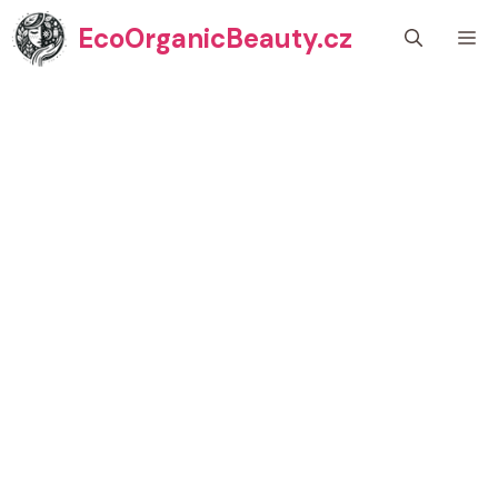
Přeskočit
EcoOrganicBeauty.cz
M
na
obsah