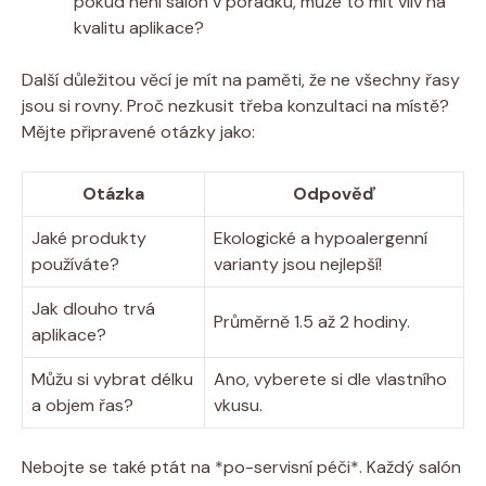
pokud není salón v pořádku, může to mít vliv na
kvalitu aplikace?
Další důležitou věcí je mít na paměti, že ne všechny řasy
jsou si rovny. Proč nezkusit třeba konzultaci na místě?
Mějte připravené otázky jako:
Otázka
Odpověď
Jaké produkty
Ekologické a hypoalergenní
používáte?
varianty jsou nejlepší!
Jak dlouho trvá
Průměrně 1.5 až 2 hodiny.
aplikace?
Můžu si vybrat délku
Ano, vyberete si dle vlastního
a objem řas?
vkusu.
Nebojte se také ptát na *po-servisní péči*. Každý salón