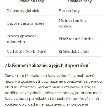
Trvalá na řasy
Klasické řasy
Dlouhotrvající efekt
Flexibilní styl
Možnost změny
Úspora času při líčení
vzhledu
Proces aplikace u
Příležitostná údržba
odborníka
Vydrží až několik týdnů
Krátkodobý efekt
Zkušenosti zákaznic a jejich doporučení
Ženy, které již trvalou na řasy vyzkoušely, mají různé
názory a zkušenosti, což můžeme považovat za cennou
studnici informací. Jedna z našich čtenářek, Klára, se
podělila o svůj příběh: „Měla jsem obavy, jak budou moje
řasy vypadat po několika týdnech. Ale teď, když na ně
koukám do zrcadla, nemůžu uvěřit, jak přirozeně