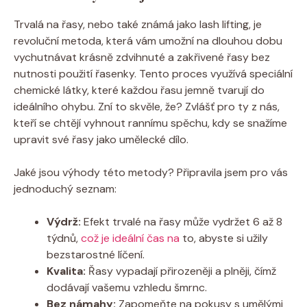
Trvalá na řasy, nebo také známá jako lash lifting, je
revoluční metoda, která vám umožní na dlouhou dobu
vychutnávat krásně zdvihnuté a zakřivené řasy bez
nutnosti použití řasenky. Tento proces využívá speciální
chemické látky, které každou řasu jemně tvarují do
ideálního ohybu. Zní to skvěle, že? Zvlášť pro ty z nás,
kteří se chtějí vyhnout rannímu spěchu, kdy se snažíme
upravit své řasy jako umělecké dílo.
Jaké jsou výhody této metody? Připravila jsem pro vás
jednoduchý seznam:
Výdrž:
Efekt trvalé na řasy může vydržet 6 až 8
týdnů,
což je ideální čas na
to, abyste si užily
bezstarostné líčení.
Kvalita:
Řasy vypadají přirozeněji a plněji, čímž
dodávají vašemu vzhledu šmrnc.
Bez námahy:
Zapomeňte na pokusy s umělými