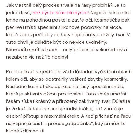
Jak vlastně celý proces trvalé na řasy probíhá? Je to
jednodušší,
než byste si mohli myslet
! Nejprve si klientka
lehne na pohodlnou postel a zavře oči. Kosmetička pak
pečlivě umístí speciální silikonové podložky na víčka,
které zabezpečí, aby se řasy neporanily a držely tvar. V
tuto chvíli je důležité být co nejvíce uvolněný.
Nemusíte mít strach
– celý proces je velmi šetrný a
nezabere víc než 1,5 hodiny!
Před aplikací se ještě provádí důkladné vyčištění oblasti
kolem očí, aby se odstranily veškeré zbytky kosmetiky.
Následně kosmetička aplikuje na řasy speciální směs,
která je aktivní složkou pro trvalou. Tato směs umožní
řasám získat krásný a přirozený zakřivený tvar. Důležité
je, že každá řasa se curluje individuálně, což zaručuje
osobní přístup a maximální efekt. A teď přichází na řadu
najvtipnější část – proces „odpočinku“, kdy si můžete
klidně zdřímnout!