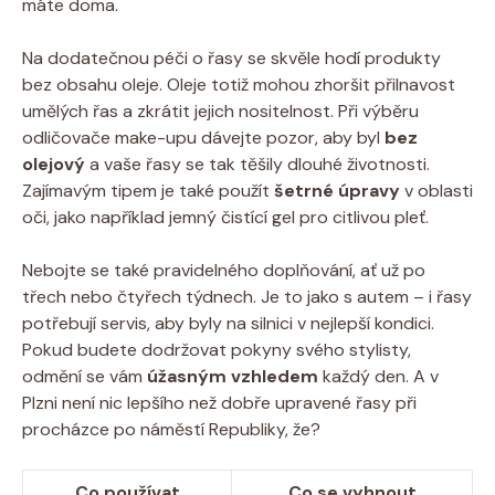
máte doma.
Na dodatečnou péči o řasy se skvěle hodí produkty
bez obsahu oleje. Oleje totiž mohou zhoršit přilnavost
umělých řas a zkrátit jejich nositelnost. Při výběru
odličovače make-upu dávejte pozor, aby byl
bez
olejový
a vaše řasy se tak těšily dlouhé životnosti.
Zajímavým tipem je také použít
šetrné úpravy
v oblasti
oči, jako například jemný čistící gel pro citlivou pleť.
Nebojte se také pravidelného doplňování, ať už po
třech nebo čtyřech týdnech. Je to jako s autem – i řasy
potřebují servis, aby byly na silnici v nejlepší kondici.
Pokud budete dodržovat pokyny svého stylisty,
odmění se vám
úžasným vzhledem
každý den. A v
Plzni není nic lepšího než dobře upravené řasy při
procházce po náměstí Republiky, že?
Co používat
Co se vyhnout