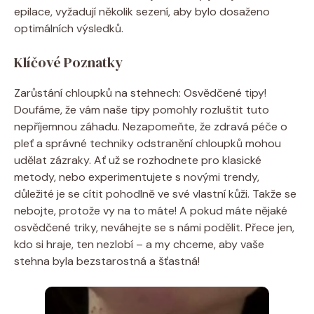
epilace, vyžadují několik sezení, aby bylo dosaženo
optimálních výsledků.
Klíčové Poznatky
Zarůstání chloupků na stehnech: Osvědčené tipy!
Doufáme, že vám naše tipy pomohly rozluštit tuto
nepříjemnou záhadu. Nezapomeňte, že zdravá péče o
pleť a správné techniky odstranění chloupků mohou
udělat zázraky. Ať už se rozhodnete pro klasické
metody, nebo experimentujete s novými trendy,
důležité je se cítit pohodlně ve své vlastní kůži. Takže se
nebojte, protože vy na to máte! A pokud máte nějaké
osvědčené triky, neváhejte se s námi podělit. Přece jen,
kdo si hraje, ten nezlobí – a my chceme, aby vaše
stehna byla bezstarostná a šťastná!