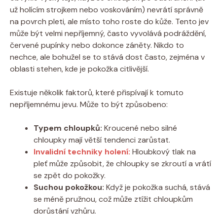
už holícím strojkem nebo voskováním) nevrátí správně
na povrch pleti, ale místo toho roste do kůže. Tento jev
může být velmi nepříjemný, často vyvolává podráždění,
červené pupínky nebo dokonce záněty. Nikdo to
nechce, ale bohužel se to stává dost často, zejména v
oblasti stehen, kde je pokožka citlivější.
Existuje několik faktorů, které přispívají k tomuto
nepříjemnému jevu. Může to být způsobeno:
Typem chloupků:
Kroucené nebo silné
chloupky mají větší tendenci zarůstat.
Invalidní techniky holení:
Hloubkový tlak na
pleť může způsobit, že chloupky se zkroutí a vrátí
se zpět do pokožky.
Suchou pokožkou:
Když je pokožka suchá, stává
se méně pružnou, což může ztížit chloupkům
dorůstání vzhůru.