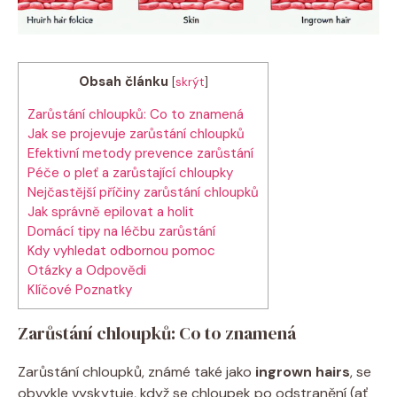
Obsah článku
[
skrýt
]
Zarůstání chloupků: Co to znamená
Jak se projevuje zarůstání chloupků
Efektivní metody prevence zarůstání
Péče o pleť a zarůstající chloupky
Nejčastější příčiny zarůstání chloupků
Jak správně epilovat a holit
Domácí tipy na léčbu zarůstání
Kdy vyhledat odbornou pomoc
Otázky a Odpovědi
Klíčové Poznatky
Zarůstání chloupků: Co to znamená
Zarůstání chloupků, známé také jako
ingrown hairs
, se
obvykle vyskytuje, když se chloupek po odstranění (ať