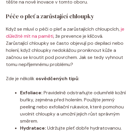
těšte na nové inovace v tomto oboru.
Péče o pleť a zarůstající chloupky
Když se mluví o péči o pleť a zarůstajících chloupcích,
je
důležité mít na paměti
, že prevence je klíčová.
Zarůstající chloupky se často objevují po depilaci nebo
holení, když chloupky nedokážou proniknout kůže a
začnou se kroutit pod povrchem. Jak se tedy vyhnout
tomu nepříjemnému problému?
Zde je několik
osvědčených tipů
:
Exfoliace:
Pravidelně odstraňujte odumřelé kožní
buňky, zejména před holením. Použijte jemný
peeling nebo exfoliační rukavice, které pomohou
uvolnit chloupky a umožní jejich růst správným
směrem.
Hydratace:
Udržujte pleť dobře hydratovanou.