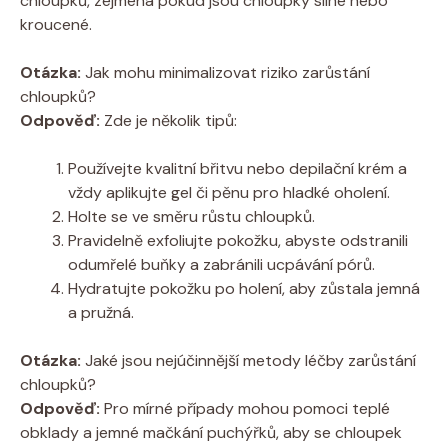
chloupků, zejména pokud jsou chloupky silné nebo
kroucené.
Otázka:
Jak mohu minimalizovat riziko zarůstání
chloupků?
Odpověď:
Zde je několik tipů:
Používejte kvalitní břitvu nebo depilační krém a
vždy aplikujte gel či pěnu pro hladké oholení.
Holte se ve směru růstu chloupků.
Pravidelně exfoliujte pokožku, abyste odstranili
odumřelé buňky a zabránili ucpávání pórů.
Hydratujte pokožku po holení, aby zůstala jemná
a pružná.
Otázka:
Jaké jsou nejúčinnější metody léčby zarůstání
chloupků?
Odpověď:
Pro mírné případy mohou pomoci teplé
obklady a jemné mačkání puchýřků, aby se chloupek