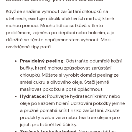
Když se snažíme vyhnout zarůstání chloupků na
stehnech, existuje několik efektivních metod, které
mohou pomoci. Mnoho lidí se setkává s tímto
problémem, zejména po depilaci nebo holením, a je
důležité se těmto nepříjemnostem vyhnout. Mezi
osvědčené tipy patří:
Pravidelný peeling:
Odstraňte odumřelé kožní
buňky, které mohou způsobovat zarůstání
chloupků. Můžete si vyrobit domácí peeling ze
směsi cukru a olivového oleje. Stačí jemně
masírovat pokožku a poté opláchnout.
Hydratace:
Používejte hydratační krémy nebo
oleje po každém holení. Udržování pokožky jemné
a pružné pomáhá snížit riziko zarůstání. Zkuste
produkty s aloe vera nebo tea tree olejem pro
jejich protizánětlivé účinky.
Správná technika holení:
Nerezavou břitvu