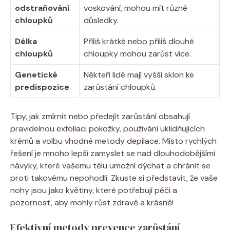
odstraňování
voskování, mohou mít různé
chloupků
důsledky.
Délka
Příliš krátké nebo příliš dlouhé
chloupků
chloupky mohou zarůst více.
Genetické
Někteří lidé mají vyšší sklon ke
predispozice
zarůstání chloupků.
Tipy, jak zmírnit nebo předejít zarůstání obsahují
pravidelnou exfoliaci pokožky, používání uklidňujících
krémů a volbu vhodné metody depilace. Místo rychlých
řešení je mnoho lepší zamyslet se nad dlouhodobějšími
návyky, které vašemu tělu umožní dýchat a chránit se
proti takovému nepohodlí. Zkuste si představit, že vaše
nohy jsou jako květiny, které potřebují péči a
pozornost, aby mohly růst zdravě a krásně!
Efektivní metody prevence zarůstání