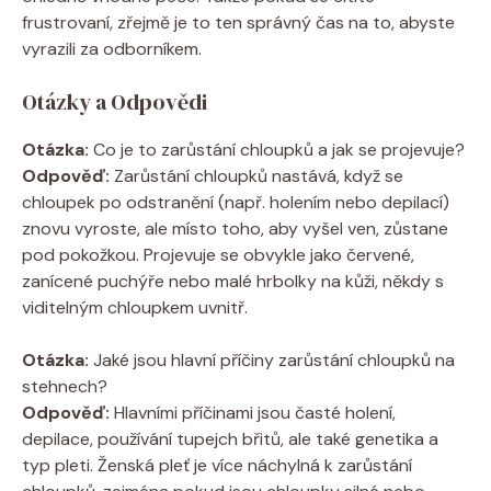
frustrovaní, zřejmě je to ten správný čas na to, abyste
vyrazili za odborníkem.
Otázky a Odpovědi
Otázka:
Co je to zarůstání chloupků a jak se projevuje?
Odpověď:
Zarůstání chloupků nastává, když se
chloupek po odstranění (např. holením nebo depilací)
znovu vyroste, ale místo toho, aby vyšel ven, zůstane
pod pokožkou. Projevuje se obvykle jako červené,
zanícené puchýře nebo malé hrbolky na kůži, někdy s
viditelným chloupkem uvnitř.
Otázka:
Jaké jsou hlavní příčiny zarůstání chloupků na
stehnech?
Odpověď:
Hlavními příčinami jsou časté holení,
depilace, používání tupejch břitů, ale také genetika a
typ pleti. Ženská pleť je více náchylná k zarůstání