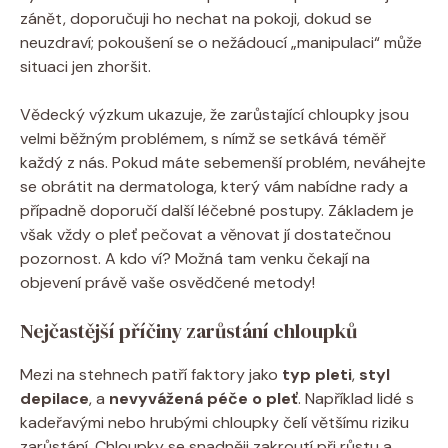
zánět, doporučuji ho nechat na pokoji, dokud se
neuzdraví; pokoušení se o nežádoucí „manipulaci“ může
situaci jen zhoršit.
Vědecký výzkum ukazuje, že zarůstající chloupky jsou
velmi běžným problémem, s nímž se setkává téměř
každý z nás. Pokud máte sebemenší problém, neváhejte
se obrátit na dermatologa, který vám nabídne rady a
případně doporučí další léčebné postupy. Základem je
však vždy o pleť pečovat a věnovat jí dostatečnou
pozornost. A kdo ví? Možná tam venku čekají na
objevení právě vaše osvědčené metody!
Nejčastější příčiny zarůstání chloupků
Mezi na stehnech patří faktory jako
typ pleti
,
styl
depilace
, a
nevyvážená péče o pleť
. Například lidé s
kadeřavými nebo hrubými chloupky čelí většímu riziku
zarůstání. Chloupky se snadněji zakroutí při růstu a