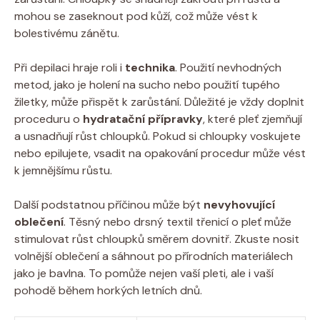
mohou se zaseknout pod kůží, což může vést k
bolestivému zánětu.
Při depilaci hraje roli i
technika
. Použití nevhodných
metod, jako je holení na sucho nebo použití tupého
žiletky, může přispět k zarůstání. Důležité je vždy doplnit
proceduru o
hydratační přípravky
, které pleť zjemňují
a usnadňují růst chloupků. Pokud si chloupky voskujete
nebo epilujete, vsadit na opakování procedur může vést
k jemnějšímu růstu.
Další podstatnou příčinou může být
nevyhovující
oblečení
. Těsný nebo drsný textil třenicí o pleť může
stimulovat růst chloupků směrem dovnitř. Zkuste nosit
volnější oblečení a sáhnout po přírodních materiálech
jako je bavlna. To pomůže nejen vaší pleti, ale i vaší
pohodě během horkých letních dnů.