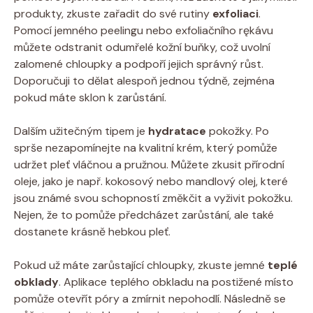
produkty, zkuste zařadit do své rutiny
exfoliaci
.
Pomocí jemného peelingu nebo exfoliačního rękávu
můžete odstranit odumřelé kožní buňky, což uvolní
zalomené chloupky a podpoří jejich správný růst.
Doporučuji to dělat alespoň jednou týdně, zejména
pokud máte sklon k zarůstání.
Dalším užitečným tipem je
hydratace
pokožky. Po
sprše nezapomínejte na kvalitní krém, který pomůže
udržet pleť vláčnou a pružnou. Můžete zkusit přírodní
oleje, jako je např. kokosový nebo mandlový olej, které
jsou známé svou schopností změkčit a vyživit pokožku.
Nejen, že to pomůže předcházet zarůstání, ale také
dostanete krásně hebkou pleť.
Pokud už máte zarůstající chloupky, zkuste jemné
teplé
obklady
. Aplikace teplého obkladu na postižené místo
pomůže otevřít póry a zmírnit nepohodlí. Následně se