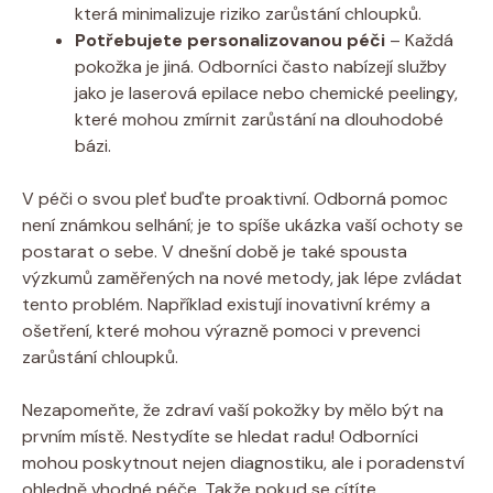
která minimalizuje riziko zarůstání chloupků.
Potřebujete personalizovanou péči
– Každá
pokožka je jiná. Odborníci často nabízejí služby
jako je laserová epilace nebo chemické peelingy,
které mohou zmírnit zarůstání na dlouhodobé
bázi.
V péči o svou pleť buďte proaktivní. Odborná pomoc
není známkou selhání; je to spíše ukázka vaší ochoty se
postarat o sebe. V dnešní době je také spousta
výzkumů zaměřených na nové metody, jak lépe zvládat
tento problém. Například existují inovativní krémy a
ošetření, které mohou výrazně pomoci v prevenci
zarůstání chloupků.
Nezapomeňte, že zdraví vaší pokožky by mělo být na
prvním místě. Nestydíte se hledat radu! Odborníci
mohou poskytnout nejen diagnostiku, ale i poradenství
ohledně vhodné péče. Takže pokud se cítíte