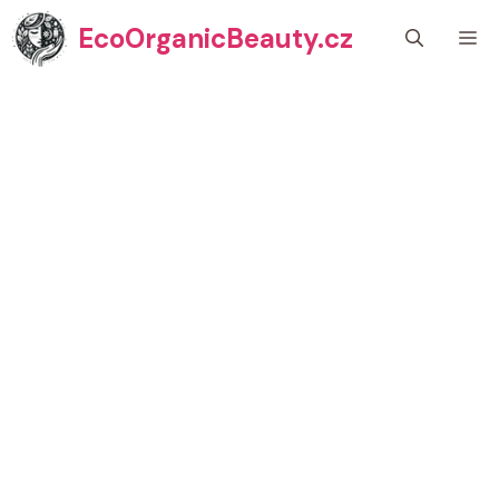
Přeskočit
EcoOrganicBeauty.cz
M
na
obsah