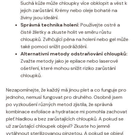
Suchá kůže může chloupky více obklopit a vést k
jejich zarůstání. Krémy nebo oleje bohaté na
živiny jsou ideální.
Správná technika holení:
Používejte ostré a
čisté žiletky a zkuste holit ve směru růstu
chloupků. Zvlhčující pěna na holení nebo gel může
také pomoci snížit podráždění.
Alternativní metody odstraňování chloupků:
Zvažte metody jako je epilace nebo laserové
ošetření, které mohou snížit riziko zarůstání
chloupků.
Nezapomínejte, že každý má jinou plet a co funguje pro
jednoho, nemusí fungovat pro druhého. Osobně jsem
po vyzkoušení různých metod zjistila, že správná
kombinace exfoliace a hydratace mi pomohla zachovat
pleť hladkou a bez zarůstajících chloupků. A pokud se
už zarůstající chloupek objeví? Zkuste ho jemně
vytáhnout sterilizovanou pinzetou. A pokud se objeví