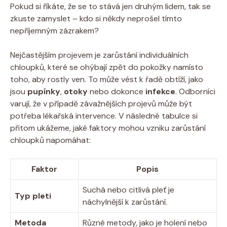
Pokud si říkáte, že se to stává jen druhým lidem, tak se
zkuste zamyslet – kdo si někdy neprošel tímto
nepříjemným zázrakem?
Nejčastějším projevem je zarůstání individuálních
chloupků, které se ohýbají zpět do pokožky namísto
toho, aby rostly ven. To může vést k řadě obtíží, jako
jsou
pupínky
,
otoky
nebo dokonce
infekce
. Odborníci
varují, že v případě závažnějších projevů může být
potřeba lékařská intervence. V následné tabulce si
přitom ukážeme, jaké faktory mohou vzniku zarůstání
chloupků napomáhat:
Faktor
Popis
Suchá nebo citlivá pleť je
Typ pleti
náchylnější k zarůstání.
Metoda
Různé metody, jako je holení nebo