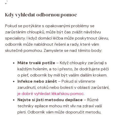
„`
Kdy vyhledat odbornou pomoc
Pokud se potýkáte s opakovanými problémy se
zarůstáním chloupků, může být čas zvážit návštěvu
specialisty. I když domácí léčba může poskytnout úlevu,
odborník může nabídnout řešení a rady, které vám
skutečně pomohou. Zamyslete se nad těmito body:
Máte trvalé potíže
– Když chloupky zarůstají s
každým holením, a to i přesto, že dodržujete péči
o pleť, odborník by měl být vaším dalším krokem.
Infekce nebo zánět
– Pokud si všimnete
zarudnutí, otoků nebo bolesti v oblasti zarůstání,
je dobré vyhledat lékařskou pomoc
.
Nejste si jisti metodou depilace
– Různé
techniky epilace mohou mít vliv na zdraví vaší
pleti. Odborník vám může doporučit metodu,