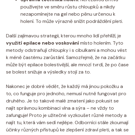
používejte ve směru růstu chloupků a nikdy
nezapomínejte na gel nebo pěnu určenou k
holení. To může výrazně snížit podráždění pleti.
Další zajímavou strategii, kterou mnoho lidí přehlíží, je
využití epilace nebo voskování
místo holením. Tyto
metody odstraňují chloupky i s cibulkami a mohou vést
k méně častému zarůstání. Samozřejmě, že na začátku
může být epilace bolestivější, ale mnozí tvrdí, že po čase
se bolest snižuje a výsledky stojí za to.
Nakonec je dobré vědět, že každý má jinou pokožku a
to, co funguje pro jednoho, nemusí nutně fungovat pro
druhého. Je to takové malé zmatení jako pokusit se
najít správnou kombinaci vína a sýra – ne vždy to
zafunguje! Proto je užitečné vyzkoušet různé metody a
najít tu, která vám sedí nejlépe. Odborníci stále zkoumají
účinky různých přístupů ke zlepšení zdraví pleti, a tak se