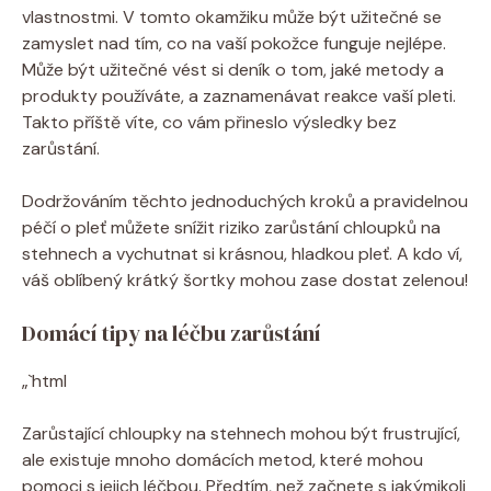
vlastnostmi. V tomto okamžiku může být užitečné se
zamyslet nad tím, co na vaší pokožce funguje nejlépe.
Může být užitečné vést si deník o tom, jaké metody a
produkty používáte, a zaznamenávat reakce vaší pleti.
Takto příště víte, co vám přineslo výsledky bez
zarůstání.
Dodržováním těchto jednoduchých kroků a pravidelnou
péčí o pleť můžete snížit riziko zarůstání chloupků na
stehnech a vychutnat si krásnou, hladkou pleť. A kdo ví,
váš oblíbený krátký šortky mohou zase dostat zelenou!
Domácí tipy na léčbu zarůstání
„`html
Zarůstající chloupky na stehnech mohou být frustrující,
ale existuje mnoho domácích metod, které mohou
pomoci s jejich léčbou. Předtím, než začnete s jakýmikoli