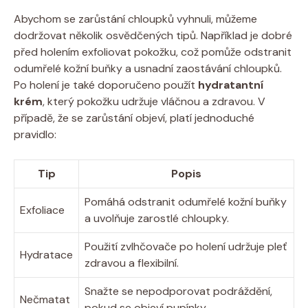
Abychom se zarůstání chloupků vyhnuli, můžeme
dodržovat několik osvědčených tipů. Například je dobré
před holením exfoliovat pokožku, což pomůže odstranit
odumřelé kožní buňky a usnadní zaostávání chloupků.
Po holení je také doporučeno použít
hydratantní
krém
, který pokožku udržuje vláčnou a zdravou. V
případě, že se zarůstání objeví, platí jednoduché
pravidlo:
Tip
Popis
Pomáhá odstranit odumřelé kožní buňky
Exfoliace
a uvolňuje zarostlé chloupky.
Použití zvlhčovače po holení udržuje pleť
Hydratace
zdravou a flexibilní.
Snažte se nepodporovat podráždění,
Nečmatat
pokud se objeví pupínky.