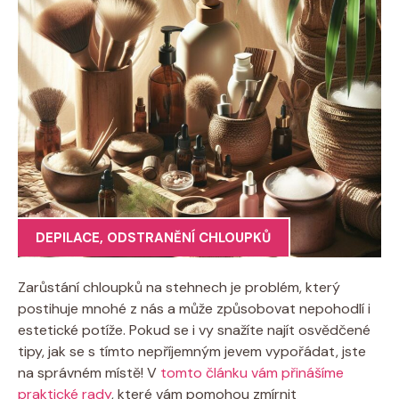
DEPILACE
,
ODSTRANĚNÍ CHLOUPKŮ
Zarůstání chloupků na stehnech je problém, který
postihuje mnohé z nás a může způsobovat nepohodlí i
estetické potíže. Pokud se i vy snažíte najít osvědčené
tipy, jak se s tímto nepříjemným jevem vypořádat, jste
na správném místě! V
tomto článku vám přinášíme
praktické rady
, které vám pomohou zmírnit