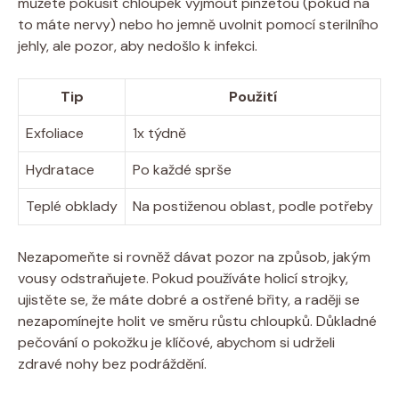
můžete pokusit chloupek vyjmout pinzetou (pokud na
to máte nervy) nebo ho jemně uvolnit pomocí sterilního
jehly, ale pozor, aby nedošlo k infekci.
Tip
Použití
Exfoliace
1x týdně
Hydratace
Po každé sprše
Teplé obklady
Na postiženou oblast, podle potřeby
Nezapomeňte si rovněž dávat pozor na způsob, jakým
vousy odstraňujete. Pokud používáte holicí strojky,
ujistěte se, že máte dobré a ostřené břity, a raději se
nezapomínejte holit ve směru růstu chloupků. Důkladné
pečování o pokožku je klíčové, abychom si udrželi
zdravé nohy bez podráždění.