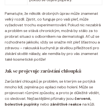
Pamatujte, že několik drobných úprav může znamenat
velký rozdíl. Zjistit, co funguje pro vaši pleť, může
vyžadovat trochu experimentování. Pokud nic nezabírá
a problém se stává chronickým, možná by stálo za to
probrat situaci s odborníkem na dermatologii. Ať už se
rozhodnete jakkoliv, vždy se snažte mít pleť šťastnou a
zdravou – rakouská kuchyně je skvělou příležitostí pro
získání skvělé nálady, ale neměla by pro vás znamenat
také kosmetické potíže!
Jak se projevuje zarůstání chloupků
Zarůstání chloupků je problém, se kterým se potýká
mnoho lidí, zejména po epilaci nebo holení. Může se
projevovat různými způsoby, a proto je důležité vědět,
co sledovat. Nejčastějšími příznaky jsou
červené,
bolestivé pupínky
nebo
zánětlivé reakce
na kůži.