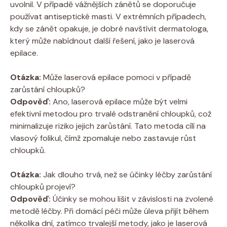
uvolnil. V případě vážnějších zánětů se doporučuje
používat antiseptické masti. V extrémních případech,
kdy se zánět opakuje, je dobré navštívit dermatologa,
který může nabídnout další řešení, jako je laserová
epilace.
Otázka:
Může laserová epilace pomoci v případě
zarůstání chloupků?
Odpověď:
Ano, laserová epilace může být velmi
efektivní metodou pro trvalé odstranění chloupků, což
minimalizuje riziko jejich zarůstání. Tato metoda cílí na
vlasový folikul, čímž zpomaluje nebo zastavuje růst
chloupků.
Otázka:
Jak dlouho trvá, než se účinky léčby zarůstání
chloupků projeví?
Odpověď:
Účinky se mohou lišit v závislosti na zvolené
metodě léčby. Při domácí péči může úleva přijít během
několika dní, zatímco trvalejší metody, jako je laserová