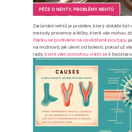
PÉČE O NEHTY
,
PROBLÉMY NEHTŮ
Zarůstání nehtů je problém, který dokáže být nej
metody prevence a léčby, které vás mohou zba
článku se podíváme na osvědčené postupy
, 
na možnosti, jak ulevit od bolesti, pokud už vá
rady,
které vám pomohou vrátit se
k bezstaro