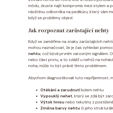
módu, zkuste najít kompromis mezi stylem a p
návštěvu odborníka na pedikúru, který vám mů
když se problémy objeví.
Jak rozpoznat zarůstající nehty
Když se zaměříme na znaky zarůstajících nehtů
mohou naznačovat, že je čas vyhledat pomoc. 
nehtu
, což bývá prvním varovným signálem. Obč
nebo část prstu, a to zvlášť u nehtů na nohách
noha, může to být právě tímto problémem.
Abychom diagnostikovali tuto nepříjemnost, mů
Otékání a zarudnutí
kolem nehtu
Vypouklý nehet
, který se zdá být za
Výtok hnisu
nebo tekutiny z postižené
Změna barvy nehtu
či jeho strukturál