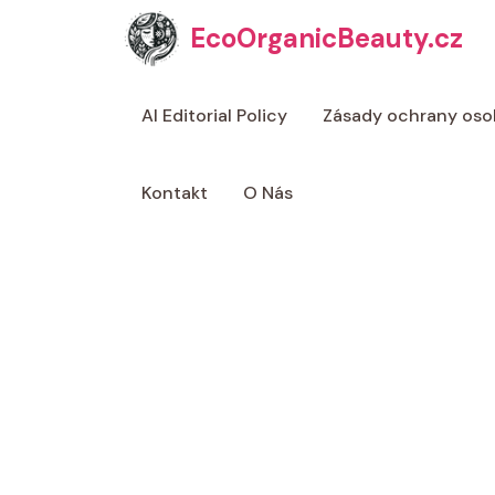
Přeskočit
EcoOrganicBeauty.cz
na
obsah
AI Editorial Policy
Zásady ochrany oso
Kontakt
O Nás