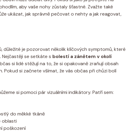
ohodlím, aby vaše nohy zůstaly šťastné. Zvažte také
že ukázat, jak správně pečovat o nehty a jak reagovat,
, důležité je pozorovat několik klíčových symptomů, které
Nejčastěji se setkáte s
bolestí a zánětem v okolí
as si lidé stěžují na to, že si opakovaně zraňují obsah
. Pokud si začnete všímat, že vás občas při chůzi bolí
žeme si pomoci pár vizuálními indikátory. Patří sem:
rostlý do měkké tkáně
 oblasti
ní poškození