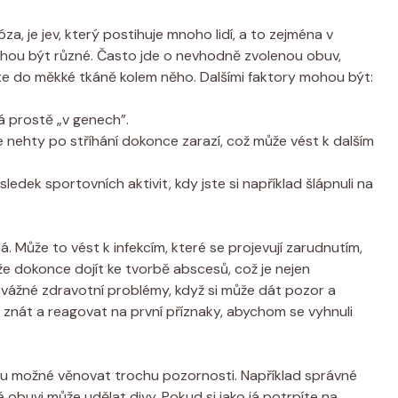
a, je jev, který postihuje mnoho lidí, a to zejména v
mohou být různé. Často jde o nevhodně zvolenou obuv,
ste do měkké tkáně kolem něho. Dalšími faktory mohou být:
 prostě „v genech”.
je nehty po stříhání dokonce zarazí, což může vést k dalším
edek sportovních aktivit, kdy jste si například šlápnuli na
. Může to vést k infekcím, které se projevují zarudnutím,
e dokonce dojít ke tvorbě abscesů, což je nejen
it vážné zdravotní problémy, když si může dát pozor a
té znát a reagovat na první příznaky, abychom se vyhnuli
htu možné věnovat trochu pozornosti. Například správné
é obuvi může udělat divy. Pokud si jako já potrpíte na