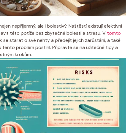
en nepříjemný, ale i bolestivý. Naštěstí existují efektivní
vit této potíže bez zbytečné bolestí a stresu. V
tomto
jak se starat o své nehty a předejít jejich zarůstání, a také
s tento problém postihl. Připravte se na užitečné tipy a
stným krokům.