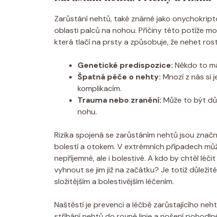
Zarůstání nehtů, také známé jako onychokriptóz
oblasti palců na nohou. Příčiny této potíže 
která tlačí na prsty a způsobuje, že nehet ro
Genetické predispozice:
Někdo to má
Špatná péče o nehty:
Mnozí z nás si 
komplikacím.
Trauma nebo zranění:
Může to být důsl
nohu.
Rizika spojená se zarůstáním nehtů jsou značná
bolestí a otokem. V extrémních případech můž
nepříjemné, ale i bolestivé. A kdo by chtěl léč
vyhnout se jim již na začátku? Je totiž důleži
složitějším a bolestivějším léčením.
Naštěstí je prevenci a léčbě zarůstajícího ne
stříhání nehtů do rovné linie a nošení pohodln