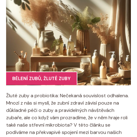
BĚLENÍ ZUBŮ
,
ŽLUTÉ ZUBY
Žluté zuby a probiotika: Nečekaná souvislost odhalena.
Mnozí z nás si myslí, že zubní zdraví závisí pouze na
důkladné péči o zuby a pravidelných návštěvách
zubaře, ale co když vám prozradíme, že v něm hraje roli
také naše střevní mikrobiota? V této článku se
podíváme na překvapivé spojení mezi barvou našich