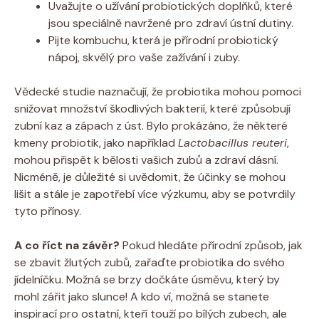
Uvažujte o užívání probiotických doplňků, které
jsou speciálně navržené pro zdraví ústní dutiny.
Pijte kombuchu, která je přírodní probiotický
nápoj, skvělý pro vaše zažívání i zuby.
Vědecké studie naznačují, že probiotika mohou pomoci
snižovat množství škodlivých bakterií, které způsobují
zubní kaz a zápach z úst. Bylo prokázáno, že některé
kmeny probiotik, jako například
Lactobacillus reuteri
,
mohou přispět k bělosti vašich zubů a zdraví dásní.
Nicméně, je důležité si uvědomit, že účinky se mohou
lišit a stále je zapotřebí více výzkumu, aby se potvrdily
tyto přínosy.
A co říct na závěr?
Pokud hledáte přírodní způsob, jak
se zbavit žlutých zubů, zařaďte probiotika do svého
jídelníčku. Možná se brzy dočkáte úsměvu, který by
mohl zářit jako slunce! A kdo ví, možná se stanete
inspirací pro ostatní, kteří touží po bílých zubech, ale