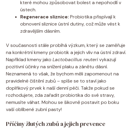
které mohou způsobovat bolest a nepohodlí v
ústech.
Regenerace sliznice:
Probiotika přispívají k
obnovení sliznice ústní dutiny, což může vést k
zdravějším dásním.
V současnosti stále probíhá výzkum, který se zaměřuje
na konkrétní kmeny probiotik a jejich vliv na ústní zdraví.
Například kmeny jako
Lactobacillus reuteri
vykazují
pozitivní účinky na snížení plaku a zánětu dásní.
Neznamená to však, že bychom měli zapomenout na
pravidelné čištění zubů – spíše se to staví jako
doplňkový prvek k naší denní péči. Takže pokud se
rozhodujete, zda zařadit probiotika do své stravy,
nemusíte váhat. Mohou se šikovně postavit po boku
vaší oblíbené zubní pasty!
Příčiny žlutých zubů a jejich prevence