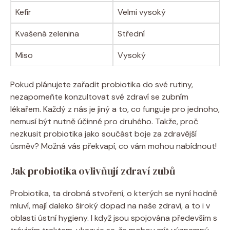
Kefír
Velmi vysoký
Kvašená zelenina
Střední
Miso
Vysoký
Pokud plánujete zařadit probiotika do své rutiny,
nezapomeňte konzultovat své zdraví se zubním
lékařem. Každý z nás je jiný a to, co funguje pro jednoho,
nemusí být nutně účinné pro druhého. Takže, proč
nezkusit probiotika jako součást boje za zdravější
úsměv? Možná vás překvapí, co vám mohou nabídnout!
Jak probiotika ovlivňují zdraví zubů
Probiotika, ta drobná stvoření, o kterých se nyní hodně
mluví, mají daleko široký dopad na naše zdraví, a to i v
oblasti ústní hygieny. I když jsou spojována především s