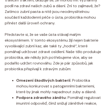
trávicím traktem, ukazuje se, že mohou mít významný
podíl na zdraví našich zubů a dásní. Zní to zajímavě, že?
Zatímco zubní pasta a nitě jsou neodmyslitelnou
součástí každodenní péče o ústa, probiotika mohou
přinést další úroveň ochrany.
Představte si, že se vaše ústa stávají malým
ekosystémem. V tomto ekosystému žijí nejen bakterie
vyvolávající zubní kaz, ale také ty „hodné“, které
pomáhají udržovat zdravé osídlení. Naše tělo produkuje
probiotika, ale někdy jich potřebujeme více, aby se
podařilo udržet rovnováhu. Zde je pár způsobů, jak
probiotika přispívají k zdravým zubům:
Omezení škodlivých bakterií:
Probiotika
mohou konkurovat s patogenními bakteriemi,
které by jinak mohly napadnout zuby a dásně.
Podpora zdravého zánětu:
Pomáhají regulovat
imunitní odpověď, čímž snižují zánětlivé reakce,