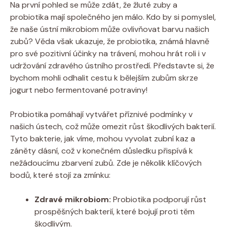
Na první pohled se může zdát, že žluté zuby a
probiotika mají společného jen málo. Kdo by si pomyslel,
že naše ústní mikrobiom může ovlivňovat barvu našich
zubů? Věda však ukazuje, že probiotika, známá hlavně
pro své pozitivní účinky na trávení, mohou hrát roli i v
udržování zdravého ústního prostředí. Představte si, že
bychom mohli odhalit cestu k bělejším zubům skrze
jogurt nebo fermentované potraviny!
Probiotika pomáhají vytvářet příznivé podmínky v
našich ústech, což může omezit růst škodlivých bakterií.
Tyto bakterie, jak víme, mohou vyvolat zubní kaz a
záněty dásní, což v konečném důsledku přispívá k
nežádoucímu zbarvení zubů. Zde je několik klíčových
bodů, které stojí za zmínku:
Zdravé mikrobiom:
Probiotika podporují růst
prospěšných bakterií, které bojují proti těm
škodlivým.