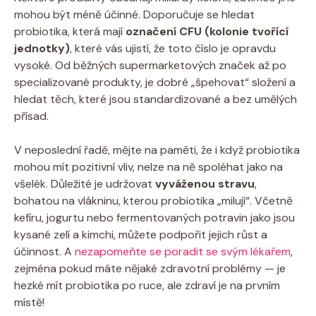
mohou být méně účinné. Doporučuje se hledat
probiotika, která mají
označení CFU (kolonie tvořící
jednotky)
, které vás ujistí, že toto číslo je opravdu
vysoké. Od běžných supermarketových značek až po
specializované produkty, je dobré „špehovat“ složení a
hledat těch, které jsou standardizované a bez umělých
přísad.
V neposlední řadě, mějte na paměti, že i když probiotika
mohou mít pozitivní vliv, nelze na ně spoléhat jako na
všelék. Důležité je udržovat
vyváženou stravu
,
bohatou na vlákninu, kterou probiotika „milují“. Včetně
kefíru, jogurtu nebo fermentovaných potravin jako jsou
kysané zelí a kimchi, můžete podpořit jejich růst a
účinnost. A
nezapomeňte se poradit se svým lékařem
,
zejména pokud máte nějaké zdravotní problémy — je
hezké mít probiotika po ruce, ale zdraví je na prvním
místě!