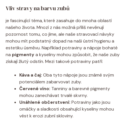
Vliv stravy na barvu zubů
je fascinující téma, které zasahuje do mnoha oblastí
našeho života. Mnozí z nás možná příliš nevěnují
pozornost tomu, co jíme, ale naše stravovací návyky
mohou mít podstatný dopad na naši ústní hygienu a
estetiku úsměvu. Například potraviny a nápoje bohaté
na
pigmenty
a kyseliny mohou způsobit, že naše zuby
získají žlutý odstín. Mezi takové potraviny patří:
Káva a čaj:
Oba tyto nápoje jsou známé svým
potenciálem zabarvovat zuby.
Červené víno:
Tanniny a barevné pigmenty
mohou zanechávat trvalé skvrny.
Unáhlené občerstvení:
Potraviny jako jsou
omáčky a sladkosti obsahující kyseliny mohou
vést k erozi zubní skloviny.