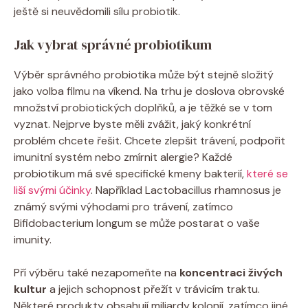
ještě si neuvědomili sílu probiotik.
Jak vybrat správné probiotikum
Výběr správného probiotika může být stejně složitý
jako volba filmu na víkend. Na trhu je doslova obrovské
množství probiotických doplňků, a je těžké se v tom
vyznat. Nejprve byste měli zvážit, jaký konkrétní
problém chcete řešit. Chcete zlepšit trávení, podpořit
imunitní systém nebo zmírnit alergie? Každé
probiotikum má své specifické kmeny bakterií,
které se
liší svými účinky
. Například Lactobacillus rhamnosus je
známý svými výhodami pro trávení, zatímco
Bifidobacterium longum se může postarat o vaše
imunity.
Pří výběru také nezapomeňte na
koncentraci živých
kultur
a jejich schopnost přežít v trávicím traktu.
Některé produkty obsahují miliardy kolonií, zatímco jiné