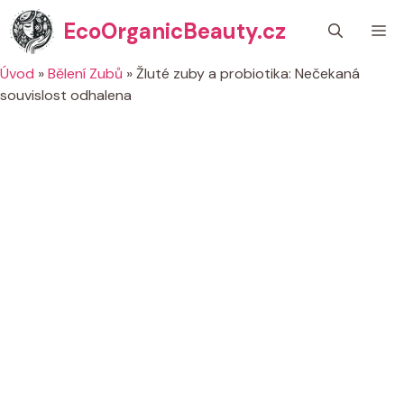
Přeskočit
EcoOrganicBeauty.cz
M
na
obsah
Úvod
»
Bělení Zubů
»
Žluté zuby a probiotika: Nečekaná
souvislost odhalena