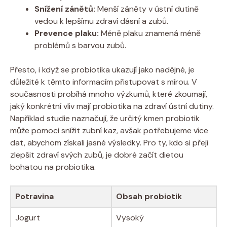
Snížení zánětů:
Menší záněty v ústní dutině
vedou k lepšímu zdraví dásní a zubů.
Prevence plaku:
Méně plaku znamená méně
problémů s barvou zubů.
Přesto, i když se probiotika ukazují jako nadějné, je
důležité k těmto informacím přistupovat s mírou. V
současnosti probíhá mnoho výzkumů, které zkoumají,
jaký konkrétní vliv mají probiotika na zdraví ústní dutiny.
Například studie naznačují, že určitý kmen probiotik
může pomoci snížit zubní kaz, avšak potřebujeme více
dat, abychom získali jasné výsledky. Pro ty, kdo si přejí
zlepšit zdraví svých zubů, je dobré začít dietou
bohatou na probiotika.
Potravina
Obsah probiotik
Jogurt
Vysoký