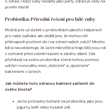
o zdraví. I když zuby nezářily jako perly, zdraví je vždy na
prvním místě!
Probiotika: Přírodní řešení pro bílé zuby
Možná jste už slyšeli o probiotikách jakožto helperech
pro naše zažívání, ale věděli jste, že mohou mít
překvapivě pozitivní vliv i na zdraví našich zubů? Mnoho
lidí si neuvědomuje, že ústní mikroflóra hraje klíčovou roli
v ochraně před zubním kazem a záněty dásní. Zde
přicházejí na scénu probiotika, která mohou pomoci
udržet rovnováhu mezi „dobrými“ a „špatnými“
bakteriemi v ústech.
Jak můžete tuto zdravou bakterii začlenit do
svého života?
Jezte potraviny bohaté na probiotika, jako jsou
jogurty, kefír nebo kysané zelí.