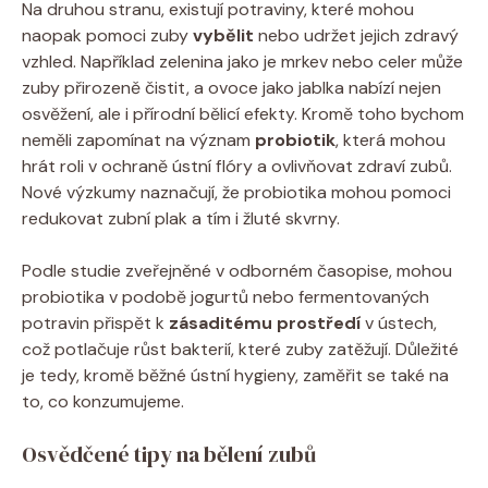
Na druhou stranu, existují potraviny, které mohou
naopak pomoci zuby
vybělit
nebo udržet jejich zdravý
vzhled. Například zelenina jako je mrkev nebo celer může
zuby přirozeně čistit, a ovoce jako jablka nabízí nejen
osvěžení, ale i přírodní bělicí efekty. Kromě toho bychom
neměli zapomínat na význam
probiotik
, která mohou
hrát roli v ochraně ústní flóry a ovlivňovat zdraví zubů.
Nové výzkumy naznačují, že probiotika mohou pomoci
redukovat zubní plak a tím i žluté skvrny.
Podle studie zveřejněné v odborném časopise, mohou
probiotika v podobě jogurtů nebo fermentovaných
potravin přispět k
zásaditému prostředí
v ústech,
což potlačuje růst bakterií, které zuby zatěžují. Důležité
je tedy, kromě běžné ústní hygieny, zaměřit se také na
to, co konzumujeme.
Osvědčené tipy na bělení zubů