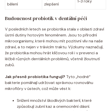
1-3 roky
bělení
zlepšení
Budoucnost probiotik v dentální péči
V posledních letech se probiotika stala v oblasti zdraví
ústní dutiny hotovým fenoménem. Jsou to přírodní
mikroorganismy, které mohou mít pozitivní vliv na naše
zdraví, a to nejen v trávicím traktu. Výzkumy naznačují,
že probiotika mohou hrát klíčovou roli i v prevenci a
léčbě různých dentálních problémů, včetně žloutnutí
zubů.
Jak přesně probiotika fungují?
Tyto „hodné“
bakterie pomáhají udržovat správnou rovnováhu
mikroflóry v ústech, což může vést k:
Snížení množství škodlivých bakterií, které
způsobují zubní kaz a onemocnění dásní.