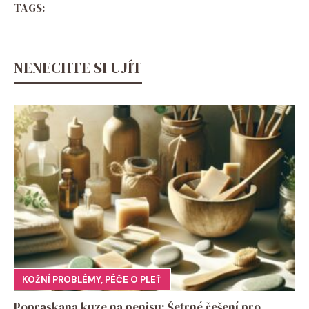
TAGS:
NENECHTE SI UJÍT
KOŽNÍ PROBLÉMY
,
PÉČE O PLEŤ
Popraskana kuze na penisu: Šetrné řešení pro