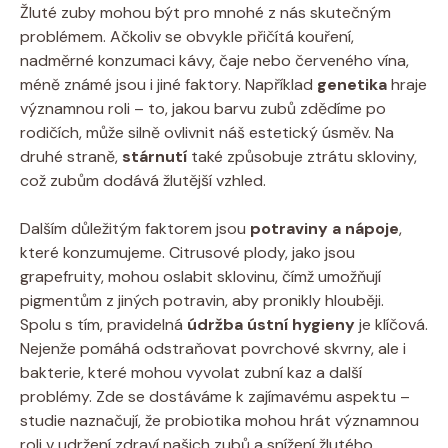
Žluté zuby mohou být pro mnohé z nás skutečným
problémem. Ačkoliv se obvykle přičítá kouření,
nadměrné konzumaci kávy, čaje nebo červeného vína,
méně známé jsou i jiné faktory. Například
genetika
hraje
významnou roli – to, jakou barvu zubů zdědíme po
rodičích, může silně ovlivnit náš estetický úsměv. Na
druhé straně,
stárnutí
také způsobuje ztrátu skloviny,
což zubům dodává žlutější vzhled.
Dalším důležitým faktorem jsou
potraviny a nápoje
,
které konzumujeme. Citrusové plody, jako jsou
grapefruity, mohou oslabit sklovinu, čímž umožňují
pigmentům z jiných potravin, aby pronikly hlouběji.
Spolu s tím, pravidelná
údržba ústní hygieny
je klíčová.
Nejenže pomáhá odstraňovat povrchové skvrny, ale i
bakterie, které mohou vyvolat zubní kaz a další
problémy. Zde se dostáváme k zajímavému aspektu –
studie naznačují, že probiotika mohou hrát významnou
roli v udržení zdraví našich zubů a snížení žlutého