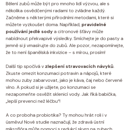
Bělení zubů může být pro mnoho lidí výzvou, ale s
několika osvědčenými radami to zvládne každý.
Začněme s některými přírodními metodami, které si
můžete vyzkoušet doma. Například,
pravidelné
používání jedlé sody
a citronové šťávy může
nabídnout překvapivé výsledky. Smíchejte je do pasty a
jemně si ji vmasírujte do zubů. Ale pozor, nezapomínejte,
že to není španělská inkvizice – s mírou, prosím!
Další tip spočívá v
zlepšení stravovacích návyků
.
Zkuste omezit konzumaci potravin a nápojů, které
mohou zuby zabarvovat, jako je káva, čaj nebo červené
víno. A pokud si je užijete, po konzumaci se
nezapomeňte osvěžit sklenicí vody. Jak říká babička,
„lepší prevenci než léčbu“!
A co proboha probiotika? Ty mohou hrát roli i v
úsměvu! Nové studie naznačují, že zdravá ústní
mikroflóra může pomoci s redukcí skvrn na zubech.