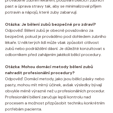
prováděné zubním lékařem, používání bělicích zubních
past a úprava stravy tak, aby se minimalizoval příjem
potravin a nápojů, které zuby zabarvují.
Otázka: Je bělení zubů bezpečné pro zdraví?
Odpověď: Bělení zubů je obecně považováno za
bezpečné, pokud je prováděno pod dohledem zubního
lékaře. U některých lidí může však způsobit citlivost
zubů nebo podráždění dásní. Je důležité konzultovat s
odborníkem před zahájením jakékoli bělicí procedury.
Otázka: Mohou domácí metody bělení zubů
nahradit profesionální procedury?
Odpověď: Domácí metody, jako jsou bělicí pásky nebo
pasty, mohou mít mírný účinek, avšak výsledky bývají
obvykle méně výrazné než u profesionálních procedur.
Profesionální bělení zaručuje lepší kontrolu nad
procesem a možnost přizpůsobit techniku konkrétním
potřebám pacienta.