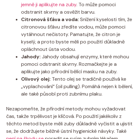
jemně ji aplikujte na zuby
. To může pomoci
odstranit skvrny a osvěžit barvu.
Citronová šťáva a voda:
Snížení kyselosti tím, že
citronovou šťávu zředíte vodou, může pomoci
vytáhnout nečistoty. Pamatujte, že citron je
kyselý, a proto byste měli po použití důkladně
opláchnout ústa vodou.
Jahody:
Jahody obsahují enzymy, které mohou
pomoci odstranit skvrny. Rozmačkejte je a
aplikujte jako přírodní bělící masku na zuby.
Olivový olej:
Tento olej se tradičně používá ke
„vyplachování“ (oil pulling). Pomáhá nejen k bělení,
ale také působí proti zubnímu plaku.
Nezapomeňte, že přírodní metody mohou vyžadovat
čas, takže trpělivost je klíčová. Po použití jakékoliv z
těchto metod byste měli zuby důkladně vyčistit a ujistit
se, že dodržujete běžné ústní hygienické návyky. Také
není na škodu se
poradit se svým zubním lékařem,