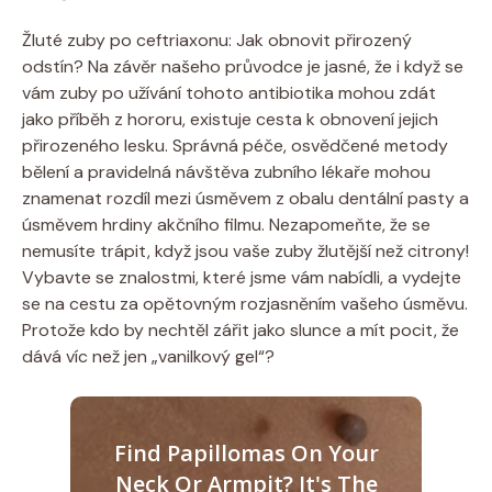
Žluté zuby po ceftriaxonu: Jak obnovit přirozený
odstín? Na závěr našeho průvodce je jasné, že i když se
vám zuby po užívání tohoto antibiotika mohou zdát
jako příběh z hororu, existuje cesta k obnovení jejich
přirozeného lesku. Správná péče, osvědčené metody
bělení a pravidelná návštěva zubního lékaře mohou
znamenat rozdíl mezi úsměvem z obalu dentální pasty a
úsměvem hrdiny akčního filmu. Nezapomeňte, že se
nemusíte trápit, když jsou vaše zuby žlutější než citrony!
Vybavte se znalostmi, které jsme vám nabídli, a vydejte
se na cestu za opětovným rozjasněním vašeho úsměvu.
Protože kdo by nechtěl zářit jako slunce a mít pocit, že
dává víc než jen „vanilkový gel“?
Find Papillomas On Your
Neck Or Armpit? It's The