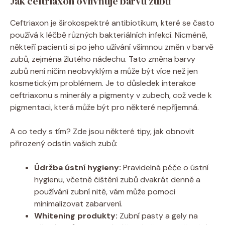
Jak ceftriaxon ovlivňuje barvu zubů
Ceftriaxon je širokospektré antibiotikum, které se často
používá k léčbě různých bakteriálních infekcí. Nicméně,
někteří pacienti si po jeho užívání všimnou změn v barvě
zubů, zejména žlutého nádechu. Tato změna barvy
zubů není ničím neobvyklým a může být více než jen
kosmetickým problémem. Je to důsledek interakce
ceftriaxonu s minerály a pigmenty v zubech, což vede k
pigmentaci, která může být pro některé nepříjemná.
A co tedy s tím? Zde jsou některé tipy, jak obnovit
přirozený odstín vašich zubů:
Údržba ústní hygieny:
Pravidelná péče o ústní
hygienu, včetně čištění zubů dvakrát denně a
používání zubní nitě, vám může pomoci
minimalizovat zabarvení.
Whitening produkty:
Zubní pasty a gely na