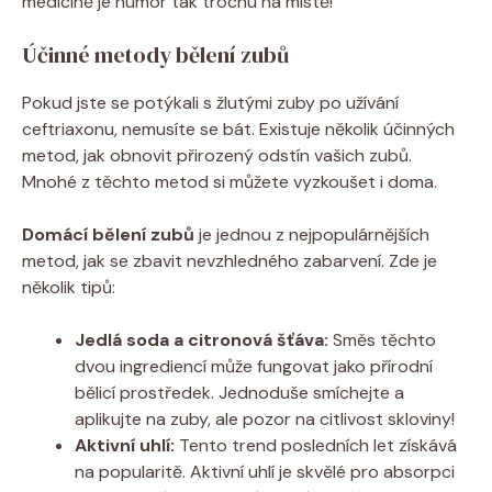
medicíně je humor tak trochu na místě!
Účinné metody bělení zubů
Pokud jste se potýkali s žlutými zuby po užívání
ceftriaxonu, nemusíte se bát. Existuje několik účinných
metod, jak obnovit přirozený odstín vašich zubů.
Mnohé z těchto metod si můžete vyzkoušet i doma.
Domácí bělení zubů
je jednou z nejpopulárnějších
metod, jak se zbavit nevzhledného zabarvení. Zde je
několik tipů:
Jedlá soda a citronová šťáva:
Směs těchto
dvou ingrediencí může fungovat jako přírodní
bělicí prostředek. Jednoduše smíchejte a
aplikujte na zuby, ale pozor na citlivost skloviny!
Aktivní uhlí:
Tento trend posledních let získává
na popularitě. Aktivní uhlí je skvělé pro absorpci