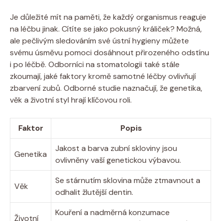
Je důležité mít na paměti, že každý organismus reaguje
na léčbu jinak. Cítíte se jako pokusný králiček? Možná,
ale pečlivým sledováním své ústní hygieny můžete
svému úsměvu pomoci dosáhnout přirozeného odstínu
i po léčbě. Odborníci na stomatologii také stále
zkoumají, jaké faktory kromě samotné léčby ovlivňují
zbarvení zubů. Odborné studie naznačují, že genetika,
věk a životní styl hrají klíčovou roli.
Faktor
Popis
Jakost a barva zubní skloviny jsou
Genetika
ovlivněny vaší genetickou výbavou.
Se stárnutím sklovina může ztmavnout a
Věk
odhalit žlutější dentin.
Kouření a nadměrná konzumace
Životní