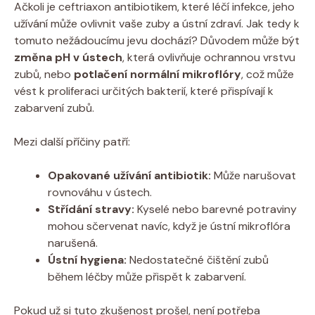
Ačkoli je ceftriaxon antibiotikem, které léčí infekce, jeho
užívání může ovlivnit vaše zuby a ústní zdraví. Jak tedy k
tomuto nežádoucímu jevu dochází? Důvodem může být
změna pH v ústech
, která ovlivňuje ochrannou vrstvu
zubů, nebo
potlačení normální mikroflóry
, což může
vést k proliferaci určitých bakterií, které přispívají k
zabarvení zubů.
Mezi další příčiny patří:
Opakované užívání antibiotik:
Může narušovat
rovnováhu v ústech.
Střídání stravy:
Kyselé nebo barevné potraviny
mohou sčervenat navíc, když je ústní mikroflóra
narušená.
Ústní hygiena:
Nedostatečné čištění zubů
během léčby může přispět k zabarvení.
Pokud už si tuto zkušenost prošel, není potřeba