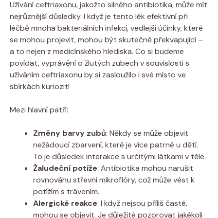
Užívání ceftriaxonu, jakožto silného antibiotika, může mít
nejrůznější důsledky. I když je tento lék efektivní při
léčbě mnoha bakteriálních infekcí, vedlejší účinky, které
se mohou projevit, mohou být skutečně překvapující –
a to nejen z medicínského hlediska. Co si budeme
povídat, vyprávění o žlutých zubech v souvislosti s
užíváním ceftriaxonu by si zasloužilo i své místo ve
sbírkách kuriozit!
Mezi hlavní patří:
Změny barvy zubů
: Někdy se může objevit
nežádoucí zbarvení, které je více patrné u dětí.
To je důsledek interakce s určitými látkami v těle.
Žaludeční potíže
: Antibiotika mohou narušit
rovnováhu střevní mikroflóry, což může vést k
potížím s trávením.
Alergické reakce
: I když nejsou příliš časté,
mohou se objevit. Je důležité pozorovat jakékoli