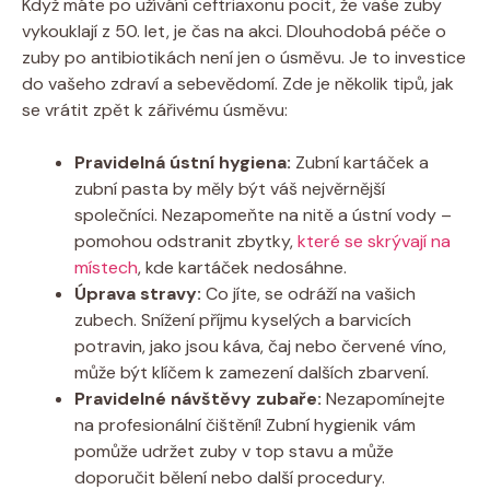
Když máte po užívání ceftriaxonu pocit, že vaše zuby
vykouklají z 50. let, je čas na akci. Dlouhodobá péče o
zuby po antibiotikách není jen o úsměvu. Je to investice
do vašeho zdraví a sebevědomí. Zde je několik tipů, jak
se vrátit zpět k zářivému úsměvu:
Pravidelná ústní hygiena:
Zubní kartáček a
zubní pasta by měly být váš nejvěrnější
společníci. Nezapomeňte na nitě a ústní vody –
pomohou odstranit zbytky,
které se skrývají na
místech
, kde kartáček nedosáhne.
Úprava stravy:
Co jíte, se odráží na vašich
zubech. Snížení příjmu kyselých a barvicích
potravin, jako jsou káva, čaj nebo červené víno,
může být klíčem k zamezení dalších zbarvení.
Pravidelné návštěvy zubaře:
Nezapomínejte
na profesionální čištění! Zubní hygienik vám
pomůže udržet zuby v top stavu a může
doporučit bělení nebo další procedury.