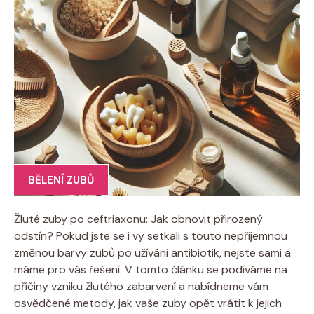
BĚLENÍ ZUBŮ
Žluté zuby po ceftriaxonu: Jak obnovit přirozený
odstín? Pokud jste se i vy setkali s touto nepříjemnou
změnou barvy zubů po užívání antibiotik, nejste sami a
máme pro vás řešení. V tomto článku se podíváme na
příčiny vzniku žlutého zabarvení a nabídneme vám
osvědčené metody, jak vaše zuby opět vrátit k jejich