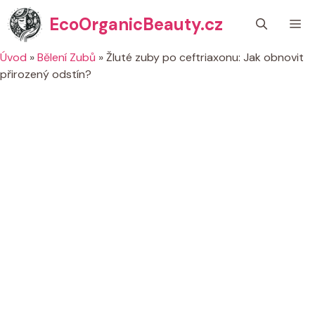
Přeskočit
EcoOrganicBeauty.cz
M
na
obsah
Úvod
»
Bělení Zubů
»
Žluté zuby po ceftriaxonu: Jak obnovit
přirozený odstín?