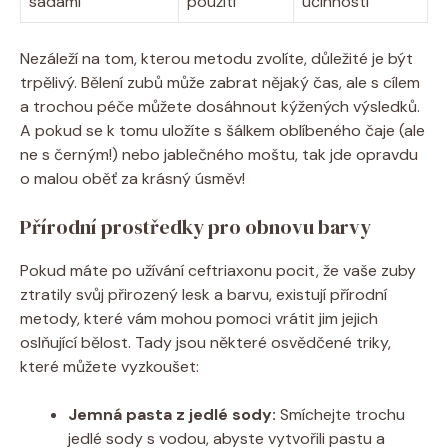
sadami
použití
účinnosti
Nezáleží na tom, kterou metodu zvolíte, důležité je být
trpělivý. Bělení zubů může zabrat nějaký čas, ale s cílem
a trochou péče můžete dosáhnout kýžených výsledků.
A pokud se k tomu uložíte s šálkem oblíbeného čaje (ale
ne s černým!) nebo jablečného moštu, tak jde opravdu
o malou oběť za krásný úsměv!
Přírodní prostředky pro obnovu barvy
Pokud máte po užívání ceftriaxonu pocit, že vaše zuby
ztratily svůj přirozený lesk a barvu, existují přírodní
metody, které vám mohou pomoci vrátit jim jejich
oslňující bělost. Tady jsou některé osvědčené triky,
které můžete vyzkoušet:
Jemná pasta z jedlé sody:
Smíchejte trochu
jedlé sody s vodou, abyste vytvořili pastu a