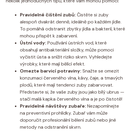
několik jednoduchých tipů, které vám mohou pomoci:
Pravidelné čištění zubů:
Čistěte si zuby
alespoň dvakrát denně, ideálně po každém jídle.
To pomáhá odstranit zbytky jídla a bakterií, které
mohou přispět k zabarvení.
Ústní vody:
Používání ústních vod, které
obsahují antibakteriální složky, může pomoci
vyčistit ústa a snížit riziko skvrn. Vyhledejte
výrobky, které mají bělící efekt.
Omezte barvicí potraviny:
Snažte se omezit
konzumaci červeného vína, kávy, čaje, a tmavých
plodů, které mají tendenci zuby zabarvovat.
Představte si, že vaše zuby jsou jako bílý ubrus —
stačí malá kapka červeného vína a je po čistotě!
Pravidelné návštěvy zubaře:
Nezapomínejte
na preventivní prohlídky. Zubař vám může
doporučit profesionální bělení zubů nebo jiné
metody na odstranění skvrn.