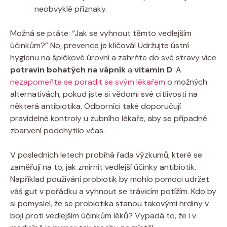
neobvyklé příznaky.
Možná se ptáte: “Jak se vyhnout těmto vedlejším
účinkům?” No, prevence je klíčová! Udržujte ústní
hygienu na špičkové úrovni a zahrňte do své stravy více
potravin bohatých na vápník
a
vitamin D
. A
nezapomeňte se poradit se svým lékařem
o možných
alternativách, pokud jste si vědomi své citlivosti na
některá antibiotika. Odborníci také doporučují
pravidelné kontroly u zubního lékaře, aby se případné
zbarvení podchytilo včas.
V posledních letech probíhá řada výzkumů, které se
zaměřují na to, jak zmírnit vedlejší účinky antibiotik.
Například používání probiotik by mohlo pomoci udržet
váš gut v pořádku a vyhnout se trávicím potížím. Kdo by
si pomyslel, že se probiotika stanou takovými hrdiny v
boji proti vedlejším účinkům léků? Vypadá to, že i v