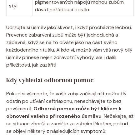
pigmentovaných nápojů mohou zubům
styl
dávat nežádoucí odstín.
Udržujte si úsměv jako skvost, i když procházíte léčbou.
Prevence zabarvení zubů může být jednoduchá a
zábavná, když se na to díváte jako na část svého
každodenního rituálu. A kdo ví, možná vám váš nový bílý
úsměv přinese nejen zdravotní výhody, ale i další
příležitosti, jak zazářit!
Kdy vyhledat odbornou pomoc
Pokud si všimnete, že vaše zuby začínají mít nažloutlý
odstín po užívání ceftriaxonu, nenechávejte to bez
povšimnutí.
Odborná pomoc může být klíčem k
obnovení vašeho přirozeného úsměvu
. Nečekejte, až
se situace zhorší, a zamiřte za zubním lékařem, pokud
se objeví některý z následujících symptomů: