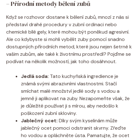
– Přírodní metody bělení zubů
Když se rozhovor dostane k bělení zubů, mnozí z nás si
představí drahé procedury v zubní ordinaci nebo
chemické bílé gely, které mohou být poněkud agresivní.
Ale co kdybyste si mohli vybělit zuby pomocí snadno
dostupných přírodních metod, které jsou nejen šetrné k
vašim zubům, ale také k životnímu prostředí? Pojďme se
podívat na několik možností, jak toho dosáhnout.
Jedlá soda:
Tato kuchyňská ingredience je
známá svými abrazivními vlastnostmi. Stačí
smíchat malé množství jedlé sody s vodou a
jemně ji aplikovat na zuby. Nezapomeňte však, že
je důležité používat ji s mírou, aby nedošlo k
poškození zubní skloviny.
Jablečný ocet:
Díky svým kyselinám může
jablečný ocet pomoci odstranit skvrny. Zřeďte
ho vodou a opláchněte ústa. Pamatujte, že ocet