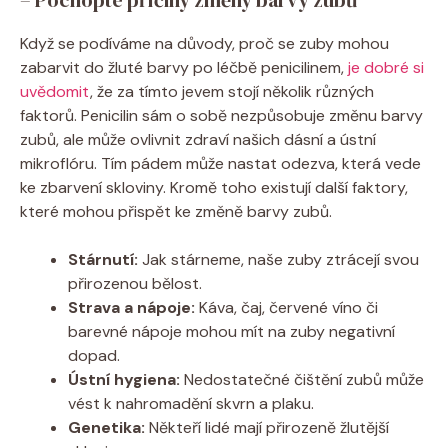
Když se podíváme na důvody, proč se zuby mohou
zabarvit do žluté barvy po léčbě penicilinem,
je dobré si
uvědomit
, že za tímto jevem stojí několik různých
faktorů. Penicilin sám o sobě nezpůsobuje změnu barvy
zubů, ale může ovlivnit zdraví našich dásní a ústní
mikroflóru. Tím pádem může nastat odezva, která vede
ke zbarvení skloviny. Kromě toho existují další faktory,
které mohou přispět ke změně barvy zubů.
Stárnutí:
Jak stárneme, naše zuby ztrácejí svou
přirozenou bělost.
Strava a nápoje:
Káva, čaj, červené víno či
barevné nápoje mohou mít na zuby negativní
dopad.
Ústní hygiena:
Nedostatečné čištění zubů může
vést k nahromadění skvrn a plaku.
Genetika:
Někteří lidé mají přirozeně žlutější