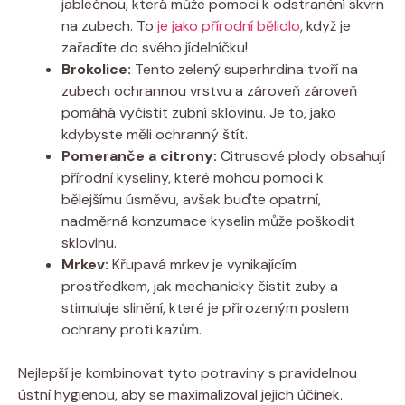
jablečnou, která může pomoci k odstranění skvrn
na zubech. To
je jako přírodní bělidlo
, když je
zařadíte do svého jídelníčku!
Brokolice:
Tento zelený superhrdina tvoří na
zubech ochrannou vrstvu a zároveň zároveň
pomáhá vyčistit zubní sklovinu. Je to, jako
kdybyste měli ochranný štít.
Pomeranče a citrony:
Citrusové plody obsahují
přírodní kyseliny, které mohou pomoci k
bělejšímu úsměvu, avšak buďte opatrní,
nadměrná konzumace kyselin může poškodit
sklovinu.
Mrkev:
Křupavá mrkev je vynikajícím
prostředkem, jak mechanicky čistit zuby a
stimuluje slinění, které je přirozeným poslem
ochrany proti kazům.
Nejlepší je kombinovat tyto potraviny s pravidelnou
ústní hygienou, aby se maximalizoval jejich účinek.