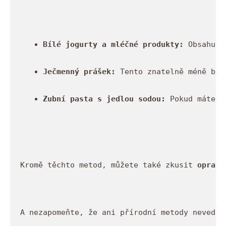
Bílé jogurty a mléčné produkty:
 Obsahují
Ječmenný prášek:
 Tento znatelně méně běž
Zubní pasta s jedlou sodou:
 Pokud máte v
Kromě těchto metod, můžete také zkusit 
opravd
A nezapomeňte, že ani přírodní metody nevedou