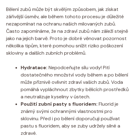
Bělení zubů může být skvělým způsobem, jak získat
zářivější úsměv, ale během tohoto procesu je důležité
nezapomínat na ochranu našich milovaných zubů.
Často zapomínáme, že na zdraví zubů nám záleží stejně
jako na jejich barvě. Proto je dobré věnovat pozornost
několika tipům, které pomohou snížit riziko poškození
skloviny a dalších zubních problémů.
Hydratace:
Nepodceňujte sílu vody! Pití
dostatečného množství vody během a po bělení
může příznivě ovlivnit zdraví vašich zubů. Voda
pomáhá vypláchnout zbytky bělicích prostředků
a neutralizuje kyseliny v ústech.
Použití zubní pasty s fluoridem:
Fluorid je
známý svými ochrannými vlastnostmi pro
sklovinu. Před i po bělení doporučuji používat
pastu s fluoridem, aby se zuby udržely silné a
zdravé.