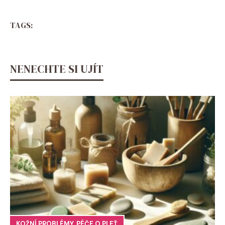
TAGS:
NENECHTE SI UJÍT
KOŽNÍ PROBLÉMY
,
PÉČE O PLEŤ