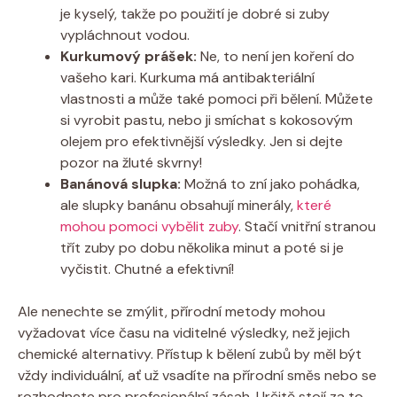
je kyselý, takže po použití je dobré si zuby
vypláchnout vodou.
Kurkumový prášek:
Ne, to není jen koření do
vašeho kari. Kurkuma má antibakteriální
vlastnosti a může také pomoci při bělení. Můžete
si vyrobit pastu, nebo ji smíchat s kokosovým
olejem pro efektivnější výsledky. Jen si dejte
pozor na žluté skvrny!
Banánová slupka:
Možná to zní jako pohádka,
ale slupky banánu obsahují minerály,
které
mohou pomoci vybělit zuby
. Stačí vnitřní stranou
třít zuby po dobu několika minut a poté si je
vyčistit. Chutné a efektivní!
Ale nenechte se zmýlit, přírodní metody mohou
vyžadovat více času na viditelné výsledky, než jejich
chemické alternativy. Přístup k bělení zubů by měl být
vždy individuální, ať už vsadíte na přírodní směs nebo se
rozhodnete pro profesionální zásah. Určitě stojí za to