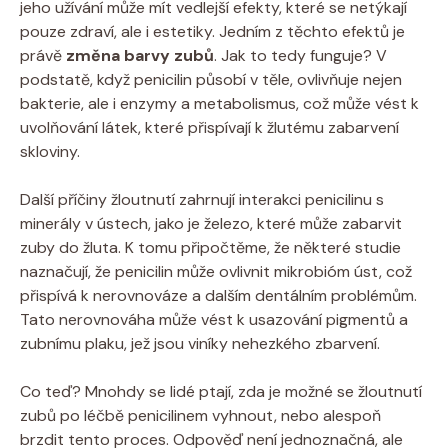
jeho užívání může mít vedlejší efekty, které se netýkají
pouze zdraví, ale i estetiky. Jedním z těchto efektů je
právě
změna barvy zubů
. Jak to tedy funguje? V
podstatě, když penicilin působí v těle, ovlivňuje nejen
bakterie, ale i enzymy a metabolismus, což může vést k
uvolňování látek, které přispívají k žlutému zabarvení
skloviny.
Další příčiny žloutnutí zahrnují interakci penicilinu s
minerály v ústech, jako je železo, které může zabarvit
zuby do žluta. K tomu připočtěme, že některé studie
naznačují, že penicilin může ovlivnit mikrobióm úst, což
přispívá k nerovnováze a dalším dentálním problémům.
Tato nerovnováha může vést k usazování pigmentů a
zubnímu plaku, jež jsou viníky nehezkého zbarvení.
Co teď? Mnohdy se lidé ptají, zda je možné se žloutnutí
zubů po léčbě penicilinem vyhnout, nebo alespoň
brzdit tento proces. Odpověď není jednoznačná, ale