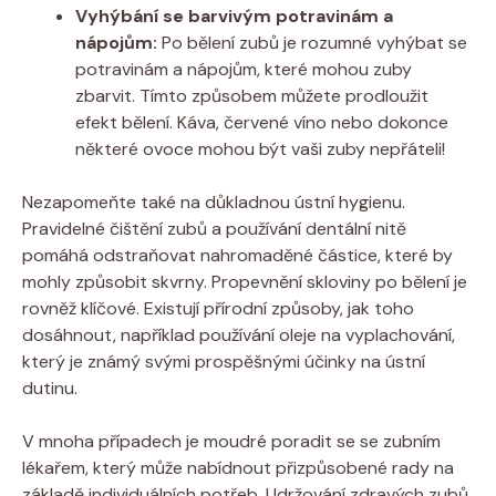
Vyhýbání se barvivým potravinám a
nápojům:
Po bělení zubů je rozumné vyhýbat se
potravinám a nápojům, které mohou zuby
zbarvit. Tímto způsobem můžete prodloužit
efekt bělení. Káva, červené víno nebo dokonce
některé ovoce mohou být vaši zuby nepřáteli!
Nezapomeňte také na důkladnou ústní hygienu.
Pravidelné čištění zubů a používání dentální nitě
pomáhá odstraňovat nahromaděné částice, které by
mohly způsobit skvrny. Propevnění skloviny po bělení je
rovněž klíčové. Existují přírodní způsoby, jak toho
dosáhnout, například používání oleje na vyplachování,
který je známý svými prospěšnými účinky na ústní
dutinu.
V mnoha případech je moudré poradit se se zubním
lékařem, který může nabídnout přizpůsobené rady na
základě individuálních potřeb. Udržování zdravých zubů