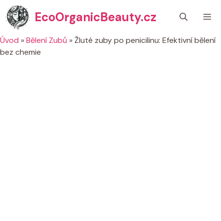
Přeskočit
EcoOrganicBeauty.cz
M
na
obsah
Úvod
»
Bělení Zubů
»
Žluté zuby po penicilinu: Efektivní bělení
bez chemie