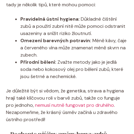
tady je několik tipů, které mohou pomoci:
Pravidelná ústní hygiena:
Důkladné čištění
zubů a použití zubní nitě může pomoci odstranit
usazeniny a snížit riziko žloutnutí.
Omezení barevných potravin:
Méně kávy, čaje
a červeného vína může znamenat méně skvrn na
zubech.
Přírodní bělení:
Zvažte metody jako je jedlá
soda nebo kokosový olej pro bělení zubů, které
jsou šetrné a nechemické.
Je důležité být si vědom, že genetika, strava a hygiena
hrají také klíčovou roli v barvě zubů, takže co funguje
pro jednoho,
nemusí nutně fungovat pro druhého
.
Nezapomeňme, že krásný úsměv začíná u zdravého
ústního prostředí!
– Pochopte příčiny změny barvy zubů