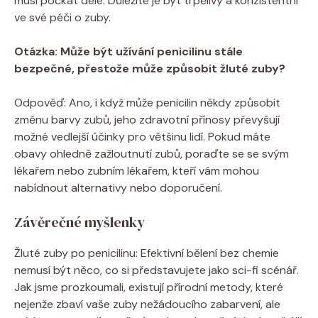
musí počkat déle. Důležité je být trpělivý a konzistentní
ve své péči o zuby.
Otázka: Může být užívání penicilinu stále
bezpečné, přestože může způsobit žluté zuby?
Odpověď: Ano, i když může penicilin někdy způsobit
změnu barvy zubů, jeho zdravotní přínosy převyšují
možné vedlejší účinky pro většinu lidí. Pokud máte
obavy ohledně zažloutnutí zubů, poraďte se se svým
lékařem nebo zubním lékařem, kteří vám mohou
nabídnout alternativy nebo doporučení.
Závěrečné myšlenky
Žluté zuby po penicilinu: Efektivní bělení bez chemie
nemusí být něco, co si představujete jako sci-fi scénář.
Jak jsme prozkoumali, existují přírodní metody, které
nejenže zbaví vaše zuby nežádoucího zabarvení, ale