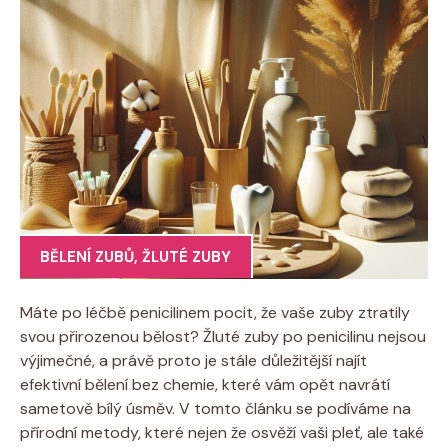
BĚLENÍ ZUBŮ
,
ŽLUTÉ ZUBY
Máte po léčbě penicilinem pocit, že vaše zuby ztratily
svou přirozenou bělost? Žluté zuby po penicilinu nejsou
výjimečné, a právě proto je stále důležitější najít
efektivní bělení bez chemie, které vám opět navrátí
sametově bílý úsměv. V tomto článku se podíváme na
přírodní metody, které nejen že osvěží vaši pleť, ale také