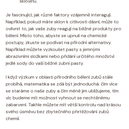
sklovinu.
Je fascinující, jak různé faktory vzájemně interagují.
Například, pokud máte sklon k citlivosti dásní, může to
ovlivnit to, jak vaše zuby reagují na běžné produkty pro
bělení. Místo toho, abyste se upnuli na chemické
postupy, zkuste se podívat na přírodní alternativy.
Například můžete vyzkoušet pasty s jemnými
abrazivními složkami nebo přidání určitého množství
jedlé sody do vaší běžné zubní pasty.
I když výzkum v oblasti přírodního bělení zubů stále
probíhá, matematika se zdá být jednoduchá: čím více
se staráme o naše zuby a čím méně jim ubližujeme, tím
víc budeme mít možnost vyhnout se nechtěnému
zabarvení. Takhle můžete mít větší kontrolu nad krásou
svého úsměvu bez zbytečného přetěžování zubů
chemií.