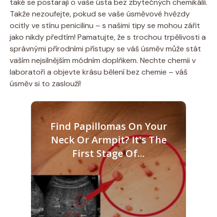
také se postarají o vaše ústa bez zbytečných chemikálií.
Takže nezoufejte, pokud se vaše úsměvové hvězdy
ocitly ve stínu penicilinu – s našimi tipy se mohou zářit
jako nikdy předtím! Pamatujte, že s trochou trpělivosti a
správnými přírodními přístupy se váš úsměv může stát
vaším nejsilnějším módním doplňkem. Nechte chemii v
laboratoři a objevte krásu bělení bez chemie – váš
úsměv si to zaslouží!
Find Papillomas On Your
Neck Or Armpit? It's The
First Stage Of...