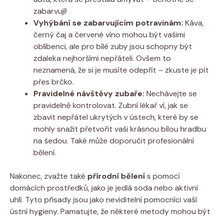
zabarvují!
Vyhýbání se zabarvujícím potravinám:
Káva,
černý čaj a červené víno mohou být vašimi
oblíbenci, ale pro bílé zuby jsou schopny být
zdaleka nejhoršími nepřáteli. Ovšem to
neznamená, že si je musíte odepřít – zkuste je pít
přes brčko.
Pravidelné návštěvy zubaře:
Nechávejte se
pravidelně kontrolovat. Zubní lékař ví, jak se
zbavit nepřátel ukrytých v ústech, které by se
mohly snažit přetvořit vaši krásnou bílou hradbu
na šedou. Také může doporučit profesionální
bělení.
Nakonec, zvažte také
přírodní bělení
s pomocí
domácích prostředků, jako je jedlá soda nebo aktivní
uhlí. Tyto přísady jsou jako neviditelní pomocníci vaší
ústní hygieny. Pamatujte, že některé metody mohou být