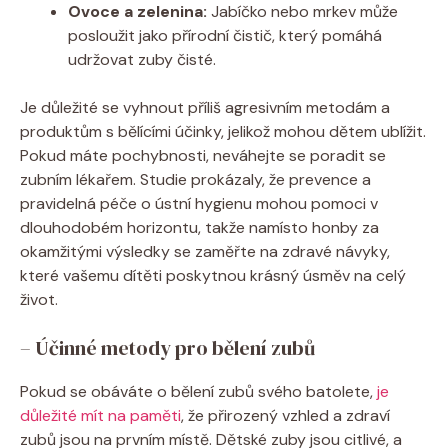
Ovoce a zelenina:
Jabíčko nebo mrkev může
posloužit jako přírodní čistič, který pomáhá
udržovat zuby čisté.
Je důležité se vyhnout příliš agresivním metodám a
produktům s bělícími účinky, jelikož mohou dětem ublížit.
Pokud máte pochybnosti, neváhejte se poradit se
zubním lékařem. Studie prokázaly, že prevence a
pravidelná péče o ústní hygienu mohou pomoci v
dlouhodobém horizontu, takže namísto honby za
okamžitými výsledky se zaměřte na zdravé návyky,
které vašemu dítěti poskytnou krásný úsměv na celý
život.
– Účinné metody pro bělení zubů
Pokud se obáváte o bělení zubů svého batolete,
je
důležité mít na paměti
, že přirozený vzhled a zdraví
zubů jsou na prvním místě. Dětské zuby jsou citlivé, a