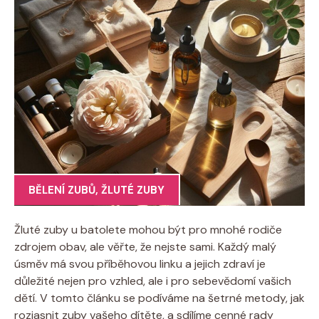
BĚLENÍ ZUBŮ
,
ŽLUTÉ ZUBY
Žluté zuby u batolete mohou být pro mnohé rodiče
zdrojem obav, ale věřte, že nejste sami. Každý malý
úsměv má svou příběhovou linku a jejich zdraví je
důležité nejen pro vzhled, ale i pro sebevědomí vašich
dětí. V tomto článku se podíváme na šetrné metody, jak
rozjasnit zuby vašeho dítěte, a sdílíme cenné rady