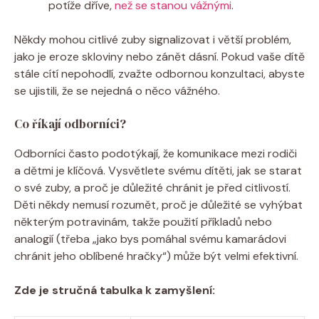
potíže dříve,
než se stanou vážnými
.
Někdy mohou citlivé zuby signalizovat i větší problém,
jako je eroze skloviny nebo zánět dásní. Pokud vaše dítě
stále cítí nepohodlí, zvažte odbornou konzultaci, abyste
se ujistili, že se nejedná o něco vážného.
Co říkají odborníci?
Odborníci často podotýkají, že komunikace mezi rodiči
a dětmi je klíčová. Vysvětlete svému dítěti, jak se starat
o své zuby, a proč je důležité chránit je před citlivostí.
Děti někdy nemusí rozumět, proč je důležité se vyhýbat
některým potravinám, takže použití příkladů nebo
analogií (třeba „jako bys pomáhal svému kamarádovi
chránit jeho oblíbené hračky“) může být velmi efektivní.
Zde je stručná tabulka k zamyšlení: