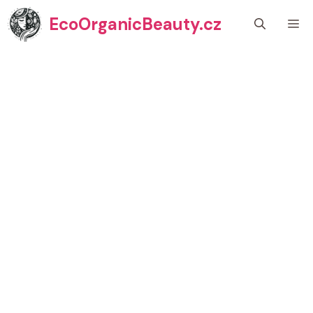
Přeskočit
EcoOrganicBeauty.cz
M
na
obsah