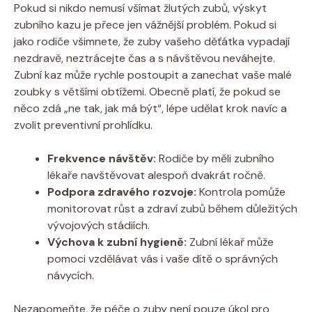
Pokud si nikdo nemusí všímat žlutých zubů, výskyt
zubního kazu je přece jen vážnější problém. Pokud si
jako rodiče všimnete, že zuby vašeho děťátka vypadají
nezdravě, neztrácejte čas a s návštěvou neváhejte.
Zubní kaz může rychle postoupit a zanechat vaše malé
zoubky s většími obtížemi. Obecně platí, že pokud se
něco zdá „ne tak, jak má být“, lépe udělat krok navíc a
zvolit preventivní prohlídku.
Frekvence návštěv:
Rodiče by měli zubního
lékaře navštěvovat alespoň dvakrát ročně.
Podpora zdravého rozvoje:
Kontrola pomůže
monitorovat růst a zdraví zubů během důležitých
vývojových stádiích.
Výchova k zubní hygieně:
Zubní lékař může
pomoci vzdělávat vás i vaše dítě o správných
návycích.
Nezapomeňte, že péče o zuby není pouze úkol pro