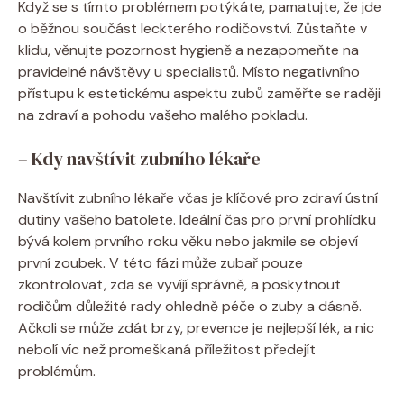
Když se s tímto problémem potýkáte, pamatujte, že jde
o běžnou součást leckterého rodičovství. Zůstaňte v
klidu, věnujte pozornost hygieně a nezapomeňte na
pravidelné návštěvy u specialistů. Místo negativního
přístupu k estetickému aspektu zubů zaměřte se raději
na zdraví a pohodu vašeho malého pokladu.
– Kdy navštívit zubního lékaře
Navštívit zubního lékaře včas je klíčové pro zdraví ústní
dutiny vašeho batolete. Ideální čas pro první prohlídku
bývá kolem prvního roku věku nebo jakmile se objeví
první zoubek. V této fázi může zubař pouze
zkontrolovat, zda se vyvíjí správně, a poskytnout
rodičům důležité rady ohledně péče o zuby a dásně.
Ačkoli se může zdát brzy, prevence je nejlepší lék, a nic
nebolí víc než promeškaná příležitost předejít
problémům.