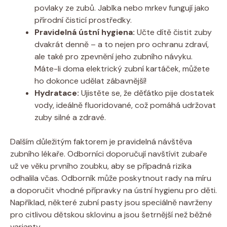
povlaky ze zubů. Jablka nebo mrkev fungují jako
přírodní čisticí prostředky.
Pravidelná ústní hygiena:
Učte dítě čistit zuby
dvakrát denně – a to nejen pro ochranu zdraví,
ale také pro zpevnění jeho zubního návyku.
Máte-li doma elektrický zubní kartáček, můžete
ho dokonce udělat zábavnější!
Hydratace:
Ujistěte se, že děťátko pije dostatek
vody, ideálně fluoridované, což pomáhá udržovat
zuby silné a zdravé.
Dalším důležitým faktorem je pravidelná návštěva
zubního lékaře. Odborníci doporučují navštívit zubaře
už ve věku prvního zoubku, aby se případná rizika
odhalila včas. Odborník může poskytnout rady na míru
a doporučit vhodné přípravky na ústní hygienu pro děti.
Například, některé zubní pasty jsou speciálně navrženy
pro citlivou dětskou sklovinu a jsou šetrnější než běžné
varianty.