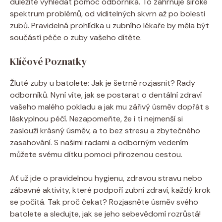
důležité vyhledat pomoc odborníka. To zahrnuje široké
spektrum problémů, od viditelných skvrn až po bolesti
zubů. Pravidelná prohlídka u zubního lékaře by měla být
součástí péče o zuby vašeho dítěte.
Klíčové Poznatky
Žluté zuby u batolete: Jak je šetrně rozjasnit? Rady
odborníků. Nyní víte, jak se postarat o dentální zdraví
vašeho malého pokladu a jak mu zářivý úsměv dopřát s
láskyplnou péčí. Nezapomeňte, že i ti nejmenší si
zaslouží krásný úsměv, a to bez stresu a zbytečného
zasahování. S našimi radami a odborným vedením
můžete svému dítku pomoci přirozenou cestou.
Ať už jde o pravidelnou hygienu, zdravou stravu nebo
zábavné aktivity, které podpoří zubní zdraví, každý krok
se počítá. Tak proč čekat? Rozjasněte úsměv svého
batolete a sledujte, jak se jeho sebevědomí rozrůstá!