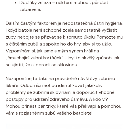
Doplňky železa – některé mohou způsobit
zabarvení.
Dalším častým faktorem je nedostatečná ústní hygiena.
I když batole není schopné zcela samostatně vyčistit
zuby, nebojte se přizvat se k tomuto úkolu! Pomozte mu
s čištěním zubů a zapojte ho do hry, aby si to užilo.
Vzpomínám si, jak jsme s mým synem hráli na
„čmuchající zubní kartáček“ – byl to skvělý způsob, jak
se ujistit, že si poradil se sklovinou.
Nezapomínejte také na pravidelné návštěvy zubního
lékaře. Odborníci mohou identifikovat jakékoliv
problémy se zubními sklovinami a doporučit vhodné
postupy pro udržení zdravého úsměvu. A kdo ví?
Mohou přinést pár triky, které vás překvapí a pomohou
vám s rozjasněním zubů vašeho batolete!