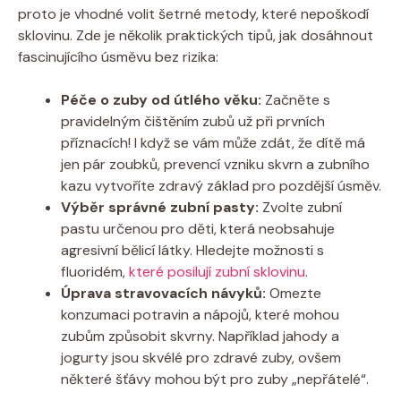
proto je vhodné volit šetrné metody, které nepoškodí
sklovinu. Zde je několik praktických tipů, jak dosáhnout
fascinujícího úsměvu bez rizika:
Péče o zuby od útlého věku:
Začněte s
pravidelným čištěním zubů už při prvních
příznacích! I když se vám může zdát, že dítě má
jen pár zoubků, prevencí vzniku skvrn a zubního
kazu vytvoříte zdravý základ pro pozdější úsměv.
Výběr správné zubní pasty:
Zvolte zubní
pastu určenou pro děti, která neobsahuje
agresivní bělicí látky. Hledejte možnosti s
fluoridém,
které posilují zubní sklovinu
.
Úprava stravovacích návyků:
Omezte
konzumaci potravin a nápojů, které mohou
zubům způsobit skvrny. Například jahody a
jogurty jsou skvélé pro zdravé zuby, ovšem
některé šťávy mohou být pro zuby „nepřátelé“.