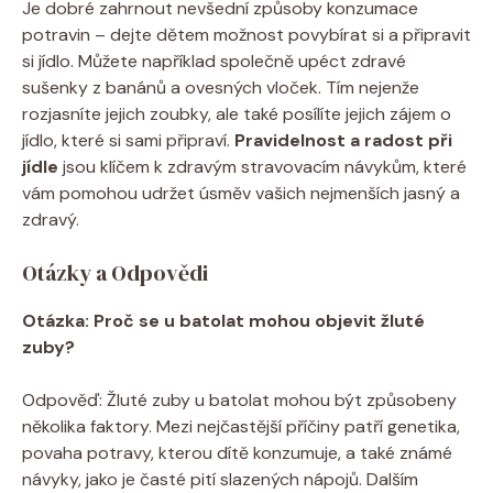
Je dobré zahrnout nevšední způsoby konzumace
potravin – dejte dětem možnost povybírat si a připravit
si jídlo. Můžete například společně upéct zdravé
sušenky z banánů a ovesných vloček. Tím nejenže
rozjasníte jejich zoubky, ale také posílíte jejich zájem o
jídlo, které si sami připraví.
Pravidelnost a radost při
jídle
jsou klíčem k zdravým stravovacím návykům, které
vám pomohou udržet úsměv vašich nejmenších jasný a
zdravý.
Otázky a Odpovědi
Otázka: Proč se u batolat mohou objevit žluté
zuby?
Odpověď: Žluté zuby u batolat mohou být způsobeny
několika faktory. Mezi nejčastější příčiny patří genetika,
povaha potravy, kterou dítě konzumuje, a také známé
návyky, jako je časté pití slazených nápojů. Dalším