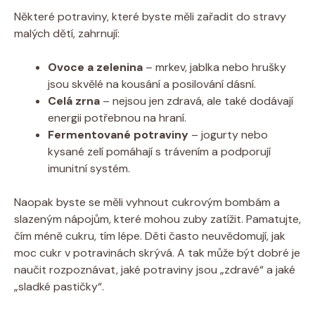
Některé potraviny, které byste měli zařadit do stravy
malých dětí, zahrnují:
Ovoce a zelenina
– mrkev, jablka nebo hrušky
jsou skvělé na kousání a posilování dásní.
Celá zrna
– nejsou jen zdravá, ale také dodávají
energii potřebnou na hraní.
Fermentované potraviny
– jogurty nebo
kysané zelí pomáhají s trávením a podporují
imunitní systém.
Naopak byste se měli vyhnout cukrovým bombám a
slazeným nápojům, které mohou zuby zatížit. Pamatujte,
čím méně cukru, tím lépe. Děti často neuvědomují, jak
moc cukr v potravinách skrývá. A tak může být dobré je
naučit rozpoznávat, jaké potraviny jsou „zdravé“ a jaké
„sladké pastičky“.