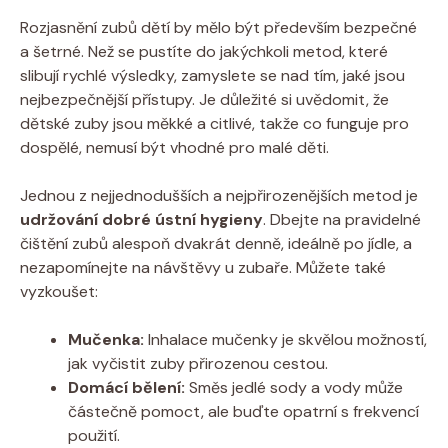
Rozjasnění zubů dětí by mělo být především bezpečné
a šetrné. Než se pustíte do jakýchkoli metod, které
slibují rychlé výsledky, zamyslete se nad tím, jaké jsou
nejbezpečnější přístupy. Je důležité si uvědomit, že
dětské zuby jsou měkké a citlivé, takže co funguje pro
dospělé, nemusí být vhodné pro malé děti.
Jednou z nejjednodušších a nejpřirozenějších metod je
udržování dobré ústní hygieny
. Dbejte na pravidelné
čištění zubů alespoň dvakrát denně, ideálně po jídle, a
nezapomínejte na návštěvy u zubaře. Můžete také
vyzkoušet:
Mučenka:
Inhalace mučenky je skvělou možností,
jak vyčistit zuby přirozenou cestou.
Domácí bělení:
Směs jedlé sody a vody může
částečně pomoct, ale buďte opatrní s frekvencí
použití.