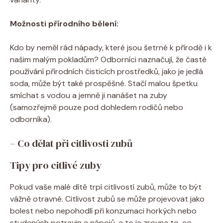
Možnosti přírodního bělení:
Kdo by neměl rád nápady, které jsou šetrné k přírodě i k
našim malým pokladům? Odborníci naznačují, že časté
používání přírodních čisticích prostředků, jako je jedlá
soda, může být také prospěšné. Stačí malou špetku
smíchat s vodou a jemně ji nanášet na zuby
(samozřejmě pouze pod dohledem rodičů nebo
odborníka).
– Co dělat při citlivosti zubů
Tipy pro citlivé zuby
Pokud vaše malé dítě trpí citlivostí zubů, může to být
vážně otravné. Citlivost zubů se může projevovat jako
bolest nebo nepohodlí při konzumaci horkých nebo
studených potravin a nápojů, a to je zrovna to, co