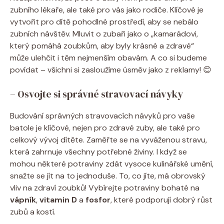
zubního lékaře, ale také pro vás jako rodiče. Klíčové je
vytvořit pro dítě pohodlné prostředí, aby se nebálo
zubních návštěv. Mluvit o zubaři jako o „kamarádovi,
který pomáhá zoubkům, aby byly krásné a zdravé“
může ulehčit i těm nejmenším obavám. A co si budeme
povídat – všichni si zasloužíme úsměv jako z reklamy! 😊
– Osvojte si správné stravovací návyky
Budování správných stravovacích návyků pro vaše
batole je klíčové, nejen pro zdravé zuby, ale také pro
celkový vývoj dítěte. Zaměřte se na vyváženou stravu,
která zahrnuje všechny potřebné živiny. I když se
mohou některé potraviny zdát vysoce kulinářské umění,
snažte se jít na to jednoduše. To, co jíte, má obrovský
vliv na zdraví zoubků! Vybírejte potraviny bohaté na
vápník
,
vitamin D
a
fosfor
, které podporují dobrý růst
zubů a kostí.