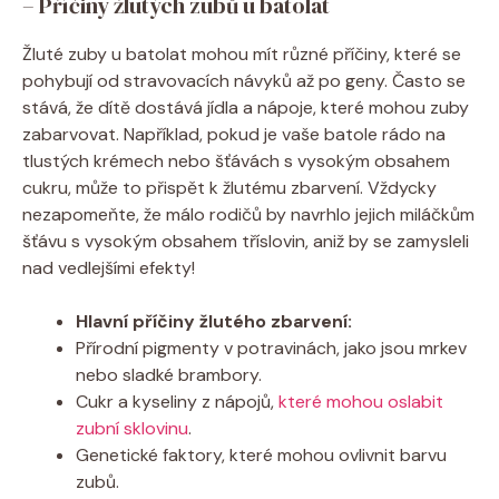
– Příčiny žlutých zubů u batolat
Žluté zuby u batolat mohou mít různé příčiny, které se
pohybují od stravovacích návyků až po geny. Často se
stává, že dítě dostává jídla a nápoje, které mohou zuby
zabarvovat. Například, pokud je vaše batole rádo na
tlustých krémech nebo šťávách s vysokým obsahem
cukru, může to přispět k žlutému zbarvení. Vždycky
nezapomeňte, že málo rodičů by navrhlo jejich miláčkům
šťávu s vysokým obsahem tříslovin, aniž by se zamysleli
nad vedlejšími efekty!
Hlavní příčiny žlutého zbarvení:
Přírodní pigmenty v potravinách, jako jsou mrkev
nebo sladké brambory.
Cukr a kyseliny z nápojů,
které mohou oslabit
zubní sklovinu
.
Genetické faktory, které mohou ovlivnit barvu
zubů.