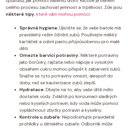
způsobů, jak pomoci vašemu dítěti. Klíčové je během
celého procesu zachovat jemnost a trpělivost. Zde jsou
některé tipy
,
které vám mohou pomoci
:
Správná hygiena:
Ujistěte se, že vaše batole má
pravidelný režim čištění zubů. Používejte měkký
kartáček a zubní pastu přizpůsobenou pro malé
děti.
Omezte barvící potraviny:
Některé potraviny
jako borůvky, rajčata nebo nápoje s vysokým
obsahem cukru mohou přispět k zabarvení zubů.
Snažte se tyto potraviny omezit, alespoň do
doby, než se kauterizace zubů zlepší.
Hydratace:
Dbejte na to, aby vaše dítě mělo
dostatek vody. Zvláště po konzumaci sladkých
nebo kyselých potravin, kdy voda může pomoci
vypláchnout zbytky potravin a kyseliny.
Kontrola u zubaře:
Nepodceňujte pravidelné
prohlídky u dětského zubaře. Odborník může