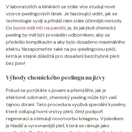
V laboratořích a klinikách se stále více studují nové
vzorce peelingových látek. Je fascinující vidět, jak se
technologie vyvíjí a přináší nám stále účinnější metody.
Co
byste měli mít na paměti
, je, že jakýkoli chemický
peeling by měl být prováděn odborníkem, aby se
předešlo komplikacím a aby bylo dosaženo maximálního
efektu. Nezapomeňte také na po-peelingovou péči,
ketrá je stejně důležitá pro dosažení bezchybné pleti
bez jizev!
Výhody chemického peelingu na jizvy
Pokud se potýkáte s jizvami a přemýšlíte, jak je
efektivně odstranit, chemický peeling může být vaší
tajnou zbraní. Tato procedura využívá speciální kyseliny,
které odlupují horní vrstvy pleti, čímž podpoří
regeneraci a stimulují novotvorbu kolagenu. Výsledkem
je hladší a vyrovnanější pleť, která se rámuje jako