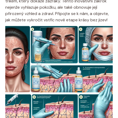
trikem, který dokáže zázraky. Tento inovativní zákrok
nejenže vyhlazuje pokožku, ale také obnovuje její
přirozený vzhled a zdraví. Připojte se k nám, a objevte,
jak můžete vykročit vstříc nové etape krásy bez jizev!