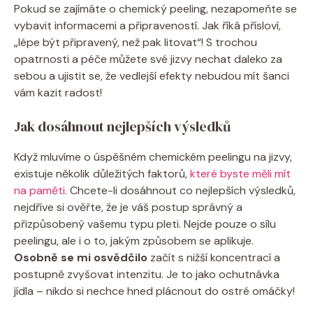
Pokud se zajímáte o chemický peeling, nezapomeňte se
vybavit informacemi a připraveností. Jak říká přísloví,
„lépe být připravený, než pak litovat“! S trochou
opatrnosti a péče můžete své jizvy nechat daleko za
sebou a ujistit se, že vedlejší efekty nebudou mít šanci
vám kazit radost!
Jak dosáhnout nejlepších výsledků
Když mluvíme o úspěšném chemickém peelingu na jizvy,
existuje několik důležitých faktorů,
které byste měli mít
na paměti
. Chcete-li dosáhnout co nejlepších výsledků,
nejdříve si ověřte, že je váš postup správný a
přizpůsobený vašemu typu pleti. Nejde pouze o sílu
peelingu, ale i o to, jakým způsobem se aplikuje.
Osobně se mi osvědčilo
začít s nižší koncentrací a
postupně zvyšovat intenzitu. Je to jako ochutnávka
jídla – nikdo si nechce hned plácnout do ostré omáčky!