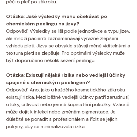
péči o pleť po zákroku.
Otázka: Jaké výsledky mohu očekávat po
chemickém peelingu na jizvy?
Odpověď: Výsledky se liší podle jednotlivce a typu jizev,
ale mnozí pacienti zaznamenávají výrazné zlepšení
vzhledu pleti. Jizvy se obvykle stávají méně viditelnými a
textura pleti se zlepšuje. Pro optimální výsledky může
být doporučeno několik sezení peelingu.
Otázka: Existují nějaká rizika nebo vedlejší účinky
spojené s chemickým peelingem?
Odpověď: Ano, jako u každého kosmetického zákroku
existují rizika. Mezi běžné vedlejší účinky patří zarudnutí,
otoky, citlivost nebo jemné šupinatění pokožky. Vzácně
může dojít k infekci nebo změnám pigmentace. Je
důležité se poradit s profesionálem a řídit se jejich
pokyny, aby se minimalizovala rizika.