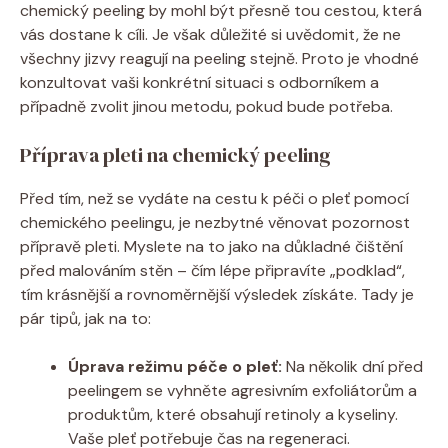
chemický peeling by mohl být přesně tou cestou, která
vás dostane k cíli. Je však důležité si uvědomit, že ne
všechny jizvy reagují na peeling stejně. Proto je vhodné
konzultovat vaši konkrétní situaci s odborníkem a
případně zvolit jinou metodu, pokud bude potřeba.
Příprava pleti na chemický peeling
Před tím, než se vydáte na cestu k péči o pleť pomocí
chemického peelingu, je nezbytné věnovat pozornost
přípravě pleti. Myslete na to jako na důkladné čištění
před malováním stěn – čím lépe připravíte „podklad“,
tím krásnější a rovnoměrnější výsledek získáte. Tady je
pár tipů, jak na to:
Úprava režimu péče o pleť:
Na několik dní před
peelingem se vyhněte agresivním exfoliátorům a
produktům, které obsahují retinoly a kyseliny.
Vaše pleť potřebuje čas na regeneraci.