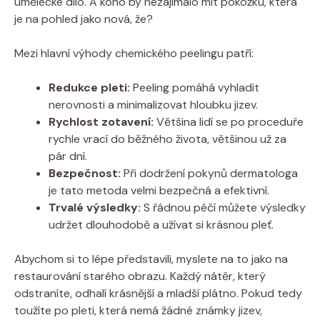
umělecké dílo. A koho by nezajímalo mít pokožku, která
je na pohled jako nová, že?
Mezi hlavní výhody chemického peelingu patří:
Redukce pleti:
Peeling pomáhá vyhladit
nerovnosti a minimalizovat hloubku jizev.
Rychlost zotavení:
Většina lidí se po proceduře
rychle vrací do běžného života, většinou už za
pár dní.
Bezpečnost:
Při dodržení pokynů dermatologa
je tato metoda velmi bezpečná a efektivní.
Trvalé výsledky:
S řádnou péčí můžete výsledky
udržet dlouhodobě a užívat si krásnou pleť.
Abychom si to lépe představili, myslete na to jako na
restaurování starého obrazu. Každý nátěr, který
odstraníte, odhalí krásnější a mladší plátno. Pokud tedy
toužíte po pleti, která nemá žádné známky jizev,