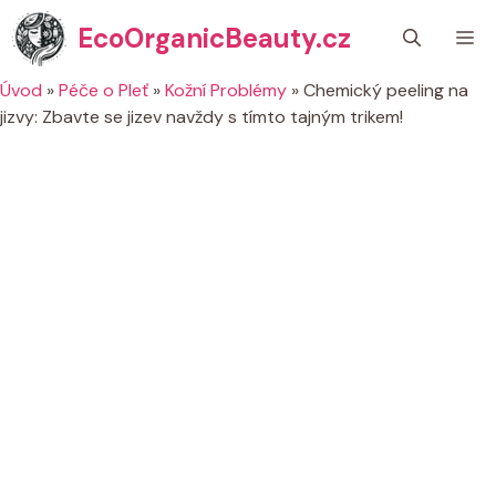
Přeskočit
EcoOrganicBeauty.cz
M
na
obsah
Úvod
»
Péče o Pleť
»
Kožní Problémy
»
Chemický peeling na
jizvy: Zbavte se jizev navždy s tímto tajným trikem!