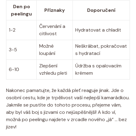
Den po
Příznaky
Doporučení
peelingu
Červenání a
1-2
Hydratovat a chladit
citlivost
Možné
Neškrábat, pokračovat
3-5
loupání
s hydratací
Zlepšení
Údržba s opalovacím
6-10
vzhledu pleti
krémem
Nakonec pamatujte, že každá pleť reaguje jinak. Jde o
osobní cestu, kde je trpělivost vaší nejlepší kamarádkou.
Jakmile se pustíte do tohoto procesu, přejeme vám,
aby byl váš boj s jizvami co nejúspěšnější! A kdo ví,
možná po peelingu najdete v zrcadle nového „já“ … bez
jizev!