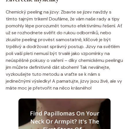
Chemický peeling na jizvy: Zbavte se jizev navždy s
tímto tajným trikem! Doufáme, že vám naše rady a tipy
pomohly lépe porozumět tomuto efektivnímu řešení. Ať
už se rozhodnete svěřit do rukou odborníků, nebo
zkusíte peeling provést samostatně, klíčové je být
trpělivý a dodržovat správný postup. Jizvy na světlém
poli vaší pleti nemusí být trvalé jako vzpomínky na
neúspěšné pokusy o vaření – díky chemickému peelingu
jim můžete definitivně dát sbohem! Tak neváhejte,
vyzkoušejte tuto metodu a vraťte se k nám s
jedinečnými výsledky! A pamatujte, jizvy jsou živé, ale vy
máte moc je přetvořit na něco krásného!
Find Papillomas On Your
Neck Or Armpit? It's The