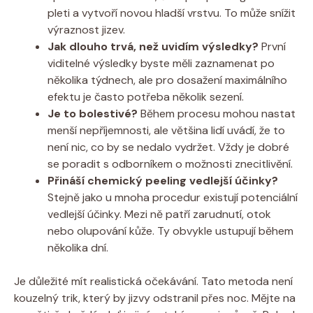
pleti a vytvoří novou hladší vrstvu. To může snížit
výraznost jizev.
Jak dlouho trvá, než uvidím výsledky?
První
viditelné výsledky byste měli zaznamenat po
několika týdnech, ale pro dosažení maximálního
efektu je často potřeba několik sezení.
Je to bolestivé?
Během procesu mohou nastat
menší nepříjemnosti, ale většina lidí uvádí, že to
není nic, co by se nedalo vydržet. Vždy je dobré
se poradit s odborníkem o možnosti znecitlivění.
Přináší chemický peeling vedlejší účinky?
Stejně jako u mnoha procedur existují potenciální
vedlejší účinky. Mezi ně patří zarudnutí, otok
nebo olupování kůže. Ty obvykle ustupují během
několika dní.
Je důležité mít realistická očekávání. Tato metoda není
kouzelný trik, který by jizvy odstranil přes noc. Mějte na