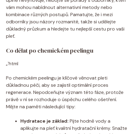
úplně nevyhovuje, nebojte se porady s odborníky, kteří
vám mohou nabídnout alternativní metody nebo
kombinace různých postupů. Pamatujte, že i mezi
odborníky jsou názory rozmanité, takže si udělejte
důkladný průzkum a hledejte tu nejlepší cestu pro vaši
pleť.
Co dělat po chemickém peelingu
„`html
Po chemickém peelingu je klíčové věnovat pleti
důkladnou péči, aby se zajistil optimální proces
regenerace. Nepodceňujte význam této fáze, protože
právě v ní se rozhoduje o úspěchu celého ošetření.
Mějte na paměti následující tipy:
Hydratace je základ:
Pijte hodně vody a
aplikujte na pleť kvalitní hydratační krémy. Snažte