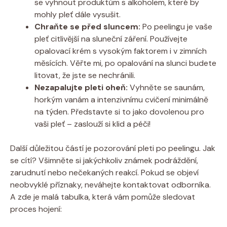
se vyhnout produktům s alkoholem, které by
mohly pleť dále vysušit.
Chraňte se před sluncem:
Po peelingu je vaše
pleť citlivější na sluneční záření. Používejte
opalovací krém s vysokým faktorem i v zimních
měsících. Věřte mi, po opalování na slunci budete
litovat, že jste se nechránili.
Nezapalujte pleti oheň:
Vyhněte se saunám,
horkým vanám a intenzivnímu cvičení minimálně
na týden. Představte si to jako dovolenou pro
vaši pleť – zaslouží si klid a péči!
Další důležitou částí je pozorování pleti po peelingu. Jak
se cítí? Všimněte si jakýchkoliv známek podráždění,
zarudnutí nebo nečekaných reakcí. Pokud se objeví
neobvyklé příznaky, neváhejte kontaktovat odborníka.
A zde je malá tabulka, která vám pomůže sledovat
proces hojení: