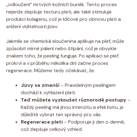
„odloučení“ mrtvých kožních buněk. Tento proces
nejenže zlepšuje texturu pleti, ale také stimuluje
produkci kolagenu, což je klíčové pro obnovu pleti a
snížení viditelnosti jizev.
Jakmile se chemická sloučenina aplikuje na pleť, může
způsobit mírné pálení nebo štípání, což je obvykle
znakem toho, že peeling funguje. Po aplikaci se pleť
prokrví a v průběhu několika dní začne proces
regenerace. Můžeme tedy očekávat, že:
Jizvy se zmenší
– Pravidelným peelingem
dochází k vyhlazení pleti.
Teď můžete vyzkoušet různorodé postupy
–
Každý peeling má jinou intenzitu a efektivitu, je
důležité vybrat ten správný pro vás.
Regenerace pleti
– Podporuje ji den o denně,
což zlepšuje celkový vzhled.