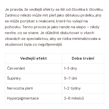
Je pravda, že vedlejší efekty se liší od člověka k člověku.
Zatímco někdo může mít pleť jako dětskou prdelku, jiný
se může potýkat s reakcemi, které ho vylepí na
pohovku. Tento proces je jako rande na slepo – nikdy
nevíte, co se stane. Je důležité diskutovat o všech
obavách se specialistou, aby se rizika minimalizovala a
zkušenost byla co nejpříjemnější.
Vedlejší efekt
Doba trvání
Červenání
1-3 dny
Šupinky
5-7 dní
Nervozita pleti
1-2 týdny
Hyperpigmentace
2-6 měsíců