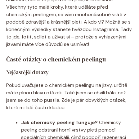
Všechny tyto malé kroky, které uděláte před
chemickým peelingem, se vám mnohonásobně vrátí v
podobě zdravější a krásnější pleti. A kdo ví? Možná se s
konečnými výsledky stanete hvězdou Instagrama. Tady
to jde, fotit, sdílet a užívat si – protože s vyhlazenými
jizvami máte více důvodů se usmívat!
Časté otázky o chemickém peelingu
Nejčastější dotazy
Pokud uvažujete o chemickém peelingu na jizvy, určitě
máte plnou hlavu otázek. Také jsem se chvíli bála, než
jsem se do toho pustila. Zde je pár obvyklých otázek,
které mi lidé často kladou:
Jak chemický peeling funguje?
Chemický
peeling odstraní horní vrstvy pleti pomocí
speciálních chemikálií, čímž podpoří regeneraci