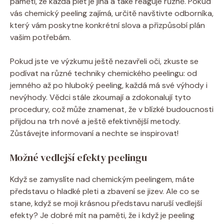
paměti, že každá pleť je jiná a také reaguje různě. Pokud
vás chemický peeling zajímá, určitě navštivte odborníka,
který vám poskytne konkrétní slova a přizpůsobí plán
vašim potřebám.
Pokud jste ve výzkumu ještě nezavřeli oči, zkuste se
podívat na různé techniky chemického peelingu: od
jemného až po hluboký peeling, každá má své výhody i
nevýhody. Vědci stále zkoumají a zdokonalují tyto
procedury, což může znamenat, že v blízké budoucnosti
přijdou na trh nové a ještě efektivnější metody.
Zůstávejte informovaní a nechte se inspirovat!
Možné vedlejší efekty peelingu
Když se zamyslíte nad chemickým peelingem, máte
představu o hladké pleti a zbavení se jizev. Ale co se
stane, když se moji krásnou představu naruší vedlejší
efekty? Je dobré mít na paměti, že i když je peeling