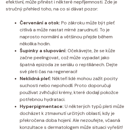
efektivní, může přinést i některé nepříjemnosti. Zde je
stručný přehled toho, na co si dávat pozor:
Červenání a otok:
Po zákroku může být pleť
citlivá a může nastat mírné zarudnutí. To je
naprosto normální a většinou přejde během
několika hodin.
Šupinky a slupování:
Očekávejte, že se kůže
začne peelingovat, což může vypadat jako
špatná epizoda ze seriálu o reptiliánech. Dejte
své pleti čas na regeneraci!
Neklidná pleť:
Někteří lidé mohou zažít pocity
suchosti nebo nepohodlí. Proto doporučuji
používat zvlhčující krémy, které dodají pokožce
potřebnou hydrataci.
Hyperpigmentace:
U některých typů pleti může
docházet k ztmavnutí určitých oblastí, kdy je
překročena doba hojení. Ale nezoufejte, včasná
konzultace s dermatologem může situaci vyřešit!