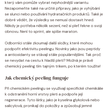
který vám pomůže vybrat nejvhodnější variantu.
Nezapomeňte také na určité přípravy, jako je vyhýbání
se slunci nebo používání hydratačních produktů. Také je
dobré vědět, že výsledky se nemusí dostavit hned.
Někdy je potřeba několik sezení, než si pleť řekne o svoji
obnovu. Není to sprint, ale spíše maraton.
Odborníci stále zkoumají další složky, které mohou
podpořit efektivitu peelingu. Novinky jako jsou peptidy
a antioxidanty se stávají stále populárnějšími. Tak proč
se nevydat na cestu k hladší pleti? Možná je právě
chemický peeling tím tajným trikem, po kterém toužíte!
Jak chemický peeling funguje
Při chemickém peelingu se využívají specifické chemikálie
k odstranění horní vrstvy pleti a podpoře její
regenerace. Tyto látky, jako je kyselina glykolová nebo
salicylová, pronikají do pokožky a způsobují jemné