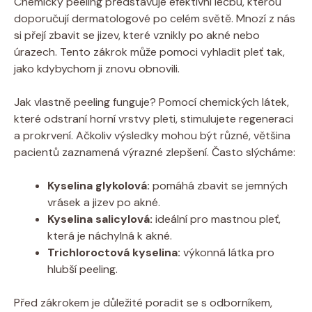
Chemický peeling představuje efektivní léčbu, kterou
doporučují dermatologové po celém světě. Mnozí z nás
si přejí zbavit se jizev, které vznikly po akné nebo
úrazech. Tento zákrok může pomoci vyhladit pleť tak,
jako kdybychom ji znovu obnovili.
Jak vlastně peeling funguje? Pomocí chemických látek,
které odstraní horní vrstvy pleti, stimulujete regeneraci
a prokrvení. Ačkoliv výsledky mohou být různé, většina
pacientů zaznamená výrazné zlepšení. Často slýcháme:
Kyselina glykolová:
pomáhá zbavit se jemných
vrásek a jizev po akné.
Kyselina salicylová:
ideální pro mastnou pleť,
která je náchylná k akné.
Trichloroctová kyselina:
výkonná látka pro
hlubší peeling.
Před zákrokem je důležité poradit se s odborníkem,