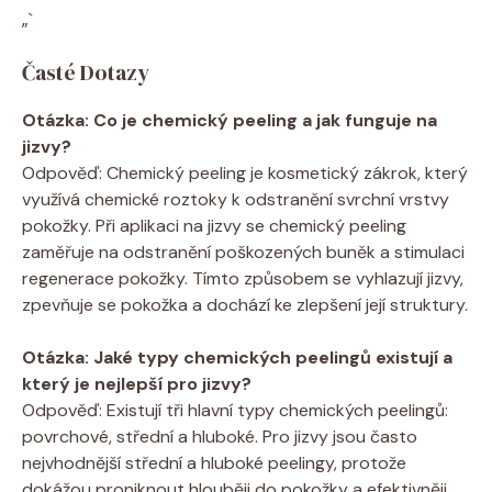
„`
Časté Dotazy
Otázka: Co je chemický peeling a jak funguje na
jizvy?
Odpověď: Chemický peeling je kosmetický zákrok, který
využívá chemické roztoky k odstranění svrchní vrstvy
pokožky. Při aplikaci na jizvy se chemický peeling
zaměřuje na odstranění poškozených buněk a stimulaci
regenerace pokožky. Tímto způsobem se vyhlazují jizvy,
zpevňuje se pokožka a dochází ke zlepšení její struktury.
Otázka: Jaké typy chemických peelingů existují a
který je nejlepší pro jizvy?
Odpověď: Existují tři hlavní typy chemických peelingů:
povrchové, střední a hluboké. Pro jizvy jsou často
nejvhodnější střední a hluboké peelingy, protože
dokážou proniknout hlouběji do pokožky a efektivněji