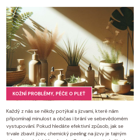
KOŽNÍ PROBLÉMY
,
PÉČE O PLEŤ
Každý z nás se někdy potýkal s jizvami, které nám
připomínají minulost a občas i brání ve sebevědomém
vystupování. Pokud hledáte efektivní způsob, jak se
trvale zbavit jizev, chemický peeling na jizvy je tajným