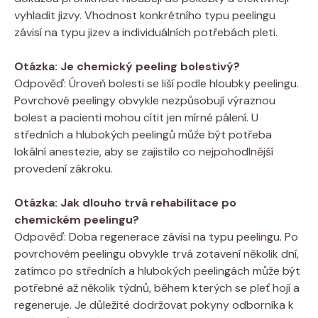
vyhladit jizvy. Vhodnost konkrétního typu peelingu
závisí na typu jizev a individuálních potřebách pleti.
Otázka: Je chemický peeling bolestivý?
Odpověď: Úroveň bolesti se liší podle hloubky peelingu.
Povrchové peelingy obvykle nezpůsobují výraznou
bolest a pacienti mohou cítit jen mírné pálení. U
středních a hlubokých peelingů může být potřeba
lokální anestezie, aby se zajistilo co nejpohodlnější
provedení zákroku.
Otázka: Jak dlouho trvá rehabilitace po
chemickém peelingu?
Odpověď: Doba regenerace závisí na typu peelingu. Po
povrchovém peelingu obvykle trvá zotavení několik dní,
zatímco po středních a hlubokých peelingách může být
potřebné až několik týdnů, během kterých se pleť hojí a
regeneruje. Je důležité dodržovat pokyny odborníka k