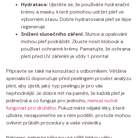
Hydratace:
Ujistěte se, že používáte hydratační
krémy a masky, které pomohou udržet pleť ve
výborném stavu. Dobře hydratovaná pleť se lépe
regeneruje.
Snížení slunečního záření:
Slunce a opalování
mohou pleť podráždit. Zkuste nosit klobouk a
používat ochranné krémy. Pamatujte, že ochrana
pleti před UV zářením je vždy 1. priorita!
Připravte se také na konzultaci s odborníkem. Většina
specialistů doporučuje před peelingem provést analýzu
pleti, aby zjistili, jaký typ peelingu je pro vás
nejvhodnější. Je dobré mít na paměti, že každá pleť je
jedinečná a co funguje pro jednoho,
nemusí nutně
fungovat pro druhého
. Pokud máte nějaké léky, které
užíváte, nezapomeňte se s nimi podělit, protože mohou
ovlivnit průběh procedury a vaše výsledky.
Nakonec, neberte přípravu na příliš lehkou váhu.