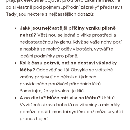
ptají, jak efektivně bojovat proti této zákeřné infekci, a
co si vlastně pod pojmem „přírodní zázraky“ představit.
Tady jsou některé z nejčastějších dotazů:
Jaké jsou nejčastější příčiny vzniku plísně
nehtů?
Většinou se jedná o vlhké prostředí a
nedostatečnou hygienu. Když se vaše nohy potí
a nasbírá se mokrý oděv v botách, vytváříte
ideální podmínky pro plísně.
Kolik času potrvá, než se dostaví výsledky
léčby?
Odpověď se liší. Obvykle se viditelné
změny projevují po několika týdnech
pravidelného používání přírodních léků.
Pamatujte, že vytrvalost je klíč!
A co dieta? Může mít vliv na léčbu?
Určitě!
Vyvážená strava bohatá na vitamíny a minerály
pomůže posílit imunitní systém, což může urychlit
proces hojení.