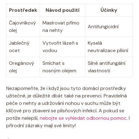
Prostředek
Návod použití
Účinky
Čajovníkový
Masírovat přímo
Antifungicidní
olej
na nehty
Jablečný
Vytvořit lázeň s
Kyselá
ocet
vodou
neutralizace plísní
Oregánový
Smíchat s
Silné antifungální
olej
nosným olejem
vlastnosti
Nezapomeňte, že i když jsou tyto domácí prostředky
užitečné, je důležité dbát také na prevenci. Pravidelná
péče o nehty a udržování nohou v suchu může být
klíčové pro zbavení se plísňových infekcí. A pokud se
potíže nelepší,
nebojte se vyhledat odbornou pomoc
. I
přírodní zázraky mají své limity!