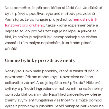
Nezapomeňte, že přírodní léčba si žádá čas. Je důležité
být trpělivý a používat vybrané metody pravidelně.
Pamatujte, že co funguje pro jednoho,
nemusí nutně
fungovat pro druhého
, takže klidně experimentejte a
najděte to, co pro vás zafunguje nejlépe. A jelikož se
říká, že smích je nejlepší lék, nezapomínejte se občas
zasmát i těm malým neplechám, které nám plíseň
přináší!
Účinné bylinky pro zdravé nehty
Nehty jsou jako malé panenky, které si zaslouží péči a
pozornost. Přitom mohou být ukazatelem našeho
celkového zdraví. A co je lepšího než příroda? Některé
bylinky a přírodní ingredience mohou mít na naše nehty
opravdu blahodárný vliv. Například
čajovníkový olej
je
známý svými antifungálními vlastnostmi a může pomoci
vyřešit problémy s plísněmi. Stačí nakapat pár kapek na