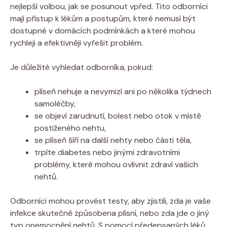
nejlepší volbou, jak se posunout vpřed. Tito odborníci
mají přístup k lékům a postupům, které nemusí být
dostupné v domácích podmínkách a které mohou
rychleji a efektivněji vyřešit problém.
Je důležité vyhledat odborníka, pokud:
plíseň nehuje a nevymizí ani po několika týdnech
samoléčby,
se objeví zarudnutí, bolest nebo otok v místě
postiženého nehtu,
se plíseň šíří na další nehty nebo části těla,
trpíte diabetes nebo jinými zdravotními
problémy, které mohou ovlivnit zdraví vašich
nehtů.
Odborníci mohou provést testy, aby zjistili, zda je vaše
infekce skutečně způsobena plísní, nebo zda jde o jiný
typ onemocnění nehtů. S pomocí předepsaných léků,