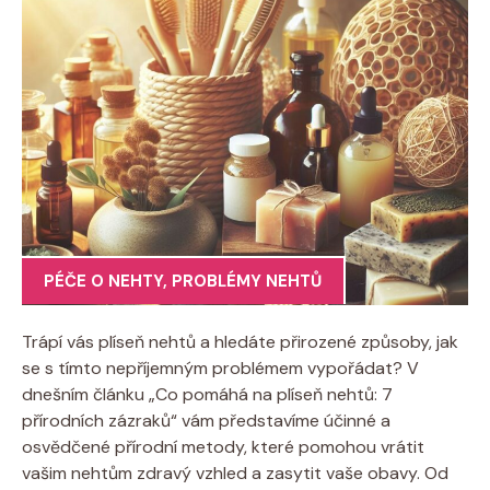
PÉČE O NEHTY
,
PROBLÉMY NEHTŮ
Trápí vás plíseň nehtů a hledáte přirozené způsoby, jak
se s tímto nepříjemným problémem vypořádat? V
dnešním článku „Co pomáhá na plíseň nehtů: 7
přírodních zázraků“ vám představíme účinné a
osvědčené přírodní metody, které pomohou vrátit
vašim nehtům zdravý vzhled a zasytit vaše obavy. Od