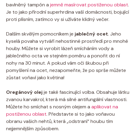
bavlněný tampón a
jemně masírovat postiženou oblast
.
Je to jako přírodní superhrdina vaší domácnosti, bojující
proti plísním, zatímco vy si užíváte klidný večer.
Dalším skvělým pomocníkem je
jablečný ocet
. Jeho
kyselá povaha vytváří nehostinné prostředí pro mnohé
houby. Můžete si vyrobit lázeň smícháním vody a
jablečného octa ve stejném poměru a ponořit do ní
nohy na 30 minut. A pokud vám oči škubou při
pomyšlení na ocet, nezapomeňte, že po sprše můžete
zůstat voňaví jako květina!
Oregánový olej
je také fascinující volba. Obsahuje látku
zvanou karvakrol, která má silné antifungální vlastnosti.
Můžete ho smíchat s nosným olejem a
aplikovat na
postiženou oblast
. Představte si to jako voňavou
obranu vašich nehtů, která „odstraní“ houbu tím
nejjemnějším způsobem.