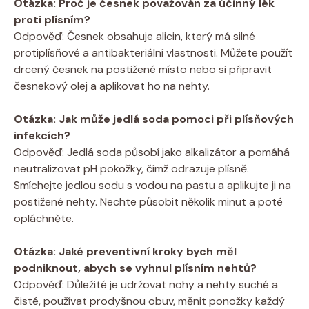
Otázka: Proč je česnek považován za účinný lék
proti plísním?
Odpověď: Česnek obsahuje alicin, který má silné
protiplísňové a antibakteriální vlastnosti. Můžete použít
drcený česnek na postižené místo nebo si připravit
česnekový olej a aplikovat ho na nehty.
Otázka: Jak může jedlá soda pomoci při plísňových
infekcích?
Odpověď: Jedlá soda působí jako alkalizátor a pomáhá
neutralizovat pH pokožky, čímž odrazuje plísně.
Smíchejte jedlou sodu s vodou na pastu a aplikujte ji na
postižené nehty. Nechte působit několik minut a poté
opláchněte.
Otázka: Jaké preventivní kroky bych měl
podniknout, abych se vyhnul plísním nehtů?
Odpověď: Důležité je udržovat nohy a nehty suché a
čisté, používat prodyšnou obuv, měnit ponožky každý