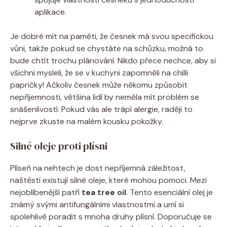
aplikace.
Je dobré mít na paměti, že česnek má svou specifickou
vůni, takže pokud se chystáte na schůzku, možná to
bude chtít trochu plánování. Nikdo přece nechce, aby si
všichni mysleli, že se v kuchyni zapomněli na chilli
papričky! Ačkoliv česnek může někomu způsobit
nepříjemnosti, většina lidí by neměla mít problém se
snášenlivostí. Pokud vás ale trápí alergie, raději to
nejprve zkuste na malém kousku pokožky.
Silné oleje proti plísni
Plíseň na nehtech je dost nepříjemná záležitost,
naštěstí existují silné oleje, které mohou pomoci. Mezi
nejoblíbenější patří
tea tree oil
. Tento esenciální olej je
známý svými antifungálními vlastnostmi a umí si
spolehlivě poradit s mnoha druhy plísní. Doporučuje se