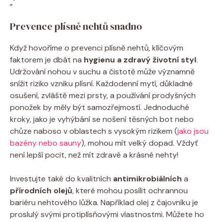
„`
Prevence plísně nehtů snadno
Když hovoříme o prevenci plísně nehtů, klíčovým
faktorem je dbát na
hygienu a zdravý životní styl
.
Udržování nohou v suchu a čistotě může významně
snížit riziko vzniku plísní. Každodenní mytí, důkladné
osušení, zvláště mezi prsty, a používání prodyšných
ponožek by měly být samozřejmostí. Jednoduché
kroky, jako je vyhýbání se nošení těsných bot nebo
chůze naboso v oblastech s vysokým rizikem (
jako jsou
bazény nebo sauny
), mohou mít velký dopad. Vždyť
není lepší pocit, než mít zdravé a krásné nehty!
Investujte také do kvalitních
antimikrobiálních
a
přírodních olejů
, které mohou posílit ochrannou
bariéru nehtového lůžka. Například olej z čajovníku je
proslulý svými protiplísňovými vlastnostmi. Můžete ho