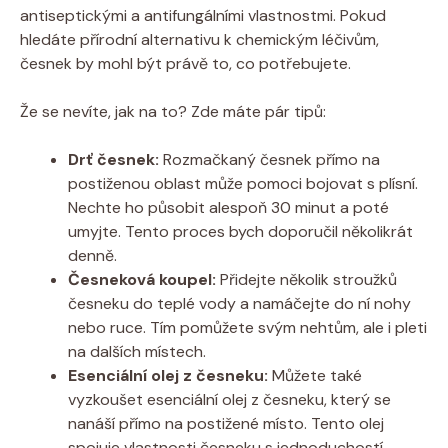
antiseptickými a antifungálními vlastnostmi. Pokud
hledáte přírodní alternativu k chemickým léčivům,
česnek by mohl být právě to, co potřebujete.
Že se nevíte, jak na to? Zde máte pár tipů:
Drť česnek:
Rozmačkaný česnek přímo na
postiženou oblast může pomoci bojovat s plísní.
Nechte ho působit alespoň 30 minut a poté
umyjte. Tento proces bych doporučil několikrát
denně.
Česneková koupel:
Přidejte několik stroužků
česneku do teplé vody a namáčejte do ní nohy
nebo ruce. Tím pomůžete svým nehtům, ale i pleti
na dalších místech.
Esenciální olej z česneku:
Můžete také
vyzkoušet esenciální olej z česneku, který se
nanáší přímo na postižené místo. Tento olej
spojuje vlastnosti česneku s jednoduchostí