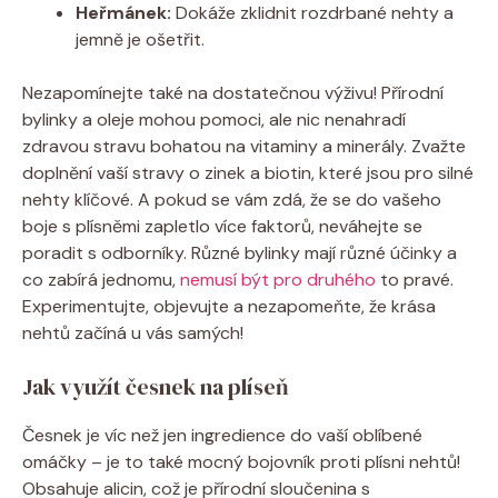
Heřmánek:
Dokáže zklidnit rozdrbané nehty a
jemně je ošetřit.
Nezapomínejte také na dostatečnou výživu! Přírodní
bylinky a oleje mohou pomoci, ale nic nenahradí
zdravou stravu bohatou na vitaminy a minerály. Zvažte
doplnění vaší stravy o zinek a biotin, které jsou pro silné
nehty klíčové. A pokud se vám zdá, že se do vašeho
boje s plísněmi zapletlo více faktorů, neváhejte se
poradit s odborníky. Různé bylinky mají různé účinky a
co zabírá jednomu,
nemusí být pro druhého
to pravé.
Experimentujte, objevujte a nezapomeňte, že krása
nehtů začíná u vás samých!
Jak využít česnek na plíseň
Česnek je víc než jen ingredience do vaší oblíbené
omáčky – je to také mocný bojovník proti plísni nehtů!
Obsahuje alicin, což je přírodní sloučenina s