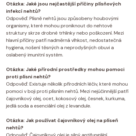
Otázka: Jaké jsou nejčastější příčiny plísňových
infekcí nehtů?
Odpověď: Plísně nehtů jsou způsobeny houbovými
organismy, které mohou proniknout do nehtové
struktury skrze drobné trhlinky nebo poškození. Mezi
hlavní příčiny patří nadměrná vlhkost, nedostatečná
hygiena, nošení těsných a neprodyšných obuvi a
oslabený imunitní systém.
Otázka: Jaké přírodní prostředky mohou pomoci
proti plísni nehtů?
Odpověď: Existuje několik přírodních léčiv, které mohou
pomoci v boji proti plísním nehtů. Mezi nejúčinnější patří
čajovníkový olej, ocet, kokosový olej, česnek, kurkuma,
jedlá soda a esenciální olej z levandule.
Otázka: Jak používat čajovníkový olej na plíseň
nehtů?
Odpověď: Čajovníkový olej je silný antifungální