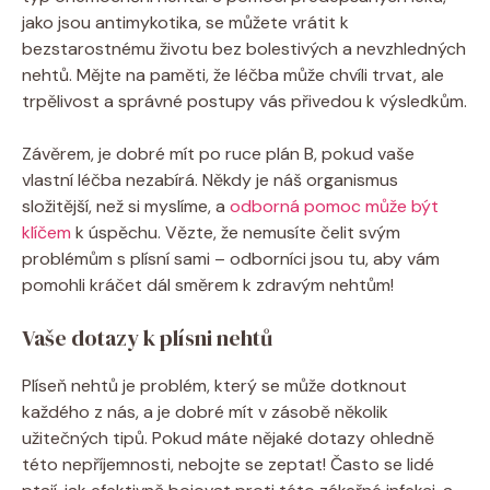
jako jsou antimykotika, se můžete vrátit k
bezstarostnému životu bez bolestivých a nevzhledných
nehtů. Mějte na paměti, že léčba může chvíli trvat, ale
trpělivost a správné postupy vás přivedou k výsledkům.
Závěrem, je dobré mít po ruce plán B, pokud vaše
vlastní léčba nezabírá. Někdy je náš organismus
složitější, než si myslíme, a
odborná pomoc může být
klíčem
k úspěchu. Vězte, že nemusíte čelit svým
problémům s plísní sami – odborníci jsou tu, aby vám
pomohli kráčet dál směrem k zdravým nehtům!
Vaše dotazy k plísni nehtů
Plíseň nehtů je problém, který se může dotknout
každého z nás, a je dobré mít v zásobě několik
užitečných tipů. Pokud máte nějaké dotazy ohledně
této nepříjemnosti, nebojte se zeptat! Často se lidé