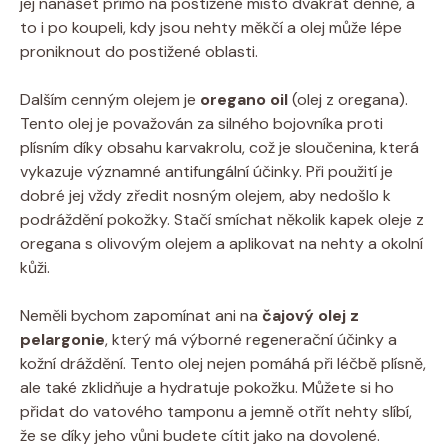
jej nanášet přímo na postižené místo dvakrát denně, a
to i po koupeli, kdy jsou nehty měkčí a olej může lépe
proniknout do postižené oblasti.
Dalším cenným olejem je
oregano oil
(olej z oregana).
Tento olej je považován za silného bojovníka proti
plísním díky obsahu karvakrolu, což je sloučenina, která
vykazuje významné antifungální účinky. Při použití je
dobré jej vždy zředit nosným olejem, aby nedošlo k
podráždění pokožky. Stačí smíchat několik kapek oleje z
oregana s olivovým olejem a aplikovat na nehty a okolní
kůži.
Neměli bychom zapomínat ani na
čajový olej z
pelargonie
, který má výborné regenerační účinky a
kožní dráždění. Tento olej nejen pomáhá při léčbě plísně,
ale také zklidňuje a hydratuje pokožku. Můžete si ho
přidat do vatového tamponu a jemně otřít nehty slíbí,
že se díky jeho vůni budete cítit jako na dovolené.