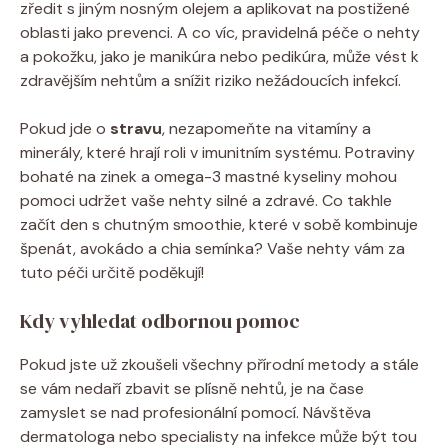
zředit s jiným nosným olejem a aplikovat na postižené
oblasti jako prevenci. A co víc, pravidelná péče o nehty
a pokožku, jako je manikúra nebo pedikúra, může vést k
zdravějším nehtům a snížit riziko nežádoucích infekcí.
Pokud jde o
stravu
, nezapomeňte na vitamíny a
minerály, které hrají roli v imunitním systému. Potraviny
bohaté na zinek a omega-3 mastné kyseliny mohou
pomoci udržet vaše nehty silné a zdravé. Co takhle
začít den s chutným smoothie, které v sobě kombinuje
špenát, avokádo a chia semínka? Vaše nehty vám za
tuto péči určitě poděkují!
Kdy vyhledat odbornou pomoc
Pokud jste už zkoušeli všechny přírodní metody a stále
se vám nedaří zbavit se plísně nehtů, je na čase
zamyslet se nad profesionální pomocí. Návštěva
dermatologa nebo specialisty na infekce může být tou