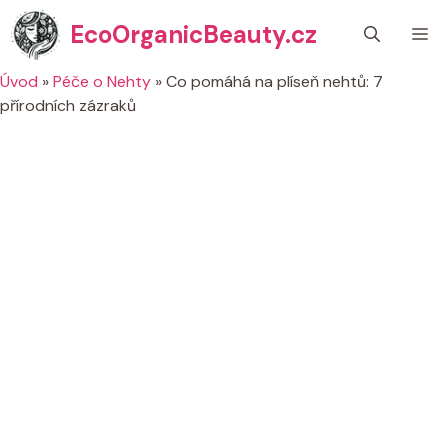
Přeskočit
EcoOrganicBeauty.cz
M
na
obsah
Úvod
»
Péče o Nehty
»
Co pomáhá na plíseň nehtů: 7
přírodních zázraků