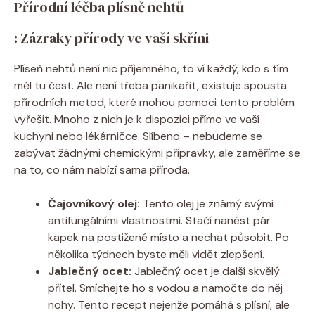
Přírodní léčba plísně nehtů
: Zázraky přírody ve vaší skříni
Plíseň nehtů není nic příjemného, to ví každý, kdo s tím
měl tu čest. Ale není třeba panikařit, existuje spousta
přírodních metod, které mohou pomoci tento problém
vyřešit. Mnoho z nich je k dispozici přímo ve vaší
kuchyni nebo lékárničce. Slíbeno – nebudeme se
zabývat žádnými chemickými přípravky, ale zaměříme se
na to, co nám nabízí sama příroda.
Čajovníkový olej:
Tento olej je známý svými
antifungálními vlastnostmi. Stačí nanést pár
kapek na postižené místo a nechat působit. Po
několika týdnech byste měli vidět zlepšení.
Jablečný ocet:
Jablečný ocet je další skvělý
přítel. Smíchejte ho s vodou a namočte do něj
nohy. Tento recept nejenže pomáhá s plísní, ale