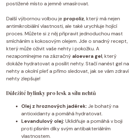
postižené místo a jemně vmasírovat.
Další výbornou volbou je
propoliz
, který má nejen
antimikrobiální vlastnosti, ale také urychluje hojící
proces. Můžete si z něj připravit jednoduchou mast
smícháním s kokosovým olejem. Jde o snadný recept,
který může oživit vaše nehty i pokožku. A
nezapomínejme na zázračný
aloevera gel
, který
dokáže hydratovat a posílit nehty. Stačí nanést gel na
nehty a okolní pleť a přímo sledovat, jak se vám zdraví
nehty zlepšuje!
Důležité bylinky pro lesk a sílu nehtů
Olej z hroznových jadérek:
Je bohatý na
antioxidanty a pomáhá hydratovat.
Levandulový olej:
Uklidňuje a pomáhá v boji
proti plísním díky svým antibakteriálním
vlastnostem.