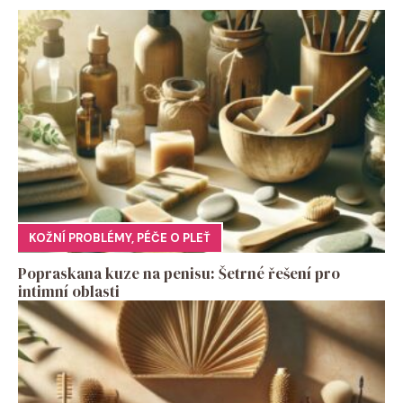
KOŽNÍ PROBLÉMY
,
PÉČE O PLEŤ
Popraskana kuze na penisu: Šetrné řešení pro
intimní oblasti