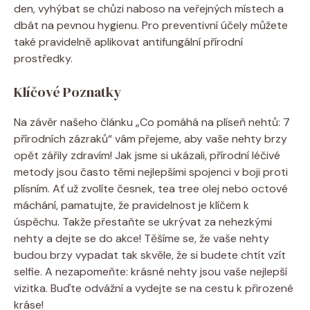
den, vyhýbat se chůzi naboso na veřejných místech a
dbát na pevnou hygienu. Pro preventivní účely můžete
také pravidelně aplikovat antifungální přírodní
prostředky.
Klíčové Poznatky
Na závěr našeho článku „Co pomáhá na plíseň nehtů: 7
přírodních zázraků“ vám přejeme, aby vaše nehty brzy
opět zářily zdravím! Jak jsme si ukázali, přírodní léčivé
metody jsou často těmi nejlepšími spojenci v boji proti
plísním. Ať už zvolíte česnek, tea tree olej nebo octové
máchání, pamatujte, že pravidelnost je klíčem k
úspěchu. Takže přestaňte se ukrývat za nehezkými
nehty a dejte se do akce! Těšíme se, že vaše nehty
budou brzy vypadat tak skvěle, že si budete chtít vzít
selfie. A nezapomeňte: krásné nehty jsou vaše nejlepší
vizitka. Buďte odvážní a vydejte se na cestu k přirozené
kráse!