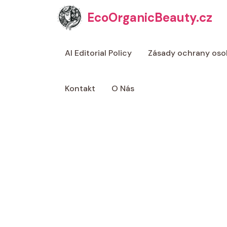
Přeskočit
EcoOrganicBeauty.cz
na
obsah
AI Editorial Policy
Zásady ochrany oso
Kontakt
O Nás