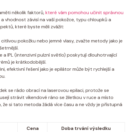
aměti několik faktorů,
které vám pomohou učinit správnou
 a vhodnost závisí na vaší pokožce, typu chloupků a
pektů, které byste měli zvážit:
itlivou pokožku nebo jemné vlasy, zvažte metody jako je
šetrnější.
a IPL (intenzivní pulzní světlo) poskytují dlouhotrvající
rémů je krátkodobější.
 efektivní řešení jako je epilátor může být rychlejší a
bu.
ek se rádo obrací na laserovou epilaci, protože se
jí strávit víkendové ráno se žiletkou v ruce a místo
to, že si tato metoda žádá více času a ne vždy je přístupná
Cena
Doba trvání výsledku