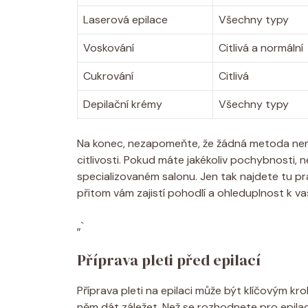
Laserová epilace
Všechny typy
Voskování
Citlivá a normální
Cukrování
Citlivá
Depilační krémy
Všechny typy
Na konec, nezapomeňte, že žádná metoda není 
citlivosti. Pokud máte jakékoliv pochybnosti, 
specializovaném salonu. Jen tak najdete tu p
přitom vám zajistí pohodlí a ohleduplnost k va
„`
Příprava pleti před epilací
Příprava pleti na epilaci může být klíčovým kro
něm dát záležet. Než se rozhodnete pro epilaci,