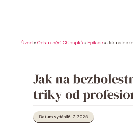
Úvod
»
Odstranění Chloupků
»
Epilace
»
Jak na bezb
Jak na bezbolestn
triky od profesio
Datum vydání
16. 7. 2025