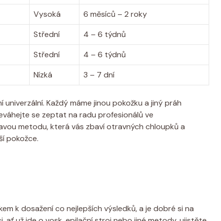
Vysoká
6 měsíců – 2 roky
Střední
4 – 6 týdnů
Střední
4 – 6 týdnů
Nízká
3 – 7 dní
univerzální. Každý máme jinou pokožku a jiný práh
neváhejte se zeptat na radu profesionálů ve
ravou metodu, která vás zbaví otravných chloupků a
ší pokožce.
kem k dosažení co nejlepších výsledků, a je dobré si na
 ať už jde o vosk, epilační stroj nebo jiné metody, ujistěte