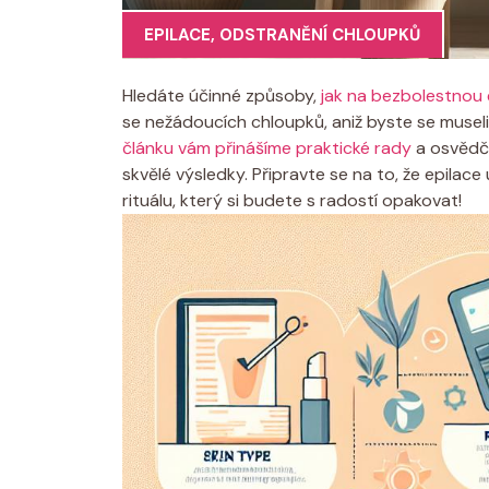
EPILACE
,
ODSTRANĚNÍ CHLOUPKŮ
Hledáte účinné způsoby,
jak na bezbolestnou e
se nežádoucích chloupků, aniž byste se musel
článku vám přinášíme praktické rady
a osvědč
skvělé výsledky. Připravte se na to, že epilac
rituálu, který si budete s radostí opakovat!