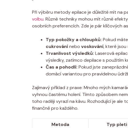
Při výběru metody epilace je důležité mít na p
volbu
. Různé techniky mohou mít různé efekty
osobních preferencích. Zde je pár klíčových as
Typ pokožky a chloupků:
Pokud máte c
cukrování
nebo
voskování
, které jsou 
Trvanlivost výsledků:
Laserová epilace 
výsledky, zatímco depilace s použitím k
Čas a pohodlí:
Pokud jste zaneprázdněni,
domácí variantou pro pravidelnou údrž
Zajímavý příklad z praxe: Mnoho mých kamarád
vyhnou častému holení. Tímto způsobem nemuse
toho raději vyrazí na kávu. Rozhodující je ale 
finančně pro každého.
Metoda
Typ pleti