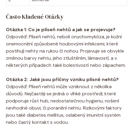
Často Kladené Otázky
Otázka 1: Co je plíseň nehtů a jak se projevuje?
Odpověď: Plíseň nehtů, neboli onychomykóza, je kožní
onemocnění způsobené houbovými infekcemi, které
postihují nehty na rukou či nohou. Projevuje se obvykle
změnou barvy nehtu, jeho ztluštěním, lámavostí, a v
některých případech také bolestivostí nebo zápachem.
Otázka 2: Jaké jsou příčiny vzniku plísně nehtů?
Odpověď: Plíseň nehtů může vzniknout z několika
důvodů. Nejčastěji se jedná o vlhké prostředí, které
podporuje růst hub, nedostatečnou hygienu, nošení
nevhodné obuvi, či poranění nehtu. Rizikovými faktory
jsou také diabetes mellitus, oslabený imunitní systém
nebo častý kontakt s vodou.