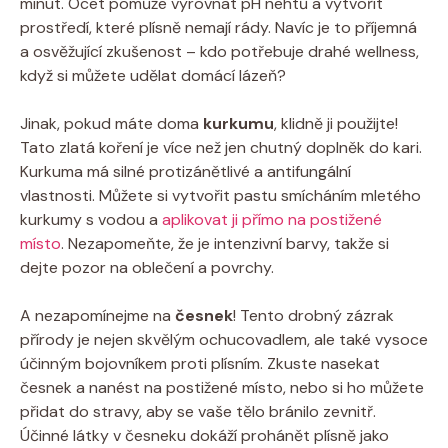
minut. Ocet pomůže vyrovnat pH nehtů a vytvořit
prostředí, které plísně nemají rády. Navíc je to příjemná
a osvěžující zkušenost – kdo potřebuje drahé wellness,
když si můžete udělat domácí lázeň?
Jinak, pokud máte doma
kurkumu
, klidně ji použijte!
Tato zlatá koření je více než jen chutný doplněk do kari.
Kurkuma má silné protizánětlivé a antifungální
vlastnosti. Můžete si vytvořit pastu smícháním mletého
kurkumy s vodou a
aplikovat ji přímo na postižené
místo
. Nezapomeňte, že je intenzivní barvy, takže si
dejte pozor na oblečení a povrchy.
A nezapomínejme na
česnek
! Tento drobný zázrak
přírody je nejen skvělým ochucovadlem, ale také vysoce
účinným bojovníkem proti plísním. Zkuste nasekat
česnek a nanést na postižené místo, nebo si ho můžete
přidat do stravy, aby se vaše tělo bránilo zevnitř.
Účinné látky v česneku dokáží prohánět plísně jako