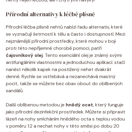
Přírodní alternativy k léčbě plísně
Přírodní léčba plísně nehtů nabízí řadu alternativ, které
se vyznačují šetrností k tělu a často i dostupností. Mezi
nejznámější přírodní prostředky, které mohou v boji
proti této nepříjemné chorobě pomoci, patří
čajovníkový olej
. Tento esenciální olej je známý svými
antifungálními vlastnostmi a jednoduchou aplikací: stačí
nanést několik kapek na postižený nehet dvakrát
denně. Rychle se vstřebává a nezanechává mastný
pocit, takže se můžete bez obav obout do oblíbených
sandálů.
Další oblíbenou metodou je
hnědý ocet
, který funguje
jako přírodní dezinfekční prostředek. Můžete si připravit
lázeň na nohy smícháním hnědého octa s teplou vodou
v poměru 1:2 a nechat nohy v této směsi po dobu 20