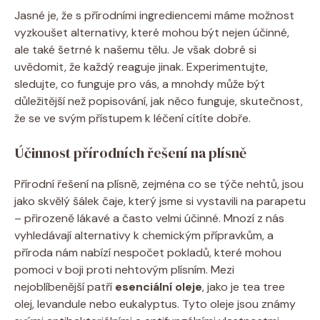
Jasné je, že s přírodními ingrediencemi máme možnost
vyzkoušet alternativy, které mohou být nejen účinné,
ale také šetrné k našemu tělu. Je však dobré si
uvědomit, že každý reaguje jinak. Experimentujte,
sledujte, co funguje pro vás, a mnohdy může být
důležitější než popisování, jak něco funguje, skutečnost,
že se ve svým přístupem k léčení cítíte dobře.
Účinnost přírodních řešení na plísně
Přírodní řešení na plísně, zejména co se týče nehtů, jsou
jako skvělý šálek čaje, který jsme si vystavili na parapetu
– přirozeně lákavé a často velmi účinné. Mnozí z nás
vyhledávají alternativy k chemickým přípravkům, a
příroda nám nabízí nespočet pokladů, které mohou
pomoci v boji proti nehtovým plísním. Mezi
nejoblíbenější patří
esenciální oleje
, jako je tea tree
olej, levandule nebo eukalyptus. Tyto oleje jsou známy