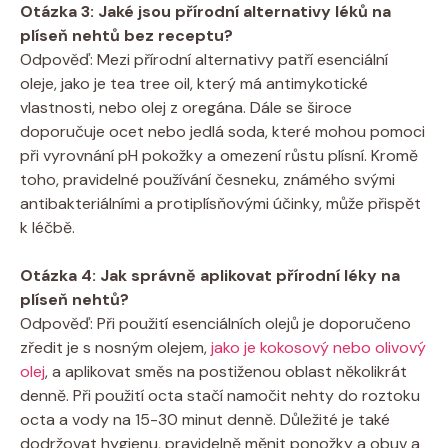
Otázka 3: Jaké jsou přírodní alternativy léků na
plíseň nehtů bez receptu?
Odpověď: Mezi přírodní alternativy patří esenciální
oleje, jako je tea tree oil, který má antimykotické
vlastnosti, nebo olej z oregána. Dále se široce
doporučuje ocet nebo jedlá soda, které mohou pomoci
při vyrovnání pH pokožky a omezení růstu plísní. Kromě
toho, pravidelné používání česneku, známého svými
antibakteriálními a protiplísňovými účinky, může přispět
k léčbě.
Otázka 4: Jak správně aplikovat přírodní léky na
plíseň nehtů?
Odpověď: Při použití esenciálních olejů je doporučeno
zředit je s nosným olejem,
jako je kokosový nebo olivový
olej
, a aplikovat směs na postiženou oblast několikrát
denně. Při použití octa stačí namočit nehty do roztoku
octa a vody na 15-30 minut denně. Důležité je také
dodržovat hygienu, pravidelně měnit ponožky a obuv a