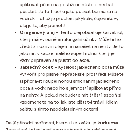
aplikovat přímo na postižené místo a nechat
působit. Je to trochu jako pozvat barmana na
večírek – ať už je problém jakýkoliv, čajovníkový
olej je tu, aby pomohl!
Oregánový olej
– Tento olej obsahuje karvakrol,
který má výrazné antifungální účinky. Můžete ho
zředit s nosným olejem a nanášet na nehty. Je to
jako mít v kapse malého superhrdinu, který je
vždy připraven se pustit do akce.
Jablečný ocet
– Kyselost jablečného octa může
vytvořit pro plísně nepřátelské prostředí. Můžete
si připravit koupel nohou smícháním jablečného
octa a vody, nebo ho s jemností aplikovat přímo
na nehty. A pokud nebudete mít štěstí, aspoň si
vzpomenete na to, jak jste dětství trávili jídlem
salátů s tímto neodolatelným octem!
Další přírodní možností, kterou lze zvážit, je
kurkuma
.
Tato zlatá koření není pouze chutná, ale také mocná.