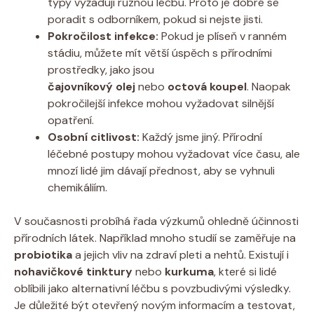
typy vyžadují různou léčbu. Proto je dobré se
poradit s odborníkem, pokud si nejste jisti.
Pokročilost infekce:
Pokud je plíseň v ranném
stádiu, můžete mít větší úspěch s přírodními
prostředky, jako jsou
čajovníkový olej
nebo
octová koupel
. Naopak
pokročilejší infekce mohou vyžadovat silnější
opatření.
Osobní citlivost:
Každý jsme jiný. Přírodní
léčebné postupy mohou vyžadovat více času, ale
mnozí lidé jim dávají přednost, aby se vyhnuli
chemikáliím.
V současnosti probíhá řada výzkumů ohledně účinnosti
přírodních látek. Například mnoho studií se zaměřuje na
probiotika
a jejich vliv na zdraví pleti a nehtů. Existují i
nohavičkové tinktury
nebo
kurkuma
, které si lidé
oblíbili jako alternativní léčbu s povzbudivými výsledky.
Je důležité být otevřený novým informacím a testovat,