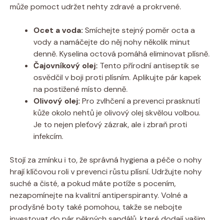
může pomoct udržet nehty zdravé a prokrvené.
Ocet a voda:
Smíchejte stejný poměr octa a
vody a namáčejte do něj nohy několik minut
denně. Kyselina octová pomáhá eliminovat plísně.
Čajovníkový olej:
Tento přírodní antiseptik se
osvědčil v boji proti plísním. Aplikujte pár kapek
na postižené místo denně.
Olivový olej:
Pro zvlhčení a prevenci prasknutí
kůže okolo nehtů je olivový olej skvělou volbou.
Je to nejen pleťový zázrak, ale i zbraň proti
infekcím.
Stojí za zmínku i to, že správná hygiena a péče o nohy
hrají klíčovou roli v prevenci růstu plísní. Udržujte nohy
suché a čisté, a pokud máte potíže s pocením,
nezapomínejte na kvalitní antiperspiranty. Volné a
prodyšné boty také pomohou, takže se nebojte
investovat do pár pěkných sandálů, které dodají vašim