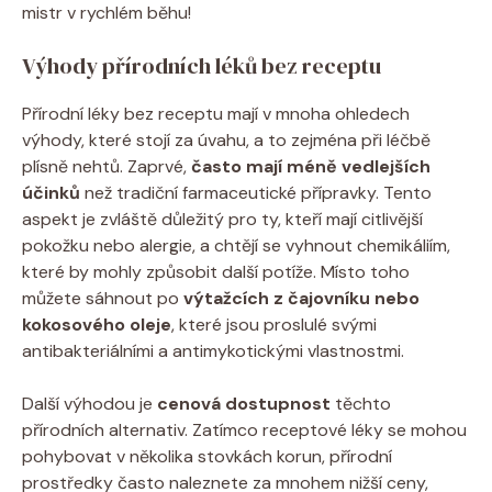
mistr v rychlém běhu!
Výhody přírodních léků bez receptu
Přírodní léky bez receptu mají v mnoha ohledech
výhody, které stojí za úvahu, a to zejména při léčbě
plísně nehtů. Zaprvé,
často mají méně vedlejších
účinků
než tradiční farmaceutické přípravky. Tento
aspekt je zvláště důležitý pro ty, kteří mají citlivější
pokožku nebo alergie, a chtějí se vyhnout chemikáliím,
které by mohly způsobit další potíže. Místo toho
můžete sáhnout po
výtažcích z čajovníku nebo
kokosového oleje
, které jsou proslulé svými
antibakteriálními a antimykotickými vlastnostmi.
Další výhodou je
cenová dostupnost
těchto
přírodních alternativ. Zatímco receptové léky se mohou
pohybovat v několika stovkách korun, přírodní
prostředky často naleznete za mnohem nižší ceny,