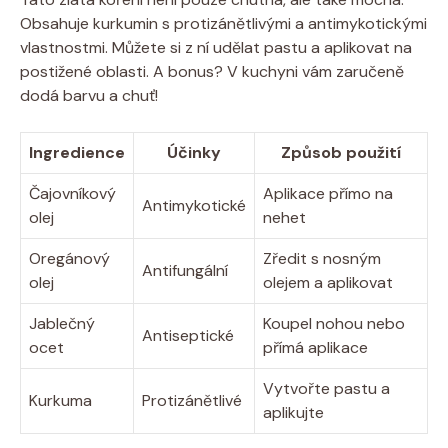
Obsahuje kurkumin s protizánětlivými a antimykotickými
vlastnostmi. Můžete si z ní udělat pastu a aplikovat na
postižené oblasti. A bonus? V kuchyni vám zaručeně
dodá barvu a chuť!
Ingredience
Účinky
Způsob použití
Čajovníkový
Aplikace přímo na
Antimykotické
olej
nehet
Oregánový
Zředit s nosným
Antifungální
olej
olejem a aplikovat
Jablečný
Koupel nohou nebo
Antiseptické
ocet
přímá aplikace
Vytvořte pastu a
Kurkuma
Protizánětlivé
aplikujte