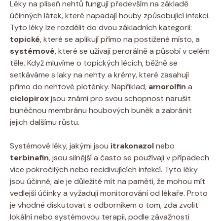
Léky na plíseň nehtů fungují především na základě
účinných látek, které napadají houby způsobující infekci.
Tyto léky lze rozdělit do dvou základních kategorií:
topické
, které se aplikují přímo na postižené místo, a
systémové
, které se užívají perorálně a působí v celém
těle. Když mluvíme o topických lécích, běžně se
setkáváme s laky na nehty a krémy, které zasahují
přímo do nehtové ploténky. Například,
amorolfin
a
ciclopirox
jsou známí pro svou schopnost narušit
buněčnou membránu houbových buněk a zabránit
jejich dalšímu růstu.
Systémové léky, jakými jsou
itrakonazol
nebo
terbinafin
, jsou silnější a často se používají v případech
více pokročilých nebo recidivujících infekcí. Tyto léky
jsou účinné, ale je důležité mít na paměti, že mohou mít
vedlejší účinky a vyžadují monitorování od lékaře. Proto
je vhodné diskutovat s odborníkem o tom, zda zvolit
lokální nebo systémovou terapii, podle závažnosti