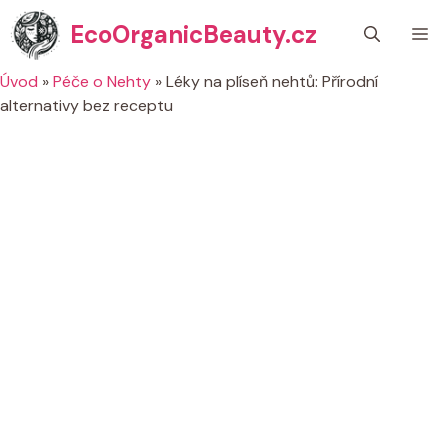
Přeskočit
EcoOrganicBeauty.cz
M
na
obsah
Úvod
»
Péče o Nehty
»
Léky na plíseň nehtů: Přírodní
alternativy bez receptu