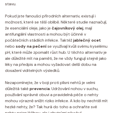
stavu.
Pokud jste fanoušci přírodních alternativ, existují i
možnosti, které se těší oblibě. Některé studie naznačují,
že esenciální oleje, jako je
čajovníkový olej
, mají
antifungální vlastnosti a mohou být účinné v
počátečních stádiích infekce. Taktéž
jablečný ocet
nebo
sody na pečení
se využívají kvůli svému kyselému
pH, které může zpomalit růst hub. U těchto alternativ je
ale důležité mít na paměti, že ne vždy fungují stejně jako
léky na předpis a mohou vyžadovat delší dobu na
dosažení viditelných výsledků.
Nezapomínejte, že v boji proti plísni nehtů je velmi
důležitá také
prevencia
. Udržování nohou v suchu,
používání správné obuvi a pravidelná péče o nehty
mohou výrazně snížit riziko infekce. A kdo by nechtěl mít
hezké nehty, že? Tak hurá do toho a ochraňte své
nehty nejen léčbou, ale i chytrými návyky!