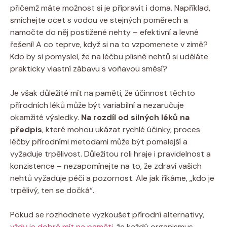
přičemž máte možnost si je připravit i doma. Například,
smíchejte ocet s vodou ve stejných poměrech a
namočte do něj postižené nehty – efektivní a levné
řešení! A co teprve, když si na to vzpomenete v zimě?
Kdo by si pomyslel, že na léčbu plísně nehtů si uděláte
prakticky vlastní zábavu s voňavou směsí?
Je však důležité mít na paměti, že účinnost těchto
přírodních léků může být variabilní a nezaručuje
okamžité výsledky.
Na rozdíl od silných léků na
předpis
, které mohou ukázat rychlé účinky, proces
léčby přírodními metodami může být pomalejší a
vyžaduje trpělivost. Důležitou roli hraje i pravidelnost a
konzistence – nezapomínejte na to, že zdraví vašich
nehtů vyžaduje péči a pozornost. Ale jak říkáme, „kdo je
trpělivý, ten se dočká“.
Pokud se rozhodnete vyzkoušet přírodní alternativy,
vždy je dobré mít na paměti
, že každý organismus