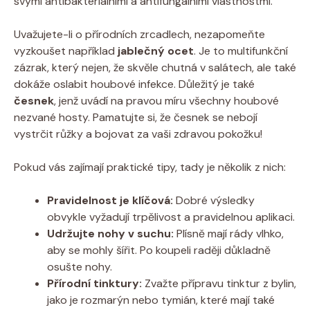
svými antibakteriálními a antifungálními vlastnostmi.
Uvažujete-li o přírodních zrcadlech, nezapomeňte
vyzkoušet například
jablečný ocet
. Je to multifunkční
zázrak, který nejen, že skvěle chutná v salátech, ale také
dokáže oslabit houbové infekce. Důležitý je také
česnek
, jenž uvádí na pravou míru všechny houbové
nezvané hosty. Pamatujte si, že česnek se nebojí
vystrčit růžky a bojovat za vaši zdravou pokožku!
Pokud vás zajímají praktické tipy, tady je několik z nich:
Pravidelnost je klíčová:
Dobré výsledky
obvykle vyžadují trpělivost a pravidelnou aplikaci.
Udržujte nohy v suchu:
Plísně mají rády vlhko,
aby se mohly šířit. Po koupeli raději důkladně
osušte nohy.
Přírodní tinktury:
Zvažte přípravu tinktur z bylin,
jako je rozmarýn nebo tymián, které mají také