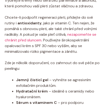
Vybírejte krémy nebo séra bez parfemace a alkoholu,
které pomohou vaší pleti zůstat vláčnou a zdravou.
Chcete-li podpořit regeneraci pleti, přidejte do své
rutiny i
antioxidanty
, jako je vitamin C. Ten nejen, že
pomáhá s obnovou pleti, ale také chrání před volnými
radikály. A pokud je vaše pleť citlivá,
nezapomeňte se
chránit před sluncem
. Používejte širokospektrální
opalovací krém s SPF 30 nebo vyšším, aby se
minimalizovalo riziko pigmentace a zánětu.
Zde je několik doporučení, co zahrnout do své péče po
peelingu:
Jemný čisticí gel
– vyhněte se agresivním
exfoliačním produktům.
Hydratační krém
– ideálně s ceramidy nebo
hyaluronátem.
Sérum s vitaminem C
– pro podporu