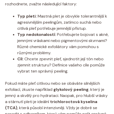
rozhodnete, zvažte následující faktory:
Typ pleti:
Mastná plet je obvykle tolerantnější k
agresivnějším peelingům, zatímco suchá nebo
citlivá pleť potřebuje jemnější přístup.
Typ nedokonalostí:
Potřebujete bojovat s akné,
jemnými vráskami nebo pigmentovými skvrnami?
Různé chemické exfoliátory vám pomohou s
různými problémy.
Cíl:
Chcete zpevnit pleť, sjednotit její tón nebo
zjemnit strukturu? Definice vašeho cíle pomůže
vybrat ten správný peeling.
Pokud máte pleť citlivou nebo se obáváte silnějších
exfoliací, zkuste například
glykolový peeling
, který je
jemný a skvělý pro hydrataci. Naopak, pro hlubší vrásky
a stárnutí pleti je ideální
trichloroctová kyselina
(TCA)
, která působí intenzivněji. Vždy je dobré se
poradit s odborníkem, který vám pomůže najít správné