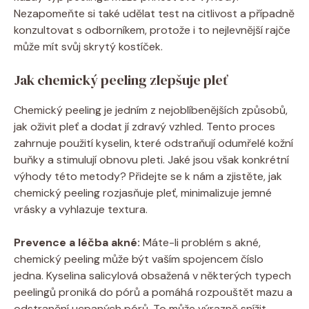
Nezapomeňte si také udělat test na citlivost a případně
konzultovat s odborníkem, protože i to nejlevnější rajče
může mít svůj skrytý kostíček.
Jak chemický peeling zlepšuje pleť
Chemický peeling je jedním z nejoblíbenějších způsobů,
jak oživit pleť a dodat jí zdravý vzhled. Tento proces
zahrnuje použití kyselin, které odstraňují odumřelé kožní
buňky a stimulují obnovu pleti. Jaké jsou však konkrétní
výhody této metody? Přidejte se k nám a zjistěte, jak
chemický peeling rozjasňuje pleť, minimalizuje jemné
vrásky a vyhlazuje textura.
Prevence a léčba akné:
Máte-li problém s akné,
chemický peeling může být vaším spojencem číslo
jedna. Kyselina salicylová obsažená v některých typech
peelingů proniká do pórů a pomáhá rozpouštět mazu a
odstranění ucpaných pórů. To může výrazně snížit