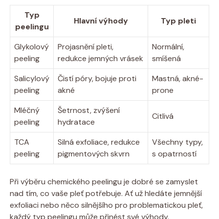
Typ
Hlavní výhody
Typ pleti
peelingu
Glykolový
Projasnění pleti,
Normální,
peeling
redukce jemných vrásek
smíšená
Salicylový
Čistí póry, bojuje proti
Mastná, akné-
peeling
akné
prone
Mléčný
Šetrnost, zvýšení
Citlivá
peeling
hydratace
TCA
Silná exfoliace, redukce
Všechny typy,
peeling
pigmentových skvrn
s opatrností
Při výběru chemického peelingu je dobré se zamyslet
nad tím, co vaše pleť potřebuje. Ať už hledáte jemnější
exfoliaci nebo něco silnějšího pro problematickou pleť,
každý typ peelingu může přinést své výhody.