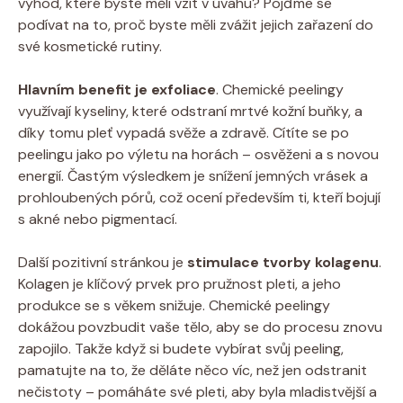
výhod, které byste měli vzít v úvahu? Pojďme se
podívat na to, proč byste měli zvážit jejich zařazení do
své kosmetické rutiny.
Hlavním benefit je exfoliace
. Chemické peelingy
využívají kyseliny, které odstraní mrtvé kožní buňky, a
díky tomu pleť vypadá svěže a zdravě. Cítíte se po
peelingu jako po výletu na horách – osvěženi a s novou
energií. Častým výsledkem je snížení jemných vrásek a
prohloubených pórů, což ocení především ti, kteří bojují
s akné nebo pigmentací.
Další pozitivní stránkou je
stimulace tvorby kolagenu
.
Kolagen je klíčový prvek pro pružnost pleti, a jeho
produkce se s věkem snižuje. Chemické peelingy
dokážou povzbudit vaše tělo, aby se do procesu znovu
zapojilo. Takže když si budete vybírat svůj peeling,
pamatujte na to, že děláte něco víc, než jen odstranit
nečistoty – pomáháte své pleti, aby byla mladistvější a