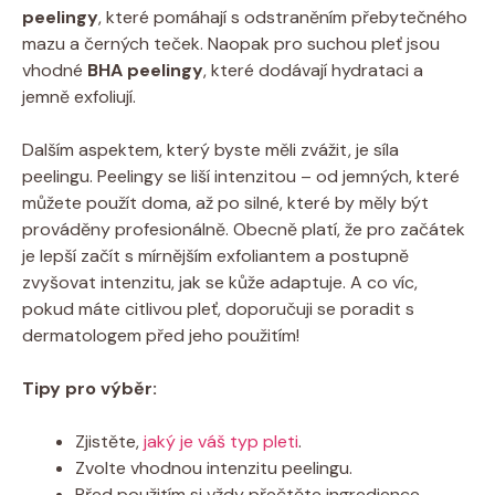
peelingy
, které pomáhají s odstraněním přebytečného
mazu a černých teček. Naopak pro suchou pleť jsou
vhodné
BHA peelingy
, které dodávají hydrataci a
jemně exfoliují.
Dalším aspektem, který byste měli zvážit, je síla
peelingu. Peelingy se liší intenzitou – od jemných, které
můžete použít doma, až po silné, které by měly být
prováděny profesionálně. Obecně platí, že pro začátek
je lepší začít s mírnějším exfoliantem a postupně
zvyšovat intenzitu, jak se kůže adaptuje. A co víc,
pokud máte citlivou pleť, doporučuji se poradit s
dermatologem před jeho použitím!
Tipy pro výběr:
Zjistěte,
jaký je váš typ pleti
.
Zvolte vhodnou intenzitu peelingu.
Před použitím si vždy přečtěte ingredience.