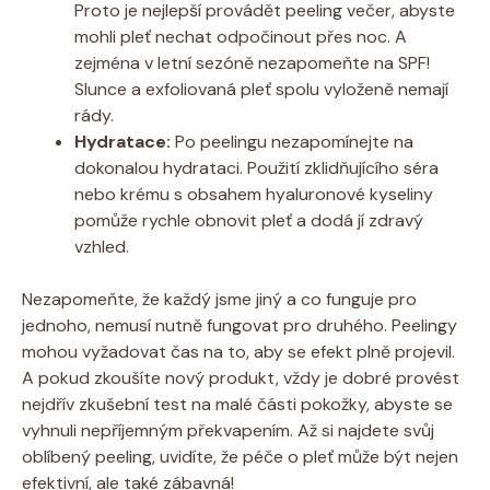
Proto je nejlepší provádět peeling večer, abyste
mohli pleť nechat odpočinout přes noc. A
zejména v letní sezóně nezapomeňte na SPF!
Slunce a exfoliovaná pleť spolu vyloženě nemají
rády.
Hydratace:
Po peelingu nezapomínejte na
dokonalou hydrataci. Použití zklidňujícího séra
nebo krému s obsahem hyaluronové kyseliny
pomůže rychle obnovit pleť a dodá jí zdravý
vzhled.
Nezapomeňte, že každý jsme jiný a co funguje pro
jednoho, nemusí nutně fungovat pro druhého. Peelingy
mohou vyžadovat čas na to, aby se efekt plně projevil.
A pokud zkoušíte nový produkt, vždy je dobré provést
nejdřív zkušební test na malé části pokožky, abyste se
vyhnuli nepříjemným překvapením. Až si najdete svůj
oblíbený peeling, uvidíte, že péče o pleť může být nejen
efektivní, ale také zábavná!