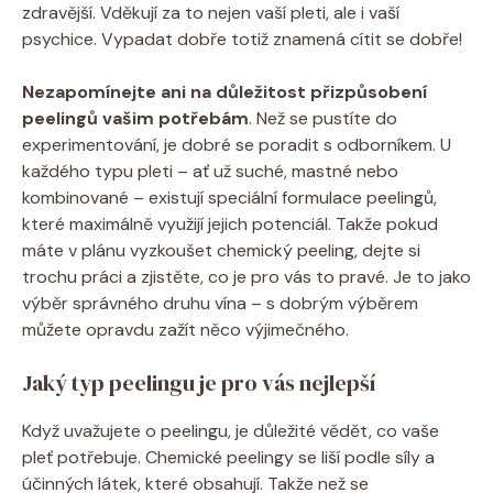
zdravější. Vděkují za to nejen vaší pleti, ale i vaší
psychice. Vypadat dobře totiž znamená cítit se dobře!
Nezapomínejte ani na důležitost přizpůsobení
peelingů vašim potřebám
. Než se pustíte do
experimentování, je dobré se poradit s odborníkem. U
každého typu pleti – ať už suché, mastné nebo
kombinované – existují speciální formulace peelingů,
které maximálně využijí jejich potenciál. Takže pokud
máte v plánu vyzkoušet chemický peeling, dejte si
trochu práci a zjistěte, co je pro vás to pravé. Je to jako
výběr správného druhu vína – s dobrým výběrem
můžete opravdu zažít něco výjimečného.
Jaký typ peelingu je pro vás nejlepší
Když uvažujete o peelingu, je důležité vědět, co vaše
pleť potřebuje. Chemické peelingy se liší podle síly a
účinných látek, které obsahují. Takže než se