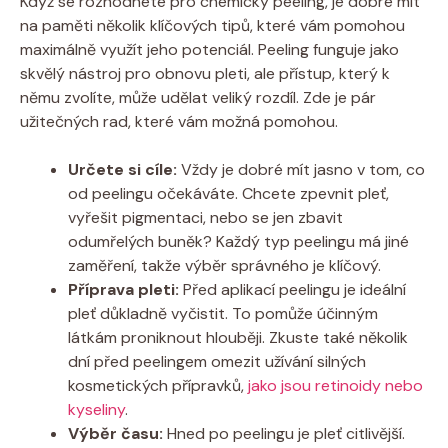
Když se rozhodnete pro chemický peeling, je dobré mít
na paměti několik klíčových tipů, které vám pomohou
maximálně využít jeho potenciál. Peeling funguje jako
skvělý nástroj pro obnovu pleti, ale přístup, který k
němu zvolíte, může udělat veliký rozdíl. Zde je pár
užitečných rad, které vám možná pomohou.
Určete si cíle:
Vždy je dobré mít jasno v tom, co
od peelingu očekáváte. Chcete zpevnit pleť,
vyřešit pigmentaci, nebo se jen zbavit
odumřelých buněk? Každý typ peelingu má jiné
zaměření, takže výběr správného je klíčový.
Příprava pleti:
Před aplikací peelingu je ideální
pleť důkladně vyčistit. To pomůže účinným
látkám proniknout hlouběji. Zkuste také několik
dní před peelingem omezit užívání silných
kosmetických přípravků,
jako jsou retinoidy nebo
kyseliny
.
Výběr času:
Hned po peelingu je pleť citlivější.