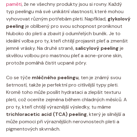
paměti
, že ne všechny produkty jsou si rovny. Každý
typ peelingu má své unikátní vlastnosti, které mohou
vyhovovat různým potřebám pleti. Například,
glykolový
peeling
je oblíbený pro svou schopnost proniknout
hluboko do pleti a zbavit ji odumřelých buněk. Je to
ideální volba pro ty, kteří chtějí projasnit pleť a zmenšit
jemné vrásky. Na druhé straně,
salicylový peeling
je
skvělou volbou pro mastnou pleť a acne-prone skin,
protože pomáhá čistit ucpané póry.
Co se týče
mléčného peelingu
, ten je známý svou
šetrností, takže je perfektní pro citlivější typy pleti.
Kromě toho může posílit hydrataci a zlepšit texturu
pleti, což oceníte zejména během chladných měsíců. A
pro ty, kteří chtějí výraznější výsledky, tu máme
trichloracetic acid (TCA) peeling
, který je silnější a
může pomoci při výraznějších nerovnostech pleti a
pigmentových skvrnách.