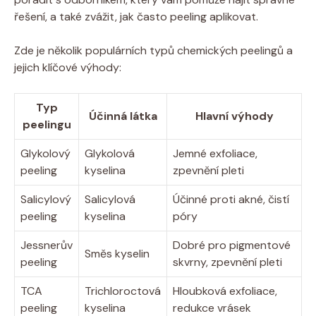
řešení, a také zvážit, jak často peeling aplikovat.
Zde je několik populárních typů chemických peelingů a
jejich klíčové výhody:
Typ
Účinná látka
Hlavní výhody
peelingu
Glykolový
Glykolová
Jemné exfoliace,
peeling
kyselina
zpevnění pleti
Salicylový
Salicylová
Účinné proti akné, čistí
peeling
kyselina
póry
Jessnerův
Dobré pro pigmentové
Směs kyselin
peeling
skvrny, zpevnění pleti
TCA
Trichloroctová
Hloubková exfoliace,
peeling
kyselina
redukce vrásek