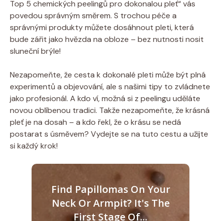
Top 5 chemických peelingů pro dokonalou pleť“ vás
povedou správným směrem. S trochou péče a
správnými produkty můžete dosáhnout pleti, která
bude zářit jako hvězda na obloze – bez nutnosti nosit
sluneční brýle!
Nezapomeňte, že cesta k dokonalé pleti může být plná
experimentů a objevování, ale s našimi tipy to zvládnete
jako profesionál. A kdo ví, možná si z peelingu uděláte
novou oblíbenou tradici. Takže nezapomeňte, že krásná
pleť je na dosah – a kdo řekl, že o krásu se nedá
postarat s úsměvem? Vydejte se na tuto cestu a užijte
si každý krok!
Find Papillomas On Your
Neck Or Armpit? It's The
First Stage Of...