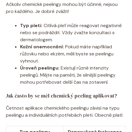
Ačkoliv chemické peelingy mohou být účinné, nejsou
pro každého. Je dobré zvážit!
Typ pleti:
Citlivá pleť může reagovat negativně
nebo se podráždit. Vždy zvažte konzultaci s
dermatologem.
Kožní onemocnění:
Pokud máte například
růžovku nebo ekzém, měli byste se peelingu
vyhnout.
Úroveň peelingu:
Existují různé intenzity
peelingů. Mějte na paměti, že silnější peelingy
mohou potřebovat delší čas na zotavení.
Jak často by se měl chemický peeling aplikovat?
Četnost aplikace chemického peelingu závisí na typu
peelingu a individuálních potřebách pleti. Obecně platí:
Typ peelingu
Doporučená frekvence