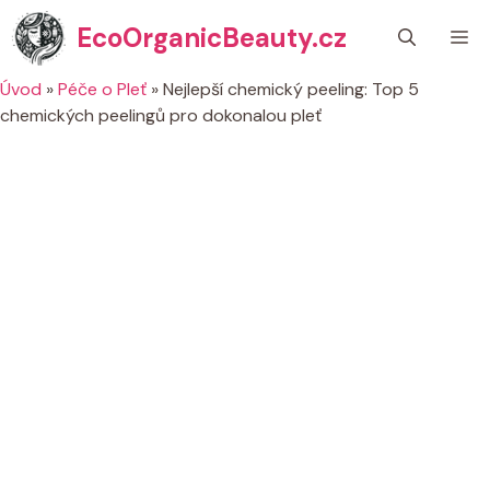
Přeskočit
EcoOrganicBeauty.cz
M
na
obsah
Úvod
»
Péče o Pleť
»
Nejlepší chemický peeling: Top 5
chemických peelingů pro dokonalou pleť