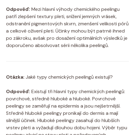
Odpověď:
Mezi hlavní výhody chemického peelingu
patří zlepšení textury pleti, snížení jemných vrásek,
odstranění pigmentových skvrn, zmenšení velikosti pórů
a celkové oživení pleti. Účinky mohou být patrné ihned
po zákroku, avšak pro dosažení optimálních výsledků je
doporučeno absolvovat sérii několika peelingů.
Otázka:
Jaké typy chemických peelingů existují?
Odpověď:
Existují tři hlavní typy chemických peelingů:
povrchové, středně hluboké a hluboké. Povrchové
peelingy se zaměřují na epidermis a jsou nejšetrnější.
Středně hluboké peelingy pronikají do dermis a mají
silnější účinek. Hluboké peelingy zasahují do hlubších
vrstev pleti a vyžadují dlouhou dobu hojeni. Výběr typu
peelingu závisí na stavu pleti a požadovaných