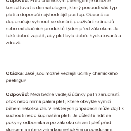
Odpověď:
Před chemickým peelingem je důležité
konzultovat s dermatologem, který posoudí váš typ
pleti a doporučí nejvhodnější postup. Obecně se
doporučuje vyhnout se slunění, používání retinoidů
nebo exfoliačních produktů týden před zákrokem. Je
také dobré zajistit, aby pleť byla dobře hydratovaná a
zdravá.
Otázka:
Jaké jsou možné vedlejší účinky chemického
peelingu?
Odpověď:
Mezi běžné vedlejší účinky patří zarudnutí,
otok nebo mírné pálení pleti, které obvykle vymizí
během několika dní. V některých případech může dojít k
suchosti nebo šupinatění pleti. Je důležité řídit se
pokyny odborníka a po zákroku chránit pleť před
sluncem a intenzivními kosmetickými procedurami.